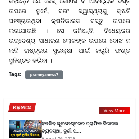
କହିଛନ୍ତି ଯେ ସେସ୍ କୌଣସି ବି ଆବଶ୍ୟକ ବସ୍ତ
ଉପରେ ନୁହେଁ, ବରଂ ସ୍ୱାସ୍ଥ୍ୟକୁ କ୍ଷତି
ପହଞ୍ଚାଉଥିବା କ୍ଷତିକାରକ ବସ୍ତୁ ଉପରେ
ଲଗାଯାଉଛି । ସେ କହିଛନ୍ତି, ବିଧେୟକର
ଉଦ୍ଦେଶ୍ୟ ସାଧାରଣ ଲୋକଙ୍କ ଉପରେ ବୋଝ ନ
ଲଦି ରାଷ୍ଟ୍ରର ସୁରକ୍ଷା ପାଇଁ ଜରୁରି ଫଣ୍ଡ
ସୁନିଶ୍ଚତ କରିବା ।
Tags:
prameyanews7
ମହାନଗର
View More
ବଦଳିବ ଭୁବନେଶ୍ବରର ଟ୍ରାଫିକ ସିଗନାଲ
ବ୍ୟବସ୍ଥା, ଦୁର୍ଗା ପ...
August 06, 2026