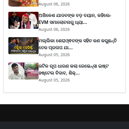
August 06, 2026
ଅଖିଳେଶ ଯାଦବଙ୍କ ବଡ଼ ବୟାନ, କହିଲେ-
EVM ସମାଲୋଚନାରୁ ଧ୍ୟା...
August 06, 2026
ମଲ୍ଲିକା ଶେରାଓ୍ଵତଙ୍କ ସହିତ କଣ କରୁଛନ୍ତି
ତେଜ ପ୍ରତାପ ଯା...
August 05, 2026
ଜଟିଳ ରୂପ ଧାରଣ କଲା ରେଭେନ୍ସା ଇଷ୍ଟ
ହଷ୍ଟେଲ ବିଦାବ, ଶିକ୍...
August 05, 2026