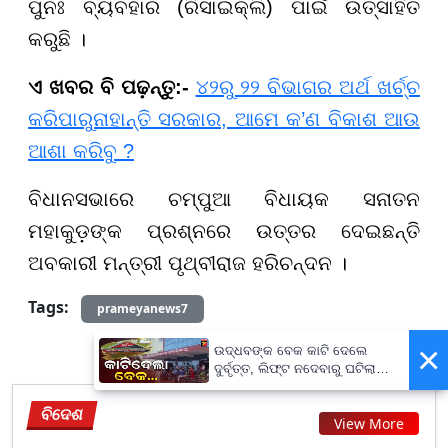
ପୁନଃ ବ୍ୟବହାର (ରିସାଇକ୍ଲି) ପାଇଁ ଉତ୍ସାହିତ
କରୁଛି ।
ଏ ଖବର ବି ପଢ଼ନ୍ତୁ:-
୪୨ରୁ ୨୨ ବିଭାଗର ଅର୍ଥ ଖର୍ଚ୍ଚ
କରିପାରୁନାହାନ୍ତି ସରକାର, ଆମେ କ’ଣ ବିକାଶ ଆଉ
ଆଶା କରିବୁ ?
ବିଧାନସଭାରେ ଚମ୍ପୁଆ ବିଧାୟକ ସନାତନ
ମହାକୁଡ଼ଙ୍କ ପ୍ରଶ୍ନରେ ଉତ୍ତର ଦେଇଛନ୍ତି
ଅବକାରୀ ମନ୍ତ୍ରୀ ପୃଥ୍ବୀରାଜ ହରିଚନ୍ଦନ ।
Tags:
prameyanews7
×
ଉଦ୍ଧବଙ୍କ ବେକ କାଟି ଦେଲେ
ଦୁର୍ବୃତ୍ତ, ଲିଫ୍ଟ ନଦେବାରୁ ଘଟିଲା
ଘଟଣା...
ବିଦେଶ
View More