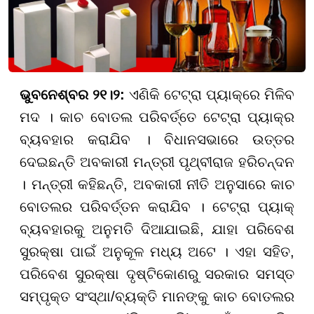
ଭୁବନେଶ୍ବର ୨୧।୨:
ଏଣିକି ଟେଟ୍ରା ପ୍ୟାକ୍‌ରେ ମିଳିବ
ମଦ । କାଚ ବୋତଲ ପରିବର୍ତ୍ତେ ଟେଟ୍ରା ପ୍ୟାକ୍ର
ବ୍ୟବହାର କରାଯିବ । ବିଧାନସଭାରେ ଉତ୍ତର
ଦେଇଛନ୍ତି ଅବକାରୀ ମନ୍ତ୍ରୀ ପୃଥ୍ବୀରାଜ ହରିଚନ୍ଦନ
। ମନ୍ତ୍ରୀ କହିଛନ୍ତି, ଅବକାରୀ ନୀତି ଅନୁସାରେ କାଚ
ବୋତଲର ପରିବର୍ତ୍ତନ କରାଯିବ । ଟେଟ୍ରା ପ୍ୟାକ୍
ବ୍ୟବହାରକୁ ଅନୁମତି ଦିଆଯାଇଛି, ଯାହା ପରିବେଶ
ସୁରକ୍ଷା ପାଇଁ ଅନୁକୂଳ ମଧ୍ୟ ଅଟେ । ଏହା ସହିତ,
ପରିବେଶ ସୁରକ୍ଷା ଦୃଷ୍ଟିକୋଣରୁ ସରକାର ସମସ୍ତ
ସମ୍ପୃକ୍ତ ସଂସ୍ଥା/ବ୍ୟକ୍ତି ମାନଙ୍କୁ କାଚ ବୋତଲର