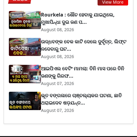
View More
Rourkela : ଶୌଚ ହେବାକୁ ଯାଇଥିଲେ,
ମୁଖାପିନ୍ଧା ଦୁଇ ଜଣ ପ...
August 08, 2026
ଉଦ୍ଧବଙ୍କ ବେକ କାଟି ଦେଲେ ଦୁର୍ବୃତ୍ତ, ଲିଫ୍ଟ
ନଦେବାରୁ ଘଟ...
August 08, 2026
ଆଇପିଏଲ ବେଟିଂ ମାମଲା: ତିନି ମାସ ପରେ ତିନି
ଜଣଙ୍କୁ ଗିରଫ...
August 07, 2026
ଭୂତ ବଙ୍ଗଳାରେ ଚାଞ୍ଚଲ୍ୟକର ଘଟଣା, ଛାତି
ଥରାଇଦେବ ଷଡ଼ଯନ୍ତ...
August 07, 2026