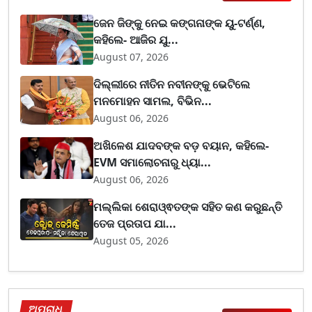
ଜେନ ଜିଙ୍କୁ ନେଇ କଙ୍ଗନାଙ୍କ ୟୁ-ଟର୍ଣ୍ଣ,
କହିଲେ- ଆଜିର ଯୁ...
August 07, 2026
ଦିଲ୍ଲୀରେ ନୀତିନ ନବୀନଙ୍କୁ ଭେଟିଲେ
ମନମୋହନ ସାମଲ, ବିଭିନ...
August 06, 2026
ଅଖିଳେଶ ଯାଦବଙ୍କ ବଡ଼ ବୟାନ, କହିଲେ-
EVM ସମାଲୋଚନାରୁ ଧ୍ୟା...
August 06, 2026
ମଲ୍ଲିକା ଶେରାଓ୍ଵତଙ୍କ ସହିତ କଣ କରୁଛନ୍ତି
ତେଜ ପ୍ରତାପ ଯା...
August 05, 2026
ଅପରାଧ