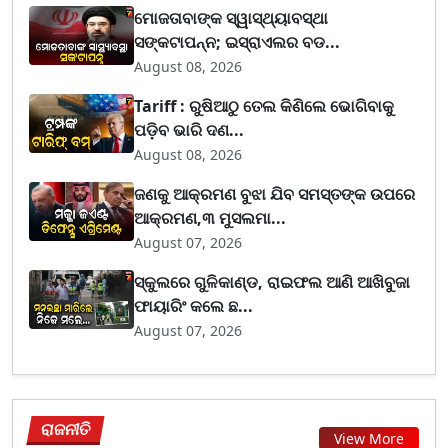
ମୋଜତାବାଙ୍କ ସ୍ୱାସ୍ଥ୍ୟାବସ୍ଥା
ସଙ୍କଟାପନ୍ନ; ଇସ୍ରାଏଲର ବଡ...
August 08, 2026
Tariff : ରୁଷିଆଠୁ ତେଲ କିଣିଲେ ଭୋଗିବାକୁ
ପଡ଼ିବ ଭାରି ଦଣ...
August 08, 2026
ଜଣକୁ ଆକ୍ରମଣ ବୁଝା ଯିବ ସମସ୍ତଙ୍କ ଉପରେ
ଆକ୍ରମଣ,୩ ମୁସଲମା...
August 07, 2026
ସ୍କୁଲରେ ଗୁଳିକାଣ୍ଡ, ରାଇଫଲ ଆଣି ଆଖିବୁଜା
ଫାୟାରିଂ କଲେ ଛ...
August 07, 2026
ରାଜନୀତି
View More