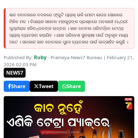
କାଚ ବୋତଲରେ ବଦଳରେ ଫ୍ରୁଟି ପ୍ୟାକ୍‌ ଭଳି ମୋଟା କାଗଜ ଖୋଳରେ
ମିଳିବ ମଦ । ବିଧାୟକ ସନାତନ ମହାକୁଡ଼ଙ୍କ ପ୍ରଶ୍ନରେ ଅବକାରୀ ମନ୍ତ୍ରୀ
ପୃଥ୍ବୀରାଜ ହରିଚନ୍ଦନଙ୍କ ଉତ୍ତର । କାଚ ବୋତଲ ପରିବର୍ତ୍ତେ ଟେଟ୍ରା
ପ୍ୟାକ୍ ବ୍ୟବହାର କରାଯିବ । ଯାହା ପରିବେଶ ସୁରକ୍ଷା ପାଇଁ ଅନୁକୂଳ ମଧ୍ୟ
ଅଟେ । ସରକାର କାଚ ବୋତଲର ପୁନଃ ବ୍ୟବହାର ପାଇଁ ଉତ୍ସାହିତ କରୁଛି ।
Ruby
Published By:
- Prameya-News7 Bureau | February 21,
2026 02:03 PM
NEWS7
Share
Tweet
Share