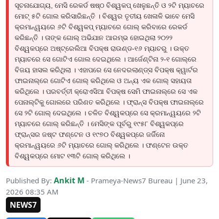
ସୂଚନାଯୋଗ୍ୟ, ମେସି ରେକର୍ଡ ଷଷ୍ଠ ବିଶ୍ୱକପ୍ ଖେଳୁଛନ୍ତି ଓ ୨ଟି ମ୍ୟାଚରେ
ମୋଟ୍ ୫ଟି ଗୋଲ କରିସାରିଛନ୍ତି । ବିଶ୍ୱର ତୃତୀୟ ଖେଳାଳି ଭାବେ ମେସି
କ୍ରମାନ୍ୱୟରେ ୬ଟି ବିଶ୍ୱକପ୍ ମ୍ୟାଚରେ ଗୋଲ୍ କରିବାରେ ରେକର୍ଡ
କରିଛନ୍ତି । ତାଙ୍କ ଗୋଲ୍ ଅଭିଯାନ ଆରମ୍ଭ ହୋଇଥିଲା ୨୦୨୨
ବିଶ୍ୱକପ୍ରେ ଅଷ୍ଟ୍ରେଲିଆ ବିପକ୍ଷ ରାଉଣ୍ଡ-୧୬ ମ୍ୟାଚରୁ । ଉକ୍ତ
ମ୍ୟାଚରେ ସେ ଗୋଟିଏ ଗୋଲ ଦେଇଥିଲେ । ଆର୍ଜେଣ୍ଟିନା ୨-୧ ଗୋଲ୍ରେ
ବିଜୟ ହାସଲ କରିଥିଲା । ଏହାପରେ ସେ ନେଦରଲାଣ୍ଡ୍ସ ବିପକ୍ଷ କ୍ୱାର୍ଟର
ଫାଇନାଲ୍ରେ ଗୋଟିଏ ଗୋଲ୍ କରିଥିଲେ ଓ ଅନ୍ୟ ଏକ ଗୋଲ୍ ସହାୟତା
କରିଥିଲେ । ପରବର୍ତ୍ତୀ କ୍ରୋଏସିଆ ବିପକ୍ଷ ସେମି ଫାଇନାଲ୍ରେ ସେ ଏକ
ପେନାଲ୍ଟିକୁ ଗୋଲରେ ପରିଣତ କରିଥିଲେ । ଫ୍ରାନ୍ସ ବିପକ୍ଷ ଫାଇନାଲ୍ରେ
ସେ ୨ଟି ଗୋଲ୍ ଦେଇଥିଲେ । ଚଳିତ ବିଶ୍ୱକପ୍ରେ ସେ କ୍ରମାନ୍ୱୟରେ ୨ଟି
ମ୍ୟାଚରେ ଗୋଲ୍ କରିଛନ୍ତି । ମେସିଙ୍କ ପୂର୍ବରୁ ୧୯୫୮ ବିଶ୍ୱକପ୍ରେ
ଫ୍ରାନ୍ସର ଜଷ୍ଟ ଫଣ୍ଟେନ ଓ ୧୯୭୦ ବିଶ୍ୱକପ୍ରେ ଜର୍ଜିନୋ
କ୍ରମାନ୍ୱୟରେ ୬ଟି ମ୍ୟାଚରେ ଗୋଲ୍ କରିଥିଲେ । ଫଣ୍ଟେନ ଉକ୍ତ
ବିଶ୍ୱକପ୍ରେ ମୋଟ ୧୩ଟି ଗୋଲ୍ କରିଥିଲେ ।
Ankit M
Published By:
- Prameya-News7 Bureau | June 23,
2026 08:35 AM
NEWS7