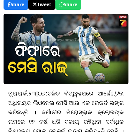
Share
Tweet
Share
ନ୍ୟୁୟର୍କ
,
୨
୩
|
୦୬
:
ଚଳିତ ବିଶ୍ୱକପରେ ଆର୍ଜେଣ୍ଟିନା
ଅଧିନାୟକ ଲିଓନେଲ ମେସି ଆଉ ଏକ ରେକର୍ଡ ଭଙ୍ଗ
କରିଛନ୍ତି । ଜର୍ମାନୀର ମିରୋସ୍ଲାଭ କ୍ଲୋଜଙ୍କ
ନାମରେ ୧୨ ବର୍ଷ ଧରି ବଜାୟ ରହିଥିବା ସର୍ବାଧିକ
ବିଶ୍ୱକପ୍ ଗୋଲ୍ ରେକର୍ଡ ଭଙ୍ଗ କରିଛନ୍ତି ମେସି ।