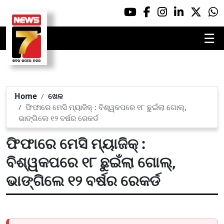
☰
Home
ଖେଳ
ଫିଫାରେ ମେସି ମ୍ୟାଜିକ୍ : ବିଶ୍ୱକପରେ ୧୮ ଛୁଇଁଲା ଗୋଲ୍,
ଭାଙ୍ଗିଲେ ୧୨ ବର୍ଷର ରେକର୍ଡ
ଫିଫାରେ ମେସି ମ୍ୟାଜିକ୍ :
ବିଶ୍ୱକପରେ ୧୮ ଛୁଇଁଲା ଗୋଲ୍,
ଭାଙ୍ଗିଲେ ୧୨ ବର୍ଷର ରେକର୍ଡ