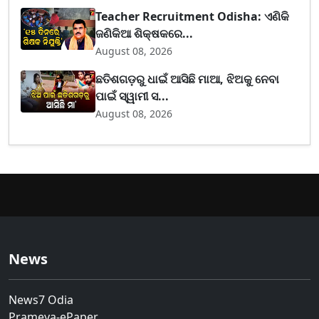
Teacher Recruitment Odisha: ଏଣିକି
ଜଣିକିଆ ଶିକ୍ଷକରେ...
August 08, 2026
ଛତିଶଗଡ଼ରୁ ଧାଇଁ ଆସିଛି ମାଆ, ଝିଅକୁ ନେବା
ପାଇଁ ସ୍ୱାମୀ ସ...
August 08, 2026
News
News7 Odia
Prameya-ePaper