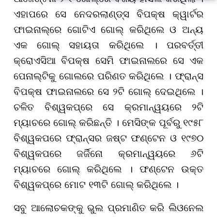
ନିବେଦନ
ଏହାପରେ ସେ ନେଦରଲାଣ୍ଡ୍ସ ବିପକ୍ଷ କ୍ୱାର୍ଟର
ଫାଇନାଲ୍ରେ ଗୋଟିଏ ଗୋଲ୍ କରିଥିଲେ ଓ ଅନ୍ୟ
ଏକ ଗୋଲ୍ ସହାୟତା କରିଥିଲେ । ପରବର୍ତ୍ତୀ
କ୍ରୋଏସିଆ ବିପକ୍ଷ ସେମି ଫାଇନାଲରେ ସେ ଏକ
ପେନାଲ୍ଟିକୁ ଗୋଲରେ ପରିଣତ କରିଥିଲେ । ଫ୍ରାନ୍ସ
ବିପକ୍ଷ ଫାଇନାଲରେ ସେ ୨ଟି ଗୋଲ୍ ଦେଇଥିଲେ ।
ଚଳିତ ବିଶ୍ୱକପ୍ରେ ସେ କ୍ରମାନ୍ୱୟରେ ୨ଟି
ମ୍ୟାଚରେ ଗୋଲ୍ କରିଛନ୍ତି । ମେସିଙ୍କ ପୂର୍ବରୁ ୧୯୫୮
ବିଶ୍ୱକପରେ ଫ୍ରାନ୍ସର ଜଷ୍ଟ ଫଣ୍ଟେନ ଓ ୧୯୭୦
ବିଶ୍ୱକପରେ ଜର୍ଜିନୋ କ୍ରମାନ୍ୱୟରେ ୬ଟି
ମ୍ୟାଚରେ ଗୋଲ୍ କରିଥିଲେ । ଫଣ୍ଟେନ ଉକ୍ତ
ବିଶ୍ୱକପ୍ରେ ମୋଟ ୧୩ଟି ଗୋଲ୍ କରିଥିଲେ ।
ସବୁ ଆଲୋଚକଙ୍କୁ ଭୁଲ ପ୍ରମାଣିତ କରି ଲିଓନେଲ