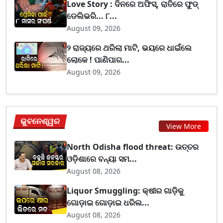
Love Story : ଦିନରେ ଅଫିସ୍, ରାତିରେ ଫୁଡ୍
ଡେଲିଭରି... ୮...
August 09, 2026
୨ ରାଜ୍ୟରେ ଥରିଲା ମାଟି, ଭୟରେ ଧାଇଁଲେ
ଲୋକେ ! ପାଣିପାଗ...
August 09, 2026
ଭୁବନେଶ୍ୱର
View More
North Odisha flood threat: ଉତ୍ତର
ଓଡ଼ିଶାରେ ବନ୍ୟା ସମ...
August 08, 2026
Liquor Smuggling: କ୍ଷୀର ଗାଡ଼ିକୁ
ଗୋଡ଼ାଇ ଗୋଡ଼ାଇ ଧରିଲ...
August 08, 2026