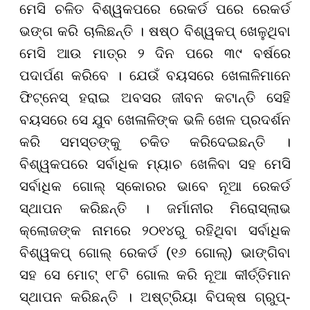
ମେସି ଚଳିତ ବିଶ୍ୱକପରେ ରେକର୍ଡ ପରେ ରେକର୍ଡ
ଭଙ୍ଗ କରି ଚାଲିଛନ୍ତି । ଷଷ୍ଠ ବିଶ୍ୱକପ୍ ଖେଳୁଥିବା
ମେସି ଆଉ ମାତ୍ର ୨ ଦିନ ପରେ ୩୯ ବର୍ଷରେ
ପଦାର୍ପଣ କରିବେ । ଯେଉଁ ବୟସରେ ଖେଳାଳିମାନେ
ଫିଟ୍ନେସ୍ ହରାଇ ଅବସର ଜୀବନ କଟାନ୍ତି ସେହି
ବୟସରେ ସେ ଯୁବ ଖେଳାଳିଙ୍କ ଭଳି ଖେଳ ପ୍ରଦର୍ଶନ
କରି ସମସ୍ତଙ୍କୁ ଚକିତ କରିଦେଇଛନ୍ତି ।
ବିଶ୍ୱକପରେ ସର୍ବାଧିକ ମ୍ୟାଚ ଖେଳିବା ସହ ମେସି
ସର୍ବାଧିକ ଗୋଲ୍ ସ୍କୋରର ଭାବେ ନୂଆ ରେକର୍ଡ
ସ୍ଥାପନ କରିଛନ୍ତି । ଜର୍ମାନୀର ମିରୋସ୍ଲାଭ
କ୍ଲୋଜଙ୍କ ନାମରେ ୨୦୧୪ରୁ ରହିଥିବା ସର୍ବାଧିକ
ବିଶ୍ୱକପ୍ ଗୋଲ୍ ରେକର୍ଡ (୧୬ ଗୋଲ୍) ଭାଙ୍ଗିବା
ସହ ସେ ମୋଟ୍ ୧୮ଟି ଗୋଲ କରି ନୂଆ କୀର୍ତ୍ତିମାନ
ସ୍ଥାପନ କରିଛନ୍ତି । ଅଷ୍ଟ୍ରିୟା ବିପକ୍ଷ ଗ୍ରୁପ୍-