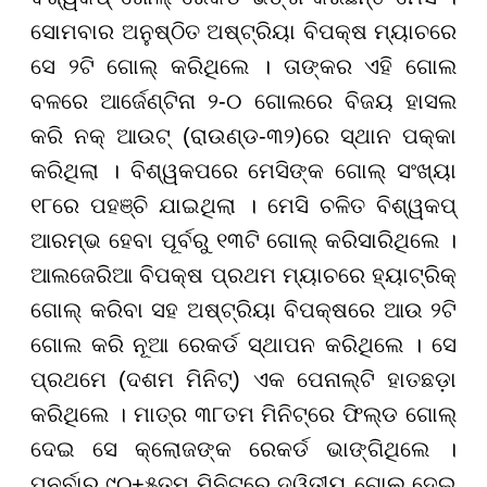
ସୋମବାର ଅନୁଷ୍ଠିତ ଅଷ୍ଟ୍ରିୟା ବିପକ୍ଷ ମ୍ୟାଚରେ
ସେ ୨ଟି ଗୋଲ୍ କରିଥିଲେ । ତାଙ୍କର ଏହି ଗୋଲ
ବଳରେ ଆର୍ଜେଣ୍ଟିନା ୨-୦ ଗୋଲରେ ବିଜୟ ହାସଲ
କରି ନକ୍ ଆଉଟ୍ (ରାଉଣ୍ଡ-୩୨)ରେ ସ୍ଥାନ ପକ୍କା
କରିଥିଲା । ବିଶ୍ୱକପରେ ମେସିଙ୍କ ଗୋଲ୍ ସଂଖ୍ୟା
୧୮ରେ ପହଞ୍ଚି ଯାଇଥିଲା । ମେସି ଚଳିତ ବିଶ୍ୱକପ୍
ଆରମ୍ଭ ହେବା ପୂର୍ବରୁ ୧୩ଟି ଗୋଲ୍ କରିସାରିଥିଲେ ।
ଆଲଜେରିଆ ବିପକ୍ଷ ପ୍ରଥମ ମ୍ୟାଚରେ ହ୍ୟାଟ୍ରିକ୍
ଗୋଲ୍ କରିବା ସହ ଅଷ୍ଟ୍ରିୟା ବିପକ୍ଷରେ ଆଉ ୨ଟି
ଗୋଲ କରି ନୂଆ ରେକର୍ଡ ସ୍ଥାପନ କରିଥିଲେ । ସେ
ପ୍ରଥମେ (ଦଶମ ମିନିଟ୍) ଏକ ପେନାଲ୍ଟି
ହାତଛଡ଼ା
କରିଥିଲେ । ମାତ୍ର ୩୮ତମ ମିନିଟ୍ରେ ଫିଲ୍ଡ ଗୋଲ୍
ଦେଇ ସେ କ୍ଲୋଜଙ୍କ ରେକର୍ଡ ଭାଙ୍ଗିଥିଲେ ।
ପୁନର୍ବାର ୯୦+୫ତମ ମିନିଟରେ ଦ୍ୱିତୀୟ ଗୋଲ୍ ଦେଇ