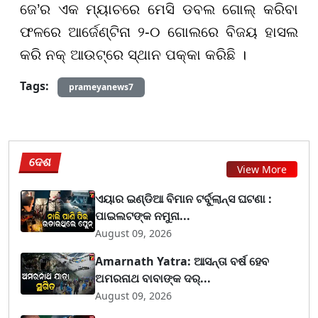
ଜେ’ର ଏକ ମ୍ୟାଚରେ ମେସି ଡବଲ ଗୋଲ୍ କରିବା
ଫଳରେ ଆର୍ଜେଣ୍ଟିନା ୨-୦ ଗୋଲରେ ବିଜୟ ହାସଲ
କରି ନକ୍ ଆଉଟ୍ରେ ସ୍ଥାନ ପକ୍କା କରିଛି ।
Tags:
prameyanews7
ଦେଶ
View More
ଏୟାର ଇଣ୍ଡିଆ ବିମାନ ଟର୍ବୁଲାନ୍ସ ଘଟଣା :
ପାଇଲଟଙ୍କ ନମୁନା...
August 09, 2026
Amarnath Yatra: ଆସନ୍ତା ବର୍ଷ ହେବ
ଅମରନାଥ ବାବାଙ୍କ ଦର୍...
August 09, 2026