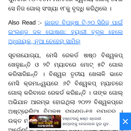
ସେ ନିଜ ଗୋଲ୍ ସଂଖ୍ୟା ୧୮କୁ ବୃଦ୍ଧି କରିଥିଲେ ।
Also Read :-
ଭାରତ ବିପକ୍ଷ ଟି-୨୦ ସିରିଜ୍ ପାଇଁ
ଇଂଲଣ୍ଡ ଦଳ ଘୋଷଣା: ହ୍ୟାରୀ ବ୍ରୁକ ହେଲେ
ଅଧିନାୟକ, ନୂଆ ଚେହେରା ସାମିଲ୍
ସୂଚନାଯୋଗ୍ୟ
, ମେସି ରେକର୍ଡ ଷଷ୍ଠ ବିଶ୍ୱକପ୍
ଖେଳୁଛନ୍ତି ଓ ୨ଟି ମ୍ୟାଚରେ ମୋଟ୍ ୫ଟି ଗୋଲ
କରିସାରିଛନ୍ତି । ବିଶ୍ୱର ତୃତୀୟ ଖେଳାଳି ଭାବେ
ମେସି କ୍ରମାନ୍ୱୟରେ ୬ଟି ବିଶ୍ୱକପ୍ ମ୍ୟାଚରେ
ଗୋଲ୍ କରିବାରେ ରେକର୍ଡ କରିଛନ୍ତି । ତାଙ୍କ ଗୋଲ୍
ଅଭିଯାନ ଆରମ୍ଭ ହୋଇଥିଲା ୨୦୨୨ ବିଶ୍ୱକପ୍ରେ
ଅଷ୍ଟ୍ରେଲିଆ ବିପକ୍ଷ ରାଉଣ୍ଡ-୧୬ ମ୍ୟାଚରୁ ।
×
ହଷ୍ଟେଲରୁ ଷଷ୍ଠ ଶ୍ରେଣୀ
ଉକ୍ତ ମ୍ୟାଚରେ ସେ ଗୋଟିଏ ଗୋଲ ଦେଇଥିଲେ ।
ଛାତ୍ରଙ୍କୁ ନେଇଗଲେ ଦୁଇ ଯୁବକ,
ପୁଅକୁ ଖୋଜି ଆଣିବାକୁ ମାଆଙ୍କ
ଆର୍ଜେଣ୍ଟିନା ୨-୧ ଗୋଲ୍ରେ ବିଜୟ ହାସଲ କରିଥିଲା ।