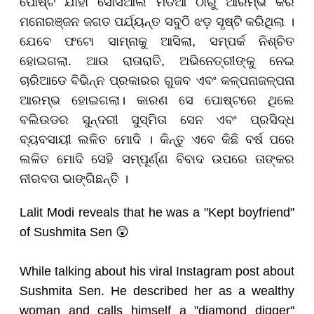
ପୋଷ୍ଟ ଯାହା ସୋସିଆଲ ମିଡିଆ ଠାରୁ ଆରମ୍ଭ କରି
ମନୋରଞ୍ଜନ ଜଗତ ପର୍ଯ୍ୟନ୍ତ ସବୁଠି ଝଡ଼ ସୃଷ୍ଟି କରିଥିଲା ।
ଯେବେ ଫଟୋ ସାମ୍ନାକୁ ଆସିଲା, ସମ୍ପର୍କ ନିଶ୍ଚିତ
ହୋଇଗଲା. ଆଉ ରାତାରାତି, ଅଭିନେତ୍ରୀଙ୍କୁ ନେଇ
ଚାରିଆଡେ ବିଭିନ୍ନ ପ୍ରକାରର ଗୁଜବ ଏବଂ କଳ୍ପନାଜଳ୍ପନା
ଆରମ୍ଭ ହୋଇଗଲା। କାରଣ ସେ ପୋଷ୍ଟରେ ଥିଲେ
ବଲିଉଡର ସୁନ୍ଦରୀ ସୁସ୍ମିତା ସେନ ଏବଂ ପ୍ରସିଦ୍ଧ
ବ୍ୟବସାୟୀ ଲଳିତ ମୋଦି । କିନ୍ତୁ ଏବେ କିଛି ବର୍ଷ ପରେ
ଲଳିତ ମୋଦି ସେହି ସମ୍ପୂର୍ଣ୍ଣ ବିବାଦ ଉପରେ ତାଙ୍କର
ନୀରବତା ଭାଙ୍ଗିଛନ୍ତି ।
Lalit Modi reveals that he was a "Kept boyfriend"
of Sushmita Sen 😲
While talking about his viral Instagram post about
Sushmita Sen. He described her as a wealthy
woman and calls himself a "diamond digger"