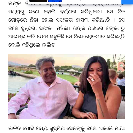
ତାଙ୍କ ଜୀବନର ସବୁଠାରୁ ସ୍ବତନ୍ତ୍ର ବ୍ୟକ୍ତିମାନଙ୍କ
ମୁଖ୍ୟମନ୍ତ୍ରୀ ମୋହନ ମାଝୀ
ମଧ୍ୟରୁ ଜଣେ ବୋଲି ବର୍ଣ୍ଣନା କରିଥିଲେ। ସେ ନିଜ
ଗୋଡ଼ରେ ଛିଡା ହୋଇ ସଫଳତା ହାସଲ କରିଛନ୍ତି । ସେ
ଜଣେ ସୁନ୍ଦର, ସଫଳ ମହିଳା। ତାଙ୍କ ପାଖରେ ଟଙ୍କା ଠୁ
ଆରମ୍ଭ କରି ଫେମ ସବୁକିଛି ସେ ନିଜେ ରୋଜଗାର କରିଛନ୍ତି
ବୋଲି କହିଥିଲେ ଲଲିତ।
ଲଳିତ ମୋଦି ମଧ୍ୟ ସୁସ୍ମିତା ସେନଙ୍କୁ ଜଣେ ଏକାକୀ ମାଆ