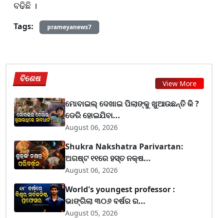
ବଢିଛି ।
Tags:
prameyanews7
ବିଶେଷ
View More
ମୋବାଇଲ୍ ଦେଖାଇ ପିଲାଙ୍କୁ ଖୁଆଉଛନ୍ତି କି ?
ଡେରି ହୋଇଯିବା...
August 06, 2026
Shukra Nakshatra Parivartan:
ଅଗଷ୍ଟ ୧୧ରେ ହସ୍ତ ନକ୍ଷ...
August 06, 2026
World's youngest professor :
ଭାଙ୍ଗିଲା ୩୦୬ ବର୍ଷର ର...
August 05, 2026