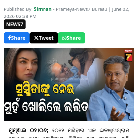
Simran
Published By:
- Prameya-News7 Bureau | June 02,
2026 02:38 PM
NEWS7
Share
Tweet
Share
ମୁମ୍ଵାଇ ୦୨।୦୬;
୨୦୨୨ ମସିହାର ଏକ ଇନଷ୍ଟାଗ୍ରାମ