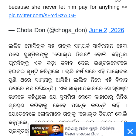
because she never let him pay for anything 👀
pic.twitter.com/sFYdSzAlGF
— Chota Don (@choga_don)
June 2, 2026
ଲଳିତ ମୋଦିଙ୍କ ସହ ତାଙ୍କ ସମ୍ପର୍କ ସାର୍ବଜନୀନ ହେବା
ପରେ ସୁସ୍ମିତାଙ୍କୁ "ଗୋଲ୍ଡ ଡିଗର" ବୋଲି କହିଥିବା
ୟୁଜର୍ସଙ୍କୁ ଏକ କଡ଼ା ଜବାବ ଦେଇ ଇଣ୍ଟରନେଟରେ
ହଇଚଇ ସୃଷ୍ଟି କରିଥିଲେ । ଚାରି ବର୍ଷ ପରେ ଏହି ଆଲୋଚନା
ପୁଣି ଥରେ ସାମ୍ନାକୁ ଆସିଛି। ଲଲିତ ନିଜେ ଏହି ବିବାଦ
ଉପରେ ମତ ରଖିଛନ୍ତି। ଏକ ସାକ୍ଷାତକାରରେ ସେ ସ୍ପଷ୍ଟ
ଭାବରେ କହିଥିଲେ ଯେ ସୁସ୍ମିତା କେବେ କାହାଠାରୁ ଜିନିଷ
ଗ୍ରହଣ କରିବାକୁ କେବେ ପସନ୍ଦ କରନ୍ତି ନାହିଁ ।
ଯେତେବେଳେ ଲୋକମାନେ ତାଙ୍କୁ "ଗୋଲ୍ଡ ଡିଗର" ବୋଲି
କହୁଥିଲେ, ସେମାନେ ସମ୍ପୂର୍ଣ୍ଣ ଭୁଲ ଥିଲେ। ସେ
×
ଓଡ଼ିଶାକୁ ଆସିବ ପୁଞ୍ଜି, ତିନିଦିନିଆ
ପ୍ରକୃତରେ ସେ ଜଣେ ହୀରା ।’ ଲଲିତ ମୋଦି ସୁସ୍ମିତାଙ୍କୁ
ଦିଲ୍ଲୀ ଗସ୍ତରେ ଯିବେ