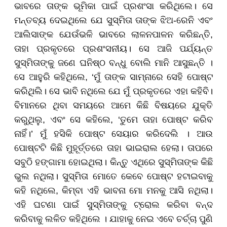
ଭାବରେ ତାଙ୍କ ଭୂମିକା ପାଇଁ ପ୍ରଶଂସା କରିଥିଲେ। ସେ
ମନ୍ତବ୍ୟ ଦେଇଥିଲେ ଯେ ସୁସ୍ମିତା ତାଙ୍କ ଝିଅ-ରେନି ଏବଂ
ଆଲିସାଙ୍କ ଯେଉଁଭଳି ଭାବରେ ଲାଳନପାଳନ କରିଛନ୍ତି,
ତାହା ପ୍ରକୃତରେ ପ୍ରଶଂସନୀୟ। ସେ ଆଜି ପର୍ଯ୍ୟନ୍ତ
ସୁସ୍ମିତାଙ୍କୁ ଜଣେ ଘନିଷ୍ଠ ବନ୍ଧୁ ବୋଲି ମାନି ଆସୁଛନ୍ତି ।
ସେ ଆହୁରି କହିଥିଲେ, ‘ମୁଁ ତାଙ୍କ ସାମ୍ନାରେ ସେହି ପୋଷ୍ଟ
କରିଥିଲି। ସେ ଭାବି ନଥିଲେ ଯେ ମୁଁ ପ୍ରକୃତରେ ଏହା କହିବି।
ବିମାନରେ ଥିବା ସମୟରେ ଆମେ କିଛି ବିଷୟରେ ଯୁକ୍ତି
କରୁଥିଲୁ, ଏବଂ ସେ କହିଲେ, ‘ତୁମେ ତାହା ପୋଷ୍ଟ କରିବ
ନାହିଁ।’ ମୁଁ ହସିକି ପୋଷ୍ଟ ସେୟାର କରିଦେଲି । ଆଉ
ପୋଷ୍ଟଟି କିଛି ମୁହୂର୍ତ୍ତରେ ତାହା ଭାଇରାଲ ହେଲା। ତାପରେ
ସବୁଠି ହଙ୍ଗାମା ହୋଇଥିଲା। କିନ୍ତୁ ଏଥିରେ ସୁସ୍ମିତାଙ୍କ କିଛି
ଭୁଲ ନଥିଲା। ସୁସ୍ମିତା ମୋତେ କେବେ ପୋଷ୍ଟ ହଟାଇବାକୁ
କହି ନଥିଲେ, କିମ୍ବା ଏହି ଭାବନା ମୋ ମନକୁ ଆସି ନଥିଲା।
ଏହି ଘଟଣା ପାଇଁ ସୁସ୍ମିତାଙ୍କୁ ଟ୍ରୋଲ କରିବା ବନ୍ଦ
କରିବାକୁ ଲଳିତ କହିଥିଲେ । ଯାହାକୁ ନେଇ ଏବେ ଚର୍ଚ୍ଚା ପୁଣି