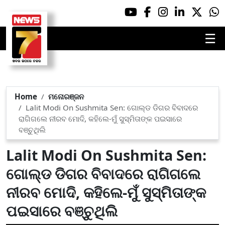
☰
Home
ମନୋରଞ୍ଜନ
Lalit Modi On Sushmita Sen: ଗୋଲ୍ଡ ଡିଗର ବିବାଦରେ
ରାଗିଗଲେ ନୀରବ ମୋଦି, କହିଲେ-ମୁଁ ସୁସ୍ମିତାଙ୍କ ପଇସାରେ
ବଞ୍ଚୁଥିଲି
Lalit Modi On Sushmita Sen:
ଗୋଲ୍ଡ ଡିଗର ବିବାଦରେ ରାଗିଗଲେ
ନୀରବ ମୋଦି, କହିଲେ-ମୁଁ ସୁସ୍ମିତାଙ୍କ
ପଇସାରେ ବଞ୍ଚୁଥିଲି