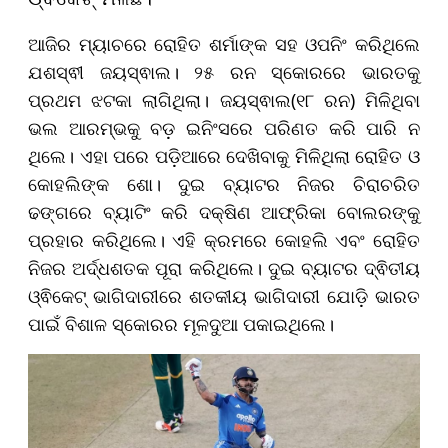
ଆଜିର ମ୍ୟାଚରେ ରୋହିତ ଶର୍ମାଙ୍କ ସହ ଓପନିଂ କରିଥିଲେ
ଯଶସ୍ଵୀ ଜୟସ୍ଵାଲ। ୨୫ ରନ ସ୍କୋରରେ ଭାରତକୁ
ପ୍ରଥମ ଝଟକା ଲାଗିଥିଲା। ଜୟସ୍ଵାଲ(୧୮ ରନ) ମିଳିଥିବା
ଭଲ ଆରମ୍ଭକୁ ବଡ଼ ଇନିଂସରେ ପରିଣତ କରି ପାରି ନ
ଥିଲେ। ଏହା ପରେ ପଡ଼ିଆରେ ଦେଖିବାକୁ ମିଳିଥିଲା ରୋହିତ ଓ
କୋହଲିଙ୍କ ଶୋ। ଦୁଇ ବ୍ୟାଟର ନିଜର ଚିରାଚରିତ
ଢଙ୍ଗରେ ବ୍ୟାଟିଂ କରି ଦକ୍ଷିଣ ଆଫ୍ରିକା ବୋଲରଙ୍କୁ
ପ୍ରହାର କରିଥିଲେ। ଏହି କ୍ରମରେ କୋହଲି ଏବଂ ରୋହିତ
ନିଜର ଅର୍ଦ୍ଧଶତକ ପୂରା କରିଥିଲେ। ଦୁଇ ବ୍ୟାଟର ଦ୍ଵିତୀୟ
ଓ୍ଵିକେଟ୍ ଭାଗିଦାରୀରେ ଶତକୀୟ ଭାଗିଦାରୀ ଯୋଡ଼ି ଭାରତ
ପାଇଁ ବିଶାଳ ସ୍କୋରର ମୂଳଦୁଆ ପକାଇଥିଲେ।