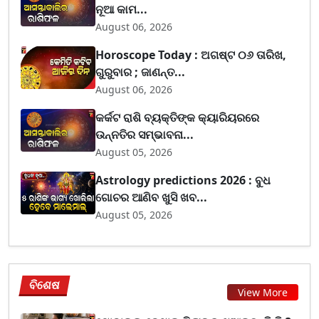
ନୂଆ କାମ...
August 06, 2026
Horoscope Today : ଅଗଷ୍ଟ ୦୬ ତାରିଖ,
ଗୁରୁବାର ; ଜାଣନ୍ତ...
August 06, 2026
କର୍କଟ ରାଶି ବ୍ୟକ୍ତିଙ୍କ କ୍ୟାରିୟରରେ
ଉନ୍ନତିର ସମ୍ଭାବନା...
August 05, 2026
Astrology predictions 2026 : ବୁଧ
ଗୋଚର ଆଣିବ ଖୁସି ଖବ...
August 05, 2026
ବିଶେଷ
View More