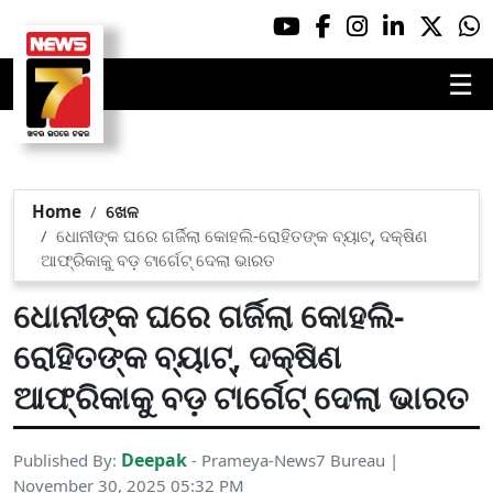
☰
Home
ଖେଳ
ଧୋନୀଙ୍କ ଘରେ ଗର୍ଜିଲା କୋହଲି-ରୋହିତଙ୍କ ବ୍ୟାଟ୍, ଦକ୍ଷିଣ
ଆଫ୍ରିକାକୁ ବଡ଼ ଟାର୍ଗେଟ୍ ଦେଲା ଭାରତ
ଧୋନୀଙ୍କ ଘରେ ଗର୍ଜିଲା କୋହଲି-
ରୋହିତଙ୍କ ବ୍ୟାଟ୍, ଦକ୍ଷିଣ
ଆଫ୍ରିକାକୁ ବଡ଼ ଟାର୍ଗେଟ୍ ଦେଲା ଭାରତ
Deepak
Published By:
- Prameya-News7 Bureau |
November 30, 2025 05:32 PM