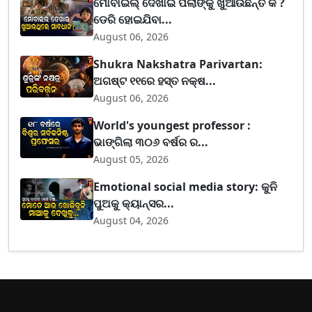
ମୋବାଇଲ୍ ଦେଖାଇ ପିଲାଙ୍କୁ ଖୁଆଉଛନ୍ତି କି ?
ଡେରି ହୋଇଯିବା...
August 06, 2026
Shukra Nakshatra Parivartan:
ଅଗଷ୍ଟ ୧୧ରେ ହସ୍ତ ନକ୍ଷ...
August 06, 2026
World's youngest professor :
ଭାଙ୍ଗିଲା ୩୦୬ ବର୍ଷର ର...
August 05, 2026
Emotional social media story: କୁନି
ପୁଅକୁ କ୍ୟାନ୍ସର...
August 04, 2026