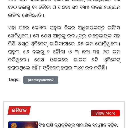
୧୨୦ ବଲରୁ ୧୧ ଚୌକା ଓ ୭ ଛକା ସହ ୧୩୫ ରନର ମାରାଥନ
ଇନିଂସ ଖେଳିଛନ୍ତି।
ଏହା ପରେ କେଏଲ ରାହୁଲ ନିଜର ଅଧିନାୟକତ୍ଵ ଇନିଂସ
ଖେଳିଥିଲେ। ସେ ଶେଷ ଆଡ଼କୁ ରବୀନ୍ଦ୍ର ଜାଡ଼େଜାଙ୍କ ସହ
ମିଶି ଷଷ୍ଠ ଓ୍ଵିକେଟ୍ ଭାଗିଦାରୀରେ ୬୫ ରନ ଯୋଡ଼ିଥିଲେ।
ରାହୁଲ ୫୬ ବଲରୁ ୨ ଚୌକା ଓ ୩ ଛକା ସହ ୬୦ ରନ
କରିଥିଲେ। ଶେଷ ଓଭରରେ ଭାରତ ୨ଟି ଓ୍ଵିକେଟ୍
ହରାଇଥିଲେ ହେଁ ୮ ଓ୍ଵିକେଟ୍ ହରାଇ ୩୪୯ ରନ କରିଛି।
Tags:
prameyanews7
ରାଶିଫଳ
View More
ସିଂହ ରାଶି ବ୍ୟକ୍ତିଙ୍କ ସାମାଜିକ ସମ୍ମାନ ବଢ଼ିବ,