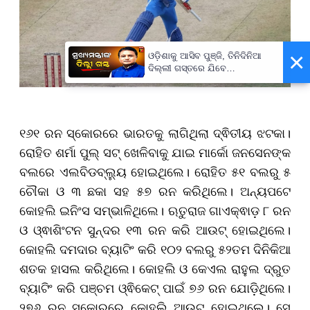
×
ଓଡ଼ିଶାକୁ ଆସିବ ପୁଞ୍ଜି, ତିନିଦିନିଆ
ଦିଲ୍ଲୀ ଗସ୍ତରେ ଯିବେ
ମୁଖ୍ୟମନ୍ତ୍ରୀ ମୋହନ ମାଝୀ
୧୬୧ ରନ ସ୍କୋରରେ ଭାରତକୁ ଲାଗିଥିଲା ଦ୍ଵିତୀୟ ଝଟକା।
ରୋହିତ ଶର୍ମା ପୁଲ୍ ସଟ୍ ଖେଳିବାକୁ ଯାଇ ମାର୍କୋ ଜନସେନଙ୍କ
ବଲରେ ଏଲବିଡବ୍ଲ୍ୟୁ ହୋଇଥିଲେ। ରୋହିତ ୫୧ ବଲରୁ ୫
ଚୌକା ଓ ୩ ଛକା ସହ ୫୭ ରନ କରିଥିଲେ। ଅନ୍ୟପଟେ
କୋହଲି ଇନିଂସ ସମ୍ଭାଳିଥିଲେ। ଋତୁରାଜ ଗାଏକ୍ଵାଡ଼ ୮ ରନ
ଓ ଓ୍ଵାଶିଂଟନ ସୁନ୍ଦର ୧୩ ରନ କରି ଆଉଟ୍ ହୋଇଥିଲେ।
କୋହଲି ଦମଦାର ବ୍ୟାଟିଂ କରି ୧୦୨ ବଲରୁ ୫୨ତମ ଦିନିକିଆ
ଶତକ ହାସଲ କରିଥିଲେ। କୋହଲି ଓ କେଏଲ ରାହୁଲ ଦ୍ରୁତ
ବ୍ୟାଟିଂ କରି ପଞ୍ଚମ ଓ୍ଵିକେଟ୍ ପାଇଁ ୭୬ ରନ ଯୋଡ଼ିଥିଲେ।
୨୭୬ ରନ ସ୍କୋରରେ କୋହଲି ଆଉଟ୍ ହୋଇଥିଲେ। ସେ