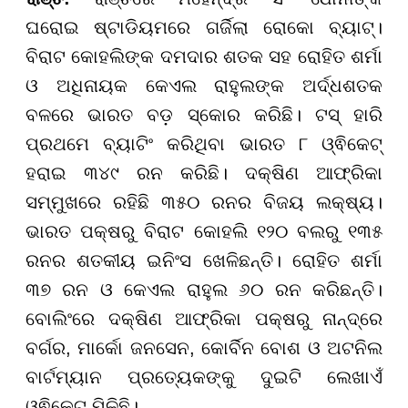
ଘରୋଇ ଷ୍ଟାଡିୟମରେ ଗର୍ଜିଲା ରୋକୋ ବ୍ୟାଟ୍।
ବିରାଟ କୋହଲିଙ୍କ ଦମଦାର ଶତକ ସହ ରୋହିତ ଶର୍ମା
ଓ ଅଧିନାୟକ କେଏଲ ରାହୁଲଙ୍କ ଅର୍ଦ୍ଧଶତକ
ବଳରେ ଭାରତ ବଡ଼ ସ୍କୋର କରିଛି। ଟସ୍ ହାରି
ପ୍ରଥମେ ବ୍ୟାଟିଂ କରିଥିବା ଭାରତ ୮ ଓ୍ଵିକେଟ୍
ହରାଇ ୩୪୯ ରନ କରିଛି। ଦକ୍ଷିଣ ଆଫ୍ରିକା
ସମ୍ମୁଖରେ ରହିଛି ୩୫୦ ରନର ବିଜୟ ଲକ୍ଷ୍ୟ।
ଭାରତ ପକ୍ଷରୁ ବିରାଟ କୋହଲି ୧୨୦ ବଲରୁ ୧୩୫
ରନର ଶତକୀୟ ଇନିଂସ ଖେଳିଛନ୍ତି। ରୋହିତ ଶର୍ମା
୩୭ ରନ ଓ କେଏଲ ରାହୁଲ ୬୦ ରନ କରିଛନ୍ତି।
ବୋଲିଂରେ ଦକ୍ଷିଣ ଆଫ୍ରିକା ପକ୍ଷରୁ ନାନ୍ଦ୍ରେ
ବର୍ଗର, ମାର୍କୋ ଜନସେନ, କୋର୍ବିନ ବୋଶ ଓ ଅଟନିଲ
ବାର୍ଟମ୍ୟାନ ପ୍ରତ୍ୟେକଙ୍କୁ ଦୁଇଟି ଲେଖାଏଁ
ଓ୍ଵିକେଟ୍ ମିଳିଛି।