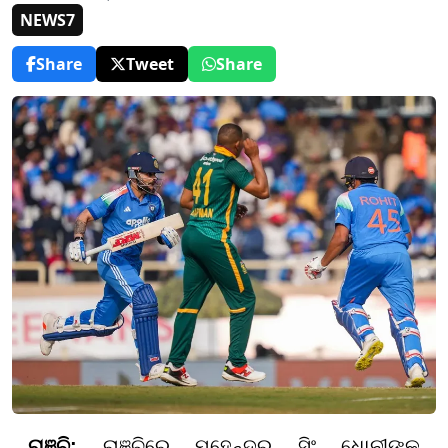
NEWS7
Share
Tweet
Share
ରାଞ୍ଚି:
ରାଞ୍ଚିରେ ମହେନ୍ଦ୍ର ସିଂ ଧାେନୀଙ୍କ