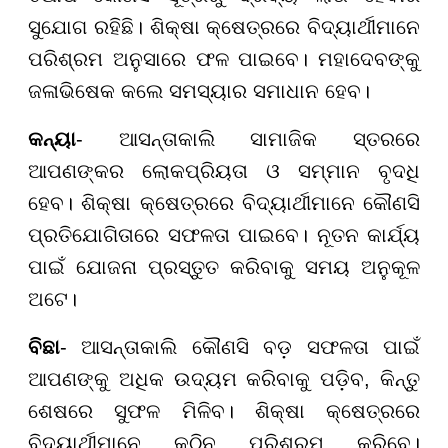
ସୁଯୋଗ ରହିଛି। ଶିକ୍ଷା କ୍ଷେତ୍ରରେ ବିଦ୍ୟାର୍ଥୀମାନେ
ପରିଶ୍ରମ ଅନୁସାରେ ଫଳ ପାଇବେ। ମହାଦେବଙ୍କୁ
ଜଳାଭିଷେକ କଲେ ସମସ୍ୟାର ସମାଧାନ ହେବ।
କନ୍ୟା
- ଆସନ୍ତାକାଲି ସାମାଜିକ ସ୍ତରରେ
ଆପଣଙ୍କର ଲୋକପ୍ରିୟତା ଓ ସମ୍ମାନ ବୃଦଧି
ହେବ। ଶିକ୍ଷା କ୍ଷେତ୍ରରେ ବିଦ୍ୟାର୍ଥୀମାନେ କୌଣସି
ପ୍ରତିଯୋଗିତାରେ ସଫଳତା ପାଇବେ। ନୂତନ କାର୍ଯ୍ୟ
ପାଇଁ ଯୋଜନା ପ୍ରସ୍ତୁତ କରିବାକୁ ସମୟ ଅନୁକୂଳ
ଅଟେ।
ବିଛା
- ଆସନ୍ତାକାଲି କୌଣସି ବଡ଼ ସଫଳତା ପାଇଁ
ଆପଣଙ୍କୁ ଅଧିକ ଉଦ୍ୟମ କରିବାକୁ ପଡ଼ିବ, କିନ୍ତୁ
ଶେଷରେ ସୁଫଳ ମିଳିବ। ଶିକ୍ଷା କ୍ଷେତ୍ରରେ
ବିଦ୍ୟାର୍ଥୀମାନେ କଠିନ ପରିଶ୍ରମ କରିବେ।