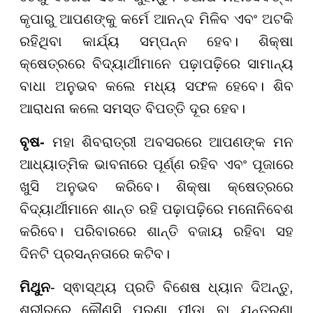
କୃପାରୁ ଆପଣଙ୍କୁ କର୍ମେ ଆନନ୍ଦ ମିଳିବ ଏବଂ ଅଟକି
ରହିଥିବା କାର୍ଯ୍ୟ ସମ୍ପନ୍ନ ହେବ। ଶିକ୍ଷା
କ୍ଷେତ୍ରରେ ବିଦ୍ୟାର୍ଥୀମାନେ ପଢ଼ାପଢ଼ିରେ ସାମାନ୍ୟ
ବାଧା ଅନୁଭବ କଲେ ମଧ୍ୟ ସଫଳ ହେବେ। ଶିବ
ଆରାଧନା କଲେ ସମସ୍ତ ବିପତ୍ତି ଦୂର ହେବ।
ବୃଷ-
ମହା ଶିବରାତ୍ରୀ ଅବସରରେ ଆପଣଙ୍କ ମନ
ଆଧ୍ୟାତ୍ମିକ ଭାବନାରେ ପୂର୍ଣ୍ଣ ରହିବ ଏବଂ ପୂଜାରେ
ଖୁସି ଅନୁଭବ କରିବେ। ଶିକ୍ଷା କ୍ଷେତ୍ରରେ
ବିଦ୍ୟାର୍ଥୀମାନେ ଶାନ୍ତ ରହି ପଢ଼ାପଢ଼ିରେ ମନୋନିବେଶ
କରିବେ। ପରିବାରରେ ଶାନ୍ତି ବଜାୟ ରହିବା ସହ
ଦିନଟି ପ୍ରସନ୍ନତାରେ କଟିବ।
ମିଥୁନ
- ସ୍ଵାସ୍ଥ୍ୟ ପ୍ରତି ବିଶେଷ ଧ୍ୟାନ ଦିଅନ୍ତୁ,
ଶରୀରରେ କୌଣସି ପୁରୁଣା ପୀଡ଼ା ବା ଯନ୍ତ୍ରଣା