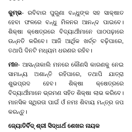
କୁମ୍ଭ
- ରବିବାର ପୁରୁଣା ବନ୍ଧୁଙ୍କ ସହ ସାକ୍ଷାତ
ହେବା ଫଳରେ ବନ୍ଧୁ ମିଳନର ଆନନ୍ଦ ପାଇବେ।
ଶିକ୍ଷା କ୍ଷେତ୍ରରେ ବିଦ୍ୟାର୍ଥୀମାନେ ପାଠପଢ଼ାରେ
ଉନ୍ନତି କରିବେ। ଆଜି ଆର୍ଥିକ ଖର୍ଚ୍ଚ ବଢ଼ିପାରେ,
ତଥାପି ଦିନଟି ମଧ୍ୟମ ଧରଣର ରହିବ।
ମୀନ
- ଆସନ୍ତାକାଲି ମନରେ କୌଣସି କାରଣକୁ ନେଇ
ସାମାନ୍ୟ ଅଶାନ୍ତି ରହିପାରେ, ତଥାପି ଯାତ୍ରା
ଶୁଭପ୍ରଦ ହେବ। ଶିକ୍ଷା କ୍ଷେତ୍ରରେ
ବିଦ୍ୟାର୍ଥୀମାନେ ଭ୍ରମଣ ସହିତ ଶିକ୍ଷା ଲାଭ କରିବେ।
ମାନସିକ ସ୍ଥିରତା ପାଇଁ ଓଁ ନମଃ ଶିବାୟ ମନ୍ତ୍ର ଜପ
କରନ୍ତୁ।
ଜ୍ୟୋତିର୍ବିଦ୍ ଶ୍ରୀ ସିଦ୍ଧାର୍ଥ ଶେଖର ନାୟକ