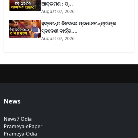
ଆକ୍ରମଣ : ପ୍...
August 07, 2026
ହସ୍ତତନ୍ତ ଦିବସରେ ପ୍ରଧାନମନ୍ତ୍ରୀଙ୍କ
ସ୍ବଦେଶୀ ବାର୍ତ୍ତା,...
August 07, 2026
News
News7 Odia
Prameya-ePaper
Prameya-Odia