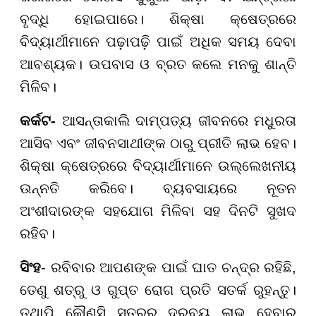
ବୃଦ୍ଧି ହୋଇପାରେ। ଶିକ୍ଷା କ୍ଷେତ୍ରରେ
ବିଦ୍ୟାର୍ଥୀମାନେ ପଢ଼ାପଢ଼ି ପାଇଁ ଅଧିକ ସମୟ ଦେବା
ଆବଶ୍ୟକ। ଉପବାସ ଓ ବ୍ରତ କଲେ ମନକୁ ଶାନ୍ତି
ମିଳିବ।
କର୍କଟ-
ଆସନ୍ତାକାଲି ଦାମ୍ପତ୍ୟ ଜୀବନରେ ମଧୁରତା
ଆସିବ ଏବଂ ଜୀବନସାଥୀଙ୍କ ଠାରୁ ପ୍ରୀତି ଲାଭ ହେବ।
ଶିକ୍ଷା କ୍ଷେତ୍ରରେ ବିଦ୍ୟାର୍ଥୀମାନେ ଉଲ୍ଲେଖନୀୟ
ଉନ୍ନତି କରିବେ। ବ୍ୟବସାୟରେ ନୂତନ
ଅଂଶୀଦାରଙ୍କ ସହଯୋଗ ମିଳିବା ସହ ଦିନଟି ସୁଖଦ
ରହିବ।
ସିଂହ
- ରବିବାର ଆପଣଙ୍କ ପାଇଁ ଘାତ ଚନ୍ଦ୍ର ରହିଛି,
ତେଣୁ ଶତ୍ରୁ ଓ ଗୁପ୍ତ ରୋଗ ପ୍ରତି ସତର୍କ ରୁହନ୍ତୁ।
ତଥାପି କୌଣସି ସୂତ୍ରରୁ ଦ୍ରବ୍ୟ ଲାଭ ହେବାର