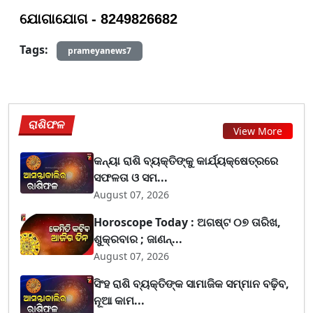
ଯୋଗାଯୋଗ - 8249826682
Tags:
prameyanews7
ରାଶିଫଳ
View More
କନ୍ୟା ରାଶି ବ୍ୟକ୍ତିଙ୍କୁ କାର୍ଯ୍ୟକ୍ଷେତ୍ରରେ
ସଫଳତା ଓ ସମ...
August 07, 2026
Horoscope Today : ଅଗଷ୍ଟ ୦୭ ତାରିଖ,
ଶୁକ୍ରବାର ; ଜାଣନ୍...
August 07, 2026
ସିଂହ ରାଶି ବ୍ୟକ୍ତିଙ୍କ ସାମାଜିକ ସମ୍ମାନ ବଢ଼ିବ,
ନୂଆ କାମ...