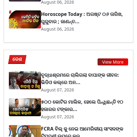
August 06, 2026
Horoscope Today : ଅଗଷ୍ଟ ୦୬ ତାରିଖ,
ଗୁରୁବାର ; ଜାଣନ୍ତ...
August 06, 2026
ଦେଶ
View More
ବୃଦ୍ଧାଶ୍ରମରେ ଚାଲିଗଲା ବାପାଙ୍କ ଜୀବନ:
ଭିଡିଓ କଲ୍‌ରେ ଅନ...
August 07, 2026
୫୦୦ କୋଟିର ମାଲିକ, ହେଲେ ପିନ୍ଧିଛନ୍ତି ୧୦
ହଜାରର ଟଙ୍କାର...
August 07, 2026
FCRA ବିଲ୍ କୁ ନେଇ ଆମେରିକୀୟ ସାଂସଦଙ୍କ
ଟିପ୍ପଣୀ ଉପରେ କଡ...