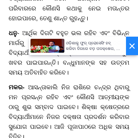
ପରିବାରରେ କୌଣସି କଥାକୁ ନେଇ ମତାନ୍ତର
ହୋଇପାରେ, ତେଣୁ ଶାନ୍ତ ରୁହନ୍ତୁ।
ଧନୁ
- ଆର୍ଥିକ ଦିଗଟି ବହୁତ ଭଲ ରହିବ ଏବଂ ବିଭିନ୍ନ
×
ମାର୍ଗରୁ ଆୟ ବୃଦ୍ଧି ହେବ। ଶିକ୍ଷା କ୍ଷେତ୍ରରେ
ଓଡ଼ିଶାକୁ ଫୁଡ୍ ପ୍ରୋସେସିଂ ହବ୍
କରିବା ଦିଗରେ ବଡ଼ ପଦକ୍ଷେପ, ୪୨
ବିଦ୍ୟାର୍ଥୀମାନେ ଉଚ୍ଚଶିକ୍ଷା ପାଇଁ କୌଣସି ଖୁସି
ହଜାରରୁ ଅଧିକ ନିଯୁକ୍ତି ସୁଯୋଗ
ଖବର ପାଇପାରନ୍ତି। ବନ୍ଧୁମାନଙ୍କ ସହ ଉତ୍ତମ
ସମୟ ଅତିବାହିତ କରିବେ।
ମକର-
ଆସନ୍ତାକାଲି ନିଜ ରାଶିରେ ଚନ୍ଦ୍ର ଥିବାରୁ
ମନ ପ୍ରସନ୍ନ ରହିବ ଏବଂ କୌଣସି ଆତ୍ମୀୟଙ୍କ
ଠାରୁ ଶୁଭ ସମ୍ବାଦ ପାଇବେ। ଶିକ୍ଷା କ୍ଷେତ୍ରରେ
ବିଦ୍ୟାର୍ଥୀମାନେ ନିଜର ଦକ୍ଷତା ପ୍ରଦର୍ଶନ କରିବାର
ସୁଯୋଗ ପାଇବେ। ଆଜି ପୂଜାପାଠରେ ଅଧିକ ସମୟ
ବିତିବ।