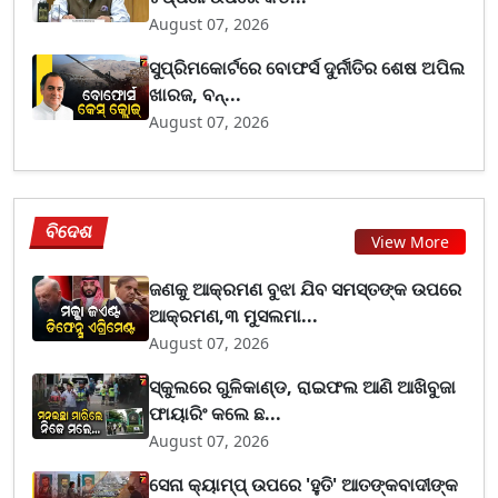
August 07, 2026
ସୁପ୍ରିମକୋର୍ଟରେ ବୋଫର୍ସ ଦୁର୍ନୀତିର ଶେଷ ଅପିଲ
ଖାରଜ, ବନ୍...
August 07, 2026
ବିଦେଶ
View More
ଜଣକୁ ଆକ୍ରମଣ ବୁଝା ଯିବ ସମସ୍ତଙ୍କ ଉପରେ
ଆକ୍ରମଣ,୩ ମୁସଲମା...
August 07, 2026
ସ୍କୁଲରେ ଗୁଳିକାଣ୍ଡ, ରାଇଫଲ ଆଣି ଆଖିବୁଜା
ଫାୟାରିଂ କଲେ ଛ...
August 07, 2026
ସେନା କ୍ୟାମ୍ପ୍ ଉପରେ 'ହୁତି' ଆତଙ୍କବାଦୀଙ୍କ