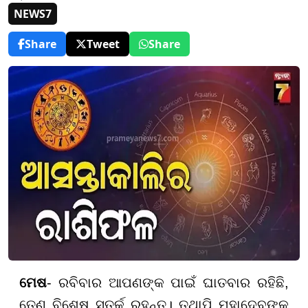
NEWS7
Share
Tweet
Share
ମେଷ
- ରବିବାର ଆପଣଙ୍କ ପାଇଁ ଘାତବାର ରହିଛି,
ତେଣୁ ବିଶେଷ ସତର୍କ ରୁହନ୍ତୁ। ତଥାପି ମହାଦେବଙ୍କ