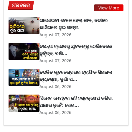
ମହାନଗର
View More
ଗାଧୋଇବା ବେଳେ ହେଲା କାଳ, ନଦୀରେ
ଭାସିଗଲେ ଦୁଇ ସାଙ୍ଗ
August 07, 2026
ଚଳନ୍ତା ଟ୍ରେନରୁ ଯୁବକଙ୍କୁ ଠେଲିଦେଲେ
ଦୁର୍ବୃତ୍ତ, ବର୍ଷା...
August 07, 2026
ବଦଳିବ ଭୁବନେଶ୍ବରର ଟ୍ରାଫିକ ସିଗନାଲ
ବ୍ୟବସ୍ଥା, ଦୁର୍ଗା ପ...
August 06, 2026
‘ସିନେଟ ମେମ୍ବର କହି ହସ୍ତକ୍ଷେପ କରିବା
ଆଧାର ନୁହେଁ’: ରେଭ...
August 06, 2026