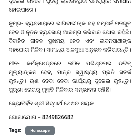
ଦୂରେଇ ରହିବେ। ପୂର୍ବରୁ ଲାଗିରହିଥିବା ସମସ୍ୟାର ସମାଧାନ
ହୋଇପାରେ।
କୁମ୍ଭ- ବ୍ୟବସାୟରେ ଭାଗିଦାରୀଙ୍କ ସହ ସମ୍ପର୍କ ମଜଭୁତ
ହେବ ଓ ନୂତନ ବ୍ୟବସାୟ ଆରମ୍ଭ କରିବାର ଯୋଗ ରହିଛି।
ବିବାହିତ ଜୀବନ ସୁଖମୟ ହେବ ଏବଂ ଜୀବନସାଥୀଙ୍କ
ସହଯୋଗ ମିଳିବ। ସାମାନ୍ୟ ଅଳସୁଆ ଅନୁଭବ କରିପାରନ୍ତି।
ମୀନ- କର୍ମକ୍ଷେତ୍ରରେ କଠିନ ପରିଶ୍ରମର ଉଚିତ୍
ମୂଲ୍ୟାଙ୍କନ ହେବ, ମାତ୍ର ସ୍ୱାସ୍ଥ୍ୟ ପ୍ରତି ସତର୍କ
ରୁହନ୍ତୁ। ଋଣ ଦେବା ନେବା କାର୍ଯ୍ୟରୁ ଦୂରେଇ ରୁହନ୍ତୁ।
ପୁରୁଣା ରୋଗରୁ ମୁକ୍ତି ମିଳିବାର ସମ୍ଭାବନା ରହିଛି।
ଜ୍ୟୋତିର୍ବିଦ ଶ୍ରୀ ସିଦ୍ଧାର୍ଥ ଶେଖର ନାୟକ
ଯୋଗାଯୋଗ – 8249826682
Tags:
Horoscope