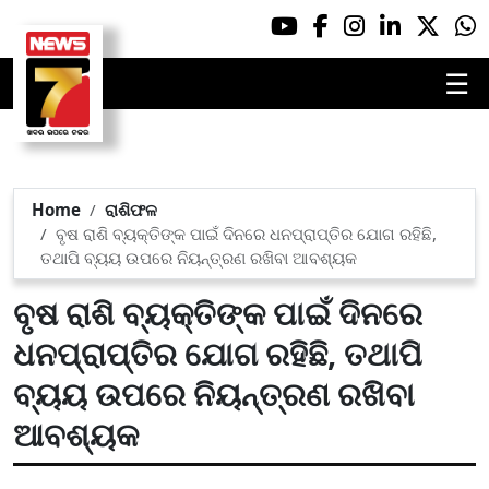
☰
Home
ରାଶିଫଳ
ବୃଷ ରାଶି ବ୍ୟକ୍ତିଙ୍କ ପାଇଁ ଦିନରେ ଧନପ୍ରାପ୍ତିର ଯୋଗ ରହିଛି,
ତଥାପି ବ୍ୟୟ ଉପରେ ନିୟନ୍ତ୍ରଣ ରଖିବା ଆବଶ୍ୟକ
ବୃଷ ରାଶି ବ୍ୟକ୍ତିଙ୍କ ପାଇଁ ଦିନରେ
ଧନପ୍ରାପ୍ତିର ଯୋଗ ରହିଛି, ତଥାପି
ବ୍ୟୟ ଉପରେ ନିୟନ୍ତ୍ରଣ ରଖିବା
ଆବଶ୍ୟକ