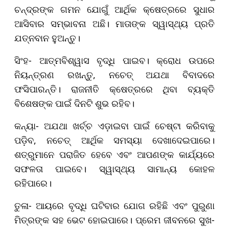
ଚନ୍ଦ୍ରଙ୍କ ଗମନ ଯୋଗୁଁ ଆର୍ଥିକ କ୍ଷେତ୍ରରେ ସୁଧାର
ଆସିବାର ସମ୍ଭାବନା ଅଛି। ମାତାଙ୍କ ସ୍ୱାସ୍ଥ୍ୟ ପ୍ରତି
ଯତ୍ନବାନ ହୁଅନ୍ତୁ।
ସିଂହ- ଆତ୍ମବିଶ୍ୱାସ ବୃଦ୍ଧି ପାଇବ। କ୍ରୋଧ ଉପରେ
ନିୟନ୍ତ୍ରଣ ରଖନ୍ତୁ, ନଚେତ୍ ଅଯଥା ବିବାଦରେ
ଫସିପାରନ୍ତି। ରାଜନୀତି କ୍ଷେତ୍ରରେ ଥିବା ବ୍ୟକ୍ତି
ବିଶେଷଙ୍କ ପାଇଁ ଦିନଟି ଶୁଭ ରହିବ।
କନ୍ୟା- ଅଯଥା ଖର୍ଚ୍ଚ ଏଡ଼ାଇବା ପାଇଁ ଚେଷ୍ଟା କରିବାକୁ
ପଡ଼ିବ, ନଚେତ୍ ଆର୍ଥିକ ସମସ୍ୟା ଦେଖାଦେଇପାରେ।
ଶତ୍ରୁମାନେ ପରାଜିତ ହେବେ ଏବଂ ଆପଣଙ୍କ କାର୍ଯ୍ୟରେ
ସଫଳତା ପାଇବେ। ସ୍ୱାସ୍ଥ୍ୟ ସାମାନ୍ୟ କୋହଳ
ରହିପାରେ।
ତୁଳା- ଆୟରେ ବୃଦ୍ଧି ଘଟିବାର ଯୋଗ ରହିଛି ଏବଂ ପୁରୁଣା
ମିତ୍ରଙ୍କ ସହ ଭେଟ ହୋଇପାରେ। ପ୍ରେମ ଜୀବନରେ ସୁଖ-