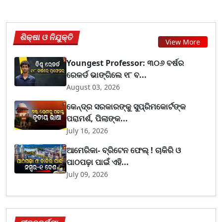
ଶିକ୍ଷା ଓ ନିଯୁକ୍ତି
View More
Youngest Professor: ୩୦୬ ବର୍ଷର
ରେକର୍ଡ ଭାଙ୍ଗିଲେ ୧୮ ବ...
August 03, 2026
କେନ୍ଦ୍ର ସରକାରଙ୍କୁ ସୁପ୍ରିମକୋର୍ଟଙ୍କ
ପରାମର୍ଶ, ପିଲାଙ୍କ...
July 16, 2026
ଆମେରିକା- ବ୍ରିଟେନ ଫେଲ୍ ! ଚାକିରି ଓ
ପାଠପଢ଼ା ପାଇଁ ଏହି...
July 09, 2026