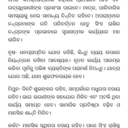
ଉଚ୍ଚାଧିକାରୀଙ୍କ ପ୍ରଶଂସା ପାଇବେ। ମାତ୍ର, ପାରିବାରିକ
ସମସ୍ୟାକୁ ନେଇ ସାମାନ୍ୟ ଚିନ୍ତିତ ରହିବେ। ଅପରାହ୍ନରେ
ଚନ୍ଦ୍ରମାଙ୍କ ଗତି ପରିବର୍ତ୍ତନ ହେତୁ ସିଂହ ରାଶିର
ଚନ୍ଦ୍ରଙ୍କ ପ୍ରଭାବରେ ସୃଜନାତ୍ମକ କାର୍ଯ୍ୟରେ ମନ
ଲାଗିବ।
ବୃଷ- ଧନପ୍ରାପ୍ତିର ଯୋଗ ରହିଛି, କିନ୍ତୁ ବ୍ୟୟ ଉପରେ
ନିୟନ୍ତ୍ରଣ ରଖିବା ଆବଶ୍ୟକ। ନୂତନ କାର୍ଯ୍ୟ ଆରମ୍ଭ
କରିବା ପୂର୍ବରୁ ଅଭିଜ୍ଞ ବ୍ୟକ୍ତିଙ୍କ ପରାମର୍ଶ ନିଅନ୍ତୁ। ଯାତ୍ରା
ଯୋଗ ଅଛି, ଯାହା ଶୁଭଫଳଦାୟକ ହେବ।
ମିଥୁନ- ଦିନଟି ଶୁଭଙ୍କର ରହିବ, ସମ୍ପର୍କରେ ମଧୁରତା ବଜାୟ
ରହିବ। ଭାଇ ଭଉଣୀଙ୍କ ସହଯୋଗ ମିଳିବ ଏବଂ ଅଟକି ଥିବା
କାର୍ଯ୍ୟ ସମାପ୍ତ ହେବ। ସାମାଜିକ ପ୍ରତିଷ୍ଠା ବଢ଼ିବ ଓ
ମାନସିକ ଶାନ୍ତି ମିଳିବ।
କର୍କଟ- ମାନସିକ ସ୍ଥିରତା ବଜାୟ ରହିବ। ପରେ ସିଂହ ରାଶିକୁ