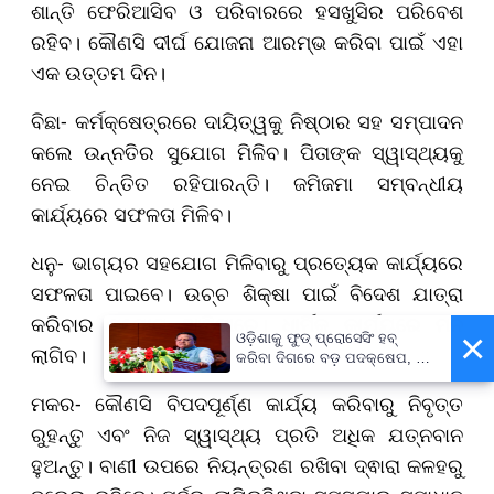
ଶାନ୍ତି ଫେରିଆସିବ ଓ ପରିବାରରେ ହସଖୁସିର ପରିବେଶ
ରହିବ। କୌଣସି ଦୀର୍ଘ ଯୋଜନା ଆରମ୍ଭ କରିବା ପାଇଁ ଏହା
ଏକ ଉତ୍ତମ ଦିନ।
ବିଛା- କର୍ମକ୍ଷେତ୍ରରେ ଦାୟିତ୍ୱକୁ ନିଷ୍ଠାର ସହ ସମ୍ପାଦନ
କଲେ ଉନ୍ନତିର ସୁଯୋଗ ମିଳିବ। ପିତାଙ୍କ ସ୍ୱାସ୍ଥ୍ୟକୁ
ନେଇ ଚିନ୍ତିତ ରହିପାରନ୍ତି। ଜମିଜମା ସମ୍ବନ୍ଧୀୟ
କାର୍ଯ୍ୟରେ ସଫଳତା ମିଳିବ।
ଧନୁ- ଭାଗ୍ୟର ସହଯୋଗ ମିଳିବାରୁ ପ୍ରତ୍ୟେକ କାର୍ଯ୍ୟରେ
ସଫଳତା ପାଇବେ। ଉଚ୍ଚ ଶିକ୍ଷା ପାଇଁ ବିଦେଶ ଯାତ୍ରା
କରିବାର ସୁଯୋଗ ଆସିପାରେ। ଧାର୍ମିକ କାର୍ଯ୍ୟରେ ମନ
×
ଓଡ଼ିଶାକୁ ଫୁଡ୍ ପ୍ରୋସେସିଂ ହବ୍
ଲାଗିବ।
କରିବା ଦିଗରେ ବଡ଼ ପଦକ୍ଷେପ, ୪୨
ହଜାରରୁ ଅଧିକ ନିଯୁକ୍ତି ସୁଯୋଗ
ମକର- କୌଣସି ବିପଦପୂର୍ଣ୍ଣ କାର୍ଯ୍ୟ କରିବାରୁ ନିବୃତ୍ତ
ରୁହନ୍ତୁ ଏବଂ ନିଜ ସ୍ୱାସ୍ଥ୍ୟ ପ୍ରତି ଅଧିକ ଯତ୍ନବାନ
ହୁଅନ୍ତୁ। ବାଣୀ ଉପରେ ନିୟନ୍ତ୍ରଣ ରଖିବା ଦ୍ଵାରା କଳହରୁ