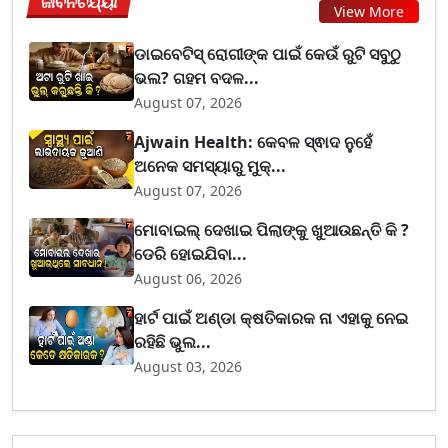
ଜୀବନଚର୍ଯ୍ୟା
View More
ଡାଇବେଟିସ୍ ରୋଗୀଙ୍କ ପାଇଁ କେଉଁ ରୁଟି ସବୁଠୁ
ଭଲ? ଗହମ ବଦଳ...
August 07, 2026
Ajwain Health: କେବଳ ସ୍ଵାଦ ନୁହେଁ
ଅନେକ ସମସ୍ୟାରୁ ମୁକ୍...
August 07, 2026
ମୋବାଇଲ୍ ଦେଖାଇ ପିଲାଙ୍କୁ ଖୁଆଉଛନ୍ତି କି ?
ଡେରି ହୋଇଯିବା...
August 06, 2026
ହାର୍ଟ ପାଇଁ ଅଣ୍ଡା କ୍ଷତିକାରକ ନା ଏହାକୁ ନେଇ
ରହିଛି ଭୁଲ...
August 03, 2026