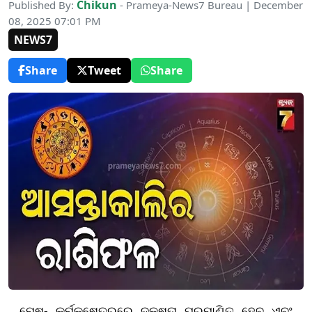
Chikun
Published By:
- Prameya-News7 Bureau | December
08, 2025 07:01 PM
NEWS7
Share
Tweet
Share
ମେଷ- କର୍ମକ୍ଷେତ୍ରରେ ଦକ୍ଷତା ପ୍ରମାଣିତ ହେବ ଏବଂ