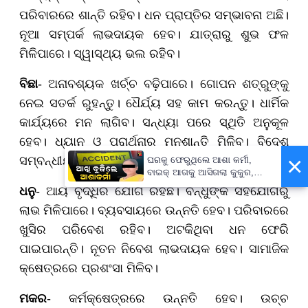
ପରିବାରରେ ଶାନ୍ତି ରହିବ। ଧନ ପ୍ରାପ୍ତିର ସମ୍ଭାବନା ଅଛି।
ନୂଆ ସମ୍ପର୍କ ଲାଭଦାୟକ ହେବ। ଯାତ୍ରାରୁ ଶୁଭ ଫଳ
ମିଳିପାରେ। ସ୍ୱାସ୍ଥ୍ୟ ଭଲ ରହିବ।
ବିଛା
- ଅନାବଶ୍ୟକ ଖର୍ଚ୍ଚ ବଢ଼ିପାରେ। ଗୋପନ ଶତ୍ରୁଙ୍କୁ
ନେଇ ସତର୍କ ରୁହନ୍ତୁ। ଧୈର୍ଯ୍ୟ ସହ କାମ କରନ୍ତୁ। ଧାର୍ମିକ
କାର୍ଯ୍ୟରେ ମନ ଲାଗିବ। ସନ୍ଧ୍ୟା ପରେ ସ୍ଥିତି ଅନୁକୂଳ
ହେବ। ଧ୍ୟାନ ଓ ପ୍ରାର୍ଥନାରୁ ମନଶାନ୍ତି ମିଳିବ। ବିଦେଶ
×
ସମ୍ବନ୍ଧୀୟ କାର୍ଯ୍ୟରେ ଲାଭ ହୋଇପାରେ।
ଘରକୁ ଫେରୁଥିଲେ ଆଶା କର୍ମୀ,
ବାଇକ୍ ଆଗକୁ ଆସିଗଲା କୁକୁର,
ତା'ପରେ...
ଧନୁ
- ଆୟ ବୃଦ୍ଧିର ଯୋଗ ରହିଛି। ବନ୍ଧୁଙ୍କ ସହଯୋଗରୁ
ଲାଭ ମିଳିପାରେ। ବ୍ୟବସାୟରେ ଉନ୍ନତି ହେବ। ପରିବାରରେ
ଖୁସିର ପରିବେଶ ରହିବ। ଅଟକିଥିବା ଧନ ଫେରି
ପାଇପାରନ୍ତି। ନୂତନ ନିବେଶ ଲାଭଦାୟକ ହେବ। ସାମାଜିକ
କ୍ଷେତ୍ରରେ ପ୍ରଶଂସା ମିଳିବ।
ମକର
- କର୍ମକ୍ଷେତ୍ରରେ ଉନ୍ନତି ହେବ। ଉଚ୍ଚ