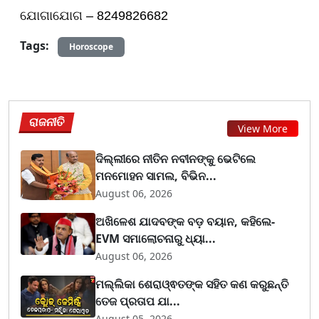
ଯୋଗାଯୋଗ – 8249826682
Tags:
Horoscope
ରାଜନୀତି
View More
ଦିଲ୍ଲୀରେ ନୀତିନ ନବୀନଙ୍କୁ ଭେଟିଲେ
ମନମୋହନ ସାମଲ, ବିଭିନ...
August 06, 2026
ଅଖିଳେଶ ଯାଦବଙ୍କ ବଡ଼ ବୟାନ, କହିଲେ-
EVM ସମାଲୋଚନାରୁ ଧ୍ୟା...
August 06, 2026
ମଲ୍ଲିକା ଶେରାଓ୍ଵତଙ୍କ ସହିତ କଣ କରୁଛନ୍ତି
ତେଜ ପ୍ରତାପ ଯା...
August 05, 2026