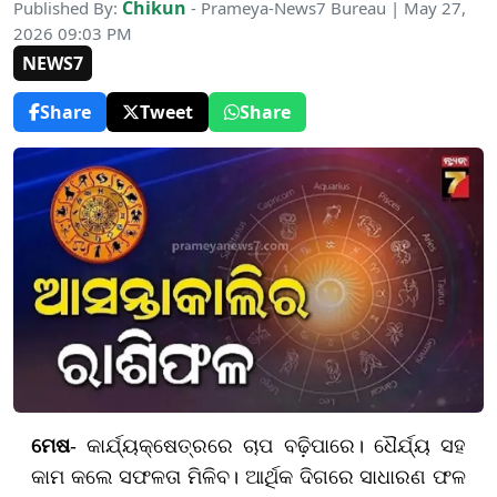
Chikun
Published By:
- Prameya-News7 Bureau | May 27,
2026 09:03 PM
NEWS7
Share
Tweet
Share
ମେଷ
- କାର୍ଯ୍ୟକ୍ଷେତ୍ରରେ ଚାପ ବଢ଼ିପାରେ। ଧୈର୍ଯ୍ୟ ସହ
କାମ କଲେ ସଫଳତା ମିଳିବ। ଆର୍ଥିକ ଦିଗରେ ସାଧାରଣ ଫଳ