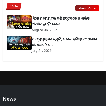
କଟକ
View More
‘ସିନେଟ ମେମ୍ବର କହି ହସ୍ତକ୍ଷେପ କରିବା
ଆଧାର ନୁହେଁ’: ରେଭ...
August 06, 2026
ପାଠ୍ୟପୁସ୍ତକ ତ୍ରୁଟି, ୪ ଜଣ ବରିଷ୍ଠ ଅଧିକାରୀ
ହାଇକୋର୍ଟଙ୍...
July 21, 2026
News