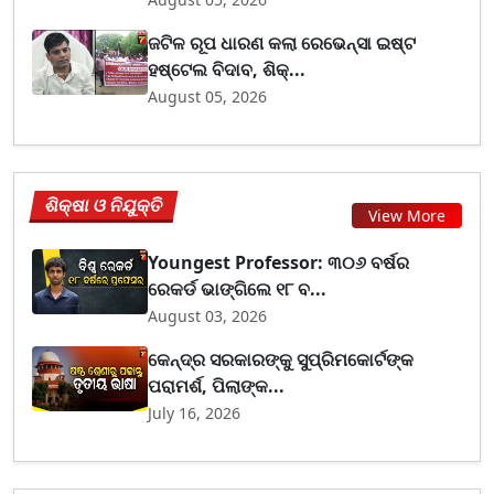
ଜଟିଳ ରୂପ ଧାରଣ କଲା ରେଭେନ୍ସା ଇଷ୍ଟ
ହଷ୍ଟେଲ ବିଦାବ, ଶିକ୍...
August 05, 2026
ଶିକ୍ଷା ଓ ନିଯୁକ୍ତି
View More
Youngest Professor: ୩୦୬ ବର୍ଷର
ରେକର୍ଡ ଭାଙ୍ଗିଲେ ୧୮ ବ...
August 03, 2026
କେନ୍ଦ୍ର ସରକାରଙ୍କୁ ସୁପ୍ରିମକୋର୍ଟଙ୍କ
ପରାମର୍ଶ, ପିଲାଙ୍କ...
July 16, 2026