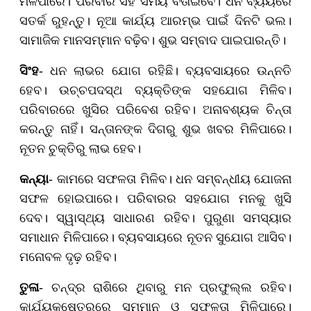
ମିଳିପାରେ। ପରିବାର ସହ ସମୟ ବିତାଇବେ। ଧନ ବ୍ୟୟରେ
ସତର୍କ ରୁହନ୍ତୁ। ନୂଆ କାର୍ଯ୍ୟ ଆରମ୍ଭ ପାଇଁ ଦିନଟି ଭଲ।
ସାମାଜିକ ମାନସମ୍ମାନ ବଢ଼ିବ। ଶୁଭ ସମ୍ବାଦ ପାଇପାରନ୍ତି।
ସିଂହ
- ଧନ ଲାଭର ଯୋଗ ରହିଛି। ବ୍ୟବସାୟରେ ଉନ୍ନତି
ହେବ। ଉଚ୍ଚପଦସ୍ଥ ବ୍ୟକ୍ତିଙ୍କ ସହଯୋଗ ମିଳିବ।
ପରିବାରରେ ଖୁସିର ପରିବେଶ ରହିବ। ଅନାବଶ୍ୟକ ଚିନ୍ତା
କରନ୍ତୁ ନାହିଁ। ସନ୍ତାନଙ୍କ ଦିଗରୁ ଶୁଭ ଖବର ମିଳିପାରେ।
ନୂତନ ଚୁକ୍ତିରୁ ଲାଭ ହେବ।
କନ୍ୟା
- କାମରେ ସଫଳତା ମିଳିବ। ଧନ ସମ୍ବନ୍ଧୀୟ ଯୋଜନା
ସଫଳ ହୋଇପାରେ। ପରିବାରର ସହଯୋଗ ମନକୁ ଖୁସି
ଦେବ। ସ୍ୱାସ୍ଥ୍ୟ ସାଧାରଣ ରହିବ। ପୁରୁଣା ସମସ୍ୟାର
ସମାଧାନ ମିଳିପାରେ। ବ୍ୟବସାୟରେ ନୂତନ ସୁଯୋଗ ଆସିବ।
ମନୋବଳ ଦୃଢ଼ ରହିବ।
ତୁଳା
- ଚନ୍ଦ୍ର ରାଶିରେ ଥିବାରୁ ମନ ପ୍ରଫୁଲ୍ଲ ରହିବ।
କାର୍ଯ୍ୟକ୍ଷେତ୍ରରେ ସମ୍ମାନ ଓ ସଫଳତା ମିଳିପାରେ।