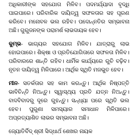
ଅଧିକାରୀଙ୍କ ସହଯୋଗ ମିଳିବ। ପଦମର୍ଯ୍ୟାଦା ବୃଦ୍ଧି
ପାଇପାରେ। ପରିବାରିକ ଦାୟିତ୍ୱ ସଫଳତାର ସହ ପୂରଣ
କରିବେ। ମନୋବଳ ଭଲ ରହିବ। ପଦୋନ୍ନତିର ସମ୍ଭାବନା
ଅଛି। ଗୁରୁଜନଙ୍କ ପରାମର୍ଶ ଲାଭଦାୟକ ହେବ।
କୁମ୍ଭ
- ଭାଗ୍ୟର ସହଯୋଗ ମିଳିବ। ଯାତ୍ରାରୁ ଲାଭ
ହୋଇପାରେ। ଶିକ୍ଷା ଓ ପ୍ରତିଯୋଗିତାରେ ସଫଳତା ମିଳିବ।
ପରିବାରରେ ଶାନ୍ତି ରହିବ। ଧାର୍ମିକ କାର୍ଯ୍ୟରେ ରୁଚି ବଢ଼ିବ।
ନୂତନ ଦାୟିତ୍ୱ ମିଳିପାରେ। ଆର୍ଥିକ ସ୍ଥିତି ମଜଭୁତ ହେବ।
ମୀନ
- ସତର୍କତାର ସହ କାମ କରନ୍ତୁ। ଆର୍ଥିକ ନିଷ୍ପତ୍ତି
ଭାବିଚିନ୍ତି ନିଅନ୍ତୁ। ସ୍ୱାସ୍ଥ୍ୟ ପ୍ରତି ଯତ୍ନ ନିଅନ୍ତୁ।
ବାଦବିବାଦରୁ ଦୂରେ ରୁହନ୍ତୁ। ସନ୍ଧ୍ୟା ପରେ ସ୍ଥିତି ଭଲ
ହେବ। ପୁରୁଣା ସମସ୍ୟାର ସମାଧାନ ମିଳିପାରେ।
ଅପ୍ରତ୍ୟାଶିତ ଲାଭର ସମ୍ଭାବନା ଅଛି।
ଜ୍ୟୋତିର୍ବିଦ୍ ଶ୍ରୀ ସିଦ୍ଧାର୍ଥ ଶେଖର ନାୟକ