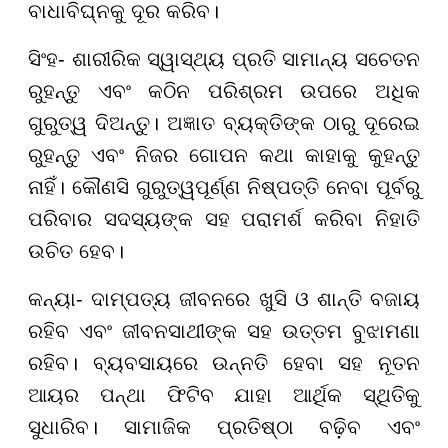
ବାଧାବିଘ୍ନକୁ ଦୂର କରିବ।
ସିଂହ- ଶାରୀରିକ ସ୍ୱାସ୍ଥ୍ୟ ପ୍ରତି ସାମାନ୍ୟ ସଚେତନ
ରୁହନ୍ତୁ ଏବଂ କଠିନ ପରିଶ୍ରମ ଉପରେ ଅଧିକ
ଗୁରୁତ୍ୱ ଦିଅନ୍ତୁ। ଅଜ୍ଞାତ ବ୍ୟକ୍ତିଙ୍କ ଠାରୁ ଦୂରେଇ
ରୁହନ୍ତୁ ଏବଂ ନିଜର ଗୋପନ କଥା କାହାକୁ କୁହନ୍ତୁ
ନାହିଁ। କୌଣସି ଗୁରୁତ୍ୱପୂର୍ଣ୍ଣ ନିଷ୍ପତ୍ତି ନେବା ପୂର୍ବରୁ
ପରିବାର ସଦସ୍ୟଙ୍କ ସହ ପରାମର୍ଶ କରିବା ନିହାତି
ଉଚିତ ହେବ।
କନ୍ୟା- ଦାମ୍ପତ୍ୟ ଜୀବନରେ ଖୁସି ଓ ଶାନ୍ତି ବଜାୟ
ରହିବ ଏବଂ ଜୀବନସାଥୀଙ୍କ ସହ ଉତ୍ତମ ବୁଝାମଣା
ରହିବ। ବ୍ୟବସାୟରେ ଉନ୍ନତି ହେବା ସହ ନୂତନ
ଆୟର ପନ୍ଥା ଫିଟିବ ଯାହା ଆର୍ଥିକ ସ୍ଥିତିକୁ
ସୁଧାରିବ। ସାମାଜିକ ପ୍ରତିଷ୍ଠା ବଢ଼ିବ ଏବଂ