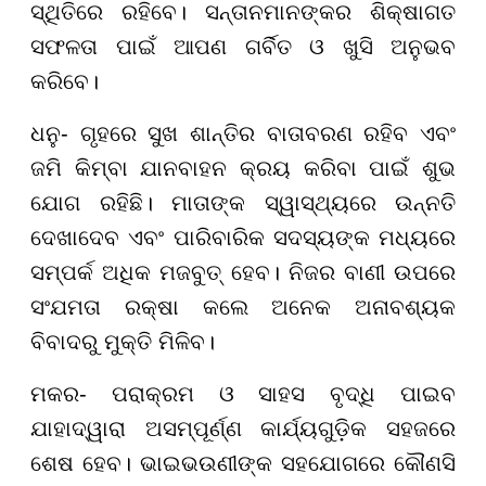
ସ୍ଥିତିରେ ରହିବେ। ସନ୍ତାନମାନଙ୍କର ଶିକ୍ଷାଗତ
ସଫଳତା ପାଇଁ ଆପଣ ଗର୍ବିତ ଓ ଖୁସି ଅନୁଭବ
କରିବେ।
ଧନୁ- ଗୃହରେ ସୁଖ ଶାନ୍ତିର ବାତାବରଣ ରହିବ ଏବଂ
ଜମି କିମ୍ବା ଯାନବାହନ କ୍ରୟ କରିବା ପାଇଁ ଶୁଭ
ଯୋଗ ରହିଛି। ମାତାଙ୍କ ସ୍ୱାସ୍ଥ୍ୟରେ ଉନ୍ନତି
ଦେଖାଦେବ ଏବଂ ପାରିବାରିକ ସଦସ୍ୟଙ୍କ ମଧ୍ୟରେ
ସମ୍ପର୍କ ଅଧିକ ମଜବୁତ୍ ହେବ। ନିଜର ବାଣୀ ଉପରେ
ସଂଯମତା ରକ୍ଷା କଲେ ଅନେକ ଅନାବଶ୍ୟକ
ବିବାଦରୁ ମୁକ୍ତି ମିଳିବ।
ମକର- ପରାକ୍ରମ ଓ ସାହସ ବୃଦ୍ଧି ପାଇବ
ଯାହାଦ୍ୱାରା ଅସମ୍ପୂର୍ଣ୍ଣ କାର୍ଯ୍ୟଗୁଡ଼ିକ ସହଜରେ
ଶେଷ ହେବ। ଭାଇଭଉଣୀଙ୍କ ସହଯୋଗରେ କୌଣସି