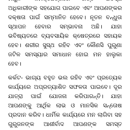
ଅଧିକାରୀଙ୍କ ସହଯୋଗ ପାଇବେ ଏବଂ ଆପଣଙ୍କର
ଦକ୍ଷତା ପାଇଁ ସମ୍ମାନିତ ହେବେ। ନୂତନ ବନ୍ଧୁତା
ସ୍ଥାପନ ହେବାର ସମ୍ଭାବନା ଅଛି। ଯାହା
ଭବିଷ୍ୟତରେ ବ୍ୟବସାୟିକ କ୍ଷେତ୍ରରେ ସହାୟକ
ହେବ। ଶରୀର ସୁସ୍ଥ ରହିବ ଏବଂ କୌଣସି ପୁରୁଣା
ଜଟିଳ ସମସ୍ୟାର ସମାଧାନ ହୋଇ ମନ ହାଲୁକା
ହେବ।
କର୍କଟ- ଭାଗ୍ୟ ବହୁତ ଭଲ ରହିବ ଏବଂ ପ୍ରତ୍ୟେକ
କାର୍ଯ୍ୟରେ ଅପ୍ରତ୍ୟାଶିତ ସଫଳତା ପାଇବେ। ଦୂର
ଯାତ୍ରା ପାଇଁ ଯୋଜନା କରିପାରନ୍ତି। ଯାହା
ଆପଣଙ୍କୁ ଆର୍ଥିକ ଲାଭ ଓ ମାନସିକ ସନ୍ତୋଷ
ପ୍ରଦାନ କରିବ। ଧାର୍ମିକ କାର୍ଯ୍ୟରେ ମନ ଲାଗିବା ସହ
ଗୁରୁଜନଙ୍କ ଆଶୀର୍ବାଦ ଆପଣଙ୍କ ସମସ୍ତ