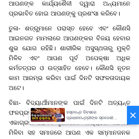
ଆପଣଙ୍କ କାର୍ଯ୍ୟଶୈଳୀ ଦ୍ୱାରା ଅନ୍ୟମାନେ
ପ୍ରଭାବିତ ହୋଇ ଆପଣଙ୍କୁ ପ୍ରଶଂସା କରିବେ।
ତୁଳା- ଶତ୍ରୁମାନେ ପରାସ୍ତ ହେବେ ଏବଂ କୌଣସି
ଆଇନଗତ ମାମଲାରେ ଆପଣଙ୍କର ବିଜୟ ହେବାର
ଶୁଭ ଯୋଗ ରହିଛି। ଶାରୀରିକ ଅସୁସ୍ଥତାରୁ ମୁକ୍ତି
ମିଳିବ ଏବଂ ଆପଣ ପୂର୍ବ ଅପେକ୍ଷା ଅଧିକ
କର୍ମତତ୍ପର ଓ ଉତ୍ସାହିତ ହେବେ। କୌଣସି ନୂତନ
କାମ ଆରମ୍ଭ କରିବା ପାଇଁ ଦିନଟି ସଫଳତାଦାୟକ
ଅଟେ।
ବିଛା- ବିଦ୍ୟାର୍ଥୀମାନଙ୍କ ପାଇଁ ଦିନଟି ଅତ୍ୟନ୍ତ
×
ଫଳପ୍ରଦ ହେବ ଏବଂ ପାଠପଢ଼ାରେ ଉତ୍ତମ
ହସ୍ତତନ୍ତ ଦିବସରେ
ପ୍ରଧାନମନ୍ତ୍ରୀଙ୍କ ସ୍ବଦେଶୀ
ଏକାଗ୍ରତା ରହିବ। ସୃଜନଶୀଳ କାର୍ଯ୍ୟରେ ସଫଳତା
ବାର୍ତ୍ତା, ଗର୍ବର ସହ ପାଳନ କରିବାକୁ
ଆହ୍ବାନ
ମିଳିବା ସହ ସମାଜରେ ଆପଣ ଏକ ସମ୍ମାନଜନକ