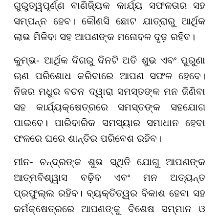
ଗୁରୁତ୍ୱପୂର୍ଣ୍ଣ ବାଣିଜ୍ୟିକ କାର୍ଯ୍ୟ ସଫଳତାର ସହ
ସମ୍ପନ୍ନ ହେବ। କୌଣସି ଛୋଟ ଯାତ୍ରାରୁ ଆର୍ଥିକ
ଲାଭ ମିଳିବା ସହ ଆପଣଙ୍କ ମନୋବଳ ଦୃଢ଼ ରହିବ।
କୁମ୍ଭ- ଆର୍ଥିକ ଦିଗରୁ ଦିନଟି ଅତି ଶୁଭ ଏବଂ ପୁରୁଣା
ଋଣ ପରିଶୋଧ କରିବାରେ ଆପଣ ସଫଳ ହେବେ।
ନିଜର ମଧୁର ବଚନ ଦ୍ୱାରା ସମସ୍ତଙ୍କ ମନ ଜିଣିବା
ସହ କାର୍ଯ୍ୟକ୍ଷେତ୍ରରେ ସମସ୍ତଙ୍କ ସହଯୋଗ
ପାଇବେ। ପାରିବାରିକ ସମସ୍ୟାର ସମାଧାନ ହେବା
ଫଳରେ ଘରେ ଶାନ୍ତିର ପରିବେଶ ରହିବ।
ମୀନ- ଚନ୍ଦ୍ରଙ୍କ ଶୁଭ ସ୍ଥିତି ଯୋଗୁ ଆପଣଙ୍କ
ଆତ୍ମବିଶ୍ୱାସ ବଢ଼ିବ ଏବଂ ମନ ଅତ୍ୟନ୍ତ
ପ୍ରଫୁଲ୍ଲ ରହିବ। ବ୍ୟକ୍ତିତ୍ୱର ବିକାଶ ହେବା ସହ
କର୍ମକ୍ଷେତ୍ରରେ ଆପଣଙ୍କୁ ବିଶେଷ ସମ୍ମାନ ଓ