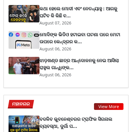
କଥା ହେଲେ ମୋଦୀ ଏବଂ ନେତନ୍ୟାହୁ : ଆଗକୁ
ଘଟିବ କି କିଛି ବ...
August 07, 2026
ମୋଦିଙ୍କ ଭିଡିଓ ହଟାଇବା ଘଟଣା ପରେ ମେଟା
ଉପରେ କେନ୍ଦ୍ରର କ...
August 06, 2026
ଝାଡ଼ଖଣ୍ଡ ଛାତ୍ର ଆନ୍ଦୋଳନକୁ ନେଇ ଆସିଲା
ରାହୁଲ ଗାନ୍ଧିଙ୍କ...
August 06, 2026
ମହାନଗର
View More
ବଦଳିବ ଭୁବନେଶ୍ବରର ଟ୍ରାଫିକ ସିଗନାଲ
ବ୍ୟବସ୍ଥା, ଦୁର୍ଗା ପ...