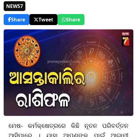
NEWS7
Share
Tweet
Share
ମେଷ- କର୍ମକ୍ଷେତ୍ରରେ କିଛି ନୂତନ ପରିବର୍ତ୍ତନ
ଆସିପାରେ । ଯାହା ଆପଣଙ୍କ ପାଇଁ ଆଗାମୀ