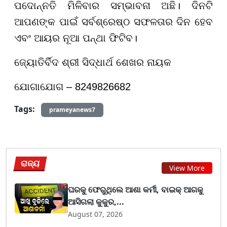
ପଦୋନ୍ନତି ମିଳିବାର ସମ୍ଭାବନା ଅଛି। ଦିନଟି
ଆପଣଙ୍କ ପାଇଁ ସର୍ବଶ୍ରେଷ୍ଠ ସଫଳତାର ଦିନ ହେବ
ଏବଂ ଆୟର ନୂଆ ପନ୍ଥା ଫିଟିବ।
ଜ୍ୟୋତିର୍ବିଦ ଶ୍ରୀ ସିଦ୍ଧାର୍ଥ ଶେଖର ନାୟକ
ଯୋଗାଯୋଗ – 8249826682
Tags:
prameyanews7
ରାଜ୍ୟ
View More
ଘରକୁ ଫେରୁଥିଲେ ଆଶା କର୍ମୀ, ବାଇକ୍ ଆଗକୁ
ଆସିଗଲା କୁକୁର,...
August 07, 2026