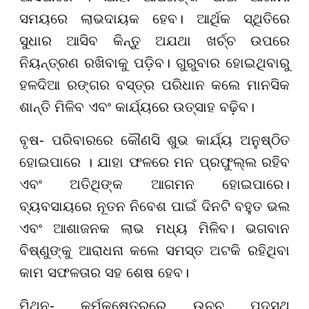
ସମୟରେ ଲାଭଦାୟକ ହେବ। ଆର୍ଥିକ ସ୍ଥିତିରେ
ସୁଧାର ଆସିବ କିନ୍ତୁ ଅଯଥା ଖର୍ଚ୍ଚ ଉପରେ
ନିୟନ୍ତ୍ରଣ ରଖିବାକୁ ପଡ଼ିବ। ଗୁରୁବାର ହୋଇଥିବାରୁ
ହଳଦିଆ ରଙ୍ଗର ବସ୍ତ୍ର ପରିଧାନ କଲେ ମାନସିକ
ଶାନ୍ତି ମିଳିବ ଏବଂ କାର୍ଯ୍ୟରେ ଉତ୍ସାହ ବଢ଼ିବ।
ବୃଷ- ପରିବାରରେ କୌଣସି ଶୁଭ କାର୍ଯ୍ୟ ଅନୁଷ୍ଠିତ
ହୋଇପାରେ । ଯାହା ଫଳରେ ମନ ପ୍ରଫୁଲ୍ଲ ରହିବ
ଏବଂ ଅତିଥିଙ୍କ ଆଗମନ ହୋଇପାରେ।
ବ୍ୟବସାୟରେ ନୂତନ ନିବେଶ ପାଇଁ ଦିନଟି ବହୁତ ଭଲ
ଏବଂ ଆଶାଜନକ ଲାଭ ମଧ୍ୟ ମିଳିବ। ଭଗବାନ
ବିଷ୍ଣୁଙ୍କୁ ଆରାଧନା କଲେ ସମସ୍ତ ଅଟକି ରହିଥିବା
କାମ ସଫଳତାର ସହ ଶେଷ ହେବ।
ମିଥୁନ- କର୍ମକ୍ଷେତ୍ରରେ ଉଚ୍ଚ ପଦସ୍ଥ