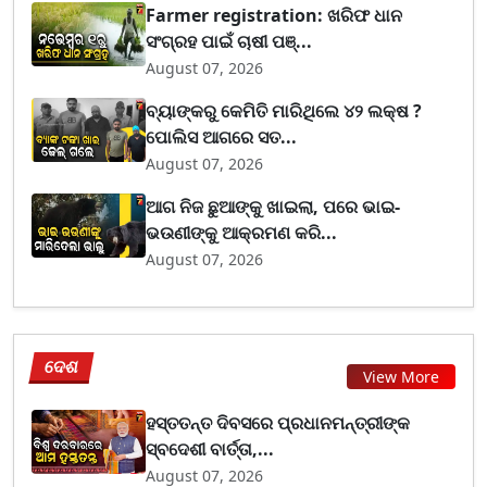
Farmer registration: ଖରିଫ ଧାନ
ସଂଗ୍ରହ ପାଇଁ ଚାଷୀ ପଞ୍...
August 07, 2026
ବ୍ୟାଙ୍କରୁ କେମିତି ମାରିଥିଲେ ୪୨ ଲକ୍ଷ ?
ପୋଲିସ ଆଗରେ ସତ...
August 07, 2026
ଆଗ ନିଜ ଛୁଆଙ୍କୁ ଖାଇଲା, ପରେ ଭାଇ-
ଭଉଣୀଙ୍କୁ ଆକ୍ରମଣ କରି...
August 07, 2026
ଦେଶ
View More
ହସ୍ତତନ୍ତ ଦିବସରେ ପ୍ରଧାନମନ୍ତ୍ରୀଙ୍କ
ସ୍ବଦେଶୀ ବାର୍ତ୍ତା,...
August 07, 2026