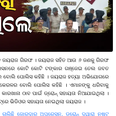
ିନ ଜୟରାଜ ଗିରଫ । ଜୟରାଜ ସହିତ ଆଉ ୬ ଜଣକୁ ଗିରଫ
ରେସନରେ କୋଟି କୋଟି ଟଙ୍କାର ଗଞ୍ଜେଇ ତେଲ ଜବତ
 ବୋଲି ପୋଲିସ କହିଛି । ଜୟରାଜ ହତ୍ୟା ଅଭିଯୋଗରେ
ରଳର ବୋଲି ପୋଲିସ କହିଛି । ଏମାନଙ୍କୁ ଧରିବାକୁ
ାରଖାନା ଠାବ ପାଇଁ ଡ୍ରୋନ୍‌ ସହାୟତା ନିଆଯାଇଥିଲା ।
୍‌ରେ ଭିଡିଓର ସହାୟତା ନେଇଥିଲା ଜୟରାଜ ।
ଚାଲିଛି ଜୋରଦାର ଅପରେସନ, ଡ୍ରୋନ୍ ଦ୍ୱାରା ନଷ୍ଟ