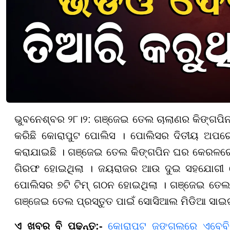
ଭୁବନେଶ୍ବର ୨୮।୨: ଗଞ୍ଜେଇ ତେଲ ଚାଲାଣର କିଙ୍ଗପ
କରିଛି କୋରାପୁଟ ପୋଲିସ । ପୋଲିସର ଦିତୀୟ ଅପ
କରାଯାଇଛି । ଗଞ୍ଜେଇ ତେଲ କିଙ୍ଗପିନ ଘର କେରଳରେ
ଗିରଫ ହୋଇଥିଲା । ଜୟରାଜର ଆଉ ଦୁଇ ସହଯୋଗୀ କେ
ପୋଲିସର ୭ଟି ଟିମ୍ ଗଠନ ହୋଇଥିଲା । ଗଞ୍ଜେଇ ତେଲ କ
ଗଞ୍ଜେଇ ତେଲ ପ୍ରସ୍ତୁତ ପାଇଁ ସୋସିଆଲ ମିଡିଆ ସାଇଟ
ଏ ଖବର ବି ପଢ଼ନ୍ତୁ:-
କୋରାପୁଟ ଜଙ୍ଗଲରେ ଏବେବି 