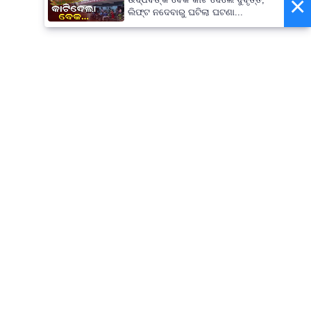
×
ଲିଫ୍ଟ ନଦେବାରୁ ଘଟିଲା ଘଟଣା...