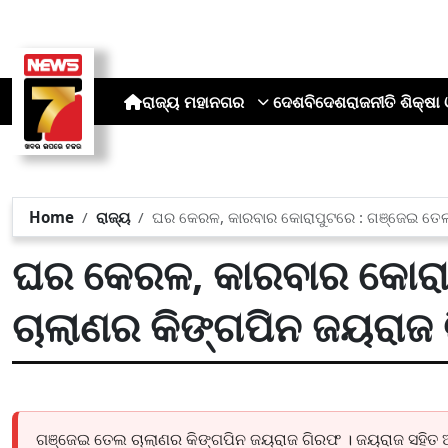
ରାଜ୍ୟ
ମହାନଗର
ଦେଶ
ବିଦେଶ
ରାଜନୀତି
ଶିକ୍ଷା 
Home
ରାଜ୍ୟ
ଘର କେରଳ, କାରବାର କୋରାପୁଟରେ : ଗଞ୍ଜେଇ ତେଲ
ଘର କେରଳ, କାରବାର କୋରା
ଚାଲାଣର କିଙ୍ଗପିନ ଜୟରାଜ
ଗଞ୍ଜେଇ ତେଲ ଚାଲାଣର କିଙ୍ଗପିନ ଜୟରାଜ ଗିରଫ । ଜୟରାଜ ସହିତ 