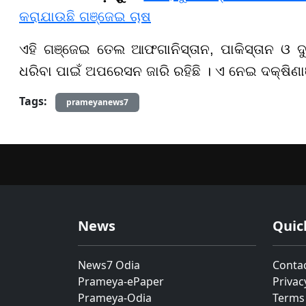
କରାଯାଉଛି ଗଞ୍ଜେଇ ଚାଷ
ଏହି ଗଞ୍ଜେଇ ତେଲ ଆଫଗାନିସ୍ତାନ, ପାକିସ୍ତାନ ଓ ଦୁ
ଧରିବା ପାଇଁ ଅପରେସନ ଜାରି ରହିଛି । ଏ ନେଇ ଦକ୍ଷିଣା
Tags:
prameyanews7
News
Quic
News7 Odia
Conta
Prameya-ePaper
Privac
Prameya-Odia
Terms