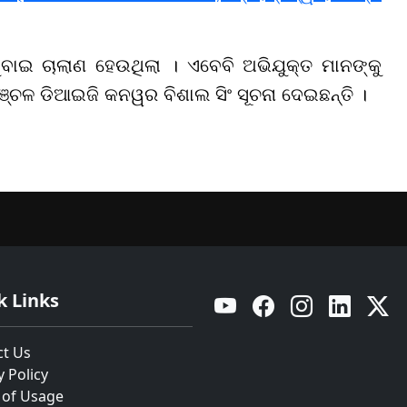
ବାଇ ଚାଲାଣ ହେଉଥିଲା । ଏବେବି ଅଭିଯୁକ୍ତ ମାନଙ୍କୁ
ଞ୍ଚଳ ଡିଆଇଜି କନୱର ବିଶାଲ ସିଂ ସୂଚନା ଦେଇଛନ୍ତି ।
k Links
YouTube
Facebook
Instagram
Linkedin
Twitt
ct Us
y Policy
 of Usage