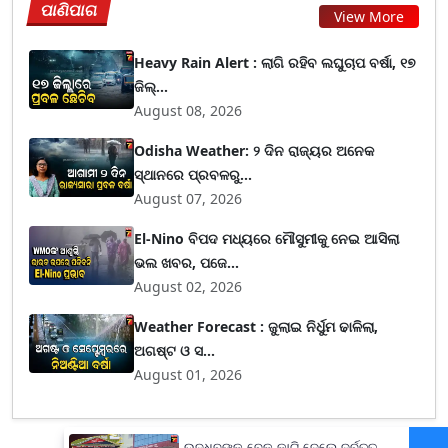
ପାଣିପାଗ
View More
Heavy Rain Alert : ଲାଗି ରହିବ ଲଘୁଚାପ ବର୍ଷା, ୧୭
ଜିଲ୍...
August 08, 2026
Odisha Weather: ୨ ଦିନ ରାଜ୍ୟର ଅନେକ
ସ୍ଥାନରେ ପ୍ରବଳରୁ...
August 07, 2026
El-Nino ବିପଦ ମଧ୍ୟରେ ମୌସୁମୀକୁ ନେଇ ଆସିଲା
ଭଲ ଖବର, ପଜେ...
August 02, 2026
Weather Forecast : ଜୁଲାଇ ନିର୍ଧୁମ ଢାଳିଲା,
ଅଗଷ୍ଟ ଓ ସ...
August 01, 2026
ଉଦ୍ଧବଙ୍କ ବେକ କାଟି ଦେଲେ ଦୁର୍ବୃତ୍ତ,