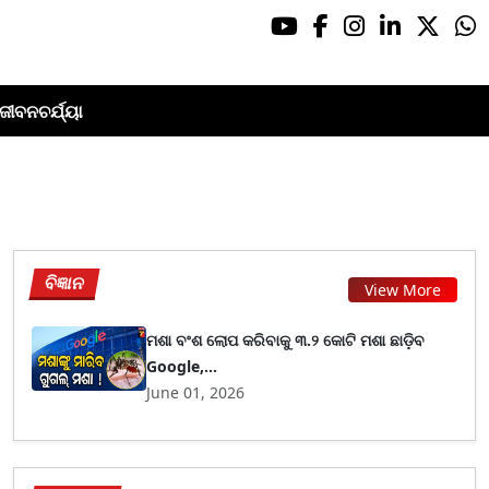
ଜୀବନଚର୍ଯ୍ୟା
ବିଜ୍ଞାନ
View More
ମଶା ବଂଶ ଲୋପ କରିବାକୁ ୩.୨ କୋଟି ମଶା ଛାଡ଼ିବ
Google,...
June 01, 2026