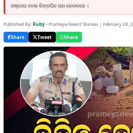
ଗଞ୍ଜେଇ ତେଲ କିଙ୍ଗପିନ ଘର କେରଳରେ ।
Ruby
Published By:
- Prameya-News7 Bureau | February 28, 
Share
Tweet
Share