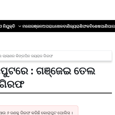
ଓ ନିଯୁକ୍ତି
ମନୋରଞ୍ଜନ
ଅପରାଧ
ଖେଳ
ବାଣିଜ୍ୟ
ରାଶିଫଳ
ବିଶେଷ
ପାଣିପାଗ
 ଚାଲାଣର କିଙ୍ଗପିନ ଜୟରାଜ ଗିରଫ
ପୁଟରେ : ଗଞ୍ଜେଇ ତେଲ
 ଗିରଫ
ଆଉ ୬ ଜଣକୁ ଗିରଫ କରିଛି କୋରାପୁଟ ପୋଲିସ ।