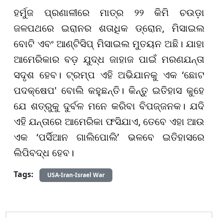
ହର୍ମୁଜ ପ୍ରଣାଳୀରେ ମାତ୍ର ୨୨ କିମି ଚଉଡ଼ା
ଜଳପଥରେ ଇରାନର ଶତାଧିକ ଡ୍ରୋନ, ମିସାଇଲ
ବୋଟି ଏବଂ ଆଣ୍ଟିସିପ୍ ମିସାଇଲ ମୁତୟନ ଅଛି। ଯାହା
ଆମେରିକାର ବଡ଼ ଯୁଦ୍ଧ ଜାହାଜ ପାଇଁ ମରଣଯନ୍ତା
ସଦୃଶ ହେବ। ଟ୍ରମ୍ପ ଏହି ଅଭିଯାନକୁ ଏକ ‘ଛୋଟ
ପଦକ୍ଷେପ' ବୋଲି କହୁଛନ୍ତି। କିନ୍ତୁ ଇତିହାସ କୁହେ
ଯେ ଶତ୍ରୁକୁ ଦୁର୍ବଳ ମନେ କରିବା ବିପଜ୍ଜନକ। ଯଦି
ଏହି ଯନ୍ତାରେ ଆମେରିକା ଫସିଯାଏ, ତେବେ ଏହା ଆଉ
ଏକ ‘ପର୍ସିଆନ ଗାଲିପୋଲି’ ଭଳବେ ଇତିହାସରେ
ଲିପିବଦ୍ଧ ହେବ।
Tags:
USA-Iran-Israel War