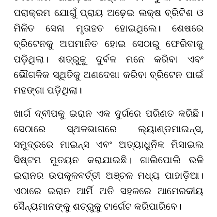
ପରାକ୍ରମ ଯୋଗୁଁ ପ୍ରାୟ ଅଢ଼େଇ ଲକ୍ଷ ବ୍ରିଟିଶ ଓ
ମିଳିତ ସେନା ମୃତାହତ ହୋଇଥିଲେ। ଶେଷରେ
ବ୍ରିଟେନକୁ ଅପମାନିତ ହୋଇ ସେଠାରୁ ଫେରିବାକୁ
ପଡ଼ିଥିଲା। ଶତ୍ରୁକୁ ଦୁର୍ବଳ ମନେ କରିବା ଏବଂ
ଭୌଗଳିକ ସ୍ଥିତିକୁ ଅଣଦେଖା କରିବା ବ୍ରିଟେନ ପାଇଁ
ମହଙ୍ଗା ପଡ଼ିଥିଲା।
ଖାର୍ଗ ଦ୍ବୀପକୁ ଇରାନ ଏକ ଦୁର୍ଗରେ ପରିଣତ କରିଛି।
ସେଠାରେ ସ୍ଥଳଭାଗରେ ଲ୍ୟାଣ୍ଡମାଇନ୍ସ,
ସମୁଦ୍ରରେ ମାଇନ୍ସ ଏବଂ ଅତ୍ୟାଧୁନିକ ମିସାଇଲ
ସିଷ୍ଟମ ମୁତୟନ କରାଯାଇଛି। ଗାଲିପୋଲି ଭଳି
ଇରାନର ଉପକୂଳବର୍ତ୍ତୀ ଅଞ୍ଚଳ ମଧ୍ୟ ପାହାଡ଼ିଆ।
ଏଠାରେ ଇରାନ ଆର୍ମି ଅତି ସହଜରେ ଆମେରକୀୟ
ସୈନ୍ୟମାନଙ୍କୁ ଶତ୍ରୁକୁ ଟାର୍ଗେଟ କରିପାରିବେ।