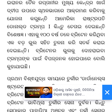
ଇରାନର ତୈଳ ରପ୍ତାନୀର ମୁଖ୍ୟ କେନ୍ଦ୍ର ଖାର୍ଗ
ଦ୍ବୀପ ଉପରେ ସ୍ଥଳଭାଗରେ ଆକ୍ରମଣ କରିବାକୁ
ଯୋଜନା କରୁଛନ୍ତି ଆମେରିକା ରାଷ୍ଟ୍ରପତି
ଡୋନାଲ୍ଡ ଟ୍ରମ୍ପ I କିନ୍ତୁ ଚେତାଇ ଦେଇଛନ୍ତି
ବିଶେଷଜ୍ଞ। ଏହାକୁ ୧୦୦ ବର୍ଷ ତଳେ ବ୍ରିଟେନ କରିଥିବା
ଏକ ବଡ଼ ଭୁଲ ସହିତ ତୁଳନା କରି ସତର୍କ କରାଇ
ଦେଇଛନ୍ତି। ବ୍ରିଟେନର ଭୁଲକୁ ଦୋହରାଇବା
ଟ୍ରମ୍ପଙ୍କ ପାଇଁ ବିପଜ୍ଜନକ ହୋଇପାରେ ବୋଲି
କୁହାଯାଇଛି।
ପ୍ରଥମ ବିଶ୍ଵଯୁଦ୍ଧ ସମୟରେ ତୁର୍କୀର ‘ଡାର୍ଡାନେଲ୍ସ
ଷ୍ଟ୍ରେଟ୍' ଦଖଲ କରିବାକୁ ଚେଷ୍ଟା କରିଥିଲା
×
ଓଡ଼ିଶାକୁ ଆସିବ ପୁଞ୍ଜି, ତିନିଦିନିଆ
ବ୍ରିଟେନ। ଏହାକୁ ଗାଲିପୋଲି ଅଭିଯାନ କୁହାଯାଏ I
ଦିଲ୍ଲୀ ଗସ୍ତରେ ଯିବେ
ମୁଖ୍ୟମନ୍ତ୍ରୀ ମୋହନ ମାଝୀ
ବ୍ରିଟେନ ଭାବିଥ୍‌ଲା ତୁର୍କୀର ସେନା ଦୁର୍ବଳ। କିନ୍ତୁ
ସେଠାକାର ପାହାଡ଼ିଆ ଅଞ୍ଚଳ ଏବଂ ତୁର୍କୀ ସେନାର