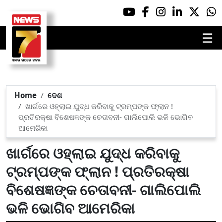
☰
Home
ଦେଶ
ଖାର୍ଗରେ ଓହ୍ଲାଇ ଯୁଦ୍ଧ କରିବାକୁ ଟ୍ରମ୍ପଙ୍କ ଫ୍ଲାନ !
ପ୍ରତିରକ୍ଷା ବିଶେଷଜ୍ଞଙ୍କ ଚେତାବନୀ- ଗାଲିପୋଲି ଭଳି ଭୋଗିବ
ଆମେରିକା
ଖାର୍ଗରେ ଓହ୍ଲାଇ ଯୁଦ୍ଧ କରିବାକୁ
ଟ୍ରମ୍ପଙ୍କ ଫ୍ଲାନ ! ପ୍ରତିରକ୍ଷା
ବିଶେଷଜ୍ଞଙ୍କ ଚେତାବନୀ- ଗାଲିପୋଲି
ଭଳି ଭୋଗିବ ଆମେରିକା