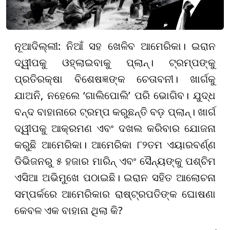
ନୂଆଦିଲ୍ଲୀ: ନିଆଁ ସହ ଖେଳିବ ଆମେରିକା। ଇରାନ
ଦ୍ୱୀପକୁ ଓହ୍ଲାଇବାକୁ ପ୍ଲାନ୍‌। ଟ୍ରମ୍ପଙ୍କୁ
ପ୍ରତିରକ୍ଷା ବିଶେଷଜ୍ଞଙ୍କ ଚେତାବନୀ। ଖାର୍ଗକୁ
ଯାଅନି, ନହେଲେ ‘ଗାଲିପୋଲି’ ପରି ଭୋଗିବ। ଯୁଦ୍ଧ
ବନ୍ଦ ବାହାନାରେ ଟ୍ରମ୍ପ କରୁଛନ୍ତି ବଡ଼ ପ୍ଲାନ୍। ଖାର୍ଗ
ଦ୍ୱୀପକୁ ଆକ୍ରମଣ ଏବଂ ଦଖଲ କରିବାର ଯୋଜନା
କରୁଛି ଆମେରିକା। ଆମେରିକା ୮୨ତମ ଏୟାରବର୍ଣ୍ଣ
ଡିଭିଜନରୁ ୫ ହଜାର ମାରିନ୍ ଏବଂ ସୈନ୍ୟଙ୍କୁ ପଶ୍ଚିମ
ଏସିଆ ଅଭିମୁଖେ ପଠାଇଛି। ଇରାନ ସହିତ ଆଲୋଚନା
ସମ୍ପର୍କରେ ଆମେରିକାର ରାଷ୍ଟ୍ରପତିଙ୍କ ଘୋଷଣା
କେବଳ ଏକ ବାହାନା ଥିଲା କି?