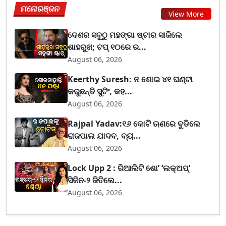
ମନୋରଞ୍ଜନ
View More
ଦେଶର ସବୁଠୁ ମହଙ୍ଗା ଷ୍ଟାର ସାଜିଲେ
ଶାହରୁଖ; ଟପ୍‌ ୧୦ରେ ର...
August 06, 2026
Keerthy Suresh: ନ ଶୋଇ ୪୧ ଘଣ୍ଟା
କରୁଛନ୍ତି ସୁଟିଂ, କହ...
August 06, 2026
Rajpal Yadav:୧୬ କୋଟି ଋଣରେ ବୁଡିଲେ
ରାଜପାଲ ଯାଦବ, ବ୍ୟ...
August 06, 2026
Lock Upp 2 : ରିଆଲିଟି ଶୋ’ ‘ଲକ୍‌ଅପ୍’
ସିଜିନ-୨ ଜିତିଲେ...
August 06, 2026