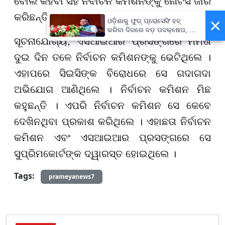
ବୋଲି କହିବା ସହ ନିର୍ବାଚନ କମିଶନଙ୍କୁ ନୋଟିସ ଜାରି
କରିଛନ୍ତି ।
×
ଓଡ଼ିଶାକୁ ଫୁଡ୍ ପ୍ରୋସେସିଂ ହବ୍
କରିବା ଦିଗରେ ବଡ଼ ପଦକ୍ଷେପ, ୪୨
ହଜାରରୁ ଅଧିକ ନିଯୁକ୍ତି ସୁଯୋଗ
ସୂଚନାଯୋଗ୍ୟ, ଏସଆଇଆର ପ୍ରସଙ୍ଗରେ ମମତା
ଦୁଇ ଦିନ ତଳେ ନିର୍ବାଚନ କମିଶନଙ୍କୁ ଭେଟିଥିଲେ ।
ଏହାପରେ ସିଇସିଙ୍କ ବିରୋଧରେ ସେ ଗଦାଗଦା
ଅଭିଯୋଗ ଆଣିଥିଲେ । ନିର୍ବାଚନ କମିଶନ ମିଛ
କହୁଛନ୍ତି । ଏପରି ନିର୍ବାଚନ କମିଶନ ସେ କେବେ
ଦେଖିନଥିବା ପ୍ରକାଶ କରିଥିଲେ । ଏହାଛତା ନିର୍ବାଚନ
କମିଶନ ଏବଂ ଏସଆଇଆର ପ୍ରସଙ୍ଗରେ ସେ
ସୁପ୍ରିମକୋର୍ଟଙ୍କ ଦ୍ୱାରସ୍ତ ହୋଇଥିଲେ ।
Tags:
prameyanews7