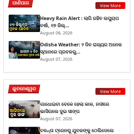
ପାଣିପାଗ
View More
Heavy Rain Alert : ଲାଗି ରହିବ ଲଘୁଚାପ
ବର୍ଷା, ୧୭ ଜିଲ୍...
August 08, 2026
Odisha Weather: ୨ ଦିନ ରାଜ୍ୟର ଅନେକ
ସ୍ଥାନରେ ପ୍ରବଳରୁ...
August 07, 2026
ଭୁବନେଶ୍ୱର
View More
ଗାଧୋଇବା ବେଳେ ହେଲା କାଳ, ନଦୀରେ
ଭାସିଗଲେ ଦୁଇ ସାଙ୍ଗ
August 07, 2026
ଚଳନ୍ତା ଟ୍ରେନରୁ ଯୁବକଙ୍କୁ ଠେଲିଦେଲେ