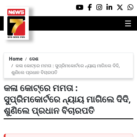
☰
Home
ଦେଶ
କଳା କୋଟ୍‌ରେ ମମତା : ସୁପ୍ରିମକୋର୍ଟରେ ନ୍ୟାୟ ମାଗିଲେ ଦିଦି,
ଶୁଣିଲେ ପ୍ରଧାନ ବିଚାରପତି
କଳା କୋଟ୍‌ରେ ମମତା :
ସୁପ୍ରିମକୋର୍ଟରେ ନ୍ୟାୟ ମାଗିଲେ ଦିଦି,
ଶୁଣିଲେ ପ୍ରଧାନ ବିଚାରପତି