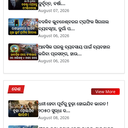
ଦୁର୍ବୃତ୍ତ, ବର୍ଷା...
August 07, 2026
ବଦଳିବ ଭୁବନେଶ୍ବରର ଟ୍ରାଫିକ ସିଗନାଲ
ବ୍ୟବସ୍ଥା, ଦୁର୍ଗା ପ...
August 06, 2026
ଆବସିକ ଘରକୁ ବ୍ୟବସାୟ ପାଇଁ ବ୍ୟବହାର
କରିବା ପ୍ରସଙ୍ଗ, ହାଉ...
August 06, 2026
ଦେଶ
View More
ଧନୀ ହେବା ପୂର୍ବରୁ ବୁଢ଼ା ହୋଇଯିବ ଭାରତ !
୨୦୫୦ ସୁଦ୍ଧା ଦ...
August 08, 2026