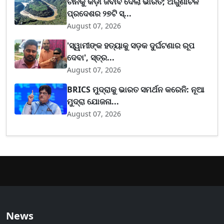
ଚୀନକୁ କଡ଼ା ଜବାବ ଦେଲା ଭାରତ; ଅରୁଣାଚଳ
ପ୍ରଦେଶର ୨୭ଟି ସ୍...
August 07, 2026
'ସ୍ୱାମୀଙ୍କ ହତ୍ୟାକୁ ସଡ଼କ ଦୁର୍ଘଟଣାର ରୂପ
ଦେବା', ସ୍ତ୍ର...
August 07, 2026
BRICS ମୁଦ୍ରାକୁ ଭାରତ ସମର୍ଥନ କରେନି: ନୂଆ
ମୁଦ୍ରା ଯୋଜନା...
August 07, 2026
News