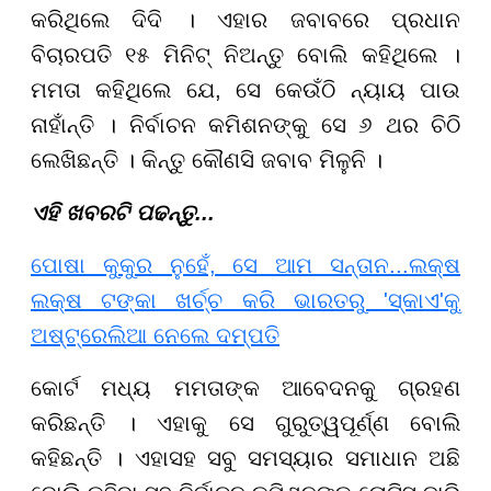
କରିଥିଲେ ଦିଦି । ଏହାର ଜବାବରେ ପ୍ରଧାନ
ବିଚାରପତି ୧୫ ମିନିଟ୍ ନିଅନ୍ତୁ ବୋଲି କହିଥିଲେ ।
ମମତା କହିଥିଲେ ଯେ, ସେ କେଉଁଠି ନ୍ୟାୟ ପାଉ
ନାହାଁନ୍ତି । ନିର୍ବାଚନ କମିଶନଙ୍କୁ ସେ ୬ ଥର ଚିଠି
ଲେଖିଛନ୍ତି । କିନ୍ତୁ କୌଣସି ଜବାବ ମିଳୁନି ।
ଏହି ଖବରଟି ପଢନ୍ତୁ...
ପୋଷା କୁକୁର ନୁହେଁ, ସେ ଆମ ସନ୍ତାନ...ଲକ୍ଷ
ଲକ୍ଷ ଟଙ୍କା ଖର୍ଚ୍ଚ କରି ଭାରତରୁ 'ସ୍କାଏ'କୁ
ଅଷ୍ଟ୍ରେଲିଆ ନେଲେ ଦମ୍ପତି
କୋର୍ଟ ମଧ୍ୟ ମମତାଙ୍କ ଆବେଦନକୁ ଗ୍ରହଣ
କରିଛନ୍ତି । ଏହାକୁ ସେ ଗୁରୁତ୍ୱପୂର୍ଣ୍ଣ ବୋଲି
କହିଛନ୍ତି । ଏହାସହ ସବୁ ସମସ୍ୟାର ସମାଧାନ ଅଛି