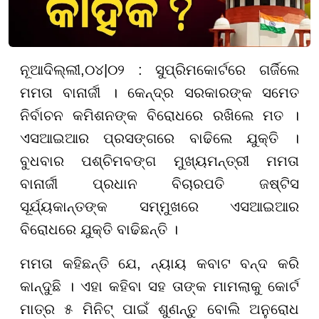
ନୂଆଦିଲ୍ଲୀ
,
୦
୪|
୦୨ :
ସୁପ୍ରିମକୋର୍ଟରେ ଗର୍ଜିଲେ
ମମତା ବାନାର୍ଜୀ । କେନ୍ଦ୍ର ସରକାରଙ୍କ ସମେତ
ନିର୍ବାଚନ କମିଶନଙ୍କ ବିରୋଧରେ ରଖିଲେ ମତ ।
ଏସଆଇଆର ପ୍ରସଙ୍ଗରେ ବାଢିଲେ ଯୁକ୍ତି ।
ବୁଧବାର ପଶ୍ଚିମବଙ୍ଗ ମୁଖ୍ୟମନ୍ତ୍ରୀ ମମତା
ବାନାର୍ଜୀ ପ୍ରଧାନ ବିଚାରପତି ଜଷ୍ଟିସ
ସୂର୍ଯ୍ୟକାନ୍ତଙ୍କ ସମ୍ମୁଖରେ ଏସଆଇଆର
ବିରୋଧରେ ଯୁକ୍ତି ବାଢିଛନ୍ତି ।
ମମତା କହିଛନ୍ତି ଯେ, ନ୍ୟାୟ କବାଟ ବନ୍ଦ କରି
କାନ୍ଦୁଛି । ଏହା କହିବା ସହ ତାଙ୍କ ମାମଲାକୁ କୋର୍ଟ
ମାତ୍ର ୫ ମିନିଟ୍ ପାଇଁ ଶୁଣନ୍ତୁ ବୋଲି ଅନୁରୋଧ