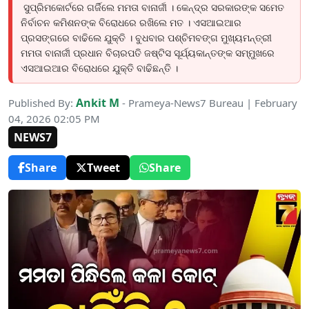
ସୁପ୍ରିମକୋର୍ଟରେ ଗର୍ଜିଲେ ମମତା ବାନାର୍ଜୀ । କେନ୍ଦ୍ର ସରକାରଙ୍କ ସମେତ
ନିର୍ବାଚନ କମିଶନଙ୍କ ବିରୋଧରେ ରଖିଲେ ମତ । ଏସଆଇଆର
ପ୍ରସଙ୍ଗରେ ବାଢିଲେ ଯୁକ୍ତି । ବୁଧବାର ପଶ୍ଚିମବଙ୍ଗ ମୁଖ୍ୟମନ୍ତ୍ରୀ
ମମତା ବାନାର୍ଜୀ ପ୍ରଧାନ ବିଚାରପତି ଜଷ୍ଟିସ ସୂର୍ଯ୍ୟକାନ୍ତଙ୍କ ସମ୍ମୁଖରେ
ଏସଆଇଆର ବିରୋଧରେ ଯୁକ୍ତି ବାଢିଛନ୍ତି ।
Ankit M
Published By:
- Prameya-News7 Bureau | February
04, 2026 02:05 PM
NEWS7
Share
Tweet
Share