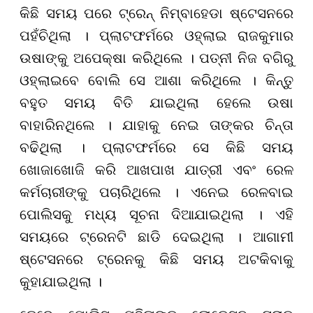
କିଛି ସମୟ ପରେ ଟ୍ରେନ୍ ନିମ୍ବାହେଡା ଷ୍ଟେସନରେ
ପହଁଚିଥିଲା । ପ୍ଲାଟଫର୍ମରେ ଓହ୍ଲାଇ ରାଜକୁମାର
ଉଷାଙ୍କୁ ଅପେକ୍ଷା କରିଥିଲେ । ପତ୍ନୀ ନିଜ ବଗିରୁ
ଓହ୍ଲାଇବେ ବୋଲି ସେ ଆଶା କରିଥିଲେ । କିନ୍ତୁ
ବହୁତ ସମୟ ବିତି ଯାଇଥିଲା ହେଲେ ଉଷା
ବାହାରିନଥିଲେ । ଯାହାକୁ ନେଇ ତାଙ୍କର ଚିନ୍ତା
ବଢିଥିଲା । ପ୍ଲାଟଫର୍ମରେ ସେ କିଛି ସମୟ
ଖୋଜାଖୋଜି କରି ଆଖପାଖ ଯାତ୍ରୀ ଏବଂ ରେଳ
କର୍ମଚାରୀଙ୍କୁ ପଚାରିଥିଲେ । ଏନେଇ ରେଳବାଇ
ପୋଲିସକୁ ମଧ୍ୟ ସୂଚନା ଦିଆଯାଇଥିଲା । ଏହି
ସମୟରେ ଟ୍ରେନଟି ଛାଡି ଦେଇଥିଲା । ଆଗାମୀ
ଷ୍ଟେସନରେ ଟ୍ରେନକୁ କିଛି ସମୟ ଅଟକିବାକୁ
କୁହାଯାଇଥିଲା ।