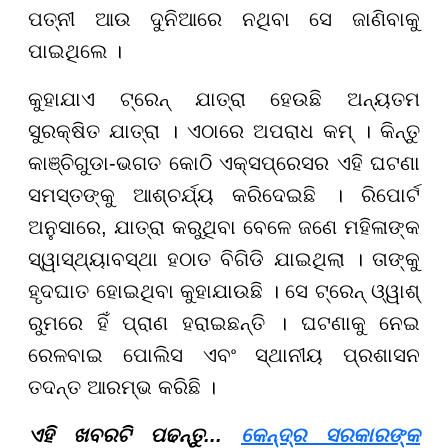
ପତ୍ନୀ ଆଉ ଦୁନିଆରେ ନଥିବା ସେ ଜାଣିବାକୁ
ପାଇଥିଲେ ।
କୁହାଯାଏ ଟ୍ରେନ୍ ଯାତ୍ରା ହେଉଛି ଅନ୍ୟତମ
ସୁରକ୍ଷିତ ଯାତ୍ରା । ଏଠାରେ ଅପରାଧ କମ୍ । କିନ୍ତୁ
କାଞ୍ଚିଗୁଡା-ଭଗତ କୋଠି ଏକ୍ସପ୍ରେସର ଏହି ଘଟଣା
ସମସ୍ତଙ୍କୁ ଆଶ୍ଚର୍ଯ୍ୟ କରିଦେଇଛି । ରିପୋର୍ଟ
ଅନୁସାରେ, ଯାତ୍ରା କରୁଥିବା ବେଳେ ଜଣେ ମହିଳାଙ୍କ
ସ୍ୱାସ୍ଥ୍ୟାବସ୍ଥା ହଠାତ ବିଗିଡି ଯାଇଥିଲା । ତାଙ୍କୁ
ହୃଦଘାତ ହୋଇଥିବା କୁହାଯାଉଛି । ସେ ଟ୍ରେନ୍ ଓ୍ୱାଶ୍
ରୁମରେ ହିଁ ପ୍ରାଣ ହରାଇଛନ୍ତି । ଘଟଣାକୁ ନେଇ
ରେଳବାଇ ପୋଲିସ ଏବଂ ସ୍ଥାନୀୟ ପ୍ରଶାସନ
ତଦନ୍ତ ଆରମ୍ଭ କରିଛି ।
​​​​​​​ଏହି ଖବରଟି ପଢନ୍ତୁ...
କେନ୍ଦ୍ର ସରକାରଙ୍କ