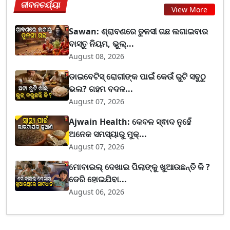
ଜୀବନଚର୍ଯ୍ୟା
View More
Sawan: ଶ୍ରାବଣରେ ତୁଳସୀ ଗଛ ଲଗାଇବାର
ବାସ୍ତୁ ନିୟମ, ଭୁଲ୍...
August 08, 2026
ଡାଇବେଟିସ୍ ରୋଗୀଙ୍କ ପାଇଁ କେଉଁ ରୁଟି ସବୁଠୁ
ଭଲ? ଗହମ ବଦଳ...
August 07, 2026
Ajwain Health: କେବଳ ସ୍ଵାଦ ନୁହେଁ
ଅନେକ ସମସ୍ୟାରୁ ମୁକ୍...
August 07, 2026
ମୋବାଇଲ୍ ଦେଖାଇ ପିଲାଙ୍କୁ ଖୁଆଉଛନ୍ତି କି ?
ଡେରି ହୋଇଯିବା...
August 06, 2026