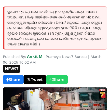
କୁହାଯାଏ ଟ୍ରେନ୍ ଯାତ୍ରା ହେଉଛି ଅନ୍ୟତମ ସୁରକ୍ଷିତ ଯାତ୍ରା । ଏଠାରେ
ଅପରାଧ କମ୍ । କିନ୍ତୁ କାଞ୍ଚିଗୁଡା-ଭଗତ କୋଠି ଏକ୍ସପ୍ରେସର ଏହି ଘଟଣା
ସମସ୍ତଙ୍କୁ ଆଶ୍ଚର୍ଯ୍ୟ କରିଦେଇଛି । ରିପୋର୍ଟ ଅନୁସାରେ, ଯାତ୍ରା କରୁଥିବା
ବେଳେ ଜଣେ ମହିଳାଙ୍କ ସ୍ୱାସ୍ଥ୍ୟାବସ୍ଥା ହଠାତ ବିଗିଡି ଯାଇଥିଲା । ତାଙ୍କୁ
ହୃଦଘାତ ହୋଇଥିବା କୁହାଯାଉଛି । ସେ ଟ୍ରେନ୍ ଓ୍ୱାଶ୍ ରୁମରେ ହିଁ ପ୍ରାଣ
ହରାଇଛନ୍ତି । ଘଟଣାକୁ ନେଇ ରେଳବାଇ ପୋଲିସ ଏବଂ ସ୍ଥାନୀୟ ପ୍ରଶାସନ
ତଦନ୍ତ ଆରମ୍ଭ କରିଛି ।
Ankit M
Published By:
- Prameya-News7 Bureau | March
06, 2026 10:02 AM
NEWS7
Share
Tweet
Share