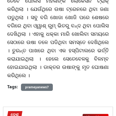
ତେବେ ପୋଲିସ ମହିଳାଙ୍କ ଲୋକେସନ ଟ୍ରାକ୍
କରିଥିଲା । ଯେଉଁଥିରେ ଉଷା ଟ୍ରେନରେ ଥିବା ଜଣା
ପଡୁଥିଲା । ସବୁ ବଗି ଖୋଜା ଖୋଜି ପରେ ଶେଷରେ
ବଗିରେ ଥିବା ଓ୍ୱାଶ୍ ରୁମ୍ ଭିତରୁ ବନ୍ଦ ଥିବା ପୋଲିସ
ଦେଖିଥିଲା । ଏହାକୁ ଧକ୍କା ମାରି ଖୋଲିବା ସମୟରେ
ସେଠାରେ ଉଷା ତଳେ ପଡିଥିବା ସମସ୍ତେ ଦେଖିଥିଲେ
। ତୁରନ୍ତ ପାଖରେ ଥିବା ଏକ ହସ୍ପିଟାଲରେ ଭର୍ତ୍ତି
କରାଯାଇଥିଲା । ହେଲେ ସେତେବେଳକୁ ବିଳମ୍ବ
ହୋଇଯାଇଥିଲା । ଡାକ୍ତର ଉଷାଙ୍କୁ ମୃତ ଘୋଷଣା
କରିଥିଲେ ।
Tags:
prameyanews7
ଦେଶ