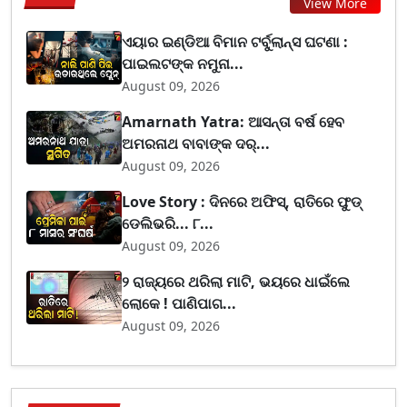
View More
ଏୟାର ଇଣ୍ଡିଆ ବିମାନ ଟର୍ବୁଲାନ୍ସ ଘଟଣା :
ପାଇଲଟଙ୍କ ନମୁନା...
August 09, 2026
Amarnath Yatra: ଆସନ୍ତା ବର୍ଷ ହେବ
ଅମରନାଥ ବାବାଙ୍କ ଦର୍...
August 09, 2026
Love Story : ଦିନରେ ଅଫିସ୍, ରାତିରେ ଫୁଡ୍
ଡେଲିଭରି... ୮...
August 09, 2026
୨ ରାଜ୍ୟରେ ଥରିଲା ମାଟି, ଭୟରେ ଧାଇଁଲେ
ଲୋକେ ! ପାଣିପାଗ...
August 09, 2026