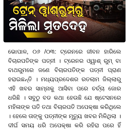
ଭୋପାଳ, ୦୬ /୦୩: ଟ୍ରେନରେ ଜୀବନ ହାରିଲେ
ବିଚାରପତିଙ୍କ ପତ୍ନୀ । ଟ୍ରେନର ଓ୍ୱାଶ୍ ରୁମ୍ ବା
ବାଥରୁମରେ ଜଣେ ବିଚାରପତିଙ୍କ ପତ୍ନୀ ପ୍ରାଣ
ହରାଇଛନ୍ତି । ମଧ୍ୟପ୍ରଦେଶର ରତଲାମ ଜିଲ୍ଲାରୁ
ଏହି ଖବର ସାମ୍ନାକୁ ଆସିବା ପରେ ଚର୍ଚ୍ଚା ଜୋର
ଧରିଛି । ସବୁଠୁ ବଡ କଥା ହେଉଛି ଯେ ଷ୍ଟେସନରେ
ମହିଳାଙ୍କ ପତି ତଥା ବିଚାରପତି ଅପେକ୍ଷା କରିଥିଲେ
। ହେଲେ ତାଙ୍କୁ ପତ୍ନୀଙ୍କ ମୃତ୍ୟୁ ଖବର ମିଳିଥିଲା ।
ଦୀର୍ଘ ସମୟ ଧରି ଅପେକ୍ଷା କରି ରହିରା ପରେ ହିଁ