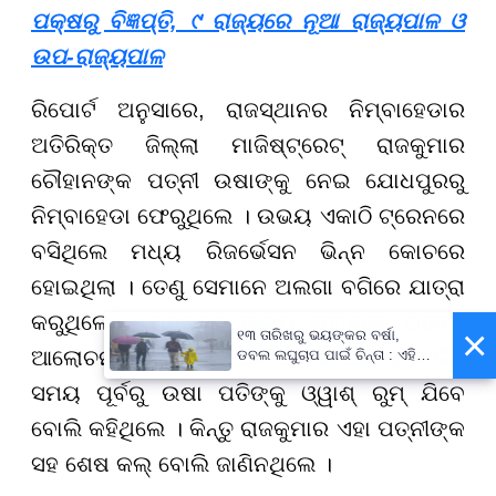
ପକ୍ଷରୁ ବିଜ୍ଞପ୍ତି, ୯ ରାଜ୍ୟରେ ନୂଆ ରାଜ୍ୟପାଳ ଓ
ଉପ-ରାଜ୍ୟପାଳ
ରିପୋର୍ଟ ଅନୁସାରେ, ରାଜସ୍ଥାନର ନିମ୍ବାହେଡାର
ଅତିରିକ୍ତ ଜିଲ୍ଲା ମାଜିଷ୍ଟ୍ରେଟ୍ ରାଜକୁମାର
ଚୌହାନଙ୍କ ପତ୍ନୀ ଉଷାଙ୍କୁ ନେଇ ଯୋଧପୁରରୁ
ନିମ୍ବାହେଡା ଫେରୁଥିଲେ । ଉଭୟ ଏକାଠି ଟ୍ରେନରେ
ବସିଥିଲେ ମଧ୍ୟ ରିଜର୍ଭେସନ ଭିନ୍ନ କୋଚରେ
ହୋଇଥିଲା । ତେଣୁ ସେମାନେ ଅଲଗା ବଗିରେ ଯାତ୍ରା
କରୁଥିଲେ । ରାସ୍ତାରେ ଉଭୟ ଫୋନରେ ଅନେକ
×
୧୩ ତାରିଖରୁ ଭୟଙ୍କର ବର୍ଷା,
ଆଲୋଚନା କରୁଥିଲେ । ଷ୍ଟେସନରେ ପହଁଚିବାର କିଛି
ଡବଲ ଲଘୁଚାପ ପାଇଁ ଚିନ୍ତା : ଏହି
ସବୁ ଜିଲ୍ଲାବାସୀ ରୁହନ୍ତୁ ସାବଧାନ !
ସମୟ ପୂର୍ବରୁ ଉଷା ପତିଙ୍କୁ ଓ୍ୱାଶ୍ ରୁମ୍ ଯିବେ
ବୋଲି କହିଥିଲେ । କିନ୍ତୁ ରାଜକୁମାର ଏହା ପତ୍ନୀଙ୍କ
ସହ ଶେଷ କଲ୍ ବୋଲି ଜାଣିନଥିଲେ ।