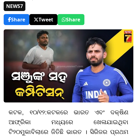
NEWS7
Share
Tweet
Share
କଟକ, ୧୦/୧୨:
କଟକରେ ଭାରତ ଏବଂ ଦକ୍ଷିଣ
ଆଫ୍ରିକା ମଧ୍ୟରେ ଖେଳାଯାଇଥିବା
ଟି
୨୦
ମୁକାବିଲାରେ ଜିତିଛି ଭାରତ । ସିରିଜର ପ୍ରଥମ