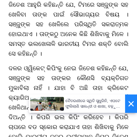
ଜିତେଶ ଆହୁରି କହିଛନ୍ତି ଯେ, ଟି
ମ
ରେ ସଞ୍ଜୁଙ୍କ ସହ
ଖେଳିବା ତାଙ୍କ ପାଇଁ ସୌଭାଗ୍ୟର ବିଷୟ ।
ସଞ୍ଜୁଙ୍କ ସହ ଖେଳିଲେ ପରିସ୍ଥିତି ସକରାତ୍ମକ
ହୋଇଥାଏ । ତାଙ୍କଠୁ ଅନେକ କିଛି ଶିଖିବାକୁ ମିଳେ ।
ସମସ୍ତ ଭ
ଲ
ଖେଳାଳି ଭାରତୀୟ ଟିମର ଶକ୍ତି ବୋଲି
ସେ କହିଛନ୍ତି ।
ଦଳର ଓ୍ୱିକେଟ୍ କିପିଂକୁ ନେଇ ଜିତେଶ କହିଛନ୍ତି ଯେ,
ସଞ୍ଜୁଙ୍କ ସହ ତାଙ୍କର କୌଣସି ବ୍ୟକ୍ତିଗତ
ମୁକାବିଲା ନାହିଁ । ଯାହା ବି ଅଛି ତାହା କ୍ରିକେଟ
କ୍ୟାରିଅରରେ ରହିଛି । ସେମାନେ ଦେଶ ପାଇଁ
×
ବୈତରଣୀରେ ସ୍ଥିତି ସୁଧୁରିନି, ଏପଟେ
ଖେଳିଥାନ୍ତି । ସଞ୍ଜୁ ତାଙ୍କୁ ଅନେକ କିଛି ଉପଦେଶ
ଫୁଲିଲାଣି ସାଳନ୍ଦୀ ଓ ଶାଖା, ବଢ଼ୁଛି
ବନ୍ୟା ଭୟ
ଦିଅନ୍ତି । କିପରି ଭଲ କିପିଂ କରିହେବ । କିପରି
ଚାପରେ ବଡ ସ୍କୋର କରାଯାଏ ତାହା ଶିଖିବାକୁ ମିଳେ
ବୋଲି ଭାରତୀୟ ଦଳର ଉଦୀୟମାନ କିପର୍ ଜିତେଶ