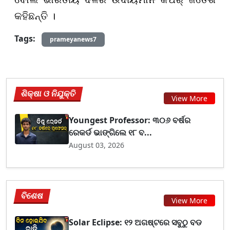
କହିଛନ୍ତି ।
Tags:
prameyanews7
ଶିକ୍ଷା ଓ ନିଯୁକ୍ତି
View More
Youngest Professor: ୩୦୬ ବର୍ଷର
ରେକର୍ଡ ଭାଙ୍ଗିଲେ ୧୮ ବ...
August 03, 2026
ବିଶେଷ
View More
Solar Eclipse: ୧୨ ଅଗଷ୍ଟରେ ସବୁଠୁ ବଡ