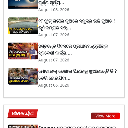
ପୂର୍ଣ୍ଣ ସୂର୍ଯ୍ୟ...
August 08, 2026
୧୮ ଫୁଟ୍ ଗଭୀର କୂଅରେ ସମୁଦ୍ର ଭଳି ଜୁଆର !
ଭୂମିକମ୍ପର ସଙ୍...
August 07, 2026
ହସ୍ତତନ୍ତ ଦିବସରେ ପ୍ରଧାନମନ୍ତ୍ରୀଙ୍କ
ସ୍ବଦେଶୀ ବାର୍ତ୍ତା,...
August 07, 2026
ମୋବାଇଲ୍ ଦେଖାଇ ପିଲାଙ୍କୁ ଖୁଆଉଛନ୍ତି କି ?
ଡେରି ହୋଇଯିବା...
August 06, 2026
ଜୀବନଚର୍ଯ୍ୟା
View More
Sawan: ଶ୍ରାବଣରେ ତୁଳସୀ ଗଛ ଲଗାଇବାର