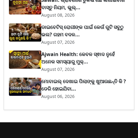
ବାସ୍ତୁ ନିୟମ, ଭୁଲ୍...
August 08, 2026
ଡାଇବେଟିସ୍ ରୋଗୀଙ୍କ ପାଇଁ କେଉଁ ରୁଟି ସବୁଠୁ
ଭଲ? ଗହମ ବଦଳ...
August 07, 2026
Ajwain Health: କେବଳ ସ୍ଵାଦ ନୁହେଁ
ଅନେକ ସମସ୍ୟାରୁ ମୁକ୍...
August 07, 2026
ମୋବାଇଲ୍ ଦେଖାଇ ପିଲାଙ୍କୁ ଖୁଆଉଛନ୍ତି କି ?
ଡେରି ହୋଇଯିବା...
August 06, 2026