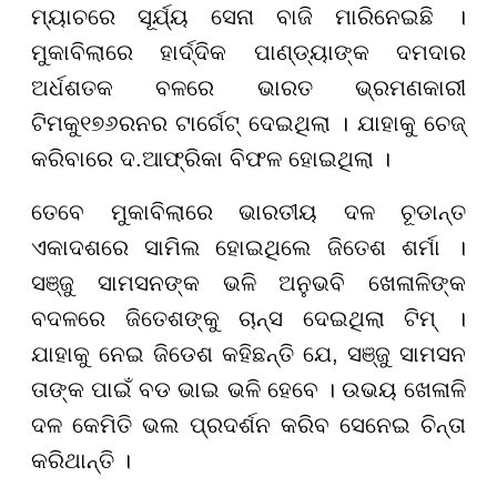
ମ୍ୟାଚରେ ସୂର୍ଯ୍ୟ ସେନା ବାଜି ମାରିନେଇଛି ।
ମୁକାବିଲାରେ ହାର୍ଦ୍ଦିକ ପାଣ୍ଡ୍ୟାଙ୍କ ଦମଦାର
ଅର୍ଧଶତକ ବଳରେ ଭାରତ ଭ୍ରମଣକାରୀ
ଟିମକୁ
୧୭୬
ରନର ଟାର୍ଗେଟ୍ ଦେଇଥିଲା । ଯାହାକୁ ଚେଜ୍
କରିବାରେ ଦ.ଆଫ୍ରିକା ବିଫଳ ହୋଇଥିଲା ।
ତେବେ ମୁକାବିଲାରେ ଭାରତୀୟ ଦଳ ଚୂଡାନ୍ତ
ଏକାଦଶରେ ସାମିଲ ହୋଇଥିଲେ ଜିତେଶ ଶର୍ମା ।
ସଞ୍ଜୁ ସାମସନଙ୍କ ଭଳି ଅନୁଭବି ଖେଳାଳିଙ୍କ
ବଦଳରେ ଜିତେଶଙ୍କୁ ଚାନ୍ସ ଦେଇଥିଲା ଟିମ୍ ।
ଯାହାକୁ ନେଇ ଜିଡେଶ କହିଛନ୍ତି ଯେ, ସଞ୍ଜୁ ସାମସନ
ତାଙ୍କ ପାଇଁ ବଡ ଭାଇ ଭଳି ହେବେ । ଉଭୟ ଖେଳାଳି
ଦଳ କେମିତି ଭଲ ପ୍ରଦର୍ଶନ କରିବ ସେନେଇ ଚିନ୍ତା
କରିଥାନ୍ତି ।