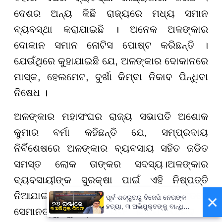
ଦେଶର ଅନ୍ୟ କିଛି ରାଜ୍ୟରେ ମଧ୍ୟ ସମାନ
ବ୍ୟବସ୍ଥା କରାଯାଇଛି । ଅନେକ ଅଳଙ୍କାର
ଦୋକାନ ସମାନ ନୋଟିସ ପୋଷ୍ଟ କରିଛନ୍ତି ।
ଯେଉଁଥିରେ କୁହାଯାଇଛି ଯେ, ଅଳଙ୍କାର ଦୋକାନରେ
ମାସ୍କ, ହେଲମେଟ, ବୁର୍ଖା କିମ୍ବା ନିକାବ ପିନ୍ଧିବା
ନିଷେଧ ।
ଅଳଙ୍କାର ମହାସଂଘର ରାଜ୍ୟ ସଭାପତି ଅଶୋକ
କୁମାର ବର୍ମା କହିଛନ୍ତି ଯେ, ସମ୍ପ୍ରଦାୟ
ନିର୍ବିଶେଷରେ ଅଳଙ୍କାର ବ୍ୟବସାୟ ସହିତ ଜଡିତ
ସମସ୍ତ ଲୋକ ତାଙ୍କର ସଦସ୍ୟ।ଅଳଙ୍କାର
ବ୍ୟବସାୟୀଙ୍କ ସୁରକ୍ଷା ପାଇଁ ଏହି ନିଷ୍ପତ୍ତି
ନିଆଯାଇଛି। ଯଦି କେହି ଅପରାଧ କରନ୍ତି, ତେବେ
×
ପୂର୍ବ ଶତ୍ରୁତାରୁ ବିଜେପି ନେତାଙ୍କ
ହତ୍ୟା, ୩ ଅଭିଯୁକ୍ତଙ୍କୁ ବାନ୍ଧିଲା
ସେମାନଙ୍କୁ ତୁରନ୍ତ ଗିରଫ କରାଯାଇପାରିବ ।
ପୋଲିସ