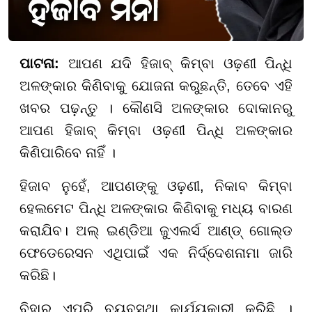
ପାଟନା:
ଆପଣ ଯଦି ହିଜାବ୍ କିମ୍ବା ଓଢ଼ଣୀ ପିନ୍ଧି
ଅଳଙ୍କାର କିଣିବାକୁ ଯୋଜନା କରୁଛନ୍ତି, ତେବେ ଏହି
ଖବର ପଢ଼ନ୍ତୁ । କୌଣସି ଅଳଙ୍କାର ଦୋକାନରୁ
ଆପଣ ହିଜାବ୍ କିମ୍ବା ଓଢ଼ଣୀ ପିନ୍ଧି ଅଳଙ୍କାର
କିଣିପାରିବେ ନାହିଁ ।
ହିଜାବ ନୁହେଁ, ଆପଣଙ୍କୁ ଓଢ଼ଣୀ, ନିକାବ କିମ୍ବା
ହେଲମେଟ ପିନ୍ଧି ଅଳଙ୍କାର କିଣିବାକୁ ମଧ୍ୟ ବାରଣ
କରାଯିବ। ଅଲ୍ ଇଣ୍ଡିଆ ଜୁଏଲର୍ସ ଆଣ୍ଡ୍ ଗୋଲ୍ଡ
ଫେଡେରେସନ ଏଥିପାଇଁ ଏକ ନିର୍ଦ୍ଦେଶନାମା ଜାରି
କରିଛି।
ବିହାର ଏପରି ବ୍ୟବସ୍ଥା କାର୍ଯ୍ୟକାରୀ କରିଛି ।