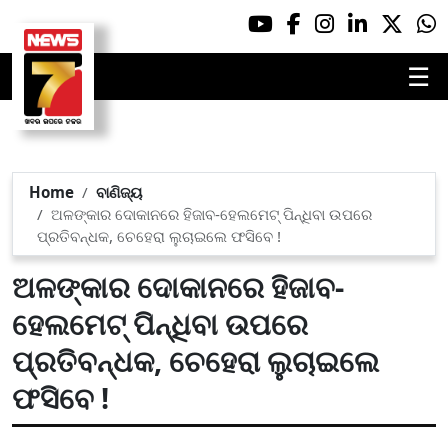
☰
Home
ବାଣିଜ୍ୟ
ଅଳଙ୍କାର ଦୋକାନରେ ହିଜାବ-ହେଲମେଟ୍ ପିନ୍ଧିବା ଉପରେ
ପ୍ରତିବନ୍ଧକ, ଚେହେରା ଲୁଚାଇଲେ ଫସିବେ !
ଅଳଙ୍କାର ଦୋକାନରେ ହିଜାବ-
ହେଲମେଟ୍ ପିନ୍ଧିବା ଉପରେ
ପ୍ରତିବନ୍ଧକ, ଚେହେରା ଲୁଚାଇଲେ
ଫସିବେ !