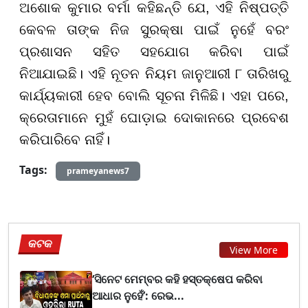
ଅଶୋକ କୁମାର ବର୍ମା କହିଛନ୍ତି ଯେ, ଏହି ନିଷ୍ପତ୍ତି
କେବଳ ତାଙ୍କ ନିଜ ସୁରକ୍ଷା ପାଇଁ ନୁହେଁ ବରଂ
ପ୍ରଶାସନ ସହିତ ସହଯୋଗ କରିବା ପାଇଁ
ନିଆଯାଇଛି। ଏହି ନୂତନ ନିୟମ ଜାନୁଆରୀ ୮ ତାରିଖରୁ
କାର୍ଯ୍ୟକାରୀ ହେବ ବୋଲି ସୂଚନା ମିଳିଛି। ଏହା ପରେ,
କ୍ରେତାମାନେ ମୁହଁ ଘୋଡ଼ାଇ ଦୋକାନରେ ପ୍ରବେଶ
କରିପାରିବେ ନାହିଁ।
Tags:
prameyanews7
କଟକ
View More
‘ସିନେଟ ମେମ୍ବର କହି ହସ୍ତକ୍ଷେପ କରିବା
ଆଧାର ନୁହେଁ’: ରେଭ...