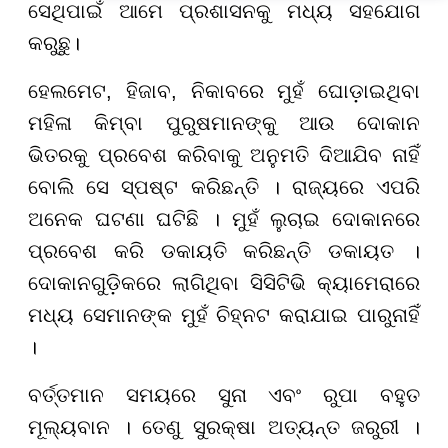
ସେଥିପାଇଁ ଆମେ ପ୍ରଶାସନକୁ ମଧ୍ୟ ସହଯୋଗ
କରୁଛୁ।
ହେଲମେଟ, ହିଜାବ, ନିକାବରେ ମୁହଁ ଘୋଡ଼ାଇଥିବା
ମହିଳା କିମ୍ବା ପୁରୁଷମାନଙ୍କୁ ଆଉ ଦୋକାନ
ଭିତରକୁ ପ୍ରବେଶ କରିବାକୁ ଅନୁମତି ଦିଆଯିବ ନାହିଁ
ବୋଲି ସେ ସ୍ପଷ୍ଟ କରିଛନ୍ତି । ରାଜ୍ୟରେ ଏପରି
ଅନେକ ଘଟଣା ଘଟିଛି । ମୁହଁ ଲୁଚାଇ ଦୋକାନରେ
ପ୍ରବେଶ କରି ଡକାୟତି କରିଛନ୍ତି ଡକାୟତ ।
ଦୋକାନଗୁଡ଼ିକରେ ଲାଗିଥିବା ସିସିଟିଭି କ୍ୟାମେରାରେ
ମଧ୍ୟ ସେମାନଙ୍କ ମୁହଁ ଚିହ୍ନଟ କରାଯାଇ ପାରୁନାହିଁ
।
ବର୍ତ୍ତମାନ ସମୟରେ ସୁନା ଏବଂ ରୁପା ବହୁତ
ମୂଲ୍ୟବାନ । ତେଣୁ ସୁରକ୍ଷା ଅତ୍ୟନ୍ତ ଜରୁରୀ ।