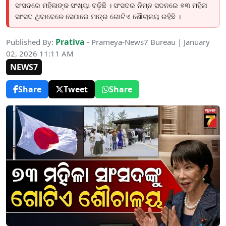
ସଂସଦରେ ମହିଳାଙ୍କ ସଂଖ୍ୟା ବଢ଼ିଛି । ସଂସଦର ନିମ୍ନ ସଦନରେ ୭୩ ମହିଳା
ସାଂସଦ ଥିବାବେଳେ ସେଠାରେ ମାତ୍ର ଗୋଟିଏ ଶୌଚାଳୟ ରହିଛି ।
Prativa
Published By:
- Prameya-News7 Bureau | January
02, 2026 11:11 AM
NEWS7
Share
Tweet
Share