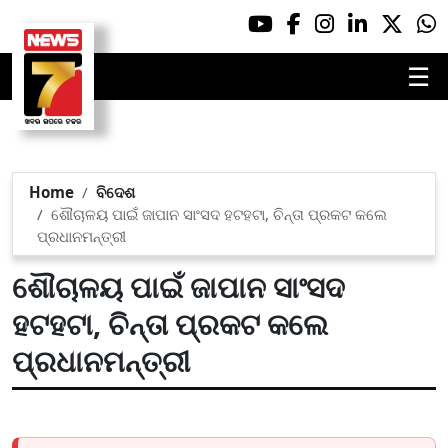
☰
Home
ବିଦେଶ
ଶୌଚାଳୟ ପାଇଁ ଜାପାନ ସାଂସଦ ହଟହଟା, ଚିନ୍ତା ପ୍ରକଟ କଲେ
ପ୍ରଧାନମନ୍ତ୍ରୀ
ଶୌଚାଳୟ ପାଇଁ ଜାପାନ ସାଂସଦ
ହଟହଟା, ଚିନ୍ତା ପ୍ରକଟ କଲେ
ପ୍ରଧାନମନ୍ତ୍ରୀ