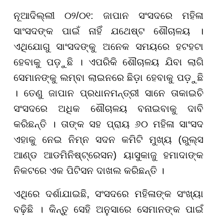
ନୂଆଦିଲ୍ଲୀ ୦୨/୦୧: ଜାପାନ ସଂସଦରେ ମହିଳା
ସାଂସଦଙ୍କ ପାଇଁ ନାହିଁ ଯଥେଷ୍ଟ ଶୌଚାଳୟ ।
ଏଥିଯୋଗୁ ସାଂସଦଙ୍କୁ ଅନେକ ସମୟରେ ହଟହଟା
ହେବାକୁ ପଡ଼ୁଛି । ଏପରିକି ଶୌଚାଳୟ ଯିବା ଲାଗି
ସେମାନଙ୍କୁ ଲମ୍ବା ଲାଇନରେ ଛିଡ଼ା ହେବାକୁ ପଡ଼ୁଛି
। ତେଣୁ ଜାପାନ ପ୍ରଧାନମନ୍ତ୍ରୀ ସାନେ ତାକାଇଚି
ସଂସଦରେ ଅଧିକ ଶୌଚାଳୟ ବନାଇବାକୁ ଦାବି
କରିଛନ୍ତି । ତାଙ୍କ ସହ ପ୍ରାୟ ୬୦ ମହିଳା ସାଂସଦ
ଏହାକୁ ନେଇ ନିମ୍ନ ସଦନ କମିଟି ମୁଖ୍ୟ (ରୁଲ୍ସ
ଆଣ୍ଡ ଆଡମିନିଷ୍ଟ୍ରେସନ) ୟାସୁକାଜୁ ହମାଦାଙ୍କ
ନିକଟରେ ଏକ ପିଟିସନ ଦାଖଲ କରିଛନ୍ତି ।
ଏଥିରେ ଦର୍ଶାଯାଇଛି, ସଂସଦରେ ମହିଳାଙ୍କ ସଂଖ୍ୟା
ବଢ଼ିଛି । କିନ୍ତୁ ସେହି ଅନୁସାରେ ସେମାନଙ୍କ ପାଇଁ