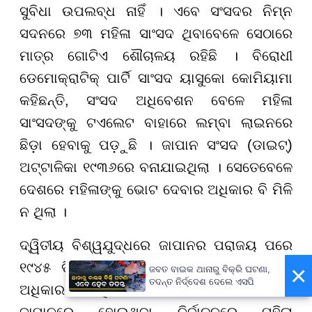
ସୁବିଧା ଉପଲବ୍ଧ ନାହିଁ । ଏବେ ସଂସଦର ନିମ୍ନ
ସଦନରେ ୭୩ ମହିଳା ସାଂସଦ ଥିବାବେଳେ ସେଠାରେ
ମାତ୍ର ଗୋଟିଏ ଶୌଚାଳୟ ରହିଛି । ବିରୋଧୀ
ଡେମୋକ୍ରାଟିକ୍ ପାର୍ଟି ସାଂସଦ ୟାସୁକୋ କୋମିୟାମା
କହିଛନ୍ତି, ସଂସଦ ଅଧିବେଶନ ବେଳେ ମହିଳା
ସାଂସଦଙ୍କୁ ଟଏଲେଟ ବାହାରେ ଲମ୍ବା ଲାଇନରେ
ଛିଡ଼ା ହେବାକୁ ପଡ଼ୁଛି । ଜାପାନ ସଂସଦ (ଡାଇଟ୍)
ଅଟ୍ଟାଳିକା ୧୯୩୬ରେ ବନାଯାଇଥିଲା । ସେତେବେଳେ
ଦେଶରେ ମହିଳାଙ୍କୁ ଭୋଟ ଦେବାର ଅଧିକାର ବି ମିଳି
ନ ଥିଲା ।
ଦ୍ୱିତୀୟ ବିଶ୍ୱଯୁଦ୍ଧରେ ଜାପାନର ପରାଜୟ ପରେ
୧୯୪୫ ଡିସେମ୍ବରରେ ମହିଳାଙ୍କୁ ଭୋଟ ଦେବାର
×
ଜବତ ବାଇକ ଥାନାରୁ ବିକ୍ରି ଘଟଣା,
ତଦନ୍ତ ନିର୍ଦ୍ଦେଶ ଦେଲେ ଏସପି
ଅଧିକାର ମିଳିଥିଲା । ବର୍ଷକ ପରେ ୧୯୪୬ରେ
ଜାପାନରେ ହୋଇଥିବା ନିର୍ବାଚନରେ ମହିଳା