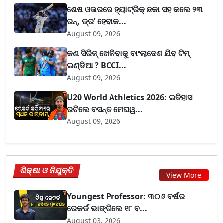
ଶେଷ ଓଭରରେ ହ୍ୟାଟ୍ରିକ୍ ଛକା ସହ କଲେ ୨୩
ରନ୍, ଡ୍ର’ ହେବାକ...
August 09, 2026
କଣ ସିରିଜ୍ ଖେଳିବାକୁ ବାଂଲାଦେଶ ଯିବ ଟିମ୍
ଇଣ୍ଡିଆ ? BCCI...
August 09, 2026
U20 World Athletics 2026: ଇତିହାସ
ରଚିଲେ ବସନ୍ତ ମେଘୱ...
August 09, 2026
ଶିକ୍ଷା ଓ ନିଯୁକ୍ତି
View More
Youngest Professor: ୩୦୬ ବର୍ଷର
ରେକର୍ଡ ଭାଙ୍ଗିଲେ ୧୮ ବ...
August 03, 2026