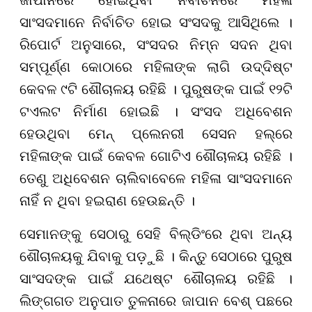
ସାଂସଦମାନେ ନିର୍ବାଚିତ ହୋଇ ସଂସଦକୁ ଆସିଥିଲେ ।
ରିପୋର୍ଟ ଅନୁସାରେ, ସଂସଦର ନିମ୍ନ ସଦନ ଥିବା
ସମ୍ପୂର୍ଣ୍ଣ କୋଠାରେ ମହିଳାଙ୍କ ଲାଗି ଉଦ୍ଦିଷ୍ଟ
କେବଳ ୯ଟି ଶୌଚାଳୟ ରହିଛି । ପୁରୁଷଙ୍କ ପାଇଁ ୧୨ଟି
ଟଏଲଟ ନିର୍ମାଣ ହୋଇଛି । ସଂସଦ ଅଧିବେଶନ
ହେଉଥିବା ମେନ୍ ପ୍ଲେନରୀ ସେସନ ହଲ୍ରେ
ମହିଳାଙ୍କ ପାଇଁ କେବଳ ଗୋଟିଏ ଶୌଚାଳୟ ରହିଛି ।
ତେଣୁ ଅଧିବେଶନ ଚାଲିବାବେଳେ ମହିଳା ସାଂସଦମାନେ
ନାହିଁ ନ ଥିବା ହଇରାଣ ହେଉଛନ୍ତି ।
ସେମାନଙ୍କୁ ସେଠାରୁ ସେହି ବିଲ୍ଡିଂରେ ଥିବା ଅନ୍ୟ
ଶୌଚାଳୟକୁ ଯିବାକୁ ପଡ଼ୁଛି । କିନ୍ତୁ ସେଠାରେ ପୁରୁଷ
ସାଂସଦଙ୍କ ପାଇଁ ଯଥେଷ୍ଟ ଶୌଚାଳୟ ରହିଛି ।
ଲିଙ୍ଗଗତ ଅନୁପାତ ତୁଳନାରେ ଜାପାନ ବେଶ୍ ପଛରେ