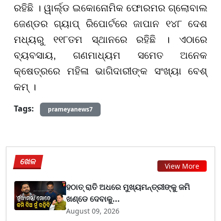
ରହିଛି । ୱାର୍ଲ୍ଡ ଇକୋନୋମିକ ଫୋରମର ଗ୍ଲୋବାଲ
ଜେଣ୍ଡର ଗ୍ୟାପ୍ ରିପୋର୍ଟରେ ଜାପାନ ୧୪୮ ଦେଶ
ମଧ୍ୟରୁ ୧୧୮ତମ ସ୍ଥାନରେ ରହିଛି । ଏଠାରେ
ବ୍ୟବସାୟ, ଗଣମାଧ୍ୟମ ସମେତ ଅନେକ
କ୍ଷେତ୍ରରେ ମହିଳା ଭାଗିଦାରୀଙ୍କ ସଂଖ୍ୟା ବେଶ୍
କମ୍ ।
Tags:
prameyanews7
ଖେଳ
View More
ହଠାତ୍ ରାତି ଅଧରେ ମୁଖ୍ୟମନ୍ତ୍ରୀଙ୍କୁ ଜମି
ଖଣ୍ଡେ ଦେବାକୁ...
August 09, 2026