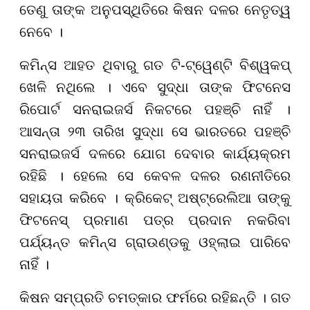
ତେଣୁ ତାଙ୍କ ଅନୁପସ୍ଥିତିରେ କିଷନ ଦଳର ନେତୃତ୍ୱ
ନେବେ ।
କମିନ୍ସ ଆହତ ଥିବାରୁ ଗତ ଟି-ଟ୍ୱେଣ୍ଟି ବିଶ୍ୱକପ୍
ଖେଳି ନଥିଲେ । ଏବେ ସୁଦ୍ଧା ତାଙ୍କ ଫିଟନେସ
ରିପୋର୍ଟ ସନରାଇଜର୍ସ ନିକଟରେ ପହଞ୍ଚି ନାହିଁ ।
ଆସନ୍ତା ୨୩ ତାରିଖ ସୁଦ୍ଧା ସେ ଭାରତରେ ପହଞ୍ଚି
ସନରାଇଜର୍ସ ଦଳରେ ଯୋଗ ଦେବାର କାର୍ଯ୍ୟକ୍ରମ
ରହିଛି । ହେଲେ ସେ କେବଳ ଦଳର ରଣନୀତିରେ
ସହାୟତା କରିବେ । କ୍ରିକେଟ୍ ଅଷ୍ଟ୍ରେଲିଆ ତାଙ୍କୁ
ଫିଟନେସ୍ ପ୍ରମାଣ ପତ୍ର ପ୍ରଦାନ ନକରିବା
ପର୍ଯ୍ୟନ୍ତ କମିନ୍ସ ଗ୍ରାଉଣ୍ଡକୁ ଓହ୍ଲାଇ ପାରିବେ
ନାହିଁ ।
କିଷନ ସମ୍ପ୍ରତି ଚମତ୍କାର ଫର୍ମରେ ରହିଛନ୍ତି । ଗତ