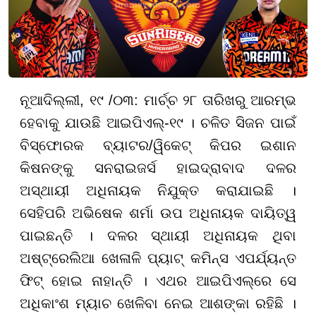
ନୂଆଦିଲ୍ଲୀ
, ୧୯ /୦୩:
ମାର୍ଚ୍ଚ ୨୮ ତାରିଖରୁ ଆରମ୍ଭ
ହେବାକୁ ଯାଉଛି ଆଇପିଏଲ୍-୧୯ । ଚଳିତ ସିଜନ ପାଇଁ
ବିସ୍ଫୋରକ ବ୍ୟାଟର/ୱିକେଟ୍ କିପର ଇଶାନ
କିଷନଙ୍କୁ ସନରାଇଜର୍ସ ହାଇଦ୍ରାବାଦ ଦଳର
ଅସ୍ଥାୟୀ ଅଧିନାୟକ ନିଯୁକ୍ତ କରାଯାଇଛି ।
ସେହିପରି ଅଭିଷେକ ଶର୍ମା ଉପ ଅଧିନାୟକ ଦାୟିତ୍ୱ
ପାଇଛନ୍ତି । ଦଳର ସ୍ଥାୟୀ ଅଧିନାୟକ ଥିବା
ଅଷ୍ଟ୍ରେଲିଆ ଖେଳାଳି ପ୍ୟାଟ୍ କମିନ୍ସ ଏପର୍ଯ୍ୟନ୍ତ
ଫିଟ୍ ହୋଇ ନାହାନ୍ତି । ଏଥର ଆଇପିଏଲ୍ରେ ସେ
ଅଧିକାଂଶ ମ୍ୟାଚ ଖେଳିବା ନେଇ ଆଶଙ୍କା ରହିଛି ।