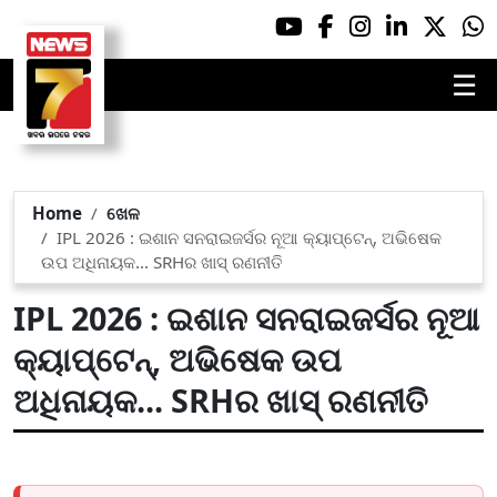
☰
Home
ଖେଳ
IPL 2026 : ଇଶାନ ସନରାଇଜର୍ସର ନୂଆ କ୍ୟାପ୍ଟେନ୍, ଅଭିଷେକ
ଉପ ଅଧିନାୟକ... SRHର ଖାସ୍ ରଣନୀତି
IPL 2026 : ଇଶାନ ସନରାଇଜର୍ସର ନୂଆ
କ୍ୟାପ୍ଟେନ୍, ଅଭିଷେକ ଉପ
ଅଧିନାୟକ... SRHର ଖାସ୍ ରଣନୀତି