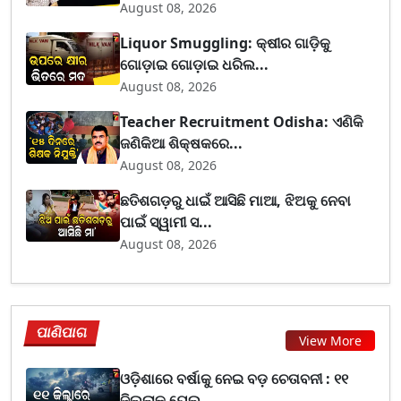
August 08, 2026
Liquor Smuggling: କ୍ଷୀର ଗାଡ଼ିକୁ
ଗୋଡ଼ାଇ ଗୋଡ଼ାଇ ଧରିଲ...
August 08, 2026
Teacher Recruitment Odisha: ଏଣିକି
ଜଣିକିଆ ଶିକ୍ଷକରେ...
August 08, 2026
ଛତିଶଗଡ଼ରୁ ଧାଇଁ ଆସିଛି ମାଆ, ଝିଅକୁ ନେବା
ପାଇଁ ସ୍ୱାମୀ ସ...
August 08, 2026
ପାଣିପାଗ
View More
ଓଡ଼ିଶାରେ ବର୍ଷାକୁ ନେଇ ବଡ଼ ଚେତାବନୀ : ୧୧
ଜିଲ୍ଲାକୁ ୟେଲ...