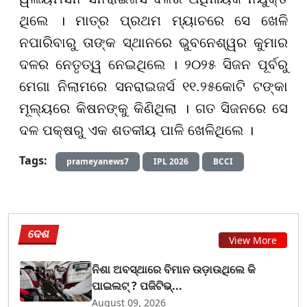
ଥିଲେ । ମାତ୍ର ପ୍ରଥମ ମ୍ୟାଚରେ ସେ ଖେଳି
ନପାରିବାରୁ ତାଙ୍କ ସ୍ଥାନରେ ଭୁବନେଶ୍ୱର କୁମାର
ଦଳର ନେତୃତ୍ୱ ନେଇଥିଲେ । ୨୦୨୫ ସିଜନ ପୂର୍ବରୁ
ମେଗା ନିଲାମରେ ସନରାଇଜର୍ସ ୧୧.୨୫କୋଟି ଟଙ୍କା
ମୂଲ୍ୟରେ କିଷନଙ୍କୁ କିଣିଥିଲା । ଗତ ସିଜନରେ ସେ
ଦଳ ପକ୍ଷରୁ ଏକ ଶତକୀୟ ପାଳି ଖେଳିଥିଲେ ।
Tags:
prameyanews7
IPL 2026
BCCI
ଦେଶ
View More
ନିଶା ଅବସ୍ଥାରେ ବିମାନ ଉଡ଼ାଉଥିଲେ କି
ପାଇଲଟ୍ ? ପଜିଟିଭ୍...
August 09, 2026