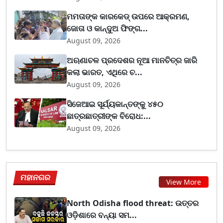
ମମତାଙ୍କ କାରକେଡ୍‌ ଉପରେ ଆକ୍ରମଣ,
ଜୋତା ଓ କାନ୍ଦୁଅ ଫିଙ୍ଗ...
August 09, 2026
ଅଋଣାଚଳ ପ୍ରଦେଶର ନୂଆ ମାନଚିତ୍ର ଜାରି
କଲା ଭାରତ, ଏଥିରେ ଚ...
August 09, 2026
ସିଜେଆଇ ସୂର୍ଯ୍ୟକାନ୍ତଙ୍କୁ ୪୫୦
ଛାତ୍ରଛାତ୍ରୀଙ୍କ ବିରୋଧ:...
August 09, 2026
ମହାନଗର
View More
North Odisha flood threat: ଉତ୍ତର
ଓଡ଼ିଶାରେ ବନ୍ୟା ସମ...