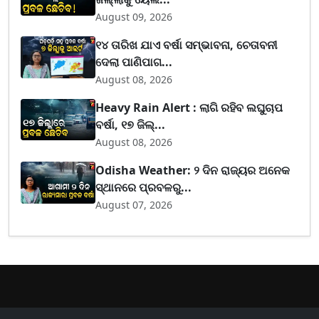
August 09, 2026
୧୪ ତାରିଖ ଯାଏ ବର୍ଷା ସମ୍ଭାବନା, ଚେତାବନୀ
ଦେଲା ପାଣିପାଗ...
August 08, 2026
Heavy Rain Alert : ଲାଗି ରହିବ ଲଘୁଚାପ
ବର୍ଷା, ୧୭ ଜିଲ୍...
August 08, 2026
Odisha Weather: ୨ ଦିନ ରାଜ୍ୟର ଅନେକ
ସ୍ଥାନରେ ପ୍ରବଳରୁ...
August 07, 2026