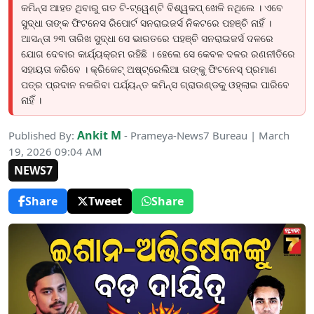
କମିନ୍ସ ଆହତ ଥିବାରୁ ଗତ ଟି-ଟ୍ୱେଣ୍ଟି ବିଶ୍ୱକପ୍ ଖେଳି ନଥିଲେ । ଏବେ
ସୁଦ୍ଧା ତାଙ୍କ ଫିଟନେସ ରିପୋର୍ଟ ସନରାଇଜର୍ସ ନିକଟରେ ପହଞ୍ଚି ନାହିଁ ।
ଆସନ୍ତା ୨୩ ତାରିଖ ସୁଦ୍ଧା ସେ ଭାରତରେ ପହଞ୍ଚି ସନରାଇଜର୍ସ ଦଳରେ
ଯୋଗ ଦେବାର କାର୍ଯ୍ୟକ୍ରମ ରହିଛି । ହେଲେ ସେ କେବଳ ଦଳର ରଣନୀତିରେ
ସହାୟତା କରିବେ । କ୍ରିକେଟ୍ ଅଷ୍ଟ୍ରେଲିଆ ତାଙ୍କୁ ଫିଟନେସ୍ ପ୍ରମାଣ
ପତ୍ର ପ୍ରଦାନ ନକରିବା ପର୍ଯ୍ୟନ୍ତ କମିନ୍ସ ଗ୍ରାଉଣ୍ଡକୁ ଓହ୍ଲାଇ ପାରିବେ
ନାହିଁ ।
Ankit M
Published By:
- Prameya-News7 Bureau | March
19, 2026 09:04 AM
NEWS7
Share
Tweet
Share