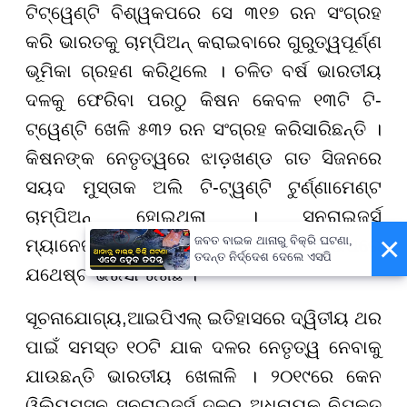
ଟିଟ୍ୱେଣ୍ଟି ବିଶ୍ୱକପରେ ସେ ୩୧୭ ରନ ସଂଗ୍ରହ
କରି ଭାରତକୁ ଚାମ୍ପିଅନ୍ କରାଇବାରେ ଗୁରୁତ୍ୱପୂର୍ଣ୍ଣ
ଭୂମିକା ଗ୍ରହଣ କରିଥିଲେ । ଚଳିତ ବର୍ଷ ଭାରତୀୟ
ଦଳକୁ ଫେରିବା ପରଠୁ କିଷନ କେବଳ ୧୩ଟି ଟି-
ଟ୍ୱେଣ୍ଟି ଖେଳି ୫୩୨ ରନ ସଂଗ୍ରହ କରିସାରିଛନ୍ତି ।
କିଷନଙ୍କ ନେତୃତ୍ୱରେ ଝାଡ଼ଖଣ୍ଡ ଗତ ସିଜନରେ
ସୟଦ ମୁସ୍ତାକ ଅଲି ଟି-ଟ୍ୱଣ୍ଟି ଟୁର୍ଣ୍ଣାମେଣ୍ଟ
ଚାମ୍ପିଅନ୍ ହୋଇଥିଲା । ସନରାଇଜର୍ସ
×
ଜବତ ବାଇକ ଥାନାରୁ ବିକ୍ରି ଘଟଣା,
ମ୍ୟାନେଜମେଣ୍ଟ କିଷନଙ୍କ ଦକ୍ଷତା ଉପରେ
ତଦନ୍ତ ନିର୍ଦ୍ଦେଶ ଦେଲେ ଏସପି
ଯଥେଷ୍ଟ ଭରସା ରଖିଛି ।
ସୂଚନାଯୋଗ୍ୟ
,
ଆଇପିଏଲ୍ ଇତିହାସରେ ଦ୍ୱିତୀୟ ଥର
ପାଇଁ ସମସ୍ତ ୧୦ଟି ଯାକ ଦଳର ନେତୃତ୍ୱ ନେବାକୁ
ଯାଉଛନ୍ତି ଭାରତୀୟ ଖେଳାଳି । ୨୦୧୯ରେ କେନ
ୱିଲିୟମସନ ସନରାଇଜର୍ସ ଦଳର ଅଧିନାୟକ ନିଯୁକ୍ତ