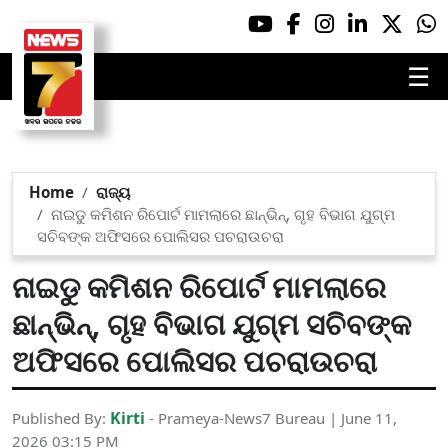
☰
Home
ରାଜ୍ୟ
ନାଇଡୁ କମିଶନ ରିପୋର୍ଟ ମାମଲାରେ ଛାନ୍‌ଭିନ୍‌, ଗୃହ ବିଭାଗ ଯୁଗ୍ମ
ସଚିବଙ୍କ ଅଫିସରେ ପୋଲିସର ପଚରାଉଚରା
ନାଇଡୁ କମିଶନ ରିପୋର୍ଟ ମାମଲାରେ
ଛାନ୍‌ଭିନ୍‌, ଗୃହ ବିଭାଗ ଯୁଗ୍ମ ସଚିବଙ୍କ
ଅଫିସରେ ପୋଲିସର ପଚରାଉଚରା
Kirti
Published By:
- Prameya-News7 Bureau | June 11,
2026 03:15 PM