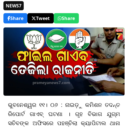
NEWS7
Share
Tweet
Share
ଭୁବନେଶ୍ୱର ୧୧। ୦୬ : ନାଇଡ଼ୁ କମିଶନ ତଦନ୍ତ
ରିପୋର୍ଟ ଗାଏବ୍ ଘଟଣା । ଗୃହ ବିଭାଗ ଯୁଗ୍ମ
ସଚିବଙ୍କ ଅଫିସରେ ପହଞ୍ଚିଲା କ୍ୟାପିଟାଲ ଥାନା