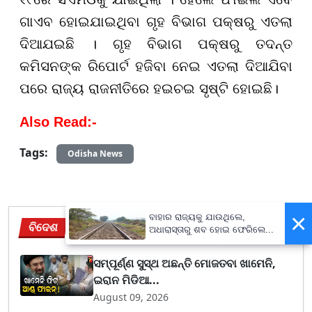
ଗାଏବ ହୋଇଯାଇଥିବା ଗୃହ ବିଭାଗ ପକ୍ଷରୁ ଏତଲା
ଦିଆଯଇଛି । ଗୃହ ବିଭାଗ ପକ୍ଷରୁ ତଦନ୍ତ
କମିସନଙ୍କ ରିପୋର୍ଟ ହଜିବା ନେଇ ଏତଲା ଦିଆଯିବା
ପରେ ରାଜ୍ୟ ରାଜନୀତିରେ ହଇଚଇ ସୃଷ୍ଟି ହୋଇଛି।
Also Read:-
Tags:
Odisha News
×
ବାହାର ରାଜ୍ୟକୁ ଯାଉଥିଲେ,
ବିଦେଶ
ଅଧାରାସ୍ତାରୁ ଶବ ହୋଇ ଫେରିଲେ...
View More
ସମ୍ପୂର୍ଣ୍ଣ ସୁସ୍ଥ ଅଛନ୍ତି ମୋଜତବା ଖାମେନି,
ଇରାନ ମିଡିଆ...
August 09, 2026