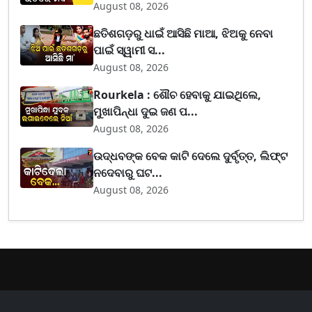
August 08, 2026
ଛତିଶଗଡ଼ରୁ ଧାଇଁ ଆସିଛି ମାଆ, ଝିଅକୁ ନେବା
ପାଇଁ ସ୍ୱାମୀ ସ...
August 08, 2026
Rourkela : ଶୌଚ ହେବାକୁ ଯାଇଥିଲେ,
ମୁଖାପିନ୍ଧା ଦୁଇ ଜଣ ପ...
August 08, 2026
ଉଦ୍ଧବଙ୍କ ବେକ କାଟି ଦେଲେ ଦୁର୍ବୃତ୍ତ, ଲିଫ୍ଟ
ନଦେବାରୁ ଘଟ...
August 08, 2026