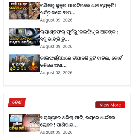
ମଣିଷରୁ କୁକୁର ପାଲଟିଗଲେ ଧନୀ ବ୍ୟକ୍ତି !
ଖର୍ଚ୍ଚ କଲେ ୨୨୦...
August 09, 2026
ଲ୍ୟାଣ୍ଡଫଲ୍ ପୂର୍ବରୁ 'ଡଲଫିନ୍'ର ଆତଙ୍କ :
ସବୁ ଭାଙ୍ଗି ଚୁ...
August 09, 2026
କାଲିଫର୍ଣ୍ଣିଆରେ ଦୀପାବଳି ଛୁଟି ବାତିଲ, କୋର୍ଟ
କହିଲେ ଅସା...
August 08, 2026
ଦେଶ
View More
୨ ରାଜ୍ୟରେ ଥରିଲା ମାଟି, ଭୟରେ ଧାଇଁଲେ
ଲୋକେ ! ପାଣିପାଗ...
August 09, 2026