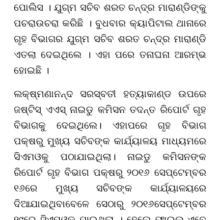
ପୋଲିସ । ଯୁଗ୍ମ ସଚିବ ଶରତ ଚନ୍ଦ୍ର ମାରାଣ୍ଡିଙ୍କୁ
ପଚରାଉଚରା କରିଛି । ବୁଧବାର କ୍ୟାପିଟାଲ ଥାନାରେ
ଗୃହ ବିଭାଗର ଯୁଗ୍ମ ସଚିବ ଶରତ ଚନ୍ଦ୍ର ମାରାଣ୍ଡି
ଏତଲା ଦେଇଥିଲେ । ଏହା ପରେ ତନାଘନା ଆରମ୍ଭ
ହୋଇଛି ।
ଲକ୍ଷ୍ମଣାନନ୍ଦ ସରସ୍ବତୀ ହତ୍ୟାକାଣ୍ଡ ଉପରେ
ଜଷ୍ଟିସ୍ ଏଏସ୍ ନାଇଡୁ କମିସନ ତଦନ୍ତ ରିପୋର୍ଟ ଗୃହ
ବିଭାଗକୁ ଦେଇଥିଲେ। ଏହାପରେ ଗୃହ ବିଭାଗ
ପକ୍ଷରୁ ମୁଖ୍ୟ ସଚିବଙ୍କ କାର୍ଯ୍ୟାଳୟ ମାଧ୍ୟମରେ
ସିଏମଓକୁ ପଠାଯାଇଥିଲା। ନାଇଡୁ କମିସନଙ୍କ
ରିପୋର୍ଟ ଗୃହ ବିଭାଗ ପକ୍ଷରୁ ୨୦୧୬ ସେପ୍ଟେମ୍ବର
୧୬ରେ ମୁଖ୍ୟ ସଚିବଙ୍କ କାର୍ଯ୍ୟାଳୟରେ
ଦିଆଯାଇଥିବାବେଳେ ସେଠାରୁ ୨୦୧୬ସେପ୍ଟେମ୍ବର
୧୯ରେ ସିଏମଓକୁ ଯାଇଥିଲା । ହେଲେ ଫାଇଲ ଏବେ