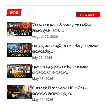
କଟକ
View More
‘ସିନେଟ ମେମ୍ବର କହି ହସ୍ତକ୍ଷେପ କରିବା
ଆଧାର ନୁହେଁ’: ରେଭ...
August 06, 2026
ପାଠ୍ୟପୁସ୍ତକ ତ୍ରୁଟି, ୪ ଜଣ ବରିଷ୍ଠ ଅଧିକାରୀ
ହାଇକୋର୍ଟଙ୍...
July 21, 2026
ପ୍ରଧାନମନ୍ତ୍ରୀଙ୍କ ଅପିଲ୍‌ର ପ୍ରଭାବ,
ସାଇକେଲ୍‌ରେ ହାଇକୋର...
May 18, 2026
Cuttack Fire : କଟକ LIC ଅଫିସରେ
ଭୟଙ୍କର ଅଗ୍ନିକାଣ୍ଡ, ପ...
May 16, 2026