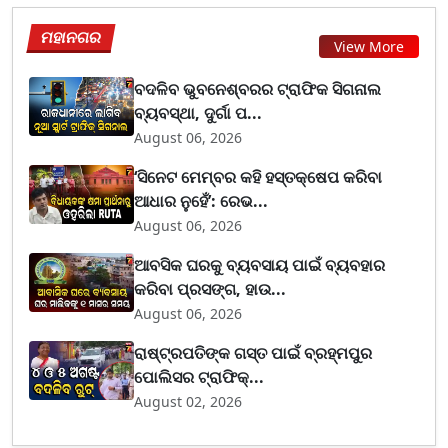
ମହାନଗର
View More
ବଦଳିବ ଭୁବନେଶ୍ବରର ଟ୍ରାଫିକ ସିଗନାଲ
ବ୍ୟବସ୍ଥା, ଦୁର୍ଗା ପ...
August 06, 2026
‘ସିନେଟ ମେମ୍ବର କହି ହସ୍ତକ୍ଷେପ କରିବା
ଆଧାର ନୁହେଁ’: ରେଭ...
August 06, 2026
ଆବସିକ ଘରକୁ ବ୍ୟବସାୟ ପାଇଁ ବ୍ୟବହାର
କରିବା ପ୍ରସଙ୍ଗ, ହାଉ...
August 06, 2026
ରାଷ୍ଟ୍ରପତିଙ୍କ ଗସ୍ତ ପାଇଁ ବ୍ରହ୍ମପୁର
ପୋଲିସର ଟ୍ରାଫିକ୍...
August 02, 2026