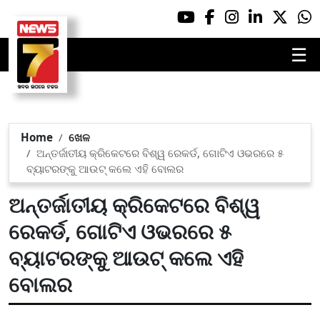
☰
Home
ଖେଳ
ଅନ୍ତର୍ଜାତୀୟ କ୍ରିକେଟରେ ବିଶ୍ୱ ରେକର୍ଡ, ଗୋଟିଏ ଓଭରରେ ୫
ବ୍ୟାଟରଙ୍କୁ ଆଉଟ୍ କଲେ ଏହି ବୋଲର
ଅନ୍ତର୍ଜାତୀୟ କ୍ରିକେଟରେ ବିଶ୍ୱ
ରେକର୍ଡ, ଗୋଟିଏ ଓଭରରେ ୫
ବ୍ୟାଟରଙ୍କୁ ଆଉଟ୍ କଲେ ଏହି
ବୋଲର