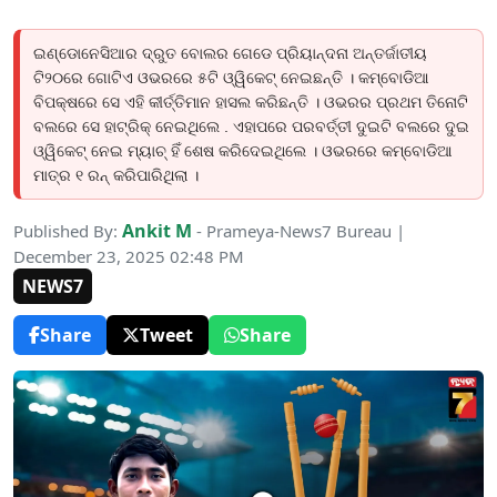
ଇଣ୍ଡୋନେସିଆର ଦ୍ରୁତ ବୋଲର ଗେଡେ ପ୍ରିୟାନ୍ଦନା ଅନ୍ତର୍ଜାତୀୟ
ଟି୨୦ରେ ଗୋଟିଏ ଓଭରରେ ୫ଟି ଓ୍ୱିକେଟ୍ ନେଇଛନ୍ତି । କମ୍ବୋଡିଆ
ବିପକ୍ଷରେ ସେ ଏହି କୀର୍ତ୍ତିମାନ ହାସଲ କରିଛନ୍ତି । ଓଭରର ପ୍ରଥମ ତିନୋଟି
ବଲରେ ସେ ହାଟ୍ରିକ୍ ନେଇଥିଲେ . ଏହାପରେ ପରବର୍ତ୍ତୀ ଦୁଇଟି ବଲରେ ଦୁଇ
ଓ୍ୱିକେଟ୍ ନେଇ ମ୍ୟାଚ୍ ହିଁ ଶେଷ କରିଦେଇଥିଲେ । ଓଭରରେ କମ୍ବୋଡିଆ
ମାତ୍ର ୧ ରନ୍ କରିପାରିଥିଲା ।
Ankit M
Published By:
- Prameya-News7 Bureau |
December 23, 2025 02:48 PM
NEWS7
Share
Tweet
Share