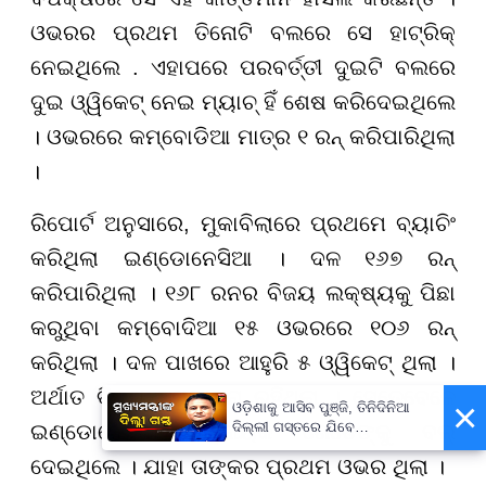
ଓଭରର ପ୍ରଥମ ତିନୋଟି ବଲରେ ସେ ହାଟ୍ରିକ୍
ନେଇଥିଲେ . ଏହାପରେ ପରବର୍ତ୍ତୀ ଦୁଇଟି ବଲରେ
ଦୁଇ ଓ୍ୱିକେଟ୍ ନେଇ ମ୍ୟାଚ୍ ହିଁ ଶେଷ କରିଦେଇଥିଲେ
। ଓଭରରେ କମ୍ବୋଡିଆ ମାତ୍ର ୧ ରନ୍ କରିପାରିଥିଲା
।
ରିପୋର୍ଟ ଅନୁସାରେ, ମୁକାବିଲାରେ ପ୍ରଥମେ ବ୍ୟାଚିଂ
କରିଥିଲା ଇଣ୍ଡୋନେସିଆ । ଦଳ ୧୬୭ ରନ୍
କରିପାରିଥିଲା । ୧୬୮ ରନର ବିଜୟ ଲକ୍ଷ୍ୟକୁ ପିଛା
କରୁଥିବା କମ୍ବୋଦିଆ ୧୫ ଓଭରରେ ୧୦୬ ରନ୍
କରିଥିଲା । ଦଳ ପାଖରେ ଆହୁରି ୫ ଓ୍ୱିକେଟ୍ ଥିଲା ।
ଅର୍ଥାତ ବିଜୟ ସମ୍ଭାବନା ରହିଥିଲା । ସେତେବେଳେ
×
ଓଡ଼ିଶାକୁ ଆସିବ ପୁଞ୍ଜି, ତିନିଦିନିଆ
ଦିଲ୍ଲୀ ଗସ୍ତରେ ଯିବେ
ଇଣ୍ଡୋନେସିଆ ଅଧିନାୟକ ଗେଡେଙ୍କୁ ବଲ୍
ମୁଖ୍ୟମନ୍ତ୍ରୀ ମୋହନ ମାଝୀ
ଦେଇଥିଲେ । ଯାହା ତାଙ୍କର ପ୍ରଥମ ଓଭର ଥିଲା ।