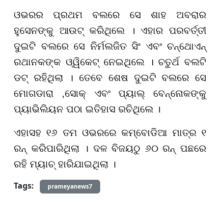
ଓଭରର ପ୍ରଥମ ବଲରେ ସେ ଶାହ ଅବରାର
ହୁସେନଙ୍କୁ ଆଉଟ୍ କରିଥିଲେ । ଏହାର ପରବର୍ତ୍ତୀ
ଦୁଇଟି ବଲରେ ସେ ନିର୍ମଲଜିତ ସିଂ ଏବଂ ଚନ୍ଥୋଏନ୍
ରଥାନକଙ୍କ ଓ୍ୱିକେଟ୍ ନେଇଥିଲେ । ଚତୁର୍ଥ ବଲଟି
ଡଟ୍ ରହିଥିଲା । ତେବେ ଶେଷ ଦୁଇଟି ବଲରେ ସେ
ମୋଗଡାରା ,ସୋକ୍ ଏବଂ ପ୍ୟାଲ୍ ବେନ୍ନୋକଙ୍କୁ
ପ୍ୟାଭିଲିୟନ ପଠା ଇତିହାସ ରଚିଥିଲେ ।
ଏହାସହ ୧୬ ତମ ଓଭରରେ କମ୍ବୋଡିଆ ମାତ୍ର ୧
ରନ୍ କରିପାରିଥିଲା । ଦଳ ବିଜୟଠୁ ୬୦ ରନ୍ ପଛରେ
ରହି ମ୍ୟାଚ୍ ହାରିଯାଇଥିଲା ।
Tags:
prameyanews7