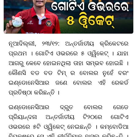
ନୂଆଦିଲ୍ଲୀ, ୨୩/୧୨: ଅନ୍ତର୍ଜାତୀୟ କ୍ରିକେଟରେ
ପ୍ରଥମ । ଗୋଟିଏ ଓଭରରେ ୫ ଓ୍ୱିକେଟ୍ । ଯାହା
ଆଗରୁ କେବେ ହୋଇନଥିଲା ତାହା ସମ୍ଭବ ହୋଇଛି ।
କୌଣସି ବଡ ବଡ ଟିମ୍ ର ବୋଲର ନୁହେଁ ବରଂ
ଇଣ୍ଡୋନେସିଆର ଜଣେ ବୋଲର ଏହି ରେକର୍ଡ
ପ୍ରତିଷ୍ଠା କରିଛନ୍ତି ।
ଇଣ୍ଡୋନେସିଆର ଦ୍ରୁତ ବୋଲର ଗେଡେ
ପ୍ରିୟାନ୍ଦନା ଅନ୍ତର୍ଜାତୀୟ ଟି୨୦ରେ ଗୋଟିଏ
ଓଭରରେ ୫ଟି ଓ୍ୱିକେଟ୍ ନେଇଛନ୍ତି । କମ୍ବୋଡିଆ
ବିପକ୍ଷରେ ସେ ଏହି କୀର୍ତ୍ତିମାନ ହାସଲ କରିଛନ୍ତି ।