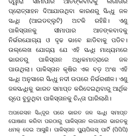
ଦ୍ୱାରା ସୀମାପାର ଆତଙ୍କବାଦକୁ ଲଗାତାର
ପ୍ରୋତ୍ସାହନ ଦିଆଯାଉଥିବା କାରଣରୁ ସିନ୍ଧୁ ଜଳ
ସନ୍ଧି (ଆଇଡବ୍ଲୁଟି) ଅଟକି ରହିଛି। ଏଣୁ
ପାକିସ୍ତାନକୁ ସୀମାପାର ଆତଙ୍କବାଦକୁ
ନିର୍ଭରଯୋଗ୍ୟ ଓ ଦୃଢ ଭାବେ ଛାଡିବାକୁ ପଡିବ।
ଉଲ୍ଲେଖ ଯୋଗ୍ୟ ଯେ ଏହି ସନ୍ଧି ମାଧ୍ୟମରେ
ଭାରତରୁ ପାକିସ୍ତାନ ଅଧିକମାତ୍ରାରେ ଜଳ
ପାଉଥିଲା। ପାକିସ୍ତାନ କୃଷିର ଏକ ବଡ଼ ଅଂଶ ଏହି
ସନ୍ଧି ଅନୁସାରେ ସିନ୍ଧୁ ନଦୀ ଉପରେ ନିର୍ଭରଶୀଳ। ଏଣୁ
ଜଳସନ୍ଧିକୁ ଭାରତ ସମାପ୍ତ କରିଦେଇଥିବାରୁ ଆର୍ଥିକ
ରୂପେ ବୁଡୁଥିବା ପାକିସ୍ତାନକୁ ଚିନ୍ତା ଘାରିଲାଣି।
ଅପରେସନ ସିନ୍ଦୂର ପରେ ଭାରତ ଜଳ ସନ୍ଧି ସମାପ୍ତ
ଘୋଷଣା କରିବା ପରଠାରୁ ପାକିସ୍ତାନ ଲଗାତାର ଭାରତକୁ
ଧମକ୍ ଦେଇ ଆସୁଛି। ପାକିସ୍ତାନ ପ୍ୟୁପିଲସ୍ ପାର୍ଟି (ପିପିପି)