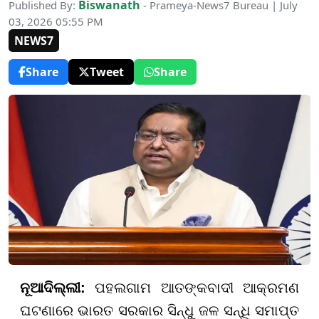
Biswanath
Published By:
- Prameya-News7 Bureau | July
03, 2026 05:55 PM
NEWS7
Share
Tweet
Share
ନୂଆଦିଲ୍ଲୀ:
ପହଲଗାମ ଆତଙ୍କବାଦୀ ଆକ୍ରମଣ
ଘଟଣାରେ ଭାରତ ସରକାର ସିନ୍ଧୁ ଜଳ ସନ୍ଧି ସମାପ୍ତ