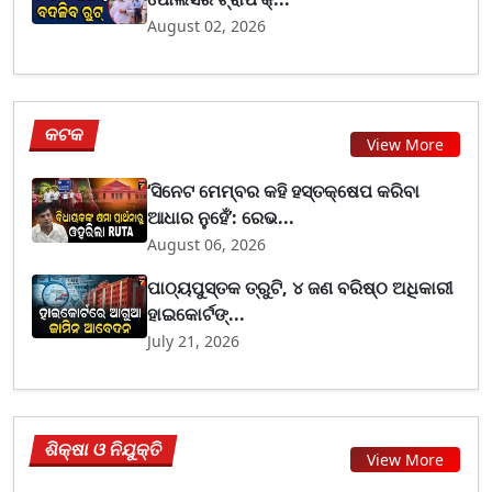
August 02, 2026
କଟକ
View More
‘ସିନେଟ ମେମ୍ବର କହି ହସ୍ତକ୍ଷେପ କରିବା
ଆଧାର ନୁହେଁ’: ରେଭ...
August 06, 2026
ପାଠ୍ୟପୁସ୍ତକ ତ୍ରୁଟି, ୪ ଜଣ ବରିଷ୍ଠ ଅଧିକାରୀ
ହାଇକୋର୍ଟଙ୍...
July 21, 2026
ଶିକ୍ଷା ଓ ନିଯୁକ୍ତି
View More