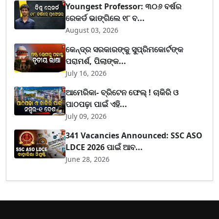
Youngest Professor: ୩୦୬ ବର୍ଷର
ରେକର୍ଡ ଭାଙ୍ଗିଲେ ୧୮ ବ...
August 03, 2026
କେନ୍ଦ୍ର ସରକାରଙ୍କୁ ସୁପ୍ରିମକୋର୍ଟଙ୍କ
ପରାମର୍ଶ, ପିଲାଙ୍କ...
July 16, 2026
ଆମେରିକା- ବ୍ରିଟେନ ଫେଲ୍ ! ଚାକିରି ଓ
ପାଠପଢ଼ା ପାଇଁ ଏହି...
July 09, 2026
341 Vacancies Announced: SSC ASO
LDCE 2026 ପାଇଁ ଆବ...
June 28, 2026