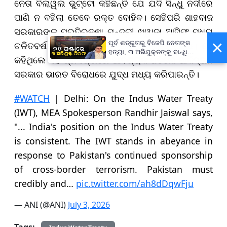
ନେତା ବିଲାୱଲ ଭୁଟ୍ଟୋ କହିଛନ୍ତି ଯେ ଯଦି ସିନ୍ଧୁ ନଦୀରେ
ପାଣି ନ ବହିଲା ତେବେ ରକ୍ତ ବୋହିବ। ସେହିପରି ଶାହବାଜ
ସରକାରଙ୍କ ପ୍ରତିରକ୍ଷା ମନ୍ଦ୍ରୀ ଖ୍ୱାଜା ଆସିଫ ମଧ୍ୟ
×
ପୂର୍ବ ଶତ୍ରୁତାରୁ ବିଜେପି ନେତାଙ୍କ
ଚଳିତବର୍ଷ ଭାରତ ବିରୋଧରେ ବିଷ ଉଦଗାରୀ ଥିଲେ। ସେ
ହତ୍ୟା, ୩ ଅଭିଯୁକ୍ତଙ୍କୁ ବାନ୍ଧିଲା
କହିଥିଲେ ଏହି ପ୍ରସଙ୍ଗରେ ଆବଶ୍ୟକ ପଡିଲେ ପାକିସ୍ତାନ
ପୋଲିସ
ସରକାର ଭାରତ ବିରୋଧରେ ଯୁଦ୍ଧ ମଧ୍ୟ କରିପାରନ୍ତି।
#WATCH
| Delhi: On the Indus Water Treaty
(IWT), MEA Spokesperson Randhir Jaiswal says,
"... India's position on the Indus Water Treaty
is consistent. The IWT stands in abeyance in
response to Pakistan's continued sponsorship
of cross-border terrorism. Pakistan must
credibly and…
pic.twitter.com/ah8dDqwFju
— ANI (@ANI)
July 3, 2026
Tags: