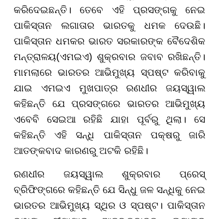
କରିଦେଇଛନ୍ତି। ତେବେ ଏହି ପ୍ରସଙ୍ଗକୁ ନେଇ
ପାକିସ୍ତାନ ଲଗାତାର ଭାରତକୁ ଧମକ ଦେଉଛି।
ପାକିସ୍ତାନ ଧମକର ଭାରତ ସରକାରଙ୍କ ବୈଦେଶିକ
ମନ୍ତ୍ରାଳୟ(ଏମଇଏ) ଶୁକ୍ରବାର ଜବାବ ରଖିଛନ୍ତି।
ମାମଲାରେ ଭାରତର ଆଭିମୁଖ୍ୟ ସ୍ପଷ୍ଟ କରିବାକୁ
ଯାଇ ଏମଇଏ ମୁଖପାତ୍ର ରଣଧୀର ଜୟସ୍ୱାଲ
କହିଛନ୍ତି ଯେ ପ୍ରସଙ୍ଗରେ ଭାରତର ଆଭିମୁଖ୍ୟ
ଏବେବି ସେଇଆ ରହିଛି ଯାହା ପୂର୍ବରୁ ଥିଲା। ସେ
କହିଛନ୍ତି ଏହି ସନ୍ଧି ପାକିସ୍ତାନ ପକ୍ଷରୁ ଜାରି
ଆତଙ୍କବାଦ କାରଣରୁ ଅଟକି ରହିଛି।
ରଣଧୀର ଜୟସ୍ୱାଲ ଶୁକ୍ରବାର ପ୍ରେସ୍
ବ୍ରିଫିଙ୍ଗରେ କହିଛନ୍ତି ଯେ ସିନ୍ଧୁ ଜଳ ସନ୍ଧିକୁ ନେଇ
ଭାରତର ଆଭିମୁଖ୍ୟ ସ୍ଥିର ଓ ସ୍ପଷ୍ଟ। ପାକିସ୍ତାନ