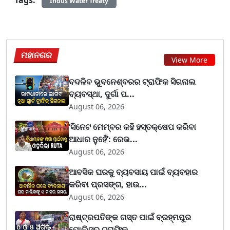
Indus Water Treaty
ମହାନଗର
View More
ବଦଳିବ ଭୁବନେଶ୍ବରର ଟ୍ରାଫିକ ସିଗନାଲ
ବ୍ୟବସ୍ଥା, ଦୁର୍ଗା ପ...
August 06, 2026
‘ସିନେଟ ମେମ୍ବର କହି ହସ୍ତକ୍ଷେପ କରିବା
ଆଧାର ନୁହେଁ’: ରେଭ...
August 06, 2026
ଆବସିକ ଘରକୁ ବ୍ୟବସାୟ ପାଇଁ ବ୍ୟବହାର
କରିବା ପ୍ରସଙ୍ଗ, ହାଉ...
August 06, 2026
ରାଷ୍ଟ୍ରପତିଙ୍କ ଗସ୍ତ ପାଇଁ ବ୍ରହ୍ମପୁର
ପୋଲିସର ଟ୍ରାଫିକ୍...