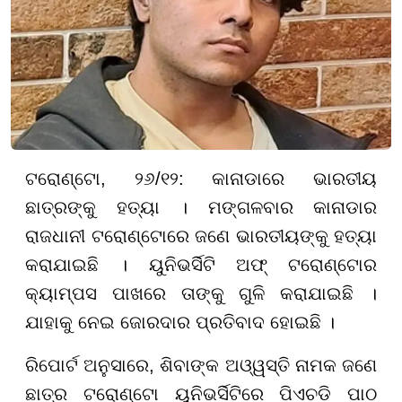
ଟରୋଣ୍ଟୋ, ୨୬/୧୨: କାନାଡାରେ ଭାରତୀୟ
ଛାତ୍ରଙ୍କୁ ହତ୍ୟା । ମଙ୍ଗଳବାର କାନାଡାର
ରାଜଧାନୀ ଟରୋଣ୍ଟୋରେ ଜଣେ ଭାରତୀୟଙ୍କୁ ହତ୍ୟା
କରାଯାଇଛି । ୟୁନିଭର୍ସିଟି ଅଫ୍ ଟରୋଣ୍ଟୋର
କ୍ୟାମ୍ପସ ପାଖରେ ତାଙ୍କୁ ଗୁଳି କରାଯାଇଛି ।
ଯାହାକୁ ନେଇ ଜୋରଦାର ପ୍ରତିବାଦ ହୋଇଛି ।
ରିପୋର୍ଟ ଅନୁସାରେ, ଶିବାଙ୍କ ଅଓ୍ୱସ୍ତି ନାମକ ଜଣେ
ଛାତ୍ର ଟରୋଣ୍ଟୋ ୟୁନିଭର୍ସିଟିରେ ପିଏଚଡି ପାଠ