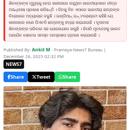
ଶିବାଙ୍କଙ୍କ ମୃତ୍ୟୁକୁ ନେଇ କାନାଡାରେ ରହୁଥିବା ଭାରତୀୟମାନେ ତୀବ୍ର
ଅସନ୍ତୋଷ ପ୍ରକାଶ କରିଛନ୍ତି । ଦିନକୁ ଦିନ ଏଠାରେ ଭାରତୀୟ ଛାତ୍ରଙ୍କ
ବିରୋଧରେ ଅତ୍ୟାଚାର ବଢୁଛି । ଇଣ୍ଡିଆନ୍ ଇନ୍ ଟରୋଣ୍ଟୋ କହିଛି ଯେ,
କାନାଡାରେ ଜଣେ ପିଏଚଡି ଛାତ୍ରଙ୍କୁ ହତ୍ୟା କରାଯାଇଛି । ଦୂତାବାସ
ଶିବାଙ୍କଙ୍କ ପରିବାର ସହ ଯୋଗାଯୋଗ କରୁଛି । କିପରି ମୃତଦେହକୁ ଭାରତ
ଅଣାଯିବ ସେନେଇ ସମସ୍ତ ପଦକ୍ଷେପ ଗ୍ରହଣ କରାଯାଉଛି ।
Ankit M
Published By:
- Prameya-News7 Bureau |
December 26, 2025 02:32 PM
NEWS7
Share
Tweet
Share