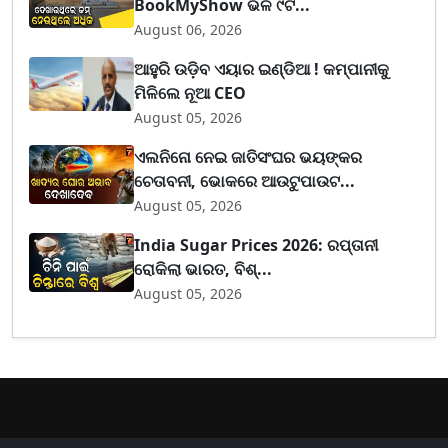
BookMyShow ଭଳି ୯ଟି...
August 06, 2026
ଆହୁରି ଉଡ଼ିବ ଏୟାର ଇଣ୍ଡିଆ ! କମ୍ପାନୀକୁ
ମିଳିଲେ ନୂଆ CEO
August 05, 2026
ଏଲନିନୋ ନେଇ ଜାତିସଂଘର ଭୟଙ୍କର
ଚେତାବନୀ, ଭୋକରେ ଆଉଟୁପାଉଟ...
August 05, 2026
India Sugar Prices 2026: ରପ୍ତାନୀ
ରୋକିଲା ଭାରତ, ବିଶ୍...
August 05, 2026