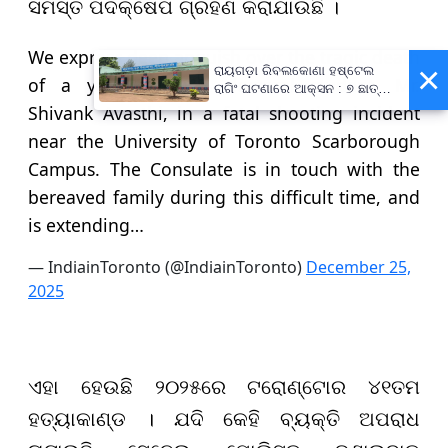
ସମସ୍ତ ପଦକ୍ଷେପ ଗ୍ରହଣ କରାଯାଉଛି ।
We express deep anguish over the tragic death
×
ରାୟଗଡ଼ା ରିବଲକୋଣା ହଷ୍ଟେଲ
of a young Indian doctoral student, Mr.
ରାଗିଂ ଘଟଣାରେ ଆକ୍ସନ : ୭ ଛାତ୍ର
ବହିଷ୍କୃତ, ପ୍ରଧାନଶିକ୍ଷକଙ୍କୁ
Shivank Avasthi, in a fatal shooting incident
ନୋଟିସ୍
near the University of Toronto Scarborough
Campus. The Consulate is in touch with the
bereaved family during this difficult time, and
is extending…
— IndiainToronto (@IndiainToronto)
December 25,
2025
ଏହା ହେଉଛି ୨୦୨୫ରେ ଟରୋଣ୍ଟୋର ୪୧ତମ
ହତ୍ୟାକାଣ୍ଡ । ଯଦି କେହି ବ୍ୟକ୍ତି ଅପରାଧ