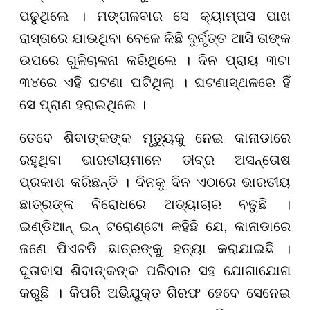
ପଢୁଥିଲେ । ମଙ୍ଗଳବାର ସେ କ୍ୟାମ୍ପସ ପାଖ
ରାସ୍ତାରେ ଯାଉଥିବା ବେଳେ କିଛି ଦୁର୍ବୃତ୍ତ ଆସି ତାଙ୍କ
ଉପରେ ଗୁଳିଚାଳନା କରିଥିଲେ । ଦିନ ପ୍ରାୟ ୩ଟା
୩୪ରେ ଏହି ଘଟଣା ଘଟିଥିଲା । ଘଟଣାସ୍ଥଳରେ ହିଁ
ସେ ପ୍ରାଣ ହରାଇଥିଲେ ।
ତେବେ ଶିବାଙ୍କଙ୍କ ମୃତ୍ୟୁକୁ ନେଇ କାନାଡାରେ
ରହୁଥିବା ଭାରତୀୟମାନେ ତୀବ୍ର ଅସନ୍ତୋଷ
ପ୍ରକାଶ କରିଛନ୍ତି । ଦିନକୁ ଦିନ ଏଠାରେ ଭାରତୀୟ
ଛାତ୍ରଙ୍କ ବିରୋଧରେ ଅତ୍ୟାଚାର ବଢୁଛି ।
ଇଣ୍ଡିଆନ୍ ଇନ୍ ଟରୋଣ୍ଟୋ କହିଛି ଯେ, କାନାଡାରେ
ଜଣେ ପିଏଚଡି ଛାତ୍ରଙ୍କୁ ହତ୍ୟା କରାଯାଇଛି ।
ଦୂତାବାସ ଶିବାଙ୍କଙ୍କ ପରିବାର ସହ ଯୋଗାଯୋଗ
କରୁଛି । କିପରି ଅଭିଯୁକ୍ତ ଗିରଫ ହେବେ ସେନେଇ