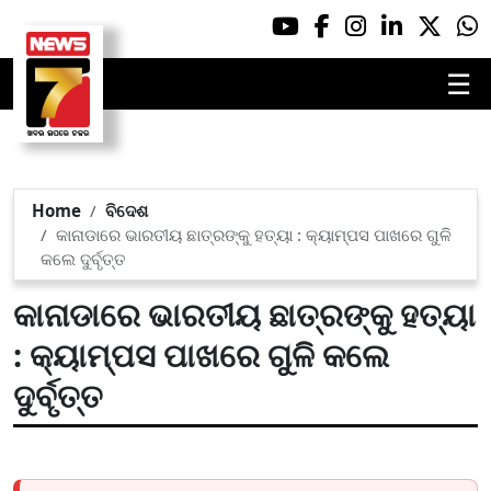
☰
Home
ବିଦେଶ
କାନାଡାରେ ଭାରତୀୟ ଛାତ୍ରଙ୍କୁ ହତ୍ୟା : କ୍ୟାମ୍ପସ ପାଖରେ ଗୁଳି
କଲେ ଦୁର୍ବୃତ୍ତ
କାନାଡାରେ ଭାରତୀୟ ଛାତ୍ରଙ୍କୁ ହତ୍ୟା
: କ୍ୟାମ୍ପସ ପାଖରେ ଗୁଳି କଲେ
ଦୁର୍ବୃତ୍ତ