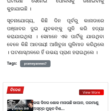
ଘଟାଉଛି ସେନେଇ ପୋଲିସକୁ ଜଣାଇବାକୁ
କୁହାଯାଇଛି ।
ସୂଚନାଯୋଗ୍ୟ, କିଛି ଦିନ ପୂର୍ବରୁ କାନାଡାରେ
ପଞ୍ଜାବର ଦୁଇ ଯୁବକଙ୍କୁ ଗୁଳି କରି ହତ୍ୟା
କରାଯାଇଥିଲା । ସେମାନେ ଏକ ପାର୍ଟିକୁ ଯାଉଥିବା
ବେଳେ କିଛି ଆତତାୟୀ ଆଖିବୁଜା ଗୁଳିମାଡ କରିଥିଲେ
। ଘଟଣାସ୍ଥଳରେ ହିଁ ଉଭୟ ପ୍ରାଣ ହରାଇଥିଲେ ।
Tags:
prameyanews7
ବିଦେଶ
View More
କଳା ଦିନର ଶୋକ ମନାଉଛି ଜାପାନ, ପରମାଣୁ
ଅସ୍ତ୍ର ମୁକ୍ତ ବିଶ...