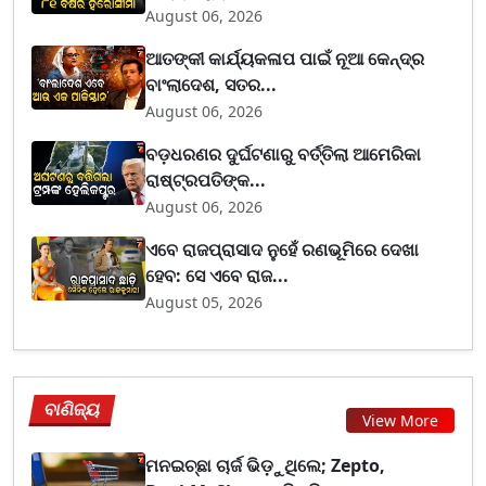
August 06, 2026
ଆତଙ୍କୀ କାର୍ଯ୍ୟକଳାପ ପାଇଁ ନୂଆ କେନ୍ଦ୍ର
ବାଂଲାଦେଶ, ସତର...
August 06, 2026
ବଡ଼ଧରଣର ଦୁର୍ଘଟଣାରୁ ବର୍ତ୍ତିଲା ଆମେରିକା
ରାଷ୍ଟ୍ରପତିଙ୍କ...
August 06, 2026
ଏବେ ରାଜପ୍ରାସାଦ ନୁହେଁ ରଣଭୂମିରେ ଦେଖା
ହେବ: ସେ ଏବେ ରାଜ...
August 05, 2026
ବାଣିଜ୍ୟ
View More
ମନଇଚ୍ଛା ଚାର୍ଜ ଭିଡ଼ୁଥିଲେ; Zepto,