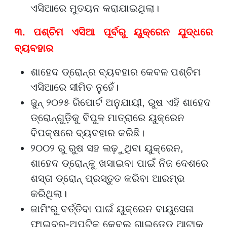
ଏସିଆରେ ମୁତୟନ କରାଯାଇଥିଲା।
୩. ପଶ୍ଚିମ ଏସିଆ ପୂର୍ବରୁ ୟୁକ୍ରେନ ଯୁଦ୍ଧରେ
ବ୍ୟବହାର
ଶାହେଦ ଡ୍ରୋନ୍ର ବ୍ୟବହାର କେବଳ ପଶ୍ଚିମ
ଏସିଆରେ ସୀମିତ ନୁହେଁ।
ଜୁନ୍ ୨୦୨୫ ରିପୋର୍ଟ ଅନୁଯାୟୀ, ରୁଷ ଏହି ଶାହେଦ
ଡ୍ରୋନ୍ଗୁଡ଼ିକୁ ବିପୁଳ ମାତ୍ରାରେ ୟୁକ୍ରେନ
ବିପକ୍ଷରେ ବ୍ୟବହାର କରିଛି।
୨୦୦୨ ରୁ ରୁଷ ସହ ଲଢ଼ୁଥିବା ୟୁକ୍ରେନ,
ଶାହେଦ ଡ୍ରୋନ୍କୁ ଖସାଇବା ପାଇଁ ନିଜ ଦେଶରେ
ଶସ୍ତା ଡ୍ରୋନ୍ ପ୍ରସ୍ତୁତ କରିବା ଆରମ୍ଭ
କରିଥିଲା।
ଜାମିଂରୁ ବର୍ତ୍ତିବା ପାଇଁ ୟୁକ୍ରେନ ବାୟୁସେନା
ଫାଇବର-ଅପ୍ଟିକ୍ କେବୁଲ୍ ଗାଇଡେଡ୍ ଆଟାକ୍