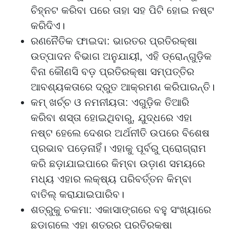
ଚିହ୍ନଟ କରିବା ପରେ ତାହା ସହ ପିଟି ହୋଇ ନଷ୍ଟ
କରିଦିଏ।
ରଣନୈତିକ ଫାଇଦା: ଭାରତର ପ୍ରତିରକ୍ଷା
ଉତ୍ପାଦନ ବିଭାଗ ଅନୁଯାୟୀ, ଏହି ଡ୍ରୋନ୍ଗୁଡ଼ିକ
ବିନା କୌଣସି ବଡ଼ ପ୍ରତିରକ୍ଷା ସମ୍ପତ୍ତିର
ଆବଶ୍ୟକତାରେ ଦ୍ରୁତ ଆକ୍ରମଣ କରିପାରନ୍ତି।
କମ୍ ଖର୍ଚ୍ଚ ଓ ନମନୀୟତା: ଏଗୁଡ଼ିକ ତିଆରି
କରିବା ଶସ୍ତା ହୋଇଥିବାରୁ, ଯୁଦ୍ଧରେ ଏହା
ନଷ୍ଟ ହେଲେ ଦେଶର ଅର୍ଥନୀତି ଉପରେ ବିଶେଷ
ପ୍ରଭାବ ପଡ଼େନାହିଁ। ଏହାକୁ ପୂର୍ବରୁ ପ୍ରୋଗ୍ରାମ
କରି ଛଡ଼ାଯାଇପାରେ କିମ୍ବା ଉଡ଼ାଣ ସମୟରେ
ମଧ୍ୟ ଏହାର ଲକ୍ଷ୍ୟ ପରିବର୍ତ୍ତନ କିମ୍ବା
ବାତିଲ୍ କରାଯାଇପାରିବ।
ଶତ୍ରୁକୁ ଚକମା: ଏକାସାଙ୍ଗରେ ବହୁ ସଂଖ୍ୟାରେ
ଛଡ଼ାଗଲେ ଏହା ଶତ୍ରୁର ପ୍ରତିରକ୍ଷା