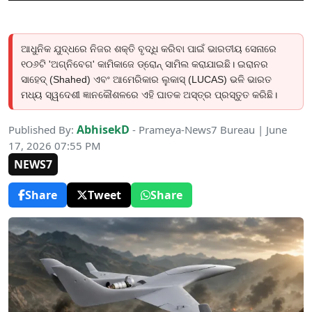
ଆଧୁନିକ ଯୁଦ୍ଧରେ ନିଜର ଶକ୍ତି ବୃଦ୍ଧି କରିବା ପାଇଁ ଭାରତୀୟ ସେନାରେ
୧୦୬ଟି 'ଅଗ୍ନିବେଗ' କାମିକାଜେ ଡ୍ରୋନ୍ ସାମିଲ କରାଯାଇଛି। ଇରାନର
ସାହେଦ୍ (Shahed) ଏବଂ ଆମେରିକାର ଲୁକାସ୍ (LUCAS) ଭଳି ଭାରତ
ମଧ୍ୟ ସ୍ୱଦେଶୀ ଜ୍ଞାନକୌଶଳରେ ଏହି ଘାତକ ଅସ୍ତ୍ର ପ୍ରସ୍ତୁତ କରିଛି।
AbhisekD
Published By:
- Prameya-News7 Bureau | June
17, 2026 07:55 PM
NEWS7
Share
Tweet
Share