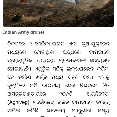
Indian Army drones
ନିକଟରେ ଆମେରିକା-ଇରାନ ଏବଂ ରୁଷ-ୟୁକ୍ରେନ
ମଧ୍ୟରେ ହୋଇଥିବା ଯୁଦ୍ଧରେ କାମିକାଜେ
ଡ୍ରୋନ୍ଗୁଡ଼ିକ ଅତ୍ୟନ୍ତ ପ୍ରଭାବଶାଳୀ ସାବ୍ୟସ୍ତ
ହୋଇଛନ୍ତି। ଏଗୁଡ଼ିକ ସଠିକ୍ ଲକ୍ଷ୍ୟଭେଦ କରିବା
ସହ ନିର୍ମାଣ ଖର୍ଚ୍ଚ ମଧ୍ୟ ବହୁତ କମ୍। ଏହାକୁ
ଦୃଷ୍ଟିରେ ରଖି ଭାରତୀୟ ସେନା ନିକଟରେ ନିଜ
ଅସ୍ତ୍ରଭଣ୍ଡାରରେ ୧୦୬ଟି 'ଅଗ୍ନିବେଗ'
(Agniveg) ଟର୍ବୋଜେଟ୍ ଚାଳିତ କାମିକାଜେ ଡ୍ରୋନ୍
ସାମିଲ କରିଛି। ଭାରତୀୟ ବାୟୁସେନା ମଧ୍ୟ