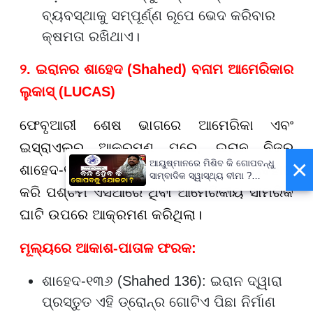
ବ୍ୟବସ୍ଥାକୁ ସମ୍ପୂର୍ଣ୍ଣ ରୂପେ ଭେଦ କରିବାର
କ୍ଷମତା ରଖିଥାଏ।
୨. ଇରାନର ଶାହେଦ (Shahed) ବନାମ ଆମେରିକାର
ଲୁକାସ୍ (LUCAS)
ଫେବୃଆରୀ ଶେଷ ଭାଗରେ ଆମେରିକା ଏବଂ
ଇସ୍ରାଏଲର ଆକ୍ରମଣ ପରେ, ଇରାନ ନିଜର
×
ଆୟୁଷ୍ମାନରେ ମିଶିବ କି ଗୋପବନ୍ଧୁ
ଶାହେଦ-୧୩୬ (Shahed-136) ଡ୍ରୋନ୍ ବ୍ୟବହାର
ସାମ୍ବାଦିକ ସ୍ୱାସ୍ଥ୍ୟ ବୀମା ?
ପ୍ରକ୍ରିୟା ଆରମ୍ଭ,
କରି ପଶ୍ଚିମ ଏସିଆରେ ଥିବା ଆମେରିକୀୟ ସାମରିକ
ସ୍ୱାସ୍ଥ୍ୟମନ୍ତ୍ରୀ କହିଲେ- ସରକାର
ଘାଟି ଉପରେ ଆକ୍ରମଣ କରିଥିଲା।
କରିବେ ତର୍ଜମା
ମୂଲ୍ୟରେ ଆକାଶ-ପାତାଳ ଫରକ:
ଶାହେଦ-୧୩୬ (Shahed 136): ଇରାନ ଦ୍ୱାରା
ପ୍ରସ୍ତୁତ ଏହି ଡ୍ରୋନ୍ର ଗୋଟିଏ ପିଛା ନିର୍ମାଣ