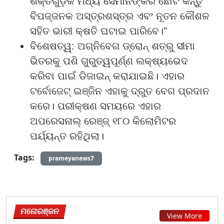
ଶକ୍ତିଗୁଡ଼ିକ ମଧ୍ୟ ସେମାନଙ୍କର ଛୋଟ କିନ୍ତୁ
ବିପଜ୍ଜନକ ଅସ୍ତ୍ରଶସ୍ତ୍ର ଏବଂ ନୂତନ କୌଶଳ
ସହିତ ଭାରୀ କ୍ଷତି ଘଟାଇ ପାରିବେ।"
ବିଶେଷତ୍ୱ: ଅଗ୍ନିବେଗ ଡ୍ରୋନ୍ ଶତ୍ରୁ ସୀମା
ଭିତରକୁ ପଶି ଗୁରୁତ୍ୱପୂର୍ଣ୍ଣ ଲକ୍ଷ୍ୟଭେଦ
କରିବା ପାଇଁ ଡିଜାଇନ୍ କରାଯାଇଛି। ଏହାର
ଟର୍ବୋଜେଟ୍ ଇଞ୍ଜିନ ଏହାକୁ ଦ୍ରୁତ ବେଗ ପ୍ରଦାନ
କରେ। ପରୀକ୍ଷଣ ସମୟରେ ଏହାର
ଅପରେସନାଲ୍ ରେଞ୍ଜ୍ ୧୮୦ କିଲୋମିଟର
ପର୍ଯ୍ୟନ୍ତ ରହିଥିଲା।
Tags:
prameyanews7
ମନୋରଞ୍ଜନ
View More