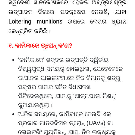
ସ୍ୱଦେଶୀ ଜ୍ଞାନକୌଶଳରେ ଏହିଭଳି ଅସ୍ତ୍ରଶସ୍ତ୍ର
ଉତ୍ପାଦନ ଦିଗରେ ପଦକ୍ଷେପ ନେଉଛି, ଯାହା
Loitering munitions ଉପରେ ଦେଶର ଧ୍ୟାନ
କେନ୍ଦ୍ରିତ କରିଛି।
୧. କାମିକାଜେ ଡ୍ରୋନ୍ କ'ଣ?
'କାମିକାଜେ' ଶବ୍ଦର ଉତ୍ପତ୍ତି ଦ୍ୱିତୀୟ
ବିଶ୍ୱଯୁଦ୍ଧ ସମୟରୁ ହୋଇଥିଲା, ଯେତେବେଳେ
ଜାପାନର ପାଇଲଟମାନେ ନିଜ ବିମାନକୁ ଶତ୍ରୁ
ପକ୍ଷର ଜାହାଜ ସହିତ ସିଧାସଳଖ
ପିଟିଦେଉଥିଲେ, ଯାହାକୁ 'ଆତ୍ମଘାତୀ ମିଶନ୍'
କୁହାଯାଉଥିଲା।
ଆଜିର ସମୟରେ, କାମିକାଜେ ହେଉଛି ଏକ
ପ୍ରକାର ମାନବବିହୀନ ଡ୍ରୋନ୍ (UAVs) ବା
ଲୋଇଟରିଂ ମ୍ୟୁନିସନ୍, ଯାହା ନିଜ ଲକ୍ଷ୍ୟକୁ