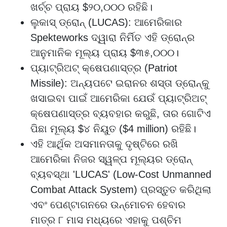
ଖର୍ଚ୍ଚ ପ୍ରାୟ $୨୦,୦୦୦ ରହିଛି।
ଲୁକାସ୍ ଡ୍ରୋନ୍ (LUCAS): ଆମେରିକାର
Spekteworks ଦ୍ୱାରା ନିର୍ମିତ ଏହି ଡ୍ରୋନ୍ର
ଆନୁମାନିକ ମୂଲ୍ୟ ପ୍ରାୟ $୩୫,୦୦୦।
ପ୍ୟାଟ୍ରିଅଟ୍ କ୍ଷେପଣାସ୍ତ୍ର (Patriot
Missile): ଅନ୍ୟପଟେ ଇରାନର ଶସ୍ତା ଡ୍ରୋନ୍କୁ
ଖସାଇବା ପାଇଁ ଆମେରିକା ଯେଉଁ ପ୍ୟାଟ୍ରିଅଟ୍
କ୍ଷେପଣାସ୍ତ୍ର ବ୍ୟବହାର କରୁଛି, ତାର ଗୋଟିଏ
ପିଛା ମୂଲ୍ୟ $୪ ନିୟୁତ ($4 million) ରହିଛି।
ଏହି ଆର୍ଥିକ ଅସମାନତାକୁ ଦୃଷ୍ଟିରେ ରଖି
ଆମେରିକା ନିଜର ସ୍ୱଳ୍ପ ମୂଲ୍ୟର ଡ୍ରୋନ୍
ବ୍ୟବସ୍ଥା 'LUCAS' (Low-Cost Unmanned
Combat Attack System) ପ୍ରସ୍ତୁତ କରିଥିଲା
ଏବଂ ପେଣ୍ଟାଗନରେ ଉନ୍ମୋଚନ ହେବାର
ମାତ୍ର ୮ ମାସ ମଧ୍ୟରେ ଏହାକୁ ପଶ୍ଚିମ