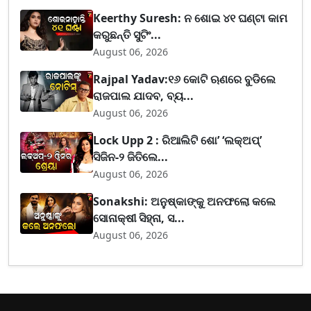
Keerthy Suresh: ନ ଶୋଇ ୪୧ ଘଣ୍ଟା କାମ
କରୁଛନ୍ତି ସୁଟିଂ...
August 06, 2026
Rajpal Yadav:୧୬ କୋଟି ଋଣରେ ବୁଡିଲେ
ରାଜପାଲ ଯାଦବ, ବ୍ୟ...
August 06, 2026
Lock Upp 2 : ରିଆଲିଟି ଶୋ’ ‘ଲକ୍‌ଅପ୍’
ସିଜିନ-୨ ଜିତିଲେ...
August 06, 2026
Sonakshi: ଅନୁଷ୍କାଙ୍କୁ ଅନଫଲୋ କଲେ
ସୋନାକ୍ଷୀ ସିହ୍ନା, ସ...
August 06, 2026