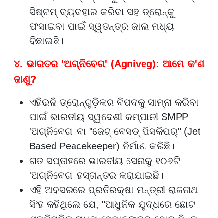
ସିଷ୍ଟମ୍ ବ୍ୟବହାର କରିବା ସହ ଡ୍ରୋନ୍କୁ
ଫସାଇବା ପାଇଁ ସ୍ୱତନ୍ତ୍ର ଜାଲ ମଧ୍ୟ
ବିଛାଇଛି।
୪. ଭାରତର 'ଅଗ୍ନିବେଗ' (Agniveg): ଆମେ କ'ଣ
ଜାଣୁ?
ଏହିଭଳି ଡ୍ରୋନ୍ଗୁଡ଼ିକର ବିପଦକୁ ସାମ୍ନା କରିବା
ପାଇଁ ଭାରତୀୟ ସ୍ୱଦେଶୀ କମ୍ପାନୀ SMPP
'ଅଗ୍ନିବେଗ' ବା "ଜେଟ୍ ବେସଡ୍ ପିସକିପର୍" (Jet
Based Peacekeeper) ନିର୍ମାଣ କରିଛି।
ଗତ ସପ୍ତାହରେ ଭାରତୀୟ ସେନାକୁ ୧୦୬ଟି
'ଅଗ୍ନିବେଗ' ହସ୍ତାନ୍ତର କରାଯାଇଛି।
ଏହି ଅବସରରେ ପ୍ରତିରକ୍ଷା ମନ୍ତ୍ରୀ ରାଜନାଥ
ସିଂହ କହିଥିଲେ ଯେ, "ଆଧୁନିକ ଯୁଦ୍ଧରେ ଛୋଟ