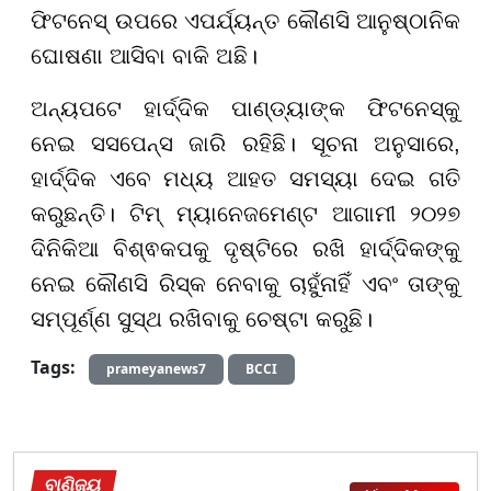
ଫିଟନେସ୍ ଉପରେ ଏପର୍ଯ୍ୟନ୍ତ କୌଣସି ଆନୁଷ୍ଠାନିକ
ଘୋଷଣା ଆସିବା ବାକି ଅଛି।
ଅନ୍ୟପଟେ ହାର୍ଦ୍ଦିକ ପାଣ୍ଡ୍ୟାଙ୍କ ଫିଟନେସ୍କୁ
ନେଇ ସସପେନ୍ସ ଜାରି ରହିଛି। ସୂଚନା ଅନୁସାରେ,
ହାର୍ଦ୍ଦିକ ଏବେ ମଧ୍ୟ ଆହତ ସମସ୍ୟା ଦେଇ ଗତି
କରୁଛନ୍ତି। ଟିମ୍ ମ୍ୟାନେଜମେଣ୍ଟ ଆଗାମୀ ୨୦୨୭
ଦିନିକିଆ ବିଶ୍ଵକପକୁ ଦୃଷ୍ଟିରେ ରଖି ହାର୍ଦ୍ଦିକଙ୍କୁ
ନେଇ କୌଣସି ରିସ୍କ ନେବାକୁ ଚାହୁଁନାହିଁ ଏବଂ ତାଙ୍କୁ
ସମ୍ପୂର୍ଣ୍ଣ ସୁସ୍ଥ ରଖିବାକୁ ଚେଷ୍ଟା କରୁଛି।
Tags:
prameyanews7
BCCI
ବାଣିଜ୍ୟ