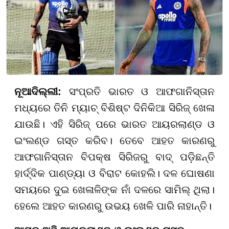
ନୂଆଦିଲ୍ଲୀ:
ସଂପ୍ରତି ଭାରତ ଓ ଆଫଗାନିସ୍ତାନ
ମଧ୍ୟରେ ତିନି ମ୍ୟାଚ୍ ବିଶିଷ୍ଟ ଦିନିକିଆ ସିରିଜ୍ ଖେଳା
ଯାଉଛି। ଏହି ସିରିଜ୍ ପରେ ଭାରତ ଆୟରଲାଣ୍ଡ ଓ
ଇଂଲଣ୍ଡ ଗସ୍ତ କରିବ। ତେବେ ଆହତ କାରଣରୁ
ଆଫଗାନିସ୍ତାନ ବିପକ୍ଷ ସିରିଜରୁ ବାଦ୍ ପଡ଼ିଛନ୍ତି
ହାର୍ଦ୍ଦିକ ପାଣ୍ଡ୍ୟା ଓ ବିରାଟ କୋହଲି। ଦଳ ଘୋଷଣା
ସମୟରେ ଦୁଇ ଖେଳାଳିଙ୍କ ନାଁ ଦଳରେ ସାମିଲ୍ ଥିଲା।
ହେଲେ ଆହତ କାରଣରୁ ଉଭୟ ଖେଳି ପାରି ନାହାନ୍ତି।