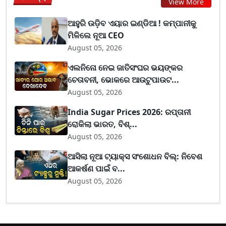
View More
ଆହୁରି ଉଡ଼ିବ ଏୟାର ଇଣ୍ଡିଆ ! କମ୍ପାନୀକୁ
ମିଳିଲେ ନୂଆ CEO
August 05, 2026
ଏଲନିନୋ ନେଇ ଜାତିସଂଘର ଭୟଙ୍କର
ଚେତାବନୀ, ଭୋକରେ ଆଉଟୁପାଉଟ...
August 05, 2026
India Sugar Prices 2026: ରପ୍ତାନୀ
ରୋକିଲା ଭାରତ, ବିଶ୍...
August 05, 2026
ଆସିଲା ନୂଆ ଟ୍ୟାକ୍ସ ସଂଶୋଧନ ବିଲ୍: ନିବେଶ
ଆକର୍ଷଣ ପାଇଁ ବ...
August 05, 2026