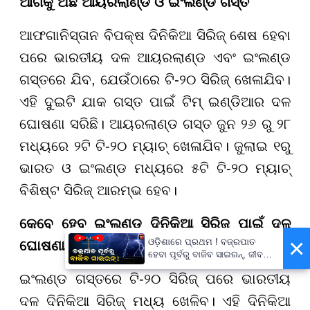
ଆଗକୁ ଅଛି ଆୟରଲାଣ୍ଡ ଓ ଇଂଲଣ୍ଡ ଗସ୍ତ
ଆଫଗାନିସ୍ତାନ ବିପକ୍ଷ ଦିନିକିଆ ସିରିଜ୍ ଶେଷ ହେବା
ପରେ ଭାରତୀୟ ଦଳ ଆୟରଲାଣ୍ଡ ଏବଂ ଇଂଲଣ୍ଡ
ଗସ୍ତରେ ଯିବ, ଯେଉଁଠାରେ ଟି-୨୦ ସିରିଜ୍ ଖେଳାଯିବ।
ଏହି ଦୁଇଟି ଯାକ ଗସ୍ତ ପାଇଁ ଟିମ୍ ଇଣ୍ଡିଆର ଦଳ
ଘୋଷଣା ସରିଛି। ଆୟରଲାଣ୍ଡ ଗସ୍ତ ଜୁନ ୨୬ ରୁ ୨୮
ମଧ୍ୟରେ ୨ଟି ଟି-୨୦ ମ୍ୟାଚ୍ ଖେଳାଯିବ। ଜୁଲାଇ ୧ରୁ
ଭାରତ ଓ ଇଂଲଣ୍ଡ ମଧ୍ୟରେ ୫ଟି ଟି-୨୦ ମ୍ୟାଚ୍
ବିଶିଷ୍ଟ ସିରିଜ୍ ଆରମ୍ଭ ହେବ।
କେବେ ହେବ ଇଂଲଣ୍ଡ ଦିନିକିଆ ସିରିଜ୍ ପାଇଁ ଦଳ
×
ଓଡ଼ିଶାରେ ପ୍ରଥମ ! ବଜ୍ରପାତ
ଘୋଷଣା ?
ହେବା ପୂର୍ବରୁ ବାଜିବ ସାଇରନ୍, ଜୀବନ
ବଞ୍ଚାଇବା ପାଇଁ ରାଜ୍ୟ ସରକାଙ୍କ
ଇଂଲଣ୍ଡ ଗସ୍ତରେ ଟି-୨୦ ସିରିଜ୍ ପରେ ଭାରତୀୟ
ବଡ଼ ପଦକ୍ଷେପ
ଦଳ ଦିନିକିଆ ସିରିଜ୍ ମଧ୍ୟ ଖେଳିବ। ଏହି ଦିନିକିଆ