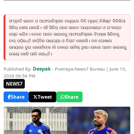
ସଂପ୍ରତି ଭାରତ ଓ ଆଫଗାନିସ୍ତାନ ମଧ୍ୟରେ ତିନି ମ୍ୟାଚ୍ ବିଶିଷ୍ଟ ଦିନିକିଆ
ସିରିଜ୍ ଖେଳା ଯାଉଛି। ଏହି ସିରିଜ୍ ପରେ ଭାରତ ଆୟରଲାଣ୍ଡ ଓ ଇଂଲଣ୍ଡ
ଗସ୍ତ କରିବ। ତେବେ ଆହତ କାରଣରୁ ଆଫଗାନିସ୍ତାନ ବିପକ୍ଷ ସିରିଜରୁ
ବାଦ୍ ପଡ଼ିଛନ୍ତି ହାର୍ଦ୍ଦିକ ପାଣ୍ଡ୍ୟା ଓ ବିରାଟ କୋହଲି। ଦଳ ଘୋଷଣା
ସମୟରେ ଦୁଇ ଖେଳାଳିଙ୍କ ନାଁ ଦଳରେ ସାମିଲ୍ ଥିଲା। ହେଲେ ଆହତ କାରଣରୁ
ଉଭୟ ଖେଳି ପାରି ନାହାନ୍ତି।
Deepak
Published By:
- Prameya-News7 Bureau | June 15,
2026 06:56 PM
NEWS7
Share
Tweet
Share