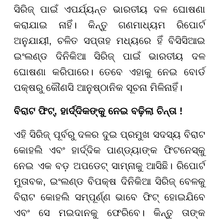
ସିରିଜ୍ ପାଇଁ ଏପର୍ଯ୍ୟନ୍ତ ଭାରତୀୟ ଦଳ ଘୋଷଣା
କରାଯାଇ ନାହିଁ। କିନ୍ତୁ ଗଣମାଧ୍ୟମ ରିପୋର୍ଟ
ଅନୁଯାୟୀ, ଚଳିତ ସପ୍ତାହ ମଧ୍ୟରେ ହିଁ ବିସିସିଆଇ
ଇଂଲଣ୍ଡ ଦିନିକିଆ ସିରିଜ୍ ପାଇଁ ଭାରତୀୟ ଦଳ
ଘୋଷଣା କରିପାରେ। ତେବେ ଏହାକୁ ନେଇ ବୋର୍ଡ
ପକ୍ଷରୁ କୌଣସି ଆନୁଷ୍ଠାନିକ ସୂଚନା ମିଳିନାହିଁ।
ବିରାଟ ଫିଟ୍, ହାର୍ଦ୍ଦିକଙ୍କୁ ନେଇ ବଢ଼ିଲା ଚିନ୍ତା !
ଏହି ସିରିଜ୍ ପୂର୍ବରୁ ଦଳର ଦୁଇ ପ୍ରମୁଖ ସଦସ୍ୟ ବିରାଟ
କୋହଲି ଏବଂ ହାର୍ଦ୍ଦିକ ପାଣ୍ଡ୍ୟାଙ୍କ ଫିଟନେସ୍କୁ
ନେଇ ଏକ ବଡ଼ ଅପଡେଟ୍ ସାମ୍ନାକୁ ଆସିଛି। ରିପୋର୍ଟ
ମୁତାବକ, ଇଂଲଣ୍ଡ ବିପକ୍ଷ ଦିନିକିଆ ସିରିଜ୍ ବେଳକୁ
ବିରାଟ କୋହଲି ସମ୍ପୂର୍ଣ୍ଣ ଭାବେ ଫିଟ୍ ହୋଇଯିବେ
ଏବଂ ସେ ମଇଦାନକୁ ଫେରିବେ। କିନ୍ତୁ ତାଙ୍କ