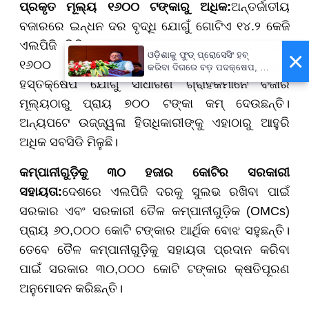
ପ୍ରକୃତ ମୂଲ୍ୟ ୧୬୦୦ ଟଙ୍କାରୁ ଅଧିକ:
ଅନ୍ତର୍ଜାତୀୟ
ବଜାରରେ ଇନ୍ଧନ ଦର ବୃଦ୍ଧି ଯୋଗୁଁ ଗୋଟିଏ ୧୪.୨ କେଜି
ଏଲପିଜି ସିଲିଣ୍ଡରର ପ୍ରକୃତ ଯୋଗାଣ ମୂଲ୍ୟ ଏବେ
×
ଓଡ଼ିଶାକୁ ଫୁଡ୍ ପ୍ରୋସେସିଂ ହବ୍
୧୬୦୦ ଟଙ୍କା ପାର୍ କରିଛି। କିନ୍ତୁ ସରକାରଙ୍କ
କରିବା ଦିଗରେ ବଡ଼ ପଦକ୍ଷେପ, ୪୨
ହଜାରରୁ ଅଧିକ ନିଯୁକ୍ତି ସୁଯୋଗ
ହସ୍ତକ୍ଷେପ ଯୋଗୁଁ ସାଧାରଣ ଗ୍ରାହକମାନେ ବଜାର
ମୂଲ୍ୟଠାରୁ ପ୍ରାୟ ୭୦୦ ଟଙ୍କା କମ୍ ଦେଉଛନ୍ତି।
ଅନ୍ୟପଟେ ଉଜ୍ଜ୍ୱଳା ହିତାଧିକାରୀଙ୍କୁ ଏହାଠାରୁ ଆହୁରି
ଅଧିକ ସବସିଡି ମିଳୁଛି।
କମ୍ପାନୀଗୁଡ଼ିକୁ ୩୦ ହଜାର କୋଟିର ସରକାରୀ
ସହାୟତା:
ଦେଶରେ ଏଲପିଜି ଦରକୁ ସୁଲଭ ରଖିବା ପାଇଁ
ସରକାର ଏବଂ ସରକାରୀ ତୈଳ କମ୍ପାନୀଗୁଡ଼ିକ (OMCs)
ପ୍ରାୟ ୬୦,୦୦୦ କୋଟି ଟଙ୍କାର ଆର୍ଥିକ ବୋଝ ସହୁଛନ୍ତି।
ତେବେ ତୈଳ କମ୍ପାନୀଗୁଡ଼ିକୁ ସହାୟତା ପ୍ରଦାନ କରିବା
ପାଇଁ ସରକାର ୩୦,୦୦୦ କୋଟି ଟଙ୍କାର କ୍ଷତିପୂରଣ
ଅନୁମୋଦନ କରିଛନ୍ତି।