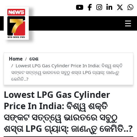
☰
Home
ଦେଶ
Lowest LPG Gas Cylinder Price In India: ବିଶ୍ୱ ଶକ୍ତି
ସଙ୍କଟ ସତ୍ତ୍ୱେ ଭାରତରେ ସବୁଠୁ ଶସ୍ତା LPG ଗ୍ୟାସ୍: ଜାଣନ୍ତୁ
କେମିତି..?
Lowest LPG Gas Cylinder
Price In India: ବିଶ୍ୱ ଶକ୍ତି
ସଙ୍କଟ ସତ୍ତ୍ୱେ ଭାରତରେ ସବୁଠୁ
ଶସ୍ତା LPG ଗ୍ୟାସ୍: ଜାଣନ୍ତୁ କେମିତି..?