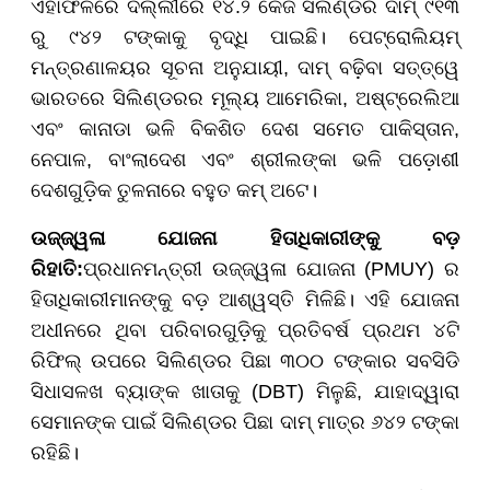
ଏହାଫଳରେ ଦିଲ୍ଲୀରେ ୧୪.୨ କେଜି ସିଲିଣ୍ଡର ଦାମ୍ ୯୧୩
ରୁ ୯୪୨ ଟଙ୍କାକୁ ବୃଦ୍ଧି ପାଇଛି। ପେଟ୍ରୋଲିୟମ୍
ମନ୍ତ୍ରଣାଳୟର ସୂଚନା ଅନୁଯାୟୀ, ଦାମ୍ ବଢ଼ିବା ସତ୍ତ୍ୱେ
ଭାରତରେ ସିଲିଣ୍ଡରର ମୂଲ୍ୟ ଆମେରିକା, ଅଷ୍ଟ୍ରେଲିଆ
ଏବଂ କାନାଡା ଭଳି ବିକଶିତ ଦେଶ ସମେତ ପାକିସ୍ତାନ,
ନେପାଳ, ବାଂଲାଦେଶ ଏବଂ ଶ୍ରୀଲଙ୍କା ଭଳି ପଡ଼ୋଶୀ
ଦେଶଗୁଡ଼ିକ ତୁଳନାରେ ବହୁତ କମ୍ ଅଟେ।
ଉଜ୍ଜ୍ୱଳା ଯୋଜନା ହିତାଧିକାରୀଙ୍କୁ ବଡ଼
ରିହାତି:
ପ୍ରଧାନମନ୍ତ୍ରୀ ଉଜ୍ଜ୍ୱଳା ଯୋଜନା (PMUY) ର
ହିତାଧିକାରୀମାନଙ୍କୁ ବଡ଼ ଆଶ୍ୱସ୍ତି ମିଳିଛି। ଏହି ଯୋଜନା
ଅଧୀନରେ ଥିବା ପରିବାରଗୁଡ଼ିକୁ ପ୍ରତିବର୍ଷ ପ୍ରଥମ ୪ଟି
ରିଫିଲ୍ ଉପରେ ସିଲିଣ୍ଡର ପିଛା ୩୦୦ ଟଙ୍କାର ସବସିଡି
ସିଧାସଳଖ ବ୍ୟାଙ୍କ ଖାତାକୁ (DBT) ମିଳୁଛି, ଯାହାଦ୍ୱାରା
ସେମାନଙ୍କ ପାଇଁ ସିଲିଣ୍ଡର ପିଛା ଦାମ୍ ମାତ୍ର ୬୪୨ ଟଙ୍କା
ରହିଛି।