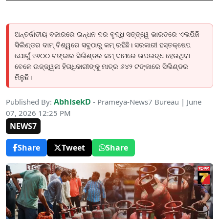
ଅନ୍ତର୍ଜାତୀୟ ବଜାରରେ ଇନ୍ଧନ ଦର ବୃଦ୍ଧି ସତ୍ତ୍ୱେ ଭାରତରେ ଏଲପିଜି
ସିଲିଣ୍ଡର ଦାମ୍ ବିଶ୍ୱରେ ସବୁଠାରୁ କମ୍ ରହିଛି। ସରକାରୀ ହସ୍ତକ୍ଷେପ
ଯୋଗୁଁ ୧୬୦୦ ଟଙ୍କାର ସିଲିଣ୍ଡର କମ୍ ଦାମରେ ଉପଲବ୍ଧ ହେଉଥିବା
ବେଳେ ଉଜ୍ଜ୍ୱଳା ହିତାଧିକାରୀଙ୍କୁ ମାତ୍ର ୬୪୨ ଟଙ୍କାରେ ସିଲିଣ୍ଡର
ମିଳୁଛି।
AbhisekD
Published By:
- Prameya-News7 Bureau | June
07, 2026 12:25 PM
NEWS7
Share
Tweet
Share