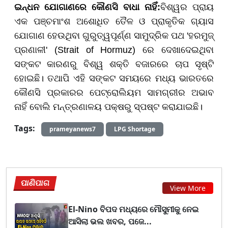
ଇନ୍ଧନ ଯୋଗାଣରେ କୌଣସି ବାଧା ନାହିଁ:
ବିଶ୍ୱର ପ୍ରାୟ
ଏକ ପଞ୍ଚମାଂଶ ଅଶୋଧିତ ତୈଳ ଓ ପ୍ରାକୃତିକ ଗ୍ୟାସ
ଯୋଗାଣ ହେଉଥିବା ଗୁରୁତ୍ୱପୂର୍ଣ୍ଣ ସାମୁଦ୍ରିକ ପଥ 'ହରମୁଜ୍
ପ୍ରଣାଳୀ' (Strait of Hormuz) ରେ ଦେଖାଦେଇଥିବା
ସଙ୍କଟ କାରଣରୁ ବିଶ୍ୱ ଶକ୍ତି ବଜାରରେ ଚାପ ସୃଷ୍ଟି
ହୋଇଛି। ତଥାପି ଏହି ସଙ୍କଟ ସମୟରେ ମଧ୍ୟ ଭାରତରେ
କୌଣସି ପ୍ରକାରର ପେଟ୍ରୋଲିୟମ ସାମଗ୍ରୀର ଅଭାବ
ନାହିଁ ବୋଲି ମନ୍ତ୍ରଣାଳୟ ପକ୍ଷରୁ ସ୍ପଷ୍ଟ କରାଯାଇଛି।
Tags:
prameyanews7
LPG Shortage
ପାଣିପାଗ
View More
El-Nino ବିପଦ ମଧ୍ୟରେ ମୌସୁମୀକୁ ନେଇ
ଆସିଲା ଭଲ ଖବର, ପଜେ...