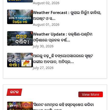
August 02, 2026
Weather Forecast : ଜୁଲାଇ ନିର୍ଧୁମ ଢାଳିଲା,
ଅଗଷ୍ଟ ଓ ସ...
August 01, 2026
Weather Update : ଦକ୍ଷିଣ-ପଶ୍ଚିମ
ଓଡ଼ିଶାରେ ପ୍ରବଳ ବର୍ଷ...
July 30, 2026
ଆଗକୁ ବଢ଼ୁଛି ବଙ୍ଗୋପସାଗରରେ ସୃଷ୍ଟ
ଗଭୀର ଅବପାତ, ଅତିପ୍ର...
July 27, 2026
କଟକ
View More
‘ସିନେଟ ମେମ୍ବର କହି ହସ୍ତକ୍ଷେପ କରିବା