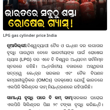
LPG gas cylinder price India
ନୂଆଦିଲ୍ଲୀ
:
ବିଶ୍ୱବ୍ୟାପୀ ତୈଳ ଓ ଇନ୍ଧନ ଦର ଲଗାତାର
ବୃଦ୍ଧି ପାଉଥିବା ବେଳେ ଭାରତୀୟଙ୍କ ପାଇଁ ରୋଷେଇ
ଗ୍ୟାସ (LPG) ଦର ଏବେ ବି ବିଶ୍ୱର ଅନ୍ୟତମ ସର୍ବନିମ୍ନ
ସ୍ତରରେ ରହିଛି। ଅନ୍ତର୍ଜାତୀୟ ବଜାରରେ ଅସ୍ଥିରତା
ସତ୍ତ୍ୱେ କେନ୍ଦ୍ର ସରକାର ଏବଂ ତୈଳ ବିପଣନ
କମ୍ପାନୀଗୁଡ଼ିକର (OMCs) ପଦକ୍ଷେପ ଯୋଗୁଁ ଭାରତରେ
ଏଲପିଜି ସିଲିଣ୍ଡର ଦାମ୍ ନିୟନ୍ତ୍ରଣରେ ରହିପାରିଛି।
ସାମାନ୍ୟ ବୃଦ୍ଧି ପରେ ବି କମ୍ ଦାମ୍:
ସରକାର ଘରୋଇ
ଏଲପିଜି ସିଲିଣ୍ଡର ପିଛା ୨୯ ଟଙ୍କା ବୃଦ୍ଧି କରିଛନ୍ତି।