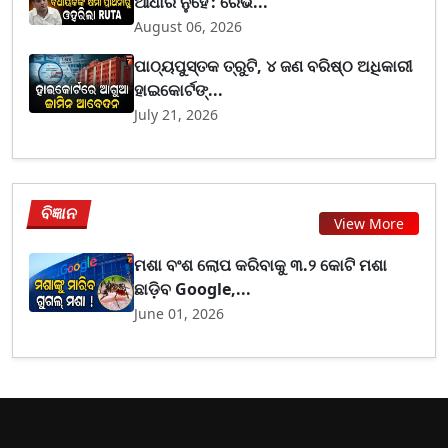
ଆଧାର ନୁହେଁ’: ରେଭ...
August 06, 2026
ପାଠ୍ୟପୁସ୍ତକ ତ୍ରୁଟି, ୪ ଜଣ ବରିଷ୍ଠ ଅଧିକାରୀ
ହାଇକୋର୍ଟଙ୍...
July 21, 2026
ବିଜ୍ଞାନ
View More
ମଶା ବଂଶ ଲୋପ କରିବାକୁ ୩.୨ କୋଟି ମଶା
ଛାଡ଼ିବ Google,...
June 01, 2026