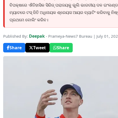
ବିପକ୍ଷରେ ଐତିହାସିକ ସିରିଜ୍ ପରାଜୟକୁ ଭୁଲି ଭାରତୀୟ ଦଳ ଇଂଲଣ୍
ମ୍ୟାଚରେ ଟସ୍ ଜିତି ଅଧିନାୟକ ଶ୍ରେୟସ ଆୟର ବ୍ୟାଟିଂ କରିବାକୁ ନିଷ
ପ୍ରଥମେ ବୋଲିଂ କରିବ।
Deepak
Published By:
- Prameya-News7 Bureau | July 01, 20
Share
Tweet
Share