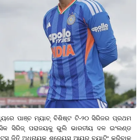
ରେ ପାଞ୍ଚ ମ୍ୟାଚ୍ ବିଶିଷ୍ଟ ଟି-୨୦ ସିରିଜର ପ୍ରଥମ
ସିକ ସିରିଜ୍ ପରାଜୟକୁ ଭୁଲି ଭାରତୀୟ ଦଳ ଇଂଲଣ୍ଡ
ସ୍ ଜିତି ଅଧିନାୟକ ଶ୍ରେୟସ ଆୟର ବ୍ୟାଟିଂ କରିବାକୁ