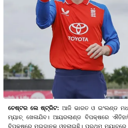
ଚେଷ୍ଟର ଲେ ଷ୍ଟ୍ରିଟ:
ଆଜି ଭାରତ ଓ ଇଂଲଣ୍ଡ ମଧ୍ୟ
ମ୍ୟାଚ୍ ଖେଳାଯିବ। ଆୟରଲାଣ୍ଡ ବିପକ୍ଷରେ ଐତିହା
ବିପକ୍ଷରେ ମଇଦାନକୁ ଓହ୍ଲାଇଛି। ପ୍ରଥମ ମ୍ୟାଚରେ ଟ