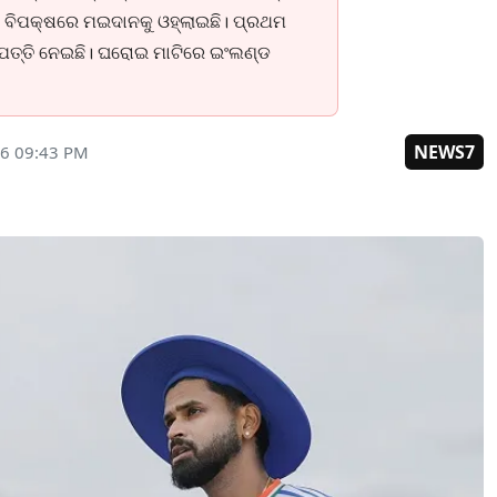
ଡ ବିପକ୍ଷରେ ମଇଦାନକୁ ଓହ୍ଲାଇଛି। ପ୍ରଥମ
୍ପତ୍ତି ନେଇଛି। ଘରୋଇ ମାଟିରେ ଇଂଲଣ୍ଡ
NEWS7
26 09:43 PM