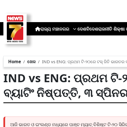
ରାଜ୍ୟ
ମହାନଗର
ଦେଶ
ବିଦେଶ
ରାଜନୀତି
ଶିକ୍ଷା 
Home
ଖେଳ
IND vs ENG: ପ୍ରଥମ ଟି-୨୦ରେ ଟସ୍ ଜିତି ଭାରତର ବ୍ୟା
IND vs ENG: ପ୍ରଥମ ଟି-୨
ବ୍ୟାଟିଂ ନିଷ୍ପତ୍ତି, ୩ ସ୍ପିନ
ଆଜି ଭାରତ ଓ ଇଂଲଣ୍ଡ ମଧ୍ୟରେ ପାଞ୍ଚ ମ୍ୟାଚ୍ ବିଶିଷ୍ଟ ଟି-୨୦ ସି