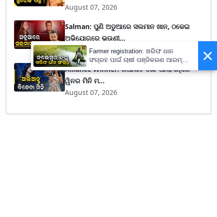
August 07, 2026
Salman: ପୁଣି ଅଡୁଆରେ ସଲମାନ ଖାନ, ଠକେଇ
ଅଭିଯୋଗରେ ଭଉଣୀ...
August 07, 2026
×
Farmer registration: ଖରିଫ ଧାନ
ସଂଗ୍ରହ ପାଇଁ ଚାଷୀ ପଞ୍ଜିକରଣ ଆରମ୍ଭ,
Alliance Winner: ରିଆଲିଟି ଶୋ’ ଆଲାଏନ୍ସର
ଆସନ୍ତା ୩୧ ଯାଏଁ ଚାଲିବ ପ୍ରକ୍ରିୟା
ୱିନର ମିନି ମ...
August 07, 2026