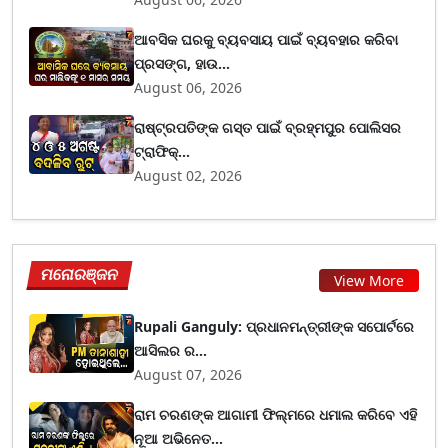
ଆବସିକ ଘରକୁ ବ୍ୟବସାୟ ପାଇଁ ବ୍ୟବହାର କରିବା
ପ୍ରସଙ୍ଗ, ହାଉ...
August 06, 2026
ରାଷ୍ଟ୍ରପତିଙ୍କ ଗସ୍ତ ପାଇଁ ବ୍ରହ୍ମପୁର ପୋଲିସର
ଟ୍ରାଫିକ୍...
August 02, 2026
ମନୋରଞ୍ଜନ
View More
Rupali Ganguly: ପ୍ରଧାନମନ୍ତ୍ରୀଙ୍କ ସପୋର୍ଟରେ
ଆସିଲର ର...
August 07, 2026
ରାମ ଚରଣଙ୍କ ଆଗାମୀ ଫିଲ୍ମରେ ଧମାଲ କରିବେ ଏହି
ନୂଆ ଅଭିନେତ...