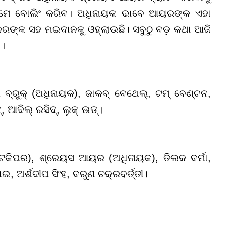
ଥମେ ବୋଲିଂ କରିବ। ଅଧିନାୟକ ଭାବେ ଆୟରଙ୍କ ଏହା
ପିନରଙ୍କ ସହ ମଇଦାନକୁ ଓହ୍ଲାଉଛି। ସବୁଠୁ ବଡ଼ କଥା ଆଜି
ି।
 ବ୍ରୁକ୍ (ଅଧିନାୟକ), ଜାକବ୍ ବେଥେଲ୍, ଟମ୍ ବେଣ୍ଟନ,
୍, ଆଦିଲ୍ ରସିଦ୍, ଲୁକ୍ ଉଡ୍।
େଟକିପର), ଶ୍ରେୟସ ଆୟର (ଅଧିନାୟକ), ତିଲକ ବର୍ମା,
ଇ, ଅର୍ଶଦୀପ ସିଂହ, ବରୁଣ ଚକ୍ରବର୍ତ୍ତୀ।