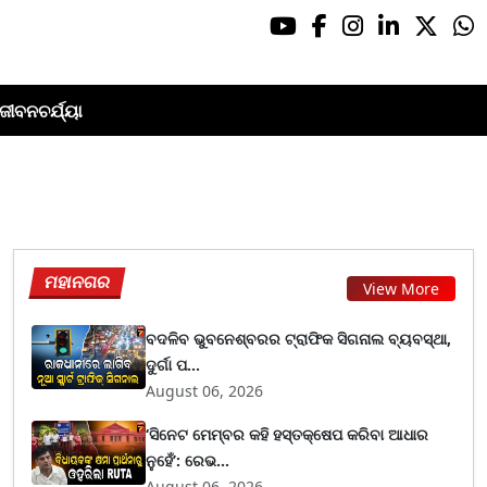
ଜୀବନଚର୍ଯ୍ୟା
ମହାନଗର
View More
ବଦଳିବ ଭୁବନେଶ୍ବରର ଟ୍ରାଫିକ ସିଗନାଲ ବ୍ୟବସ୍ଥା,
ଦୁର୍ଗା ପ...
August 06, 2026
‘ସିନେଟ ମେମ୍ବର କହି ହସ୍ତକ୍ଷେପ କରିବା ଆଧାର
ନୁହେଁ’: ରେଭ...
August 06, 2026