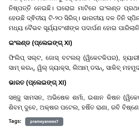
ନିଷ୍ପତ୍ତି ନେଇଛି। ଘରୋଇ ମାଟିରେ ଇଂଲଣ୍ଡ ପ୍ର
ହେଉଛି ଦ୍ଵିତୀୟ ଟି-୨୦ ସିରିଜ୍। ଭାରତୀୟ ଦଳ ତିନି ସ୍
ମଧ୍ୟ ବୈଭବ ସୂର୍ଯ୍ୟବଂଶୀଙ୍କ ପଦାର୍ପଣ ହୋଇ ପାରିଲାନ
ଇଂଲଣ୍ଡ (ପ୍ଲେଇଙ୍ଗ୍ XI)
ଫିଲିପ୍ ସଲ୍ଟ, ଜୋସ୍ ବଟଲର୍ (ୱିକେଟକିପର), ହ୍ୟାରୀ
ସାମ୍ କରନ୍, ୱିଲ୍ ଜ୍ୟାକ୍ସ, ଲିଆମ୍ ଡସନ୍, ସାକିବ୍ ମହମୁଦ
ଭାରତ (ପ୍ଲେଇଙ୍ଗ୍ XI)
ସଞ୍ଜୁ ସାମସନ, ଅଭିଷେକ ଶର୍ମା, ଇଶାନ କିଷନ (ୱିକ
ଶିବମ୍ ଦୁବେ, ଅକ୍ଷର ପଟେଲ, ହର୍ଷିତ ରାଣା, ରବି ବିଷ୍ଣୋ
Tags:
prameyanews7