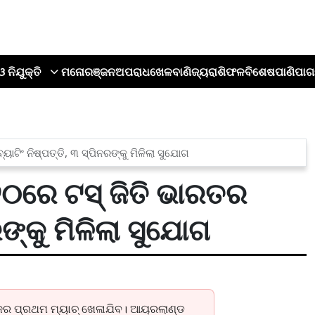
ଓ ନିଯୁକ୍ତି
ମନୋରଞ୍ଜନ
ଅପରାଧ
ଖେଳ
ବାଣିଜ୍ୟ
ରାଶିଫଳ
ବିଶେଷ
ପାଣିପାଗ
ଟିଂ ନିଷ୍ପତ୍ତି, ୩ ସ୍ପିନରଙ୍କୁ ମିଳିଲା ସୁଯୋଗ
୦ରେ ଟସ୍ ଜିତି ଭାରତର
ରଙ୍କୁ ମିଳିଲା ସୁଯୋଗ
ରିଜର ପ୍ରଥମ ମ୍ୟାଚ୍ ଖେଳାଯିବ। ଆୟରଲାଣ୍ଡ