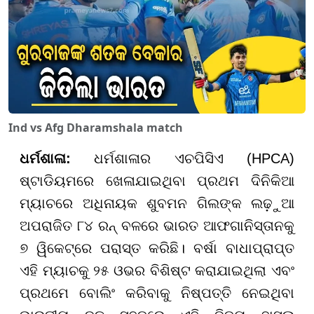
Ind vs Afg Dharamshala match
ଧର୍ମଶାଳା:
ଧର୍ମଶାଳାର ଏଚପିସିଏ (HPCA)
ଷ୍ଟାଡିୟମରେ ଖେଳାଯାଇଥିବା ପ୍ରଥମ ଦିନିକିଆ
ମ୍ୟାଚରେ ଅଧିନାୟକ ଶୁବମନ ଗିଲଙ୍କ ଲଢ଼ୁଆ
ଅପରାଜିତ ୮୪ ରନ୍ ବଳରେ ଭାରତ ଆଫଗାନିସ୍ତାନକୁ
୭ ୱିକେଟ୍ରେ ପରାସ୍ତ କରିଛି। ବର୍ଷା ବାଧାପ୍ରାପ୍ତ
ଏହି ମ୍ୟାଚକୁ ୨୫ ଓଭର ବିଶିଷ୍ଟ କରାଯାଇଥିଲା ଏବଂ
ପ୍ରଥମେ ବୋଲିଂ କରିବାକୁ ନିଷ୍ପତ୍ତି ନେଇଥିବା