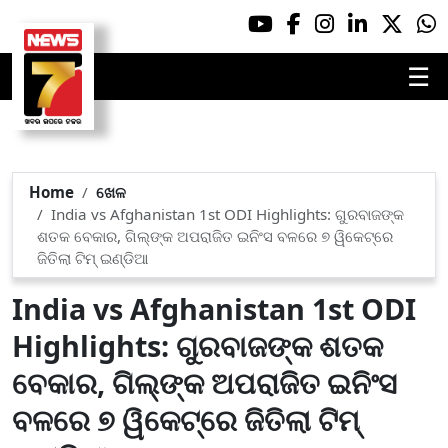
☰
Home
ଖେଳ
India vs Afghanistan 1st ODI Highlights: ଗୁରବାଜଙ୍କ
ଶତକ ବେକାର, ଗିଲ୍‌ଙ୍କ ଅପରାଜିତ ଇନିଂସ ବଳରେ ୭ ୱିକେଟ୍‌ରେ
ଜିତିଲା ଟିମ୍ ଇଣ୍ଡିଆ
India vs Afghanistan 1st ODI
Highlights: ଗୁରବାଜଙ୍କ ଶତକ
ବେକାର, ଗିଲ୍‌ଙ୍କ ଅପରାଜିତ ଇନିଂସ
ବଳରେ ୭ ୱିକେଟ୍‌ରେ ଜିତିଲା ଟିମ୍