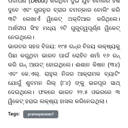
ପଦାର୍ପଣ (Debut) କରିଥିବା ଦୁଇ ଯୁବ ବୋଲର ହର୍ଷ
ଦୁବେ ଏବଂ ଗୁରନୁର ବ୍ରାର ଚମତ୍କାର ବୋଲିଂ କରି
୩ଟି ଲେଖାଏଁ ୱିକେଟ୍ ଅକ୍ତିଆର କରିଥିଲେ।
ଅର୍ଶଦୀପ ସିଂହ ମଧ୍ୟ ୨ଟି ଗୁରୁତ୍ୱପୂର୍ଣ୍ଣ ୱିକେଟ୍
ନେଇଥିଲେ।
ଭାରତର ସହଜ ବିଜୟ: ୧୯୫ ରନ୍ର ବିଜୟ ଲକ୍ଷ୍ୟକୁ
ପିଛା କରୁଥିବା ଭାରତ ପାଇଁ ରୋହିତ ଶର୍ମା ୧୬ ରନ୍
କରି ରନ୍ ଆଉଟ୍ ହୋଇଥିଲେ। ଈଶାନ କିଷନ (୩୪)
ଏବଂ କେ.ଏଲ୍. ରାହୁଲ ନିଜର ଆକ୍ରାମକ ବ୍ୟାଟିଂ
ଯୋଗୁଁ ଶୁବମନ ଗିଲ୍ (୮୪) ଙ୍କୁ ଭରପୂର ସାଥ୍
ଦେଇଥିଲେ। ଫଳରେ ଭାରତ ୨୨.୫ ଓଭରରେ ୩
ୱିକେଟ୍ ହରାଇ ଲକ୍ଷ୍ୟ ହାସଲ କରିନେଇଥିଲା।
Tags:
prameyanews7