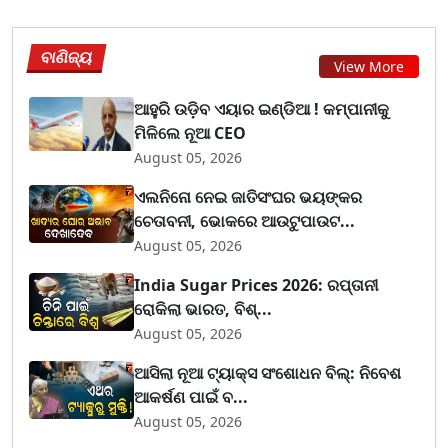
ବାଣିଜ୍ୟ
View More
ଆହୁରି ଉଡ଼ିବ ଏୟାର ଇଣ୍ଡିଆ ! କମ୍ପାନୀକୁ
ମିଳିଲେ ନୂଆ CEO
August 05, 2026
ଏଲନିନୋ ନେଇ ଜାତିସଂଘର ଭୟଙ୍କର
ଚେତାବନୀ, ଭୋକରେ ଆଉଟୁପାଉଟ...
August 05, 2026
India Sugar Prices 2026: ରପ୍ତାନୀ
ରୋକିଲା ଭାରତ, ବିଶ୍...
August 05, 2026
ଆସିଲା ନୂଆ ଟ୍ୟାକ୍ସ ସଂଶୋଧନ ବିଲ୍: ନିବେଶ
ଆକର୍ଷଣ ପାଇଁ ବ...
August 05, 2026