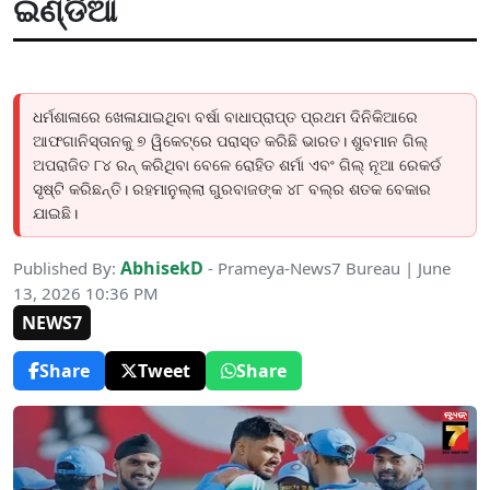
ଇଣ୍ଡିଆ
ଧର୍ମଶାଳାରେ ଖେଳାଯାଇଥିବା ବର୍ଷା ବାଧାପ୍ରାପ୍ତ ପ୍ରଥମ ଦିନିକିଆରେ
ଆଫଗାନିସ୍ତାନକୁ ୭ ୱିକେଟ୍‌ରେ ପରାସ୍ତ କରିଛି ଭାରତ। ଶୁବମାନ ଗିଲ୍
ଅପରାଜିତ ୮୪ ରନ୍ କରିଥିବା ବେଳେ ରୋହିତ ଶର୍ମା ଏବଂ ଗିଲ୍ ନୂଆ ରେକର୍ଡ
ସୃଷ୍ଟି କରିଛନ୍ତି। ରହମାନୁଲ୍ଲା ଗୁରବାଜଙ୍କ ୪୮ ବଲ୍‌ର ଶତକ ବେକାର
ଯାଇଛି।
AbhisekD
Published By:
- Prameya-News7 Bureau | June
13, 2026 10:36 PM
NEWS7
Share
Tweet
Share