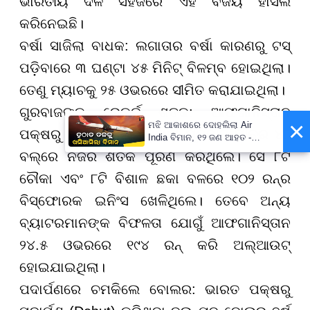
ଭାରତୀୟ ଦଳ ସହଜରେ ଏହି ବିଜୟ ହାସଲ
କରିନେଇଛି।
ବର୍ଷା ସାଜିଲା ବାଧକ: ଲଗାତାର ବର୍ଷା କାରଣରୁ ଟସ୍
ପଡ଼ିବାରେ ୩ ଘଣ୍ଟା ୪୫ ମିନିଟ୍ ବିଳମ୍ବ ହୋଇଥିଲା।
ତେଣୁ ମ୍ୟାଚକୁ ୨୫ ଓଭରରେ ସୀମିତ କରାଯାଇଥିଲା।
ଗୁରବାଜଙ୍କ ରେକର୍ଡ ଶତକ: ଆଫଗାନିସ୍ତାନ
×
ମଝି ଆକାଶରେ ଦୋହଲିଲା Air
ପକ୍ଷରୁ ଓପନର୍ ରହମାନୁଲ୍ଲା ଗୁରବାଜ ମାତ୍ର ୪୮
India ବିମାନ, ୧୨ ଜଣ ଆହତ -
PrameyaNews7
ବଲ୍ରେ ନିଜର ଶତକ ପୂରଣ କରିଥିଲେ। ସେ ୮ଟି
ଚୌକା ଏବଂ ୮ଟି ବିଶାଳ ଛକା ବଳରେ ୧୦୨ ରନ୍ର
ବିସ୍ଫୋରକ ଇନିଂସ ଖେଳିଥିଲେ। ତେବେ ଅନ୍ୟ
ବ୍ୟାଟରମାନଙ୍କ ବିଫଳତା ଯୋଗୁଁ ଆଫଗାନିସ୍ତାନ
୨୪.୫ ଓଭରରେ ୧୯୪ ରନ୍ କରି ଅଲ୍ଆଉଟ୍
ହୋଇଯାଇଥିଲା।
ପଦାର୍ପଣରେ ଚମକିଲେ ବୋଲର: ଭାରତ ପକ୍ଷରୁ