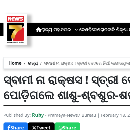
ରାଜ୍ୟ
ମହାନଗର
ଦେଶ
ବିଦେଶ
ରାଜନୀତି
ଶିକ୍ଷା 
Home
ରାଜ୍ୟ
ସ୍ବାମୀ ନା ରାକ୍ଷସ ! ସ୍ତ୍ରୀ ଦେହରେ ନିଆଁ ଲଗାଉଥିଲ
ସ୍ବାମୀ ନା ରାକ୍ଷସ ! ସ୍ତ୍ରୀ
ପୋଡ଼ିଗଲେ ଶାଶୁ-ଶ୍ବଶୁର-ଶ
Ruby
Published By:
- Prameya-News7 Bureau | February 18, 
Share
Tweet
Share