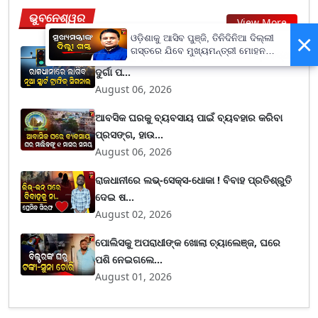
ଭୁବନେଶ୍ୱର
View More
×
ଓଡ଼ିଶାକୁ ଆସିବ ପୁଞ୍ଜି, ତିନିଦିନିଆ ଦିଲ୍ଲୀ
ଗସ୍ତରେ ଯିବେ ମୁଖ୍ୟମନ୍ତ୍ରୀ ମୋହନ
ବଦଳିବ ଭୁବନେଶ୍ବରର ଟ୍ରାଫିକ ସିଗନାଲ ବ୍ୟବସ୍ଥା,
ମାଝୀ
ଦୁର୍ଗା ପ...
August 06, 2026
ଆବସିକ ଘରକୁ ବ୍ୟବସାୟ ପାଇଁ ବ୍ୟବହାର କରିବା
ପ୍ରସଙ୍ଗ, ହାଉ...
August 06, 2026
ରାଜଧାନୀରେ ଲଭ୍-ସେକ୍ସ-ଧୋକା ! ବିବାହ ପ୍ରତିଶ୍ରୁତି
ଦେଇ ଷ...
August 02, 2026
ପୋଲିସକୁ ଅପରାଧୀଙ୍କ ଖୋଲା ଚ୍ୟାଲେଞ୍ଜ, ଘରେ
ପଶି ନେଇଗଲେ...
August 01, 2026