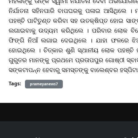
ମହିଳାଙ୍କୁ ତାଙ୍କ ସ୍ୱାମୀ ନିର୍ଯାତନା ଦେବା ଅଭି
ନିର୍ଯାତନା ସହିନପାରି ବାପଘରକୁ ପଳାଇ ଆସିଥିଲେ ।
ପହଞ୍ଚି ପାଟିତୁଣ୍ତ କରିବା ସହ ଉତକ୍ଷିପ୍ତ ହୋଇ ସାଙ୍
ଲଗାଇବାକୁ ଉଦ୍ୟମ କରିଥିଲେ । ପରିବାର ଲୋକ ବି
ଫିଙ୍ଗି ନିଆଁ ଲଗାଇ ଦେଇଥିଲେ । ଯାହା ଫଳରେ ଝ
ହୋଇଥିଲେ । ଚିତ୍କାର ଶୁଣି ସ୍ଥାନୀୟ ଲୋକ ପହଞ୍ଚି 
ଗୁରୁତର ମାନଙ୍କୁ ପ୍ରଥମେ ପ୍ରତାପପୁର ଗୋଷ୍ଠୀ ସ୍ବାସ
ସଙ୍କଟାପନ୍ନ ହେବାରୁ ସମସ୍ତଙ୍କୁ ବାଲେଶ୍ବର ହସ୍ପିଟା
Tags:
prameyanews7