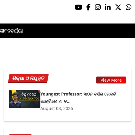
ଜୀବନଚର୍ଯ୍ୟା
ଶିକ୍ଷା ଓ ନିଯୁକ୍ତି
View More
Youngest Professor: ୩୦୬ ବର୍ଷର ରେକର୍ଡ
ଭାଙ୍ଗିଲେ ୧୮ ବ...
August 03, 2026