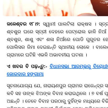
ଜଳେଶ୍ବର ୧୮।୨:
ସ୍ୱାମୀ ପାଲଟିଲା ରାକ୍ଷସ । ସ୍ତ୍ର
ଶ୍ବଶୁର ଘରେ ସ୍ତ୍ରୀ ଦେହରେ ପେଟ୍ରୋଲ ଢାଳି ନିଆଁ
ଶ୍ବଶୁର, ଶାଶୁ ଏବଂ ଶଳା ନିଆଁରେ ପୋଡି ଗୁରୁତର ହୋ
ପୋଲିସର ଜିମା ଦେଇଛନ୍ତି ସ୍ଥାନୀୟ ଲୋକେ । ବାଲେଶ୍
ଗ୍ରାମରେ ଘଟିଛି ଏଭଳି ଅଭାବନୀୟ ଘଟଣା ।
ଏ ଖବର ବି ପଢ଼ନ୍ତୁ:-
ବିଧାନସଭା ଆରମ୍ଭରୁ ବିରୋଧୀ
ଜୋରଦାର ହଙ୍ଗାମା
ସୂଚନାଯୋଗ୍ୟ ଯେ, ନାରାୟଣପୁର ଗ୍ରାମର ରାଜେନ୍ଦ୍ର 
କବି ସହ ତାଙ୍କ ଝିଅଙ୍କ ବିବାହ କରାଇଥିଲେ । ୭ ବର୍ଷ ପ
ଅଛନ୍ତି । ତେବେ ବିବାହ ପରଠାରୁ ଦୁହିଁଙ୍କ ମଧ୍ୟରେ ବି