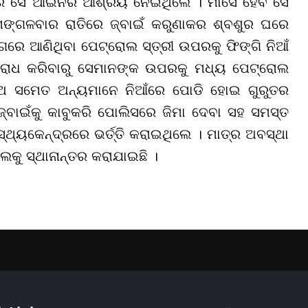
ଯୋଗରେ ସେ ଆଇନର ଆଶ୍ରୟ ନେଇଥିଲେ । ମାସେ ହେବ ସେ
 ମଙ୍ଗଳବାର ରାତିରେ ଜ୍ବାଇଁ କରୁଣାକର ଶ୍ବଶୁର ଘରେ
ଗରେ ଆଣିଥିବା ପେଟ୍ରୋଲ ସ୍ତ୍ରୀ ଉପରକୁ ଫିଙ୍ଗି ନିଆଁ
ରୋଧ କରିବାରୁ ସେମାନଙ୍କ ଉପରକୁ ମଧ୍ୟ ପେଟ୍ରୋଲ
ିଅ ସମେତ ଅନ୍ୟମାନେ ନିଆଁରେ ପୋଡି ହୋଇ ଗୁରୁତର
ଜ୍ବାଇଁକୁ କାବୁକରି ପୋଲିସରେ ଜିମା ଦେବା ସହ ସମସ୍ତ
୍ଥ୍ୟକେନ୍ଦ୍ରରେ ଭର୍ତ୍ତି କରାଇଥିଲେ । ମାତ୍ର ଅବସ୍ଥା
ଲକୁ ସ୍ଥାନାନ୍ତର କରାଯାଇଛି ।
YouTube
Facebook
Instagram
Linkedin
Twitt