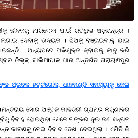
ୀକୁ ଜୀବନରୁ ମାରିଦେବା ପାଇଁ ରଚିଥିଲା ଷଡ଼ଯନ୍ତ୍ର ।
 ଲଗାଇ ଦେବାକୁ ଉଦ୍ୟମ । ଝିଅକୁ ବଞ୍ଚାଇବାକୁ ଯାଇ
ଇଛନ୍ତି । ଅନ୍ୟପଟେ ଅଭିଯୁକ୍ତ ଜ୍ବାଇଁକୁ କାବୁ କରି
ବର ଜିଲ୍ଲା ବାଲିଆପାଳ ଥାନା ଅନ୍ତର୍ଗତ ନାରାୟଣପୁର
ଙ୍କ ପ୍ରବଳ ହଟ୍ଟଗୋଳ, ଧାନମଣ୍ଡି ସମସ୍ୟାକୁ ନେଇ
ସାମନ୍ତରାୟ ସୋର ଅଞ୍ଚଳ ମାଳତ୍ରୀ ଗ୍ରାମର କରୁଣାକର
ୂର୍ବରୁ ବିବାହ ହୋଇଥିବା ବେଳେ ତାଙ୍କର ଦୁଇ ଜଣ ସନ୍ତାନ
ଭିନ୍ନ କାରଣକୁ ନେଇ ବିବାଦ ଦେଖା ଦେଇଥିଲା । ଏମିତି କି