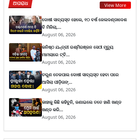
ଅପରାଧ
View More
ଦୋଷୀ ସାବ୍ୟସ୍ତ ହେଲେ, ୧୦ ବର୍ଷ ଜେଲଦଣ୍ଡାଦେଶ
ବି ମିଳିଲା,...
August 06, 2026
କନିଷ୍ଠ ଯନ୍ତ୍ରୀ ରଶ୍ମିରଞ୍ଜନ ସେଠୀ ମୃତ୍ୟୁ
ମାମଲାରେ ଟ୍ବି...
August 06, 2026
ତରୁଣ ତେଜପାଲ ଦୋଷୀ ସାବ୍ୟସ୍ତ ହେବା ପରେ
ଆସିଲା ପୀଡ଼ିତାଙ୍...
August 06, 2026
କାହାକୁ କିଛି କହିବୁନି, ଜଣାଇଲେ ତତେ ହାଣି ଖଣ୍ଡ
ଖଣ୍ଡ କରି...
August 06, 2026