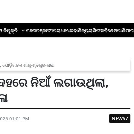
ଓ ନିଯୁକ୍ତି
ମନୋରଞ୍ଜନ
ଅପରାଧ
ଖେଳ
ବାଣିଜ୍ୟ
ରାଶିଫଳ
ବିଶେଷ
ପାଣିପାଗ
ା, ପୋଡ଼ିଗଲେ ଶାଶୁ-ଶ୍ବଶୁର-ଶଳା
 ଦେହରେ ନିଆଁ ଲଗାଉଥିଲା,
ଳା
NEWS7
2026 01:01 PM