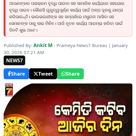
ଆପଣଙ୍କର ପରାକ୍ରମ ବୃଦ୍ଧି ପାଇବା ସହ ସାମାଜିକ କାର୍ଯ୍ୟରେ ସହଯୋଗ
ବୃଦ୍ଧି ପାଇବ। କୌଣସି ଗୁରୁତ୍ୱପୂର୍ଣ୍ଣ କାର୍ଯ୍ୟ ପାଇଁ ଅଳ୍ପ ଦୂରକୁ ଯାତ୍ରା
କରିପାରନ୍ତି। ଭାଇଭଉଣୀଙ୍କ ସହ ସମ୍ପର୍କରେ ମଧୁରତା ଆସିବା ସହ
ସେମାନଙ୍କ ଠାରୁ ଲାଭ ମିଳିବ। ଆଜି ନୂତନ କାର୍ଯ୍ୟ ଆରମ୍ଭ କରିବା ପାଇଁ
ଦିନଟି ଶୁଭ ଅଟେ।
Ankit M
Published By:
- Prameya-News7 Bureau | January
30, 2026 07:21 AM
NEWS7
Share
Tweet
Share