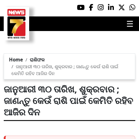
☰
Home
ରାଶିଫଳ
ଜାନୁଆରୀ ୩୦ ତାରିଖ, ଶୁକ୍ରବାର ; ଜାଣନ୍ତୁ କେଉଁ ରାଶି ପାଇଁ
କେମିତି ରହିବ ଆଜିର ଦିନ
ଜାନୁଆରୀ ୩୦ ତାରିଖ, ଶୁକ୍ରବାର ;
ଜାଣନ୍ତୁ କେଉଁ ରାଶି ପାଇଁ କେମିତି ରହିବ
ଆଜିର ଦିନ