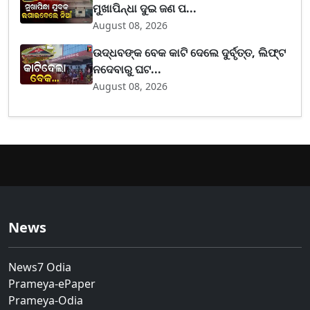
ମୁଖାପିନ୍ଧା ଦୁଇ ଜଣ ପ...
August 08, 2026
ଉଦ୍ଧବଙ୍କ ବେକ କାଟି ଦେଲେ ଦୁର୍ବୃତ୍ତ, ଲିଫ୍ଟ
ନଦେବାରୁ ଘଟ...
August 08, 2026
News
News7 Odia
Prameya-ePaper
Prameya-Odia