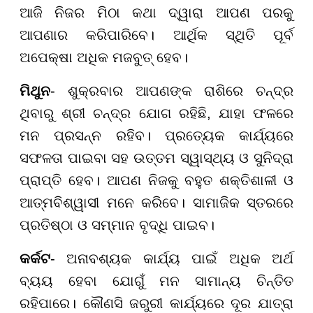
ଆଜି ନିଜର ମିଠା କଥା ଦ୍ୱାରା ଆପଣ ପରକୁ
ଆପଣାର କରିପାରିବେ। ଆର୍ଥିକ ସ୍ଥିତି ପୂର୍ବ
ଅପେକ୍ଷା ଅଧିକ ମଜବୁତ୍ ହେବ।
ମିଥୁନ
- ଶୁକ୍ରବାର ଆପଣଙ୍କ ରାଶିରେ ଚନ୍ଦ୍ର
ଥିବାରୁ ଶ୍ରୀ ଚନ୍ଦ୍ର ଯୋଗ ରହିଛି, ଯାହା ଫଳରେ
ମନ ପ୍ରସନ୍ନ ରହିବ। ପ୍ରତ୍ୟେକ କାର୍ଯ୍ୟରେ
ସଫଳତା ପାଇବା ସହ ଉତ୍ତମ ସ୍ୱାସ୍ଥ୍ୟ ଓ ସୁନିଦ୍ରା
ପ୍ରାପ୍ତି ହେବ। ଆପଣ ନିଜକୁ ବହୁତ ଶକ୍ତିଶାଳୀ ଓ
ଆତ୍ମବିଶ୍ୱାସୀ ମନେ କରିବେ। ସାମାଜିକ ସ୍ତରରେ
ପ୍ରତିଷ୍ଠା ଓ ସମ୍ମାନ ବୃଦ୍ଧି ପାଇବ।
କର୍କଟ
- ଅନାବଶ୍ୟକ କାର୍ଯ୍ୟ ପାଇଁ ଅଧିକ ଅର୍ଥ
ବ୍ୟୟ ହେବା ଯୋଗୁଁ ମନ ସାମାନ୍ୟ ଚିନ୍ତିତ
ରହିପାରେ। କୌଣସି ଜରୁରୀ କାର୍ଯ୍ୟରେ ଦୂର ଯାତ୍ରା