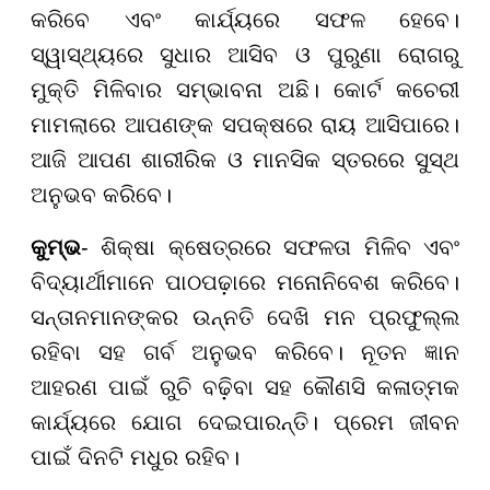
କରିବେ ଏବଂ କାର୍ଯ୍ୟରେ ସଫଳ ହେବେ।
ସ୍ୱାସ୍ଥ୍ୟରେ ସୁଧାର ଆସିବ ଓ ପୁରୁଣା ରୋଗରୁ
ମୁକ୍ତି ମିଳିବାର ସମ୍ଭାବନା ଅଛି। କୋର୍ଟ କଚେରୀ
ମାମଲାରେ ଆପଣଙ୍କ ସପକ୍ଷରେ ରାୟ ଆସିପାରେ।
ଆଜି ଆପଣ ଶାରୀରିକ ଓ ମାନସିକ ସ୍ତରରେ ସୁସ୍ଥ
ଅନୁଭବ କରିବେ।
କୁମ୍ଭ
- ଶିକ୍ଷା କ୍ଷେତ୍ରରେ ସଫଳତା ମିଳିବ ଏବଂ
ବିଦ୍ୟାର୍ଥୀମାନେ ପାଠପଢ଼ାରେ ମନୋନିବେଶ କରିବେ।
ସନ୍ତାନମାନଙ୍କର ଉନ୍ନତି ଦେଖି ମନ ପ୍ରଫୁଲ୍ଲ
ରହିବା ସହ ଗର୍ବ ଅନୁଭବ କରିବେ। ନୂତନ ଜ୍ଞାନ
ଆହରଣ ପାଇଁ ରୁଚି ବଢ଼ିବା ସହ କୌଣସି କଳାତ୍ମକ
କାର୍ଯ୍ୟରେ ଯୋଗ ଦେଇପାରନ୍ତି। ପ୍ରେମ ଜୀବନ
ପାଇଁ ଦିନଟି ମଧୁର ରହିବ।