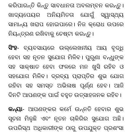
କରିପାରନ୍ତି କିନ୍ତୁ ସାବଧାନତା ଅବଲମ୍ବନ କରନ୍ତୁ।
ଖାଦ୍ୟପେୟର ଅନିୟମିତତା ଯୋଗୁଁ ସ୍ୱାସ୍ଥ୍ୟ
ସାମାନ୍ୟ ଖରାପ ହୋଇପାରେ। ନିଜ କ୍ରୋଧ ଉପରେ
ନିୟନ୍ତ୍ରଣ ରଖିବାକୁ ଚେଷ୍ଟା କରନ୍ତୁ।
ସିଂହ
- ବ୍ୟବସାୟରେ ଉଲ୍ଲେଖନୀୟ ଆୟ ବୃଦ୍ଧି
ହେବା ସହ ନୂତନ ସୁଯୋଗ ମିଳିବ। ପୁରୁଣା ବନ୍ଧୁଙ୍କ
ସହ ସାକ୍ଷାତ ହେବା ଫଳରେ ମନ ଖୁସି ରହିବ ଓ
ସହଯୋଗ ମିଳିବ। ଦ୍ରବ୍ୟ ପ୍ରାପ୍ତିର ଶୁଭ ଯୋଗ
ରହିବା ସହ ସମସ୍ତ ଅଭିଳାଷ ପୂର୍ଣ୍ଣ ହେବ। ଆଜି
ଦିନଟି ଆପଣଙ୍କ ପାଇଁ ବହୁତ ଉତ୍ସାହଜନକ ରହିବ।
କନ୍ୟା
- ଆପଣଙ୍କର କର୍ମେ ଉନ୍ନତି ହେବାର ଶୁଭ
ସୂଚନା ମିଳୁଛି ଏବଂ ନୂତନ ଚାକିରିର ସୁଯୋଗ ଅଛି।
ଉପରିସ୍ଥ ଅଧିକାରୀଙ୍କ ଠାରୁ ଉପଯୁକ୍ତ ପ୍ରଶଂସା