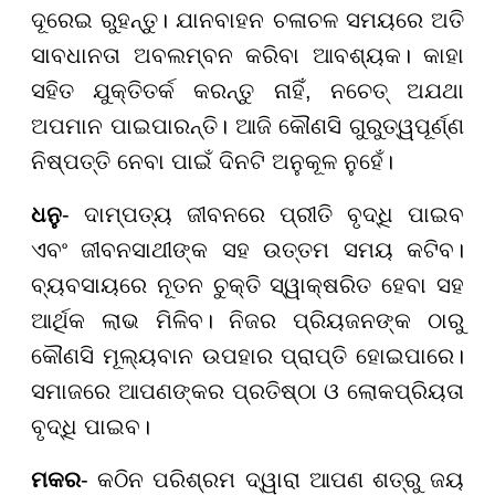
ଦୂରେଇ ରୁହନ୍ତୁ। ଯାନବାହନ ଚଳାଚଳ ସମୟରେ ଅତି
ସାବଧାନତା ଅବଲମ୍ବନ କରିବା ଆବଶ୍ୟକ। କାହା
ସହିତ ଯୁକ୍ତିତର୍କ କରନ୍ତୁ ନାହିଁ, ନଚେତ୍ ଅଯଥା
ଅପମାନ ପାଇପାରନ୍ତି। ଆଜି କୌଣସି ଗୁରୁତ୍ୱପୂର୍ଣ୍ଣ
ନିଷ୍ପତ୍ତି ନେବା ପାଇଁ ଦିନଟି ଅନୁକୂଳ ନୁହେଁ।
ଧନୁ
- ଦାମ୍ପତ୍ୟ ଜୀବନରେ ପ୍ରୀତି ବୃଦ୍ଧି ପାଇବ
ଏବଂ ଜୀବନସାଥୀଙ୍କ ସହ ଉତ୍ତମ ସମୟ କଟିବ।
ବ୍ୟବସାୟରେ ନୂତନ ଚୁକ୍ତି ସ୍ୱାକ୍ଷରିତ ହେବା ସହ
ଆର୍ଥିକ ଲାଭ ମିଳିବ। ନିଜର ପ୍ରିୟଜନଙ୍କ ଠାରୁ
କୌଣସି ମୂଲ୍ୟବାନ ଉପହାର ପ୍ରାପ୍ତି ହୋଇପାରେ।
ସମାଜରେ ଆପଣଙ୍କର ପ୍ରତିଷ୍ଠା ଓ ଲୋକପ୍ରିୟତା
ବୃଦ୍ଧି ପାଇବ।
ମକର
- କଠିନ ପରିଶ୍ରମ ଦ୍ୱାରା ଆପଣ ଶତ୍ରୁ ଜୟ