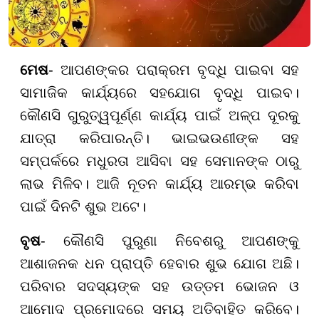
ମେଷ
- ଆପଣଙ୍କର ପରାକ୍ରମ ବୃଦ୍ଧି ପାଇବା ସହ
ସାମାଜିକ କାର୍ଯ୍ୟରେ ସହଯୋଗ ବୃଦ୍ଧି ପାଇବ।
କୌଣସି ଗୁରୁତ୍ୱପୂର୍ଣ୍ଣ କାର୍ଯ୍ୟ ପାଇଁ ଅଳ୍ପ ଦୂରକୁ
ଯାତ୍ରା କରିପାରନ୍ତି। ଭାଇଭଉଣୀଙ୍କ ସହ
ସମ୍ପର୍କରେ ମଧୁରତା ଆସିବା ସହ ସେମାନଙ୍କ ଠାରୁ
ଲାଭ ମିଳିବ। ଆଜି ନୂତନ କାର୍ଯ୍ୟ ଆରମ୍ଭ କରିବା
ପାଇଁ ଦିନଟି ଶୁଭ ଅଟେ।
ବୃଷ
- କୌଣସି ପୁରୁଣା ନିବେଶରୁ ଆପଣଙ୍କୁ
ଆଶାଜନକ ଧନ ପ୍ରାପ୍ତି ହେବାର ଶୁଭ ଯୋଗ ଅଛି।
ପରିବାର ସଦସ୍ୟଙ୍କ ସହ ଉତ୍ତମ ଭୋଜନ ଓ
ଆମୋଦ ପ୍ରମୋଦରେ ସମୟ ଅତିବାହିତ କରିବେ।