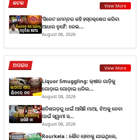
କଟକ
View More
‘ସିନେଟ ମେମ୍ବର କହି ହସ୍ତକ୍ଷେପ କରିବା
ଆଧାର ନୁହେଁ’: ରେଭ...
August 06, 2026
ଅପରାଧ
View More
Liquor Smuggling: କ୍ଷୀର ଗାଡ଼ିକୁ
ଗୋଡ଼ାଇ ଗୋଡ଼ାଇ ଧରିଲ...
August 08, 2026
ଛତିଶଗଡ଼ରୁ ଧାଇଁ ଆସିଛି ମାଆ, ଝିଅକୁ ନେବା
ପାଇଁ ସ୍ୱାମୀ ସ...
August 08, 2026
Rourkela : ଶୌଚ ହେବାକୁ ଯାଇଥିଲେ,