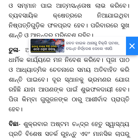
ଓ ସମ୍ମାନ ପାଇ ଆତ୍ମସନ୍ତୋଷ ଲାଭ କରିବେ।
ବ୍ୟବସାୟିକ କ୍ଷେତ୍ରରେ ନିଆଯାଇଥିବା
ନିଷ୍ପତ୍ତିଗୁଡ଼ିକ ଫଳପ୍ରଦ ହେବ। ପରିବାରରେ ସୁଖ
ଶାନ୍ତି ଓ ଆନନ୍ଦର ପରିବେଶ ରହିବ।
×
ଜବତ ବାଇକ ଥାନାରୁ ବିକ୍ରି ଘଟଣା,
ତଦନ୍ତ ନିର୍ଦ୍ଦେଶ ଦେଲେ ଏସପି
ତୁଳା
- ଆପଣଙ୍କର ଭାଗ୍ୟ ଉନ୍ନତି ହେବ ଏବଂ
ଧାର୍ମିକ କାର୍ଯ୍ୟରେ ମନ ନିବେଶ କରିବେ। ପୂଜା ପାଠ
ଓ ଆଧ୍ୟାତ୍ମିକ ଚେତନାରେ ସମୟ ଅତିବାହିତ କରି
ଶାନ୍ତି ପାଇବେ। ଦୂର ସ୍ଥାନକୁ ଭ୍ରମଣର ଯୋଗ
ରହିଛି ଯାହା ଆପଣଙ୍କ ପାଇଁ ଶୁଭଫଳଦାୟୀ ହେବ।
ପିତା କିମ୍ବା ଗୁରୁଜନଙ୍କ ଠାରୁ ଆଶୀର୍ବାଦ ପ୍ରାପ୍ତି
ହେବ।
ବିଛା
- ଶୁକ୍ରବାର ଅଷ୍ଟମ ଚନ୍ଦ୍ର ହେତୁ ସ୍ୱାସ୍ଥ୍ୟ
ପ୍ରତି ବିଶେଷ ସତର୍କ ରୁହନ୍ତୁ ଏବଂ ମାନସିକ ଚାପରୁ