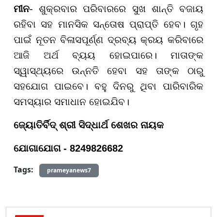
ମୀନ
- ଶୁକ୍ରବାର ପରିବାରରେ ସୁଖ ଶାନ୍ତି ବଜାୟ
ରହିବା ସହ ମାନସିକ ସନ୍ତୋଷ ପ୍ରାପ୍ତି ହେବ। ଗୃହ
ପାଇଁ ନୂତନ ବିଳାସପୂର୍ଣ୍ଣ ଦ୍ରବ୍ୟ କ୍ରୟ କରିବାରେ
ଆଜି ଅର୍ଥ ବ୍ୟୟ ହୋଇପାରେ। ମାତାଙ୍କ
ସ୍ୱାସ୍ଥ୍ୟରେ ଉନ୍ନତି ହେବା ସହ ତାଙ୍କ ଠାରୁ
ସହଯୋଗ ପାଇବେ। ବହୁ ଦିନରୁ ଥିବା ପାରିବାରିକ
ସମସ୍ୟାର ସମାଧାନ ହୋଇଯିବ।
ଜ୍ୟୋତିର୍ବିଦ୍ ଶ୍ରୀ ସିଦ୍ଧାର୍ଥ ଶେଖର ନାୟକ
ଯୋଗାଯୋଗ - 8249826682
Tags:
prameyanews7