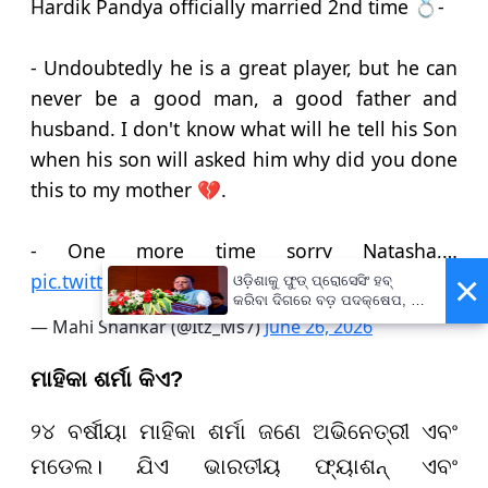
Hardik Pandya officially married 2nd time 💍-
- Undoubtedly he is a great player, but he can
never be a good man, a good father and
husband. I don't know what will he tell his Son
when his son will asked him why did you done
this to my mother 💔.
- One more time sorry Natasha,…
×
pic.twitter.com/MOuKMwGcD3
ଓଡ଼ିଶାକୁ ଫୁଡ୍ ପ୍ରୋସେସିଂ ହବ୍
କରିବା ଦିଗରେ ବଡ଼ ପଦକ୍ଷେପ, ୪୨
ହଜାରରୁ ଅଧିକ ନିଯୁକ୍ତି ସୁଯୋଗ
— Mahi Shankar (@Itz_Ms7)
June 26, 2026
ମାହିକା ଶର୍ମା କିଏ?
୨୪ ବର୍ଷୀୟା ମାହିକା ଶର୍ମା ଜଣେ ଅଭିନେତ୍ରୀ ଏବଂ
ମଡେଲ। ଯିଏ ଭାରତୀୟ ଫ୍ୟାଶନ୍ ଏବଂ