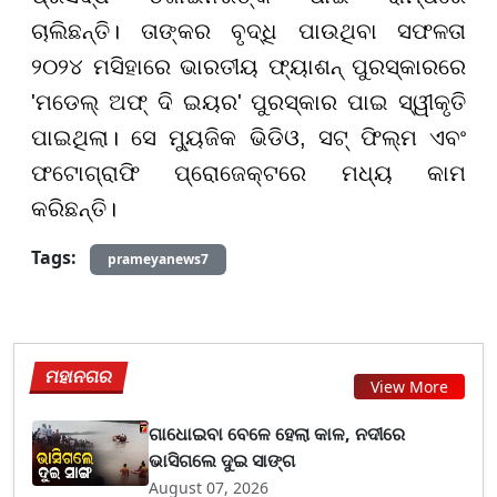
ଚାଲିଛନ୍ତି। ତାଙ୍କର ବୃଦ୍ଧି ପାଉଥିବା ସଫଳତା
୨୦୨୪ ମସିହାରେ ଭାରତୀୟ ଫ୍ୟାଶନ୍ ପୁରସ୍କାରରେ
'ମଡେଲ୍ ଅଫ୍ ଦି ଇୟର' ପୁରସ୍କାର ପାଇ ସ୍ୱୀକୃତି
ପାଇଥିଲା। ସେ ମ୍ୟୁଜିକ ଭିଡିଓ, ସଟ୍ ଫିଲ୍ମ ଏବଂ
ଫଟୋଗ୍ରାଫି ପ୍ରୋଜେକ୍ଟରେ ମଧ୍ୟ କାମ
କରିଛନ୍ତି।
Tags:
prameyanews7
ମହାନଗର
View More
ଗାଧୋଇବା ବେଳେ ହେଲା କାଳ, ନଦୀରେ
ଭାସିଗଲେ ଦୁଇ ସାଙ୍ଗ
August 07, 2026