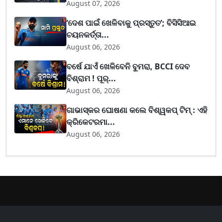
August 07, 2026
‘ଦେଶ ପାଇଁ ଖେଳିବାକୁ ପ୍ରସ୍ତୁତ’; ବିସିସିଆଇ
ଚୟନକର୍ତ୍ତା...
August 06, 2026
ବର୍ଷେ ଯାଏଁ ଖେଳିବେନି ବୁମରା, BCCI ଦେବ
ବିଶ୍ରାମ ! ପୂର୍...
August 06, 2026
ଗାଭାସ୍କର ଘୋଷଣା କଲେ ବିଶ୍ୱକପ୍ ଟିମ୍ : ଏହି
କ୍ରିକେଟରମା...
August 06, 2026