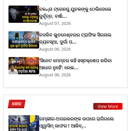
ଚଳନ୍ତା ଟ୍ରେନରୁ ଯୁବକଙ୍କୁ ଠେଲିଦେଲେ
ଦୁର୍ବୃତ୍ତ, ବର୍ଷା...
August 07, 2026
ବଦଳିବ ଭୁବନେଶ୍ବରର ଟ୍ରାଫିକ ସିଗନାଲ
ବ୍ୟବସ୍ଥା, ଦୁର୍ଗା ପ...
August 06, 2026
‘ସିନେଟ ମେମ୍ବର କହି ହସ୍ତକ୍ଷେପ କରିବା
ଆଧାର ନୁହେଁ’: ରେଭ...
August 06, 2026
ଖେଳ
View More
ଗମ୍ଭୀର-ଅଗରକରଙ୍କ ଉପରେ ରାଗିଗଲେ
ଓ୍ୱାସିମ୍ ଜାଫର ! ଆକିବ୍...