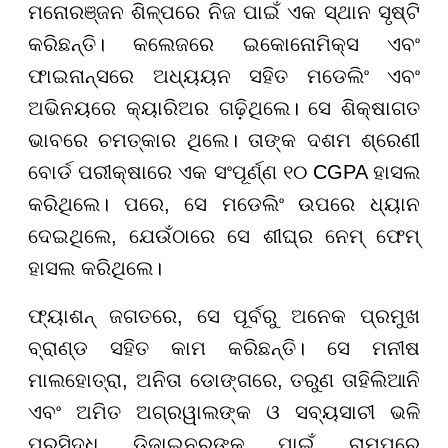
ମନୋରଞ୍ଜନ ଶିଳ୍ପରେ ନିଜ ପାଇଁ ଏକ ସ୍ଥାନ ସୃଷ୍ଟି
କରିଛନ୍ତି। କଲେଜରେ ଇକୋନୋମିକ୍ସ ଏବଂ
ଫାଇନାନ୍ସରେ ଅଧ୍ୟୟନ ସହିତ ମଡେଲିଂ ଏବଂ
ଅଭିନୟରେ କ୍ୟାରିଅର ଗଢ଼ିଥିଲେ। ସେ ଶିକ୍ଷାଗତ
ଭାବରେ ଚମତ୍କାର ଥିଲେ। ତାଙ୍କ ଦଶମ ଶ୍ରେଣୀ
ବୋର୍ଡ ପରୀକ୍ଷାରେ ଏକ ସଂପୂର୍ଣ୍ଣ ୧୦ CGPA ହାସଲ
କରିଥିଲେ। ପରେ, ସେ ମଡେଲିଂ ଉପରେ ଧ୍ୟାନ
ଦେଇଥିଲେ, ଯେଉଁଠାରେ ସେ ଶୀଘ୍ର ନେମ୍ ଫେମ୍
ହାସଲ କରିଥିଲେ।
ଫ୍ୟାଶନ୍ ଜଗତରେ, ସେ ପୂର୍ବରୁ ଅନେକ ପ୍ରମୁଖ
ବ୍ରାଣ୍ଡ ସହିତ କାମ କରିଛନ୍ତି। ସେ ମନୀଷ
ମାଲହୋତ୍ରା, ଅନିତା ଡୋଙ୍ଗରେ, ତରୁଣ ତାହିଲିଆନି
ଏବଂ ଅମିତ ଅଗ୍ରୱାଲଙ୍କ ଓ ସବ୍ୟସାଚୀ ଭଳି
ପ୍ରସିଦ୍ଧ ଡିଜାଇନରଙ୍କ ପାଇଁ ରାମ୍ପରେ