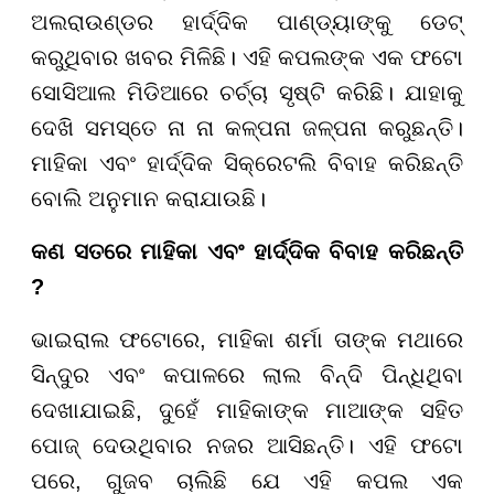
ଅଲରାଉଣ୍ଡର ହାର୍ଦ୍ଦିକ ପାଣ୍ଡ୍ୟାଙ୍କୁ ଡେଟ୍
କରୁଥିବାର ଖବର ମିଳିଛି। ଏହି କପଲଙ୍କ ଏକ ଫଟୋ
ସୋସିଆଲ ମିଡିଆରେ ଚର୍ଚ୍ଚା ସୃଷ୍ଟି କରିଛି। ଯାହାକୁ
ଦେଖି ସମସ୍ତେ ନା ନା କଳ୍ପନା ଜଳ୍ପନା କରୁଛନ୍ତି।
ମାହିକା ଏବଂ ହାର୍ଦ୍ଦିକ ସିକ୍ରେଟଲି ବିବାହ କରିଛନ୍ତି
ବୋଲି ଅନୁମାନ କରାଯାଉଛି।
କଣ ସତରେ ମାହିକା ଏବଂ ହାର୍ଦ୍ଦିକ ବିବାହ କରିଛନ୍ତି
?
ଭାଇରାଲ ଫଟୋରେ, ମାହିକା ଶର୍ମା ତାଙ୍କ ମଥାରେ
ସିନ୍ଦୁର ଏବଂ କପାଳରେ ଲାଲ ବିନ୍ଦି ପିନ୍ଧିଥିବା
ଦେଖାଯାଇଛି, ଦୁହେଁ ମାହିକାଙ୍କ ମାଆଙ୍କ ସହିତ
ପୋଜ୍ ଦେଉଥିବାର ନଜର ଆସିଛନ୍ତି। ଏହି ଫଟୋ
ପରେ, ଗୁଜବ ଚାଲିଛି ଯେ ଏହି କପଲ ଏକ