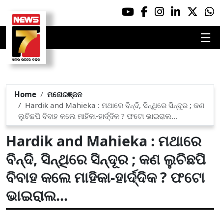
☰
Home
ମନୋରଞ୍ଜନ
Hardik and Mahieka : ମଥାରେ ବିନ୍ଦି, ସିନ୍ଥିରେ ସିନ୍ଦୂର ; କଣ
ଲୁଚିଛପି ବିବାହ କଲେ ମାହିକା-ହାର୍ଦ୍ଦିକ ? ଫଟୋ ଭାଇରାଲ...
Hardik and Mahieka : ମଥାରେ
ବିନ୍ଦି, ସିନ୍ଥିରେ ସିନ୍ଦୂର ; କଣ ଲୁଚିଛପି
ବିବାହ କଲେ ମାହିକା-ହାର୍ଦ୍ଦିକ ? ଫଟୋ
ଭାଇରାଲ...