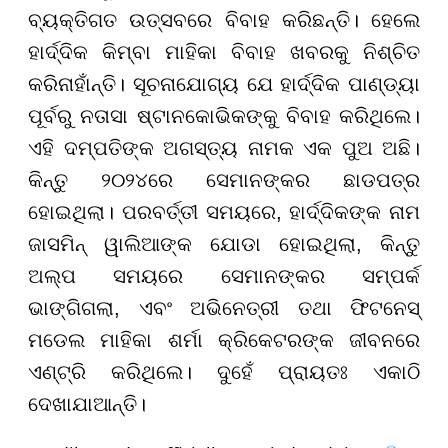
ବ୍ୟକ୍ତିଗତ ଉତ୍ସବରେ ବିବାହ କରିଛନ୍ତି। ହେଲେ
ହାର୍ଦ୍ଦିକ କିମ୍ବା ମାହିକା ବିବାହ ଖବରକୁ ନିଶ୍ଚିତ
କରିନାହାଁନ୍ତି। ସୂଚନାଯୋଗ୍ୟ ଯେ ହାର୍ଦ୍ଦିକ ପାଣ୍ଡ୍ୟା
ପୂର୍ବରୁ ନତାସା ଷ୍ଟାନକୋଭିକଙ୍କୁ ବିବାହ କରିଥିଲେ।
ଏହି ଦମ୍ପତିଙ୍କ ଅଗସ୍ତ୍ୟ ନାମକ ଏକ ପୁଅ ଅଛି।
କିନ୍ତୁ ୨୦୨୪ରେ ସେମାନଙ୍କର ଛାଡପତ୍ର
ହୋଇଥିଲା। ପରବର୍ତ୍ତୀ ସମୟରେ, ହାର୍ଦ୍ଦିକଙ୍କ ନାମ
ଜାସମିନ୍ ୱାଲିଆଙ୍କ ଯୋଡା ହୋଇଥିଲା, କିନ୍ତୁ
ଅଲ୍ପ ସମୟରେ ସେମାନଙ୍କର ସମ୍ପର୍କ
ଭାଙ୍ଗିଗଲା, ଏବଂ ଅଭିନେତ୍ରୀ ତଥା ଫିଟନେସ୍
ମଡେଲ ମାହିକା ଶର୍ମା କ୍ରିକେଟରଙ୍କ ଜୀବନରେ
ଏଣ୍ଟ୍ରି କରିଥିଲେ। ଦୁହେଁ ପ୍ରାୟତଃ ଏକାଠି
ଦେଖାଯାଆନ୍ତି।