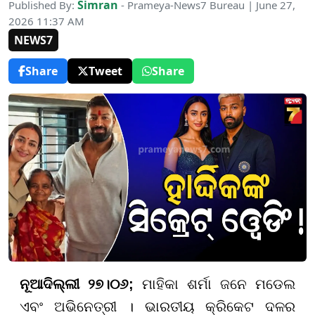
Simran
Published By:
- Prameya-News7 Bureau | June 27,
2026 11:37 AM
NEWS7
Share
Tweet
Share
ନୂଆଦିଲ୍ଲୀ ୨୭।୦୬;
ମାହିକା ଶର୍ମା ଜନେ ମଡେଲ
ଏବଂ ଅଭିନେତ୍ରୀ । ଭାରତୀୟ କ୍ରିକେଟ ଦଳର