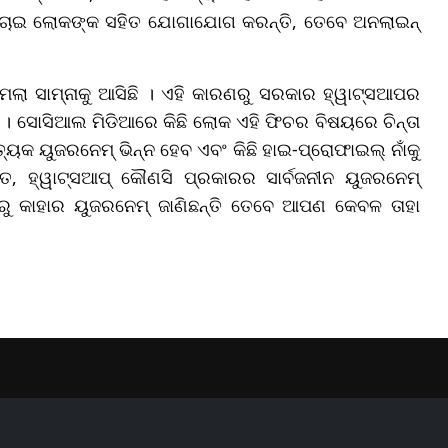
 ଲୁଚାଇ ଲୋକଙ୍କ ସହିତ ଯୋଗାଯୋଗ କରନ୍ତି, ତେବେ ଅନଲାଇନ୍
ା ସାମ୍ନାକୁ ଆସିଛି । ଏହି କାରଣରୁ ସରକାର ହ୍ୱାଟ୍ସଆପର
 । ସୋସିଆଲ ମିଡିଆରେ କିଛି ଲୋକ ଏହି ଫିଚର ବିଷୟରେ ଚିନ୍ତା
ୟେକ ୟୁଜରନେମ୍ ଭିନ୍ନ ହେବ ଏବଂ କିଛି ହାଇ-ପ୍ରୋଫାଇଲ୍ ନାଁକୁ
ହିତ, ହ୍ୱାଟ୍ସଆପ୍ କୌଣସି ପ୍ରକାରର ସାର୍ବଜନୀନ ୟୁଜରନେମ୍
୍ବରୁ କାହାର ୟୁଜରନେମ୍ ଜାଣିଛନ୍ତି ତେବେ ଆପଣ କେବଳ ତାହା