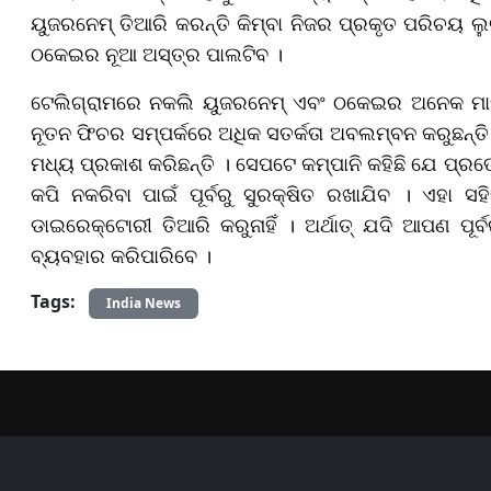
ୟୁଜରନେମ୍ ତିଆରି କରନ୍ତି କିମ୍ବା ନିଜର ପ୍ରକୃତ ପରିଚୟ
ଠକେଇର ନୂଆ ଅସ୍ତ୍ର ପାଲଟିବ ।
ଟେଲିଗ୍ରାମରେ ନକଲି ୟୁଜରନେମ୍ ଏବଂ ଠକେଇର ଅନେକ ମାମଲ
ନୂତନ ଫିଚର ସମ୍ପର୍କରେ ଅଧିକ ସତର୍କତା ଅବଲମ୍ବନ କରୁଛନ୍ତି
ମଧ୍ୟ ପ୍ରକାଶ କରିଛନ୍ତି । ସେପଟେ କମ୍ପାନି କହିଛି ଯେ ପ୍ରତ୍
କପି ନକରିବା ପାଇଁ ପୂର୍ବରୁ ସୁରକ୍ଷିତ ରଖାଯିବ । ଏହା ସ
ଡାଇରେକ୍ଟୋରୀ ତିଆରି କରୁନାହିଁ । ଅର୍ଥାତ୍ ଯଦି ଆପଣ ପୂର
ବ୍ୟବହାର କରିପାରିବେ ।
Tags:
India News