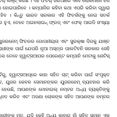
ଚର୍ ଲଞ୍ଚ୍ କରିଛି । ଏହି ଫିଚର୍ ଜରିଆରେ ଏବେ ଲୋକମାନେ ନିଜ
ହୋଇପାରିବେ । କମ୍ପାନିର କହିବା କଥା ଏପରି କରିବା ଦ୍ୱାରା
ହିବ । କିନ୍ତୁ ଭାରତ ସରକାର ଏହି ଫିଚର୍ସଙ୍କୁ ନେଇ ସତର୍କ
 ହୁଏ, ତେବେ ଅଇନଲାଇନ୍ ଫ୍ରଡ୍ ଏବଂ ଫେକ୍ ଆଇଡି ସଂଖ୍ୟା
ୟୁଜରନେମ୍ ଫିଚରର ଗୋପନୀୟତା ଏବଂ ସୁରକ୍ଷା ଦିଗକୁ ଯାଞ୍ଚ
ରାଧୀଙ୍କ ପାଇଁ ଯେପରି ନୂଆ ଅସ୍ତ୍ର ପାଲଟିବନି ସରକାର ସେହି
ୁ ଆସେ ତେବେ ହ୍ୱାଟ୍ସଆପର ପେରେଣ୍ଟ କମ୍ପାନି ମେଟାକୁ ନୋଟିସ୍
ରୁ, ହ୍ୱାଟ୍ସଆପ୍‌ରେ କାହା ସହିତ ଚାଟ୍ କରିବା ପାଇଁ ସଂପୃକ୍ତ
, ୟୁଜର କେବଳ ସେମାନଙ୍କର ୟୁଜରନେମ୍ ବ୍ୟବହାର କରି
ଥା ହେଉଛି, ଆପଣଙ୍କ ମୋବାଇଲ୍ ନମ୍ବର ଅନ୍ୟ ବ୍ୟକ୍ତିଙ୍କୁ
ୁ ଉନ୍ନତ କରିବ ଏବଂ ଅଜଣା ଲୋକଙ୍କ ସହିତ ଆପଣଙ୍କ ନମ୍ବର
କାରୀଙ୍କ ମତ, ଯଦି କେହି ଅନ୍ୟ କାହାର ନାଁ ସହିତ ସମାନ ଏକ