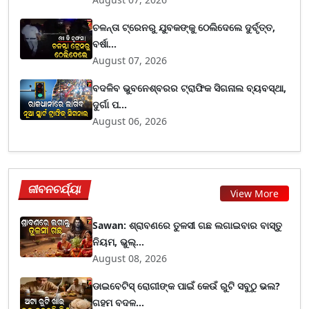
ଚଳନ୍ତା ଟ୍ରେନରୁ ଯୁବକଙ୍କୁ ଠେଲିଦେଲେ ଦୁର୍ବୃତ୍ତ,
ବର୍ଷା...
August 07, 2026
ବଦଳିବ ଭୁବନେଶ୍ବରର ଟ୍ରାଫିକ ସିଗନାଲ ବ୍ୟବସ୍ଥା,
ଦୁର୍ଗା ପ...
August 06, 2026
ଜୀବନଚର୍ଯ୍ୟା
View More
Sawan: ଶ୍ରାବଣରେ ତୁଳସୀ ଗଛ ଲଗାଇବାର ବାସ୍ତୁ
ନିୟମ, ଭୁଲ୍...
August 08, 2026
ଡାଇବେଟିସ୍ ରୋଗୀଙ୍କ ପାଇଁ କେଉଁ ରୁଟି ସବୁଠୁ ଭଲ?
ଗହମ ବଦଳ...