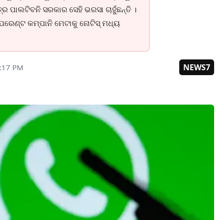
ର ପାଲଟିବନି ସରକାର ସେହି ଭରସା ଚାହୁଁଛନ୍ତି ।
େରେଣ୍ଟ କମ୍ପାନି ମେଟାକୁ ନୋଟିସ୍ ମଧ୍ୟ
NEWS7
5:17 PM