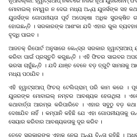
ନୂଆଦିଲ୍ଲୀ: ହ୍ୱାଟ୍ସଆପ୍ ନିକଟରେ ନିଜର ନୂଆ ୟୁଜରନେମ୍ ଫି
ମୋବାଇଲ୍ ନମ୍ୱର ନ ଦେଇ ମଧ୍ୟ ଅନ୍ୟ ୟୁଜର୍ସଙ୍କ ସହ କଥା 
ୟୁଜର୍ସଙ୍କ ଗୋପନୀୟତା ପୂର୍ବ ଅପେକ୍ଷା ଅଧିକ ସୁରକ୍ଷିତ ର
ହୋଇଛନ୍ତି । ସରକାରଙ୍କ ଆଶଂକା ଯଦି ଏହାର ଭୁଲ ବ୍ୟବହାର
ବୃଦ୍ଧି ପାଇବ ।
ଆଜତକ୍ ରିପୋର୍ଟ ଅନୁସାରେ କେନ୍ଦ୍ର ସରକାର ହ୍ୱାଟ୍ସଆପ୍ 
କରିବା ପାଇଁ ପ୍ରସ୍ତୁତି କରୁଛନ୍ତି । ଏହି ଫିଚର ସାଇବର ଅପ
ଭରସା ଚାହୁଁଛନ୍ତି । ଯଦି ଯାଞ୍ଚ ବେଳେ ବଡ଼ ତ୍ରୁଟି ସାମନାକ
ମଧ୍ୟ ପଠାଯିବ ।
ଏହି ହ୍ୱାଟ୍ସଆପ୍ ଫିଚର୍ ଟେଲିଗ୍ରାମ୍ ପରି କାମ କରେ । ପୂର୍ବ
ୟୁଜରଙ୍କ ମୋବାଇଲ୍ ନମ୍ବର ଆବଶ୍ୟକ ହେଉଥିଲା । ଏବେ
କଥାବାର୍ତ୍ତା ଆରମ୍ଭ କରିପାରିବେ । ଏହାର ସବୁଠୁ ବଡ଼ କ
ଦେଖାଯିବ ନାହିଁ । କମ୍ପାନି କହିଛି ଯେ ଏହା ଗୋପନୀୟତାକ
ସେୟାର କରିବାର ଆବଶ୍ୟକତାକୁ ଦୂର କରିବ ।
ତେବେ ସରକାରଙ୍କ ଏହାକୁ ନେଇ ଅନ୍ୟ ଚିନ୍ତା ରହିଛି । ଅଧି