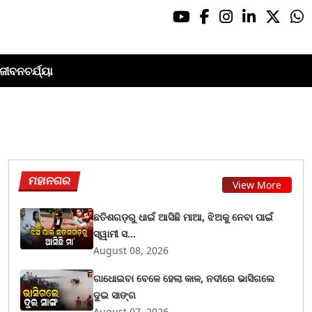
ଜୀବନଚର୍ଯ୍ୟା
ମହାନଗର
View More
ଛତିଶଗଡ଼ରୁ ଧାଇଁ ଆସିଛି ମାଆ, ଝିଅକୁ ନେବା ପାଇଁ
ସ୍ୱାମୀ ସ...
August 08, 2026
ଗାଧୋଇବା ବେଳେ ହେଲା କାଳ, ନଦୀରେ ଭାସିଗଲେ
ଦୁଇ ସାଙ୍ଗ
August 07, 2026