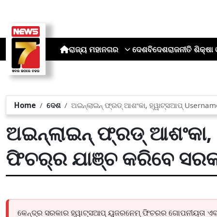
ରାଜ୍ୟ
ମହାନଗର
ଦେଶ
ବିଦେଶ
ରାଜନୀତି
ଶିକ୍ଷା 
Home
ଦେଶ
ଅଇନ୍‌ଲାଇନ୍ ଫ୍ରଡ୍ ଆଶଂକା, ହ୍ୱାଟ୍ସଆପ୍ Usernam
ଅଇନ୍‌ଲାଇନ୍ ଫ୍ରଡ୍ ଆଶଂକା
ଫିଚର୍‌ର ଯାଞ୍ଚ କରିବେ ସର
କେନ୍ଦ୍ର ସରକାର ହ୍ୱାଟ୍ସଆପ୍ ୟୁଜରନେମ୍ ଫିଚରର ଗୋପନୀୟତା ଏବଂ ସୁ