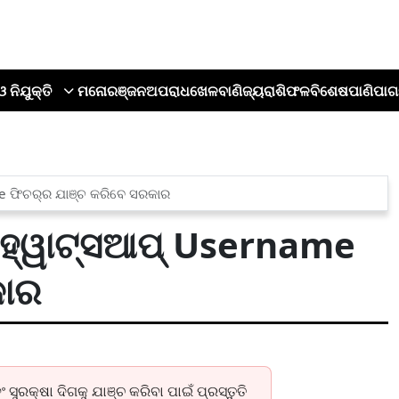
ଓ ନିଯୁକ୍ତି
ମନୋରଞ୍ଜନ
ଅପରାଧ
ଖେଳ
ବାଣିଜ୍ୟ
ରାଶିଫଳ
ବିଶେଷ
ପାଣିପାଗ
e ଫିଚର୍‌ର ଯାଞ୍ଚ କରିବେ ସରକାର
, ହ୍ୱାଟ୍ସଆପ୍ Username
କାର
ରକ୍ଷା ଦିଗକୁ ଯାଞ୍ଚ କରିବା ପାଇଁ ପ୍ରସ୍ତୁତି