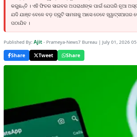
କରୁଛନ୍ତି । ଏହି ଫିଚର ସାଇବର ଅପରାଧୀଙ୍କ ପାଇଁ ଯେପରି ନୂଆ ଅସ୍ତ୍
ଯଦି ଯାଞ୍ଚ ବେଳେ ବଡ଼ ତ୍ରୁଟି ସାମନାକୁ ଆସେ ତେବେ ହ୍ୱାଟ୍ସଆପର ପ
ପଠାଯିବ ।
Ajit
Published By:
- Prameya-News7 Bureau | July 01, 2026 0
Share
Tweet
Share