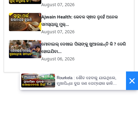
August 07, 2026
Ajwain Health: କେବଳ ସ୍ଵାଦ ନୁହେଁ ଅନେକ
ସମସ୍ୟାରୁ ମୁକ୍...
August 07, 2026
ମୋବାଇଲ୍ ଦେଖାଇ ପିଲାଙ୍କୁ ଖୁଆଉଛନ୍ତି କି ? ଡେରି
ହୋଇଯିବା...
August 06, 2026
×
Rourkela : ଶୌଚ ହେବାକୁ ଯାଇଥିଲେ,
ମୁଖାପିନ୍ଧା ଦୁଇ ଜଣ ପେଟ୍ରୋଲ ଢାଳି
ଲଗାଇଦେଲେ ନିଆଁ