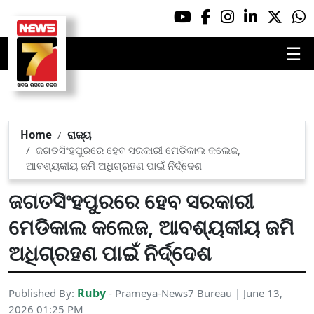
☰
Home
ରାଜ୍ୟ
ଜଗତସିଂହପୁରରେ ହେବ ସରକାରୀ ମେଡିକାଲ କଲେଜ,
ଆବଶ୍ୟକୀୟ ଜମି ଅଧିଗ୍ରହଣ ପାଇଁ ନିର୍ଦ୍ଦେଶ
ଜଗତସିଂହପୁରରେ ହେବ ସରକାରୀ
ମେଡିକାଲ କଲେଜ, ଆବଶ୍ୟକୀୟ ଜମି
ଅଧିଗ୍ରହଣ ପାଇଁ ନିର୍ଦ୍ଦେଶ
Ruby
Published By:
- Prameya-News7 Bureau | June 13,
2026 01:25 PM