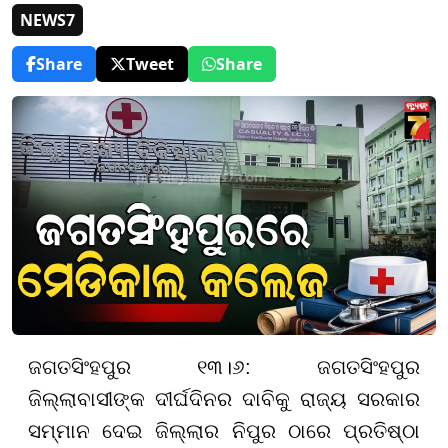
NEWS7
Share
Tweet
Share
ଜଗତସିଂହପୁର ୧୩।୬: ଜଗତସିଂହପୁର
ଜିଲ୍ଲାବାସୀଙ୍କ ଦୀର୍ଘଦିନର ଦାବିକୁ ରାଜ୍ୟ ସରକାର
ସମ୍ମାନ ଦେଇ ଜିଲ୍ଲାର ନିପୁର ଠାରେ ପ୍ରତିଷ୍ଠା