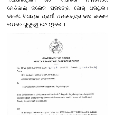
ମେଡିକାଲ୍ କଲେଜ ପ୍ରସଙ୍ଗ ଜୋର୍ ଧରିଥିଲା।
ବିଜେପି ବିଧାୟକ ପ୍ରାର୍ଥୀ ଅମରେନ୍ଦ୍ର ଦାସ କଲେଜ
ଉପରେ ଗୁରୁତ୍ୱ ଦେଇଥିଲେ ।