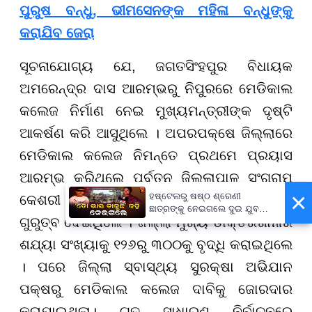
ପୁରୁଷ ବନ୍ଧୁ, ଭୀମସେନଙ୍କ ମହିଳା ବନ୍ଧୁଙ୍କୁ
କରାଯିବ ଜେରା
ସୂଚନାଯୋଗ୍ୟ ଯେ, ଜଗତସିଂହପୁର ବିଧାୟକ
ଅମରେନ୍ଦ୍ର ଦାସ ଆରମ୍ଭରୁ ନିପୁରରେ ମେଡିକାଲ
କଲେଜ ନିର୍ମାଣ ନେଇ ମୁଖ୍ୟମନ୍ତ୍ରୀଙ୍କ ଦୃଷ୍ଟି
ଆକର୍ଷଣ କରି ଆସୁଥିଲେ । ଅପରପକ୍ଷେ ଜିଲ୍ଲାରେ
ମେଡିକାଲ କଲେଜ ନିମନ୍ତେ ପ୍ରଥମେ ପ୍ରୟାସ
ଆରମ୍ଭ କରିଥିଲେ ପୂର୍ବତନ ଜିଲ୍ଲାପାଳ ସଂଗ୍ରାମ
×
ହଷ୍ଟେଲରୁ ଷଷ୍ଠ ଶ୍ରେଣୀ
କେଶରୀ ମହାପାତ୍ର । ପ୍ରଥମେ ଭିଭିଭୂମିକୁ ସେ
ଛାତ୍ରଙ୍କୁ ନେଇଗଲେ ଦୁଇ ଯୁବକ,
ଗୁରୁତ୍ବ ଦେଇଥିଲେ । ଜିଲ୍ଲା ମୁଖ୍ୟ ଡାକ୍ତରଖାନାର
ପୁଅକୁ ଖୋଜି ଆଣିବାକୁ ମାଆଙ୍କ
ନିବେଦନ
ଶଯ୍ୟା ସଂଖ୍ୟାକୁ ୧୨୬ରୁ ୩୦୦କୁ ବୃଦ୍ଧି କରାଇଥିଲେ
। ପରେ ଜିଲ୍ଲା ସ୍ବାସ୍ଥ୍ୟ ସୁରକ୍ଷା ଅଭିଯାନ
ପକ୍ଷରୁ ମେଡିକାଲ କଲେଜ ଦାବିକୁ ଜୋରଦାର
କରାଯାଇଥିଲା। ଗତ ସାଧାରଣ ନିର୍ବାଚନରେ