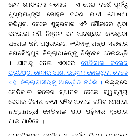
ହେବ ମେଡିକାଲ କଲେଜ । ଏ ନେଇ ବର୍ଷେ ପୂର୍ବରୁ
ମୁଖ୍ୟମନ୍ତ୍ରୀ ମୋହନ ଚରଣ ମାଝୀ ଘୋଷଣା
କରିଥିବା ବେଳେ ଶୁକ୍ରବାର ଏହି ମୌଜାରେ ଥିବା
ସରକାରୀ ଜମି ଚିହ୍ନଟ ସହ ଆବଶ୍ୟକ ହେଉଥିବା
ଘରୋଇ ଜମି ଅଧିଗ୍ରହଣ କରିବାକୁ ରାଜ୍ୟ ସରକାର
ଜଗତସିଂହପୁର ଜିଲ୍ଲାପାଳଙ୍କୁ ନିର୍ଦ୍ଦେଶ ଦେଇଛନ୍ତି
। ଯାହାକୁ ନେଇ ଏଠାରେ
ମେଡିକାଲ କଲେଜ
ପ୍ରତିଷ୍ଠା ହେବାର ଆଶା ଉଜ୍ଵଳ ହୋଇଥିବା ବେଳେ
ଏହା ଜିଲ୍ଲାବାସୀଙ୍କୁ ଆନନ୍ଦିତ କରିଛି ।
ଜିଲ୍ଲାରେ
ମେଡିକାଲ କଲେଜ ସ୍ଥାପନ ହେଲେ ସ୍ୱାସ୍ଥ୍ୟ
ସେବାର ବିକାଶ ହେବା ସହିତ ଅନେକ ଗରିବ ମେଧାବୀ
ଛାତ୍ରଛାତ୍ରୀ ମେଡିକାଲ ପାଠ ପଢ଼ିବାର ସୁଯୋଗ
ପାଇ ପାରିବେ ।
ଜଗତସିଂହପୁର ତହସିଲ ଅନ୍ତର୍ଗତ ନିପୁର ଗ୍ରାମରେ