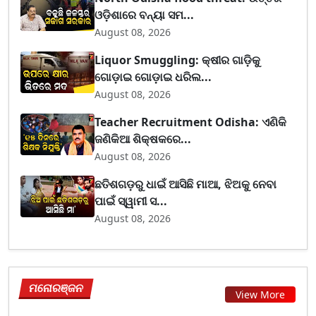
ଓଡ଼ିଶାରେ ବନ୍ୟା ସମ...
August 08, 2026
Liquor Smuggling: କ୍ଷୀର ଗାଡ଼ିକୁ
ଗୋଡ଼ାଇ ଗୋଡ଼ାଇ ଧରିଲ...
August 08, 2026
Teacher Recruitment Odisha: ଏଣିକି
ଜଣିକିଆ ଶିକ୍ଷକରେ...
August 08, 2026
ଛତିଶଗଡ଼ରୁ ଧାଇଁ ଆସିଛି ମାଆ, ଝିଅକୁ ନେବା
ପାଇଁ ସ୍ୱାମୀ ସ...
August 08, 2026
ମନୋରଞ୍ଜନ
View More