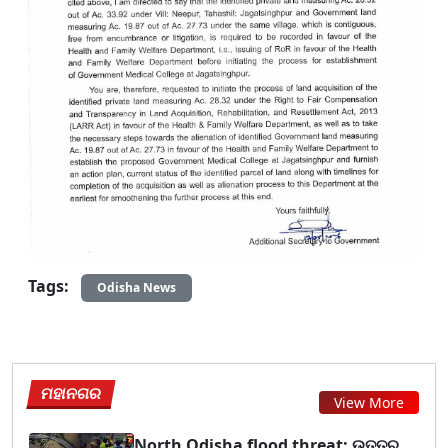
Tags:
Odisha News
ମହାନଗର
View More
North Odisha flood threat: ଉତ୍ତର