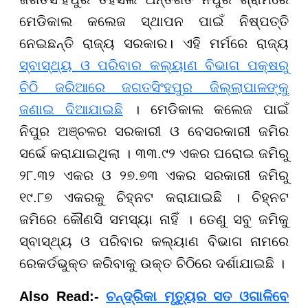
ମେଡିକାଲ କଲେଜ ସ୍ଥାପନ ପାଇଁ ନିଷ୍ପତ୍ତି
ନେଇଛନ୍ତି ରାଜ୍ୟ ସରକାର। ଏହି ମର୍ମରେ ରାଜ୍ୟ
ସ୍ବାସ୍ଥ୍ୟ ଓ ପରିବାର କଲ୍ୟାଣ ବିଭାଗ ପକ୍ଷରୁ
ଚିଠି ଜରିଆରେ ଜଗତସିଂହପୁର ଜିଲ୍ଲାପାଳଙ୍କୁ
ଜଣାଇ ଦିଆଯାଇଛି
। ମେଡିକାଲ କଲେଜ ପାଇଁ
ନିପୁର ଅଞ୍ଚଳର ସରକାରୀ ଓ ବେସରକାରୀ ଜମିର
ସର୍ଭେ କରାଯାଇଥିଲା । ୩୩.୯୨ ଏକର ଘରୋଇ ଜମିରୁ
୨୮.୩୨ ଏକର ଓ ୨୭.୭୩ ଏକର ସରକାରୀ ଜମିରୁ
୧୯.୮୭ ଏକରକୁ ଚିହ୍ନଟ କରାଯାଇଛି । ଚିହ୍ନଟ
ଜମିରେ କୌଣସି ସମସ୍ୟା ନାହିଁ । ତେଣୁ ସବୁ ଜମିକୁ
ସ୍ବାସ୍ଥ୍ୟ ଓ ପରିବାର କଲ୍ୟାଣ ବିଭାଗ ନାମରେ
ରେକର୍ଡଭୁକ୍ତ କରିବାକୁ ଉକ୍ତ ଚିଠିରେ ଦର୍ଶାଯାଇଛି ।
Also Read:-
ଚନ୍ଦ୍ରିକା ମୃତ୍ୟୁର ସତ ଓଗାଳିବେ