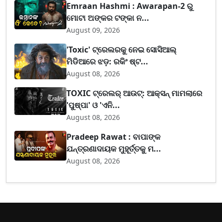
Emraan Hashmi : Awarapan-2 ରୁ
ମୋଟା ଅଙ୍କର ଟଙ୍କା ନ...
August 09, 2026
'Toxic' ଟ୍ରେଲରକୁ ନେଇ ସୋସିଆଲ୍
ମିଡିଆରେ ଝଡ଼: ରକିଂ ଷ୍ଟ...
August 08, 2026
TOXIC ଟ୍ରେଲର୍ ଆଉଟ୍: ଆକ୍ସନ୍ ମାମଲାରେ
'ପୁଷ୍ପା' ଓ 'ଏନି...
August 08, 2026
Pradeep Rawat : ବାପାଙ୍କ
ଯନ୍ତ୍ରଣାଦାୟକ ମୁହୂର୍ତ୍ତକୁ ମ...
August 08, 2026