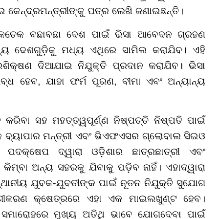
କେନ୍ଦ୍ରମନ୍ତ୍ରୀଙ୍କୁ ପତ୍ର ଲେଖି ଜଣାଇଛନ୍ତି।
 କେତେକ ବଛାବଛା ଦେଶ ପାଇଁ ଭିସା ଆବେଦନ ଗ୍ରହଣ
୍ୟ ଦେଶଗୁଡ଼ିକୁ ମଧ୍ୟ ଏଥିରେ ସାମିଲ କରାଯିବ। ଏହି
ଶିକ୍ଷଣ ଦିଆଯାଇ ନିଯୁକ୍ତି ପ୍ରଦାନ କରାଯିବ। ଭିସା
ବ୍ଧ ହେବ, ଯାହା ଫର୍ମ ପୂରଣ, ବୀମା ଏବଂ ଅନ୍ୟାନ୍ୟ
କରିବା ସହ ମହତ୍ତ୍ୱପୂର୍ଣ୍ଣ ନିଷ୍ପତ୍ତି ନିଷ୍ପତି ପାଇଁ
ିକ ବ୍ୟାପାର ମନ୍ତ୍ରୀ ଏବଂ ଭିଏଫଏସର ଗ୍ଲୋବାଲ ସିଇଓ
ି ପଦକ୍ଷେପ ଦ୍ୱାରା ଓଡ଼ିଶାର ଛାତ୍ରଛାତ୍ରୀ ଏବଂ
୍ବା ଅନ୍ୟ ସହରକୁ ଯିବାକୁ ପଡ଼ିବ ନାହିଁ। ଏହାଦ୍ୱାରା
ଥାନୀୟ ଯୁବକ-ଯୁବତୀଙ୍କ ପାଇଁ ନୂତନ ନିଯୁକ୍ତି ସୁଯୋଗ
ଯୋଗୀକରଣ କ୍ଷେତ୍ରରେ ଏହା ଏକ ମାଇଲଖୁଣ୍ଟ ହେବ।
ନୀ ସମାରୋହରେ ମୁଖ୍ୟ ଅତିଥି ଭାବେ ଯୋଗଦେବା ପାଇଁ