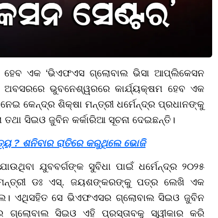
ଷମ ହେବ ଏକ ‘ଭିଏଫଏସ ଗ୍ଲୋବାଲ ଭିସା ଆପ୍ଲିକେସନ
ିବସ’ ଅବସରରେ ଭୁବନେଶ୍ୱରରେ କାର୍ଯ୍ୟକ୍ଷମ ହେବ ଏକ
 କେନ୍ଦ୍ର ଶିକ୍ଷା ମନ୍ତ୍ରୀ ଧର୍ମେନ୍ଦ୍ର ପ୍ରଧାନଙ୍କୁ
ତଥା ସିଇଓ ଜୁବିନ କର୍କାରିଆ ସୂଚନା ଦେଇଛନ୍ତି।
୍ୟୁ ? ଶନିବାର ରାତିରେ କରୁଥିଲେ ଭୋଜି
ାଉଥିବା ଯୁବବର୍ଗଙ୍କ ସୁବିଧା ପାଇଁ ଧର୍ମେନ୍ଦ୍ର ୨୦୨୫
ମନ୍ତ୍ରୀ ଡଃ ଏସ୍. ଜୟଶଙ୍କରଙ୍କୁ ପତ୍ର ଲେଖି ଏକ
ିଲେ। ଏଥିସହିତ ସେ ଭିଏଫଏସର ଗ୍ଲୋବାଲ ସିଇଓ ଜୁବିନ
ଗ୍ଲୋବାଲ ସିଇଓ ଏହି ପ୍ରସ୍ତାବକୁ ସ୍ୱୀକାର କରି