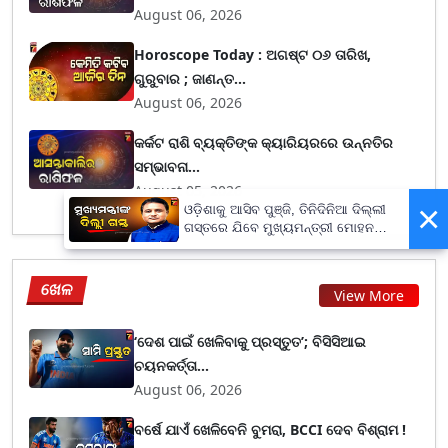
August 06, 2026
Horoscope Today : ଅଗଷ୍ଟ ୦୬ ତାରିଖ,
ଗୁରୁବାର ; ଜାଣନ୍ତ...
August 06, 2026
କର୍କଟ ରାଶି ବ୍ୟକ୍ତିଙ୍କ କ୍ୟାରିୟରରେ ଉନ୍ନତିର
ସମ୍ଭାବନା...
August 05, 2026
×
ଓଡ଼ିଶାକୁ ଆସିବ ପୁଞ୍ଜି, ତିନିଦିନିଆ ଦିଲ୍ଲୀ
ଗସ୍ତରେ ଯିବେ ମୁଖ୍ୟମନ୍ତ୍ରୀ ମୋହନ
ମାଝୀ
ଖେଳ
View More
‘ଦେଶ ପାଇଁ ଖେଳିବାକୁ ପ୍ରସ୍ତୁତ’; ବିସିସିଆଇ
ଚୟନକର୍ତ୍ତା...
August 06, 2026
ବର୍ଷେ ଯାଏଁ ଖେଳିବେନି ବୁମରା, BCCI ଦେବ ବିଶ୍ରାମ !