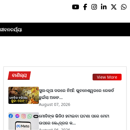
ଜୀବନଚର୍ଯ୍ୟା
ବାଣିଜ୍ୟ
View More
ସୁନା-ରୂପା ଦରରେ ନିଆଁ: ଭୁବନେଶ୍ୱରରେ ରେକର୍ଡ
ଛୁଇଁଲା ଅଳଙ...
August 07, 2026
ମୋଦିଙ୍କ ଭିଡିଓ ହଟାଇବା ଘଟଣା ପରେ ମେଟା
ଉପରେ କେନ୍ଦ୍ରର କ...
August 06, 2026