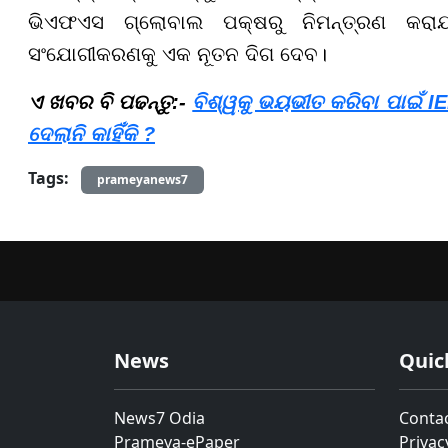
ଭିଏଫଏସ ଗ୍ଲୋବାଲ ପକ୍ଷରୁ ନିମନ୍ତ୍ରଣ କରାଯା
ସଂଯୋଗୀକରଣକୁ ଏକ ନୂତନ ଦିଗ ଦେବ।
ଏ ଖବର ବି ପଢନ୍ତୁ:-
ବିଶ୍ୱକୁ ଭୟଭୀତ କରିବା ପାଇଁ 
ଦେଲାନି କାହିଁକି ?
Tags:
prameyanews7
News
Quic
News7 Odia
Conta
Prameya-ePaper
Privac