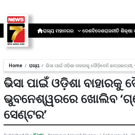
ରାଜ୍ୟ
ମହାନଗର
ଦେଶ
ବିଦେଶ
ରାଜନୀତି
ଶିକ୍ଷା 
Home
ରାଜ୍ୟ
ଭିସା ପାଇଁ ଓଡ଼ିଶା ବାହାରକୁ ଦୌଡ଼ିବେନି ଛାତ୍ରଛାତ୍
ଭିସା ପାଇଁ ଓଡ଼ିଶା ବାହାରକୁ ଦ
ଭୁବନେଶ୍ୱରରେ ଖୋଲିବ ‘ଗ୍
ସେଣ୍ଟର’