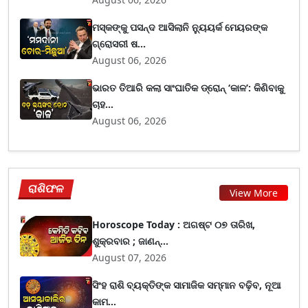
ମସ୍କଙ୍କୁ ପସନ୍ଦ ଆସିଲାନି ନ୍ୟୁୟର୍କ ମେୟରଙ୍କ
ଗ୍ରୋସରୀ ଷ...
August 06, 2026
ଭାରତ ତିଆରି କଲା ସାଂଘାତିକ ଡ୍ରୋନ୍ ‘କାଳ’: କିଣିବାକୁ
ଚାହ...
August 06, 2026
ରାଶିଫଳ
View More
Horoscope Today : ଅଗଷ୍ଟ ୦୭ ତାରିଖ,
ଶୁକ୍ରବାର ; ଜାଣନ୍...
August 07, 2026
ସିଂହ ରାଶି ବ୍ୟକ୍ତିଙ୍କ ସାମାଜିକ ସମ୍ମାନ ବଢ଼ିବ, ନୂଆ
କାମ...