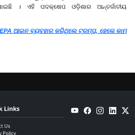
ଇଛି । ଏହି ପଦକ୍ଷେପ ଓଡ଼ିଶାର ଆନ୍ତର୍ଜାତୀୟ
IEEPA ଆଇନ ବ୍ୟବହାର କରିଥିଲେ ଟ୍ରମ୍ପ, ହେଲେ କାମ
k Links
YouTube
Facebook
Instagram
Linkedin
Twitt
ct Us
y Policy