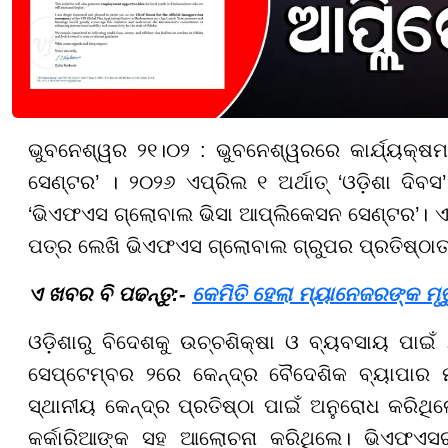
ଭୁବନେଶ୍ୱର ୨୧।୦୨ : ଭୁବନେଶ୍ୱରରେ କାର୍ଯ୍ୟକ୍
ସେଣ୍ଟର’ । ୨୦୨୬ ଏପ୍ରିଲ ୧ ଅର୍ଥାତ୍ ‘ଓଡ଼ିଶା ଦ
‘ଭିଏଫଏସ ଗ୍ଲୋବାଲ ଭିସା ଆପ୍ଲିକେସନ ସେଣ୍ଟର’। ଏନେଇ
ପତ୍ର ଲେଖି ଭିଏଫଏସ ଗ୍ଲୋବାଲ ଗ୍ରୁପର ପ୍ରତିଷ୍ଠାତା 
ଏ ଖବର ବି ପଢନ୍ତୁ:-
କେମିତି ହେଲା ମ୍ୟାନେଜରଙ୍କ ମୃତ
ଓଡ଼ିଶାରୁ ବିଦେଶକୁ ଉଚ୍ଚଶିକ୍ଷା ଓ ବ୍ୟବସାୟ ପାଇଁ ଯ
ସେପ୍ଟେମ୍ବର ୨ରେ କେନ୍ଦ୍ର ବୈଦେଶିକ ବ୍ୟାପାର 
ସ୍ଥାନୀୟ କେନ୍ଦ୍ର ପ୍ରତିଷ୍ଠା ପାଇଁ ଅନୁରୋଧ କରିଥ
କର୍କାରିଆଙ୍କ ସହ ଆଲୋଚନା କରିଥିଲେ। ଭିଏଫଏସର 