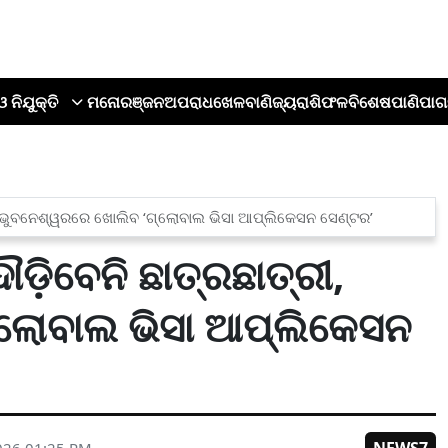
ଓ ନିଯୁକ୍ତି
ମନୋରଞ୍ଜନ
ଅପରାଧ
ଖେଳ
ବାଣିଜ୍ୟ
ରାଶିଫଳ
ବିଶେଷ
ପାଣିପାଗ
ରୀ, ଭୁବନେଶ୍ୱରରେ ଖୋଲିବ ‘ଗ୍ଲୋବାଲ ଭିସା ଆପ୍ଲିକେସନ ସେଣ୍ଟର’
ୌଡ଼ିବେନି ଛାତ୍ରଛାତ୍ରୀ,
ଲୋବାଲ ଭିସା ଆପ୍ଲିକେସନ