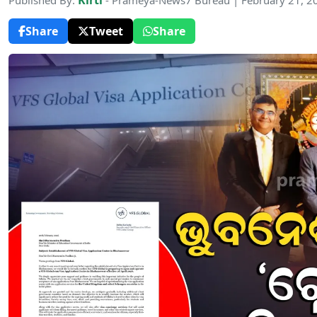
Kirti
Published By:
- Prameya-News7 Bureau | February 21, 2
Share
Tweet
Share