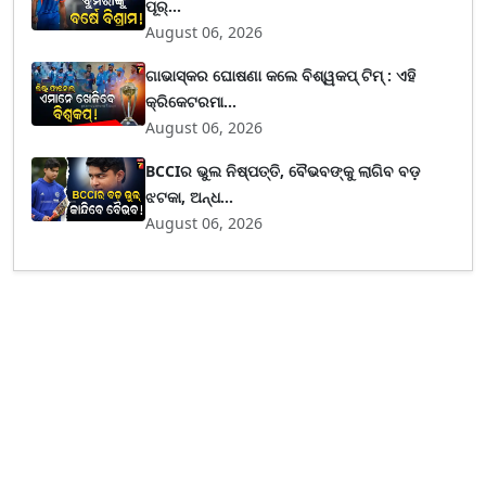
ପୂର୍...
August 06, 2026
ଗାଭାସ୍କର ଘୋଷଣା କଲେ ବିଶ୍ୱକପ୍ ଟିମ୍ : ଏହି
କ୍ରିକେଟରମା...
August 06, 2026
BCCIର ଭୁଲ ନିଷ୍ପତ୍ତି, ବୈଭବଙ୍କୁ ଲାଗିବ ବଡ଼
ଝଟକା, ଅନ୍ଧ...
August 06, 2026