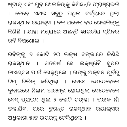
ଷ୍ଟାର୍ ଏବଂ ଯୁବ ଖେଳାଳିଙ୍କୁ କିଣିଛନ୍ତି ଫ୍ରାଞ୍ଚାଇଜି
। ତେବେ ଏଥର ସବୁଠୁ ଅଧିକ ଚର୍ଚ୍ଚାରେ ଥିଲା
ରାଜସ୍ଥାନ ରୟାଲ୍ସ । ଦଳ ଅନେକ ବଡ ଖେଳାଳିଙ୍କୁ
କିଣିଛି । ଯାହା ମଧ୍ୟରେ ଅଛନ୍ତି ଭାରତୀୟ ସ୍ପିନର
ରବି ବିଷ୍ଣୋଇ ।
ରବିଙ୍କୁ ୭ କୋଟି ୨୦ ଲକ୍ଷ ଟଙ୍କାରେ କିଣିଛି
ରାଜସ୍ଥାନ । ଗତବର୍ଷ ସେ ଲକ୍ଷ୍ନୌ ସୁପର
ଜାଏଣ୍ଟସ ପାଇଁ ଖେଳୁଥିଲେ । ତାଙ୍କୁ ଅକ୍ସନ ପୂର୍ବରୁ
ଟିମ୍ ରିଲିଜ୍ କରିଥିଲା । ତେବେ ଯେତେବେଳେ
ଦୁବାଇରେ ନିଲାମ ଆରମ୍ଭ ହୋଇଥିଲା ସେତେବେଳେ
ବେସ୍ ପ୍ରାଇସ ଥିଲା ୨ କୋଟି ଟଙ୍କା । ତାଙ୍କ ନାଁ
ଡକାଯିବା ପରେ ତୁରନ୍ତ ରାଜସ୍ଥାନ ରୟାଲ୍ସର
ଅଧିକାରୀ ହାତ ଉପରକୁ ଟେକିଥିଲେ ।