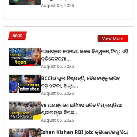
August 05, 2026
ଖେଳ
View More
ଗାଭାସ୍କର ଘୋଷଣା କଲେ ବିଶ୍ୱକପ୍ ଟିମ୍ : ଏହି
କ୍ରିକେଟରମା...
August 06, 2026
BCCIର ଭୁଲ ନିଷ୍ପତ୍ତି, ବୈଭବଙ୍କୁ ଲାଗିବ
ବଡ଼ ଝଟକା, ଅନ୍ଧ...
August 06, 2026
୧୫ ଅଗଷ୍ଟରେ ଇତିହାସ ରଚିବ ଟିମ୍ ଇଣ୍ଡିଆ:
ଶ୍ରୀଲଙ୍କା ବିପକ...
August 05, 2026
Ishan Kishan RBI job: କ୍ରିକେଟରରୁ ସିଧା