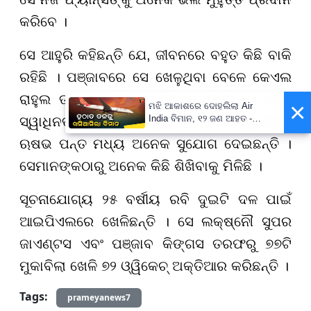
କରିବେ ।
ସେ ଆହୁରି କହିଛନ୍ତି ଯେ, ଜୀବନରେ ବହୁତ କିଛି ବାକି
ରହିଛି । ପଞ୍ଜାବରେ ସେ ଖେଳୁଥିବା ବେଳେ କେଏଲ
ରାହୁଲ ତାଙ୍କୁ ବହୁତ ସମର୍ଥନ କରୁଥିଲେ । ତାଙ୍କୁ
×
ମଝି ଆକାଶରେ ଦୋହଲିଲା Air
India ବିମାନ, ୧୨ ଜଣ ଆହତ -
ସ୍ୱାଧିନତା ପ୍ରଦାନ କରୁଥିଲେ । ଲକ୍ଷ୍ନୌରେ
PrameyaNews7
ଋଷଭ ପନ୍ତ ମଧ୍ୟ ଅନେକ ସୁଯୋଗ ଦେଇଛନ୍ତି ।
ସେମାନଙ୍କଠାରୁ ଅନେକ କିଛି ଶିଖିବାକୁ ମିଳିଛି ।
ସୂଚନାଯୋଗ୍ୟ ୨୫ ବର୍ଷୀୟ ରବି ଦୁଇଟି ଦଳ ପାଇଁ
ଆଇପିଏଲରେ ଖେଳିଛନ୍ତି । ସେ ଲକ୍ଷ୍ନୌ ସୁପର
ଜାଏଣ୍ଟସ ଏବଂ ପଞ୍ଜାବ କିଙ୍ଗସ ତରଫରୁ ୭୭ଟି
ମୁକାବିଲା ଖେଳି ୭୨ ଓ୍ୱିକେଚ୍ ଅକ୍ତିଆର କରିଛନ୍ତି ।
Tags:
prameyanews7