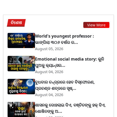
ବିଶେଷ
View More
World's youngest professor :
ଭାଙ୍ଗିଲା ୩୦୬ ବର୍ଷର ର...
August 05, 2026
Emotional social media story: କୁନି
ପୁଅକୁ କ୍ୟାନ୍ସର...
August 04, 2026
ବୁଧବାର ଚନ୍ଦ୍ରରେ ହେବ ବିସ୍ଫୋରଣ,
ପ୍ରଚଣ୍ଡ ଶବ୍ଦରେ ସୃଷ୍...
August 04, 2026
ଶାସନକୁ ଦୋହଲାଇ ଦିଏ, ବଞ୍ଚିତଙ୍କୁ ହକ୍ ଦିଏ,
ଶୋଷିତଙ୍କୁ ଅ...