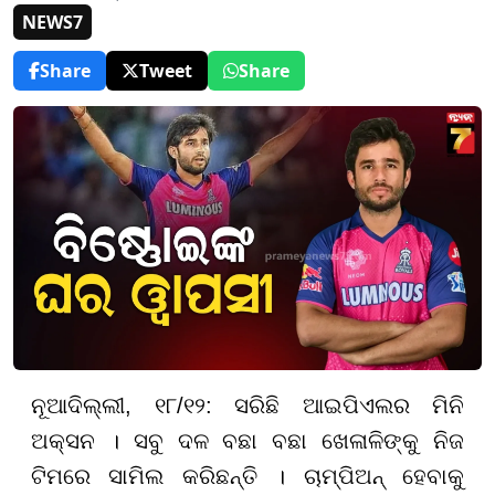
NEWS7
Share
Tweet
Share
ନୂଆଦିଲ୍ଲୀ, ୧୮/୧୨: ସରିଛି ଆଇପିଏଲର ମିନି
ଅକ୍ସନ । ସବୁ ଦଳ ବଛା ବଛା ଖେଳାଳିଙ୍କୁ ନିଜ
ଟିମରେ ସାମିଲ କରିଛନ୍ତି । ଚାମ୍ପିଅନ୍ ହେବାକୁ