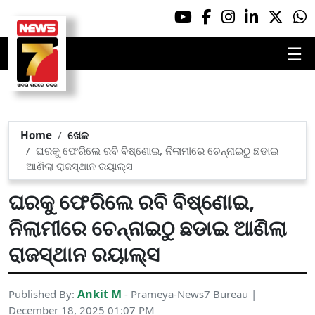
☰
Home
ଖେଳ
ଘରକୁ ଫେରିଲେ ରବି ବିଷ୍ଣୋଇ, ନିଲାମୀରେ ଚେନ୍ନାଇଠୁ ଛଡାଇ
ଆଣିଲା ରାଜସ୍ଥାନ ରୟାଲ୍ସ
ଘରକୁ ଫେରିଲେ ରବି ବିଷ୍ଣୋଇ,
ନିଲାମୀରେ ଚେନ୍ନାଇଠୁ ଛଡାଇ ଆଣିଲା
ରାଜସ୍ଥାନ ରୟାଲ୍ସ
Ankit M
Published By:
- Prameya-News7 Bureau |
December 18, 2025 01:07 PM