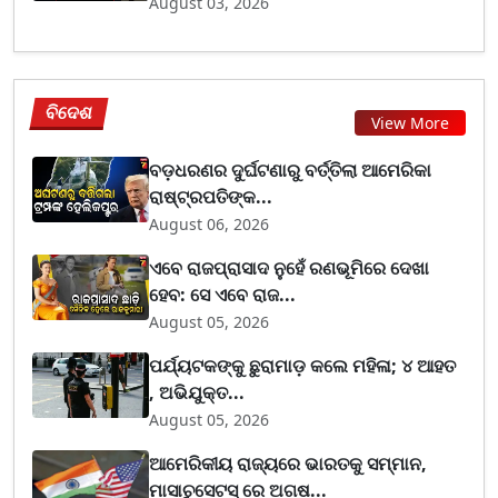
August 03, 2026
ବିଦେଶ
View More
ବଡ଼ଧରଣର ଦୁର୍ଘଟଣାରୁ ବର୍ତ୍ତିଲା ଆମେରିକା
ରାଷ୍ଟ୍ରପତିଙ୍କ...
August 06, 2026
ଏବେ ରାଜପ୍ରାସାଦ ନୁହେଁ ରଣଭୂମିରେ ଦେଖା
ହେବ: ସେ ଏବେ ରାଜ...
August 05, 2026
ପର୍ଯ୍ୟଟକଙ୍କୁ ଛୁରାମାଡ଼ କଲେ ମହିଳା; ୪ ଆହତ
, ଅଭିଯୁକ୍ତ...
August 05, 2026
ଆମେରିକୀୟ ରାଜ୍ୟରେ ଭାରତକୁ ସମ୍ମାନ,
ମାସାଚୁସେଟସ୍ ରେ ଅଗଷ...