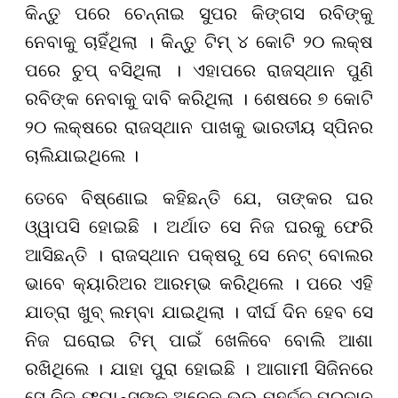
କିନ୍ତୁ ପରେ ଚେନ୍ନାଇ ସୁପର କିଙ୍ଗସ ରବିଙ୍କୁ
ନେବାକୁ ଚାହିଁଥିଲା । କିନ୍ତୁ ଟିମ୍ ୪ କୋଟି ୨୦ ଲକ୍ଷ
ପରେ ଚୁପ୍ ବସିଥିଲା । ଏହାପରେ ରାଜସ୍ଥାନ ପୁଣି
ରବିଙ୍କ ନେବାକୁ ଦାବି କରିଥିଲା । ଶେଷରେ ୭ କୋଟି
୨୦ ଲକ୍ଷରେ ରାଜସ୍ଥାନ ପାଖକୁ ଭାରତୀୟ ସ୍ପିନର
ଚାଲିଯାଇଥିଲେ ।
ତେବେ ବିଷ୍ଣୋଇ କହିଛନ୍ତି ଯେ, ତାଙ୍କର ଘର
ଓ୍ୱାପସି ହୋଇଛି । ଅର୍ଥାତ ସେ ନିଜ ଘରକୁ ଫେରି
ଆସିଛନ୍ତି । ରାଜସ୍ଥାନ ପକ୍ଷରୁ ସେ ନେଟ୍ ବୋଲର
ଭାବେ କ୍ୟାରିଅର ଆରମ୍ଭ କରିଥିଲେ । ପରେ ଏହି
ଯାତ୍ରା ଖୁବ୍ ଲମ୍ବା ଯାଇଥିଲା । ଦୀର୍ଘ ଦିନ ହେବ ସେ
ନିଜ ଘରୋଇ ଟିମ୍ ପାଇଁ ଖେଳିବେ ବୋଲି ଆଶା
ରଖିଥିଲେ । ଯାହା ପୁରା ହୋଇଛି । ଆଗାମୀ ସିଜିନରେ
ସେ ନିଜ ଫ୍ୟାନ୍ସଙ୍କୁ ଅନେକ ଭଲ ମୁହୁର୍ତ୍ତ ପ୍ରଦାନ