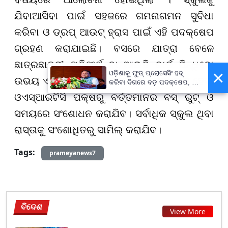
ଯିବାଆସିବା ପାଇଁ ସହଜରେ ଗମନାଗମନ ସୁବିଧା
କରିବା ଓ ଡ୍ରପ୍ ଆଉଟ୍ ହ୍ରାସ ପାଇଁ ଏହି ପଦକ୍ଷେପ
ଗ୍ରହଣ କରାଯାଇଛି। ବସରେ ଯାତ୍ରା ବେଳେ
ଛାତ୍ରଛାତ୍ରୀ ୟୁନିଫର୍ମ ବା ଆଇଡି କାର୍ଡ ପିନ୍ଧିବୋ
×
ଓଡ଼ିଶାକୁ ଫୁଡ୍ ପ୍ରୋସେସିଂ ହବ୍
ଉଭୟ ଏସି ଓ ନନ୍ ଏସି ବସରେ ଏହି ସେବା ଲାଗୁ ହେବା
କରିବା ଦିଗରେ ବଡ଼ ପଦକ୍ଷେପ, ୪୨
ହଜାରରୁ ଅଧିକ ନିଯୁକ୍ତି ସୁଯୋଗ
ଓଏସ୍ଆରଟିସି ପକ୍ଷରୁ ବର୍ତ୍ତମାନର ବସ୍ ରୁଟ୍ ଓ
ସମୟରେ ସଂଶୋଧନ କରାଯିବ। ସର୍ବାଧିକ ସ୍କୁଲ ଥିବା
ରାସ୍ତାକୁ ସଂଶୋଧିତରୁ ସାମିଲ୍ କରାଯିବ।
Tags:
prameyanews7
ବିଦେଶ
View More