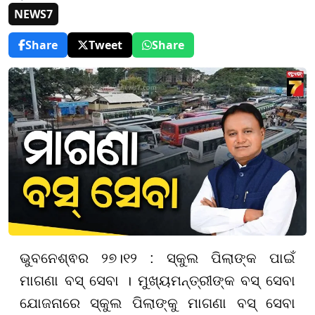
NEWS7
Share
Tweet
Share
ଭୁବନେଶ୍ଵର ୨୭।୧୨ : ସ୍କୁଲ ପିଲାଙ୍କ ପାଇଁ
ମାଗଣା ବସ୍ ସେବା । ମୁଖ୍ୟମନ୍ତ୍ରୀଙ୍କ ବସ୍ ସେବା
ଯୋଜନାରେ ସ୍କୁଲ ପିଲାଙ୍କୁ ମାଗଣା ବସ୍ ସେବା