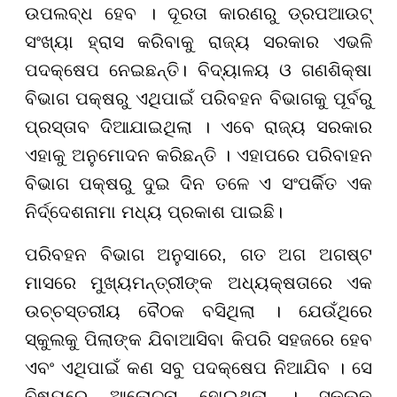
ଉପଲବ୍ଧ ହେବ । ଦୂରତା କାରଣରୁ ଡ୍ରପଆଉଟ୍
ସଂଖ୍ୟା ହ୍ରାସ କରିବାକୁ ରାଜ୍ୟ ସରକାର ଏଭଳି
ପଦକ୍ଷେପ ନେଇଛନ୍ତି। ବିଦ୍ୟାଳୟ ଓ ଗଣଶିକ୍ଷା
ବିଭାଗ ପକ୍ଷରୁ ଏଥିପାଇଁ ପରିବହନ ବିଭାଗକୁ ପୂର୍ବରୁ
ପ୍ରସ୍ତାବ ଦିଆଯାଇଥିଲା । ଏବେ ରାଜ୍ୟ ସରକାର
ଏହାକୁ ଅନୁମୋଦନ କରିଛନ୍ତି । ଏହାପରେ ପରିବାହନ
ବିଭାଗ ପକ୍ଷରୁ ଦୁଇ ଦିନ ତଳେ ଏ ସଂପର୍କିତ ଏକ
ନିର୍ଦ୍ଦେଶନାମା ମଧ୍ୟ ପ୍ରକାଶ ପାଇଛି।
ପରିବହନ ବିଭାଗ ଅନୁସାରେ, ଗତ ଅଗ ଅଗଷ୍ଟ
ମାସରେ ମୁଖ୍ୟମନ୍ତ୍ରୀଙ୍କ ଅଧ୍ୟକ୍ଷତାରେ ଏକ
ଉଚ୍ଚସ୍ତରୀୟ ବୈଠକ ବସିଥିଲା । ଯେଉଁଥିରେ
ସ୍କୁଲକୁ ପିଲାଙ୍କ ଯିବାଆସିବା କିପରି ସହଜରେ ହେବ
ଏବଂ ଏଥିପାଇଁ କଣ ସବୁ ପଦକ୍ଷେପ ନିଆଯିବ । ସେ
ବିଷୟରେ ଆଲୋଚନା ହୋଇଥିଲା । ସ୍କୁଲକୁ