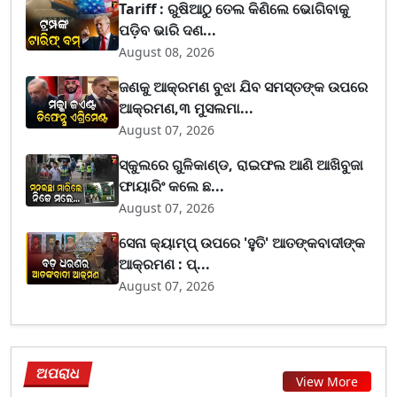
Tariff : ରୁଷିଆଠୁ ତେଲ କିଣିଲେ ଭୋଗିବାକୁ
ପଡ଼ିବ ଭାରି ଦଣ...
August 08, 2026
ଜଣକୁ ଆକ୍ରମଣ ବୁଝା ଯିବ ସମସ୍ତଙ୍କ ଉପରେ
ଆକ୍ରମଣ,୩ ମୁସଲମା...
August 07, 2026
ସ୍କୁଲରେ ଗୁଳିକାଣ୍ଡ, ରାଇଫଲ ଆଣି ଆଖିବୁଜା
ଫାୟାରିଂ କଲେ ଛ...
August 07, 2026
ସେନା କ୍ୟାମ୍ପ୍ ଉପରେ 'ହୁତି' ଆତଙ୍କବାଦୀଙ୍କ
ଆକ୍ରମଣ : ପ୍...
August 07, 2026
ଅପରାଧ
View More