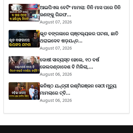
ଆଇପିଏଲ ବେଟିଂ ମାମଲା: ତିନି ମାସ ପରେ ତିନି
ଜଣଙ୍କୁ ଗିରଫ...
August 07, 2026
ଭୂତ ବଙ୍ଗଳାରେ ଚାଞ୍ଚଲ୍ୟକର ଘଟଣା, ଛାତି
ଥରାଇଦେବ ଷଡ଼ଯନ୍ତ...
August 07, 2026
ଦୋଷୀ ସାବ୍ୟସ୍ତ ହେଲେ, ୧୦ ବର୍ଷ
ଜେଲଦଣ୍ଡାଦେଶ ବି ମିଳିଲା,...
August 06, 2026
କନିଷ୍ଠ ଯନ୍ତ୍ରୀ ରଶ୍ମିରଞ୍ଜନ ସେଠୀ ମୃତ୍ୟୁ
ମାମଲାରେ ଟ୍ବି...
August 06, 2026