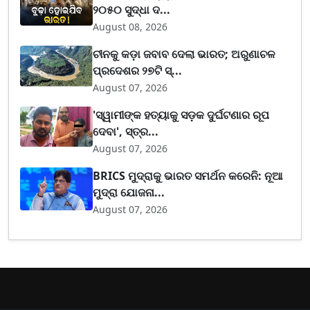
୨୦୫୦ ସୁଦ୍ଧା ଦ...
August 08, 2026
ଚୀନକୁ କଡ଼ା ଜବାବ ଦେଲା ଭାରତ; ଅରୁଣାଚଳ
ପ୍ରଦେଶର ୨୭ଟି ସ୍...
August 07, 2026
'ସ୍ୱାମୀଙ୍କ ହତ୍ୟାକୁ ସଡ଼କ ଦୁର୍ଘଟଣାର ରୂପ
ଦେବା', ସ୍ତ୍ର...
August 07, 2026
BRICS ମୁଦ୍ରାକୁ ଭାରତ ସମର୍ଥନ କରେନି: ନୂଆ
ମୁଦ୍ରା ଯୋଜନା...
August 07, 2026