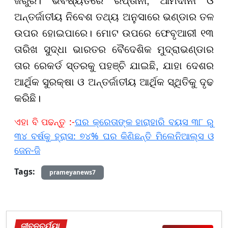
ଜରୁରି। ଭବିଷ୍ୟତରେ ରପ୍ତାନୀ, ଆମଦାନୀ ଓ
ଅନ୍ତର୍ଜାତୀୟ ନିବେଶ ତଥ୍ୟ ଅନୁସାରେ ଭଣ୍ଡାର ତଳ
ଉପର ହୋଇପାରେ। ମୋଟ ଉପରେ ଫେବୃଆରୀ ୧୩
ତାରିଖ ସୁଦ୍ଧା ଭାରତର ବୈଦେଶିକ ମୁଦ୍ରାଭଣ୍ଡାର
ତାର ରେକର୍ଡ ସ୍ତରକୁ ପହଞ୍ଚି ଯାଇଛି, ଯାହା ଦେଶର
ଆର୍ଥିକ ସୁରକ୍ଷା ଓ ଅନ୍ତର୍ଜାତୀୟ ଆର୍ଥିକ ସ୍ଥିତିକୁ ଦୃଢ
କରିଛି।
ଏହା ବି ପଢନ୍ତୁ :-
ଘର କ୍ରେତାଙ୍କ ହାରାହାରି ବୟସ ୩୮ ରୁ
୩୪ ବର୍ଷକୁ ହ୍ରାସ: ୭୪% ଘର କିଣିଛନ୍ତି ମିଲେନିଆଲ୍ସ ଓ
ଜେନ-ଜି
Tags:
prameyanews7
ଜୀବନଚର୍ଯ୍ୟା