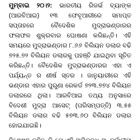
ମୁମ୍ବାଇ ୨୦।୨:
ଭାରତୀୟ ରିଜର୍ଭ ବ୍ୟାଙ୍କ
(ଆରବିଆଇ) ୧୩ ଫେବୃଆରୀରେ ସମାପ୍ତ
ସପ୍ତାହରେ ବୈଦେଶିକ ମୁଦ୍ରାଭଣ୍ଡାରର
ଫଳାଫଳ
ଶୁକ୍ରବାର
ଘୋଷଣା କରିଛନ୍ତି। ଏହି
ସମୟରେ ମୁଦ୍ରାଭଣ୍ଡାର ୮.୬୬ ବିଲିୟନ ଡଲାର ବଢି
୭୨୫.୭୨ ବିଲିୟନ ଡଲାରକୁ ପହଞ୍ଚି ଯାଇଥିବା ସୂଚିତ
କରିଛନ୍ତି। ବୈଦେଶିକ ମୁଦ୍ରାଭଣ୍ଡାରର ଏହା ଏ
ପର୍ଯ୍ୟନ୍ତ ର ଶୀର୍ଷ ସ୍ତର । ଜାନୁୟାରୀରେ ଏହି
ଭଣ୍ଡାର ଏହାର ପୁରୁଣା ରେକର୍ଡ ୭୨୩.୭୭୪ ବିଲିୟନ
ଡଲାରରେ ଥିଲା। ଆରବିଆଇ ତଥ୍ୟ ଅନୁସାରେ
ବିଦେଶୀ ମୁଦ୍ରା ଆସେଟ୍ (ପରିସମ୍ପତ୍ତି) ୩.୫୫
ବିଲିୟନ ଡଲାର ବଢି ୫୭୩.୬୦ ବିଲିୟନ ଡଲାର
ହୋଇଯାଇଛି।