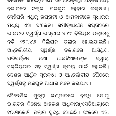
ବିଶେଷଜ୍ଞ କହିଛନ୍ତି ଯେ ଏହି ଅଭିବୃଦ୍ଧି ଅନ୍ତର୍ଜାତୀୟ
ବଜାରରେ ଟଙ୍କା ମଜଭୁତ ହେବାର ଲକ୍ଷଣ।
ସେହିପରି ଏଥିରୁ ରପ୍ତାନୀ ଓ ଆମଦାନୀରେ ସୁଧାରର
ମଧ୍ୟ ଏହା ସଂକେତ। ସମୀକ୍ଷାଧୀନ ସପ୍ତାହରେ
ଭାରତର ସ୍ୱର୍ଣ୍ଣ ଭଣ୍ଡାର ୪.୯୯ ବିଲିୟନ ଡଲାରରୁ
ବଢି ୧୨୮.୪୬ ବିଲିୟନ ଡଲାର ହୋଇଯାଇଛି।
ଅନ୍ତର୍ଜାତୀୟ ସ୍ୱର୍ଣ୍ଣ ବଜାରରେ ଆସିଥିବା
ପରିବର୍ତ୍ତନ ତଥା ଆରବିଆଇଙ୍କ ଦ୍ୱାରା
ସକ୍ରିୟତାର ସହ ସ୍ୱର୍ଣ୍ଣ କ୍ରୟ ପାଇଁ ହୋଇଛି।
ଦେଶର ଆର୍ଥିକ ସୁରକ୍ଷା ଓ ଅନ୍ତର୍ଜାତୀୟ ପୈଠରେ
ସ୍ୱର୍ଣ୍ଣକୁ ମଜଭୁତ ଆଧାର ମନେ କରାଯାଏ।
ବୈଦେଶିକ ମୁଦ୍ରା ଭଣ୍ଡାରରେ ବୃଦ୍ଧି ଯୋଗୁ
ଭାରତର ବିଶେଷ ଆହରଣ ଅଧିକାର(ଏସଡିଆର)ରେ
୧୦.୩କୋଟି ଡଲାର ବୃଦ୍ଧି ହୋଇଛି। ଫଳରେ ଏହା