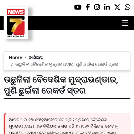
☰
Home
ବାଣିଜ୍ୟ
ଉଛୁଳିଲା ବୈଦେଶିକ ମୁଦ୍ରାଭଣ୍ଡାର, ପୁଣି ଛୁଇଁଲା ରେକର୍ଡ ସ୍ତର
ଉଛୁଳିଲା ବୈଦେଶିକ ମୁଦ୍ରାଭଣ୍ଡାର,
ପୁଣି ଛୁଇଁଲା ରେକର୍ଡ ସ୍ତର
ଆରବିଆଇ ୧୩ ଫେବୃଆରୀରେ ସମାପ୍ତ ସପ୍ତାହରେ ବୈଦେଶିକ
ମୁଦ୍ରାଭଣ୍ଡାର ୮.୬୬ ବିଲିୟନ ଡଲାର ବଢି ୭୨୫.୭୨ ବିଲିୟନ ଡଲାରକୁ
ପହଞ୍ଚି ଯାଇଥିବା ସୂଚିତ କରିଛନ୍ତି।ଜାନୁୟାରୀରେ ଏହି ଭଣ୍ଡାର ଏହାର