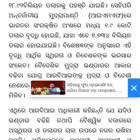
୧୮.୯୨ବିଲିୟନ ଡଲାରକୁ ପହଞ୍ଚି ଯାଇଛି। ସେହିପରି
ଅନ୍ତର୍ଜାତୀୟ ମୁଦ୍ରାପାଣ୍ଠି (ଆଇଏମଏଫ)ରେ
ଭାରତର ସଂରକ୍ଷିତ ଅଂଶରେ ମଧ୍ୟ ୧.୯ କୋଟି
ଡଲାର ବୃଦ୍ଧି ହୋଇଛି, ଯାହା ଏବେ ୭.୭୩୪ ବିଲିୟନ
ଡଲାର ହୋଇଯାଇଛି। ବିଶେଷଜ୍ଞଙ୍କ ଅନୁସାରେ ଏହି
ବୃଦ୍ଧି ଆର୍ଥିକ ସ୍ଥିରତା ଓ ନିବେଶକଙ୍କ ଭରସାର
ସଂକେତ। ବୈଦେଶିକ ମୁଦ୍ରା ଭଣ୍ଡାରର ଆକାର
ବଢିବା ଯୋଗୁ ଆରବିଆଇଙ୍କୁ ମୁଦ୍ରା ଓ ବିଦେଶୀ
×
ନେଣଦେଣର ଉଠାପକା ମୁକାବିଲାରେ ସହାୟତା
ଓଡ଼ିଶାକୁ ଫୁଡ୍ ପ୍ରୋସେସିଂ ହବ୍
କରିବା ଦିଗରେ ବଡ଼ ପଦକ୍ଷେପ, ୪୨
ମିଳିବ।
ହଜାରରୁ ଅଧିକ ନିଯୁକ୍ତି ସୁଯୋଗ
ଏଥିରେ ଆରବିଆଇ ଅଧିକାରୀ କହିଛନ୍ତି ଯେ ଯଦିଓ
ଭଣ୍ଡାର ବଢିଛି ତଥାପି ବୈଶ୍ୱିକ ବଜାରରେ
ଅସ୍ଥିରତା ଓ ଡଲାରର ଚାଲ ଉପରେ ନଜର ରଖିବା