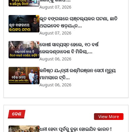
August 07, 2026
ଭୂତ ବଙ୍ଗଳାରେ ଚାଞ୍ଚଲ୍ୟକର ଘଟଣା, ଛାତି
ଥରାଇଦେବ ଷଡ଼ଯନ୍ତ...
August 07, 2026
ଦୋଷୀ ସାବ୍ୟସ୍ତ ହେଲେ, ୧୦ ବର୍ଷ
ଜେଲଦଣ୍ଡାଦେଶ ବି ମିଳିଲା,...
August 06, 2026
କନିଷ୍ଠ ଯନ୍ତ୍ରୀ ରଶ୍ମିରଞ୍ଜନ ସେଠୀ ମୃତ୍ୟୁ
ମାମଲାରେ ଟ୍ବି...
August 06, 2026
ଦେଶ
View More
ଧନୀ ହେବା ପୂର୍ବରୁ ବୁଢ଼ା ହୋଇଯିବ ଭାରତ !