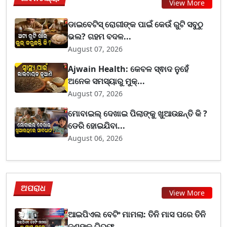
View More
ଡାଇବେଟିସ୍ ରୋଗୀଙ୍କ ପାଇଁ କେଉଁ ରୁଟି ସବୁଠୁ
ଭଲ? ଗହମ ବଦଳ...
August 07, 2026
Ajwain Health: କେବଳ ସ୍ଵାଦ ନୁହେଁ
ଅନେକ ସମସ୍ୟାରୁ ମୁକ୍...
August 07, 2026
ମୋବାଇଲ୍ ଦେଖାଇ ପିଲାଙ୍କୁ ଖୁଆଉଛନ୍ତି କି ?
ଡେରି ହୋଇଯିବା...
August 06, 2026
ଅପରାଧ
View More
ଆଇପିଏଲ ବେଟିଂ ମାମଲା: ତିନି ମାସ ପରେ ତିନି
ଜଣଙ୍କୁ ଗିରଫ...