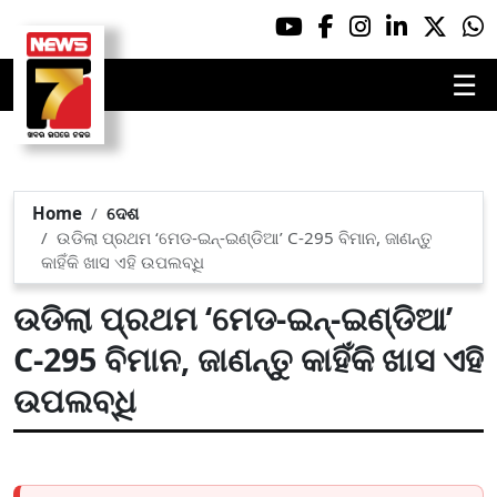
☰
Home
ଦେଶ
ଉଡିଲା ପ୍ରଥମ ‘ମେଡ-ଇନ୍-ଇଣ୍ଡିଆ’ C-295 ବିମାନ, ଜାଣନ୍ତୁ
କାହିଁକି ଖାସ ଏହି ଉପଲବ୍ଧି
ଉଡିଲା ପ୍ରଥମ ‘ମେଡ-ଇନ୍-ଇଣ୍ଡିଆ’
C-295 ବିମାନ, ଜାଣନ୍ତୁ କାହିଁକି ଖାସ ଏହି
ଉପଲବ୍ଧି