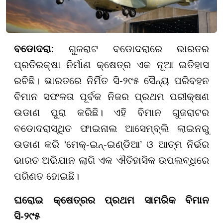
ବଡୋଦରା:
ଗୁଜରାଟ ବଡୋଦରାରେ ଭାରତର
ପ୍ରତିରକ୍ଷା ନିର୍ମାଣ କ୍ଷେତ୍ର ଏକ ନୂଆ ଇତିହାସ
ରଚିଛି। ଭାରତରେ ନିର୍ମିତ ସି-୨୯୫ ସୈନ୍ୟ ପରିବହନ
ବିମାନ ସଫଳତା ପୂର୍ବକ ନିଜର ପ୍ରଥମ ପରୀକ୍ଷଣ
ଉଡାଣ ପୁରା କରିଛି। ଏହି ବିମାନ ଗୁଜରାଟର
ବଡୋଦରାସ୍ଥିତ ଫାଇନାଲ ଆସେମ୍ବ୍ଲି ଲାଇନରୁ
ଉଡାଣ କରି ‘ମେକ୍-ଇନ୍-ଇଣ୍ଡିଆ’ ଓ ଆତ୍ମ ନିର୍ଭର
ଭାରତ ଅଭିଯାନ ଲାଗି ଏକ ଐତିହାସିକ ଉପଲବ୍ଧିରେ
ପରିଣତ ହୋଇଛି।
ଘରୋଇ କ୍ଷେତ୍ରର ପ୍ରଥମ ସାମରିକ ବିମାନ
ସି-୨୯୫