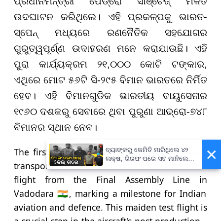
ପ୍ରଧାନମନ୍ତ୍ରୀ ପେଡ୍ରୋ ସାଞ୍ଚେଜ୍ ମିଳିତ
ଉଦଘାଟନ କରିଥିଲେ। ଏହି ପ୍ରକଳ୍ପକୁ ଭାରତ-
ସ୍ପେନ୍ ମଧ୍ୟରେ ରଣନୈତିକ ସହଯୋଗର
ଗୁରୁତ୍ୱପୂର୍ଣ୍ଣ ଉଦାହରଣ ମନେ କରାଯାଉଛି। ଏହି
ପୁରା କାର୍ଯ୍ୟକ୍ରମ ୨୧,୦୦୦ କୋଟି ଟଙ୍କାର,
ଏଥିରେ ମୋଟ ୫୬ଟି ସି-୨୯୫ ବିମାନ ଭାରତରେ ନିର୍ମିତ
ହେବ। ଏହି ବିମାନଗୁଡିକ ଭାରତୀୟ ବାୟୁସେନାର
୧୯୬୦ ଦଶକରୁ ସେବାରେ ଥିବା ପୁରୁଣା ଆଭ୍ରୋ-୭୪୮
ବିମାନର ସ୍ଥାନ ନେବ।
×
The first 'Made in India' Airbus C295 military
ବ୍ୟାଙ୍କରୁ କେମିତି ମାରିଥିଲେ ୪୨
ଲକ୍ଷ, ଗିରଫ ପରେ ସତ ମାନିଲେ
transport aircraft has conducted its first test
ବାପ-ପୁଅ
flight from the Final Assembly Line in
Vadodara 🇮🇳, marking a milestone for Indian
aviation and defence. This maiden test flight is
a crucial step in the aircraft's post production…