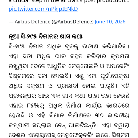
pic.twitter.com/nPkjpIENkD
— Airbus Defence (@AirbusDefence)
June 10, 2026
ନୂଆ ସି-୨୯୫ ବିମାନର ଖାସ କଥା
ସି-୨୯୫ ବିମାନ ଅଧିକ ଦୂରକୁ ଉଡାଣ କରିପାରିବ।
ଏହା ଛଡା ଅଧିକ ଭାର ବହନ କରିବାର କ୍ଷମତା
ରଖୁଥିବା ବେଳେ ଆଧୁନିକ ଟେକ୍ନୋଲଜି ଓ ଅପରେଟିଂ
ସିଷ୍ଟମରେ ସଜା ହୋଇଛି। ଏଣୁ ଏହା ପୂର୍ବାପେକ୍ଷା
ଅଧିକ ସକ୍ଷମ ଓ ପ୍ରଭାବୀ ହୋଇ ପାରୁଛି। ଏହି
ପ୍ରକଳ୍ପର ଆଉ ଏକ ଖାସ କଥା ଯାହା ତାହା ହେଉଛି
ଏହାର ୮୫%ରୁ ଅଧିକ ନିର୍ମାଣ କାର୍ଯ୍ୟ ଭାରତରେ
ହେଉଛି ଓ ଏହି ବିମାନ ନିର୍ମାଣରେ ୩୭ ଭାରତୀୟ
କମ୍ପାନୀ ସପ୍ଲାଇ ଚେନ୍ ପାଲଟିଛନ୍ତି। ଏହା ଦ୍ୱାରା
ଦେଶର ଏରୋସ୍ପେସ୍ ମେନୁଫେକ୍ଚରିଂ ଇକୋ ସିଷ୍ଟମ