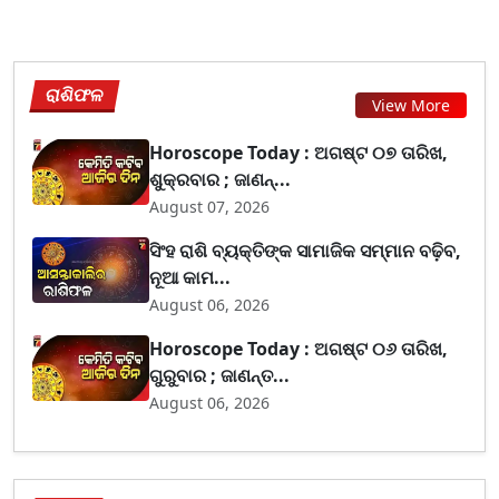
ରାଶିଫଳ
View More
Horoscope Today : ଅଗଷ୍ଟ ୦୭ ତାରିଖ,
ଶୁକ୍ରବାର ; ଜାଣନ୍...
August 07, 2026
ସିଂହ ରାଶି ବ୍ୟକ୍ତିଙ୍କ ସାମାଜିକ ସମ୍ମାନ ବଢ଼ିବ,
ନୂଆ କାମ...
August 06, 2026
Horoscope Today : ଅଗଷ୍ଟ ୦୬ ତାରିଖ,
ଗୁରୁବାର ; ଜାଣନ୍ତ...
August 06, 2026