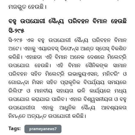
ମଜଭୁତ ହେଉଛି।
ବହୁ ଉପଯୋଗୀ ସୈନ୍ୟ ପରିବହନ ବିମାନ ହେଉଛି
ସି-୨୯୫
ସି-୨୯୫ ଏକ ବହୁ ଉପଯୋଗୀ ସୈନ୍ୟ ପରିବହନ ବିମାନ
ଅଟେ। ଏହାକୁ ଏୟାରବସ୍ ଡିଫେନ୍ସ ଆଣ୍ଡ ସ୍ପେସ୍ ବିକଶିତ
କରିଛି। ଏହାଛଡା ଏହି ବିମାନ ଅନେକ ଦେଶରେ ମିଲେଟ୍ରି
ଉପଯୋଗ ହେଉଛି। ଏହି ବିମାନ ସୈନିକଙ୍କ ସାମାନ
ପରିବହନ ସହିତ ମିଲେଟ୍ରି ଇଭାକ୍ୟୁଏସନ, ମନିଟରିଂ ଓ
ଗୋଇନ୍ଦା ମିସନ ସହିତ ପ୍ରାକୃତିକ ବିପର୍ଯ୍ୟୟ ସମୟରେ
ରିଲିଫ ଓ ମାନବୀୟ ସହାୟତା ଭଳି କାର୍ଯ୍ୟରେ ମଧ୍ୟ
ଉପଯୋଗ କରାଯାଇ ପାରିବ। ଏହାର ବିଶ୍ୱସନୀୟତା ଓ ବହୁ
ଉପଯୋଗୀତା ଏହାକୁ ଆଧୁନିକ ସୈନ୍ୟ ଆବଶ୍ୟକତା
ନିମନ୍ତେ ଅତ୍ୟନ୍ତ ଉପଯୋଗୀ କରିଛି।
Tags:
prameyanews7