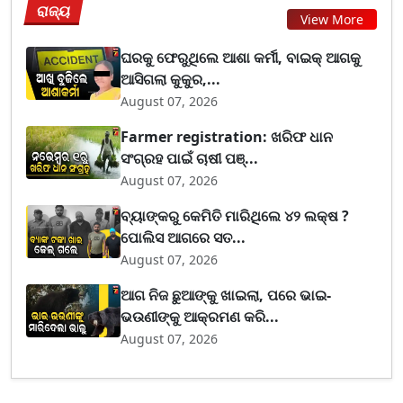
ରାଜ୍ୟ
View More
ଘରକୁ ଫେରୁଥିଲେ ଆଶା କର୍ମୀ, ବାଇକ୍ ଆଗକୁ
ଆସିଗଲା କୁକୁର,...
August 07, 2026
Farmer registration: ଖରିଫ ଧାନ
ସଂଗ୍ରହ ପାଇଁ ଚାଷୀ ପଞ୍...
August 07, 2026
ବ୍ୟାଙ୍କରୁ କେମିତି ମାରିଥିଲେ ୪୨ ଲକ୍ଷ ?
ପୋଲିସ ଆଗରେ ସତ...
August 07, 2026
ଆଗ ନିଜ ଛୁଆଙ୍କୁ ଖାଇଲା, ପରେ ଭାଇ-
ଭଉଣୀଙ୍କୁ ଆକ୍ରମଣ କରି...
August 07, 2026