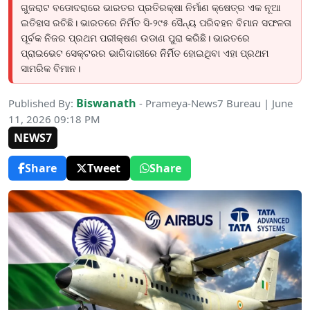
ଗୁଜରାଟ ବଡୋଦରାରେ ଭାରତର ପ୍ରତିରକ୍ଷା ନିର୍ମାଣ କ୍ଷେତ୍ର ଏକ ନୂଆ
ଇତିହାସ ରଚିଛି। ଭାରତରେ ନିର୍ମିତ ସି-୨୯୫ ସୈନ୍ୟ ପରିବହନ ବିମାନ ସଫଳତା
ପୂର୍ବକ ନିଜର ପ୍ରଥମ ପରୀକ୍ଷଣ ଉଡାଣ ପୁରା କରିଛି। ଭାରତରେ
ପ୍ରାଇଭେଟ ସେକ୍ଟରର ଭାଗିଦାରୀରେ ନିର୍ମିତ ହୋଇଥିବା ଏହା ପ୍ରଥମ
ସାମରିକ ବିମାନ।
Biswanath
Published By:
- Prameya-News7 Bureau | June
11, 2026 09:18 PM
NEWS7
Share
Tweet
Share