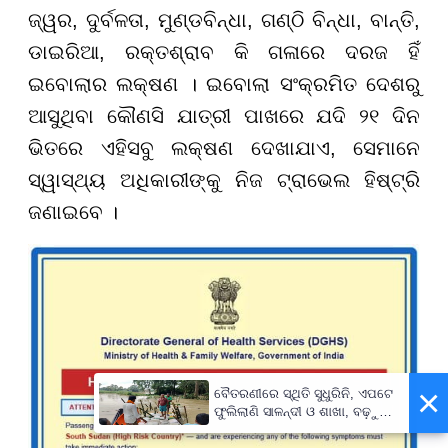
ଜ୍ୱର, ଦୁର୍ବଳତା, ମୁଣ୍ଡବିନ୍ଧା, ଗଣ୍ଠି ବିନ୍ଧା, ବାନ୍ତି,
ଡାଇରିଆ, ରକ୍ତଶ୍ରାବ କି ଗଳାରେ ଦରଜ ହିଁ
ଇବୋଲାର ଲକ୍ଷଣ । ଇବୋଲା ସଂକ୍ରମିତ ଦେଶରୁ
ଆସୁଥିବା କୌଣସି ଯାତ୍ରୀ ପାଖରେ ଯଦି ୨୧ ଦିନ
ଭିତରେ ଏହିସବୁ ଲକ୍ଷଣ ଦେଖାଯାଏ, ସେମାନେ
ସ୍ୱାସ୍ଥ୍ୟ ଅଧିକାରୀଙ୍କୁ ନିଜ ଟ୍ରାଭେଲ ହିଷ୍ଟ୍ରି
ଜଣାଇବେ ।
×
ବୈତରଣୀରେ ସ୍ଥିତି ସୁଧୁରିନି, ଏପଟେ
ଫୁଲିଲାଣି ସାଳନ୍ଦୀ ଓ ଶାଖା, ବଢ଼ୁଛି
ବନ୍ୟା ଭୟ