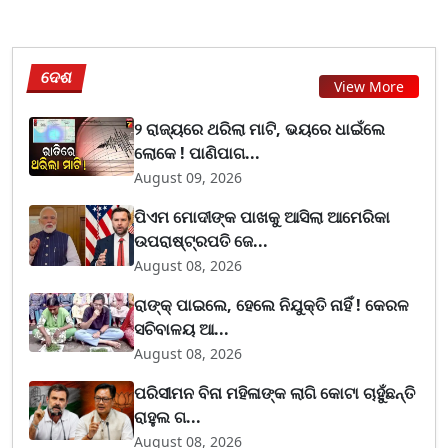
ଦେଶ
View More
୨ ରାଜ୍ୟରେ ଥରିଲା ମାଟି, ଭୟରେ ଧାଇଁଲେ
ଲୋକେ ! ପାଣିପାଗ...
August 09, 2026
ପିଏମ ମୋଦୀଙ୍କ ପାଖକୁ ଆସିଲା ଆମେରିକା
ଉପରାଷ୍ଟ୍ରପତି ଜେ...
August 08, 2026
ରାଙ୍କ୍ ପାଇଲେ, ହେଲେ ନିଯୁକ୍ତି ନାହିଁ ! କେରଳ
ସଚିବାଳୟ ଆ...
August 08, 2026
ପରିସୀମନ ବିନା ମହିଳାଙ୍କ ଲାଗି କୋଟା ଚାହୁଁଛନ୍ତି
ରାହୁଲ ଗ...
August 08, 2026