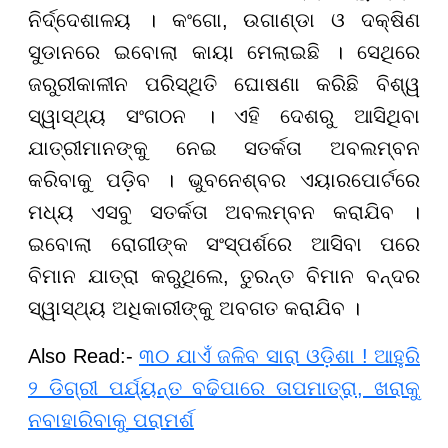
ନିର୍ଦ୍ଦେଶାଳୟ । କଂଗୋ, ଉଗାଣ୍ଡା ଓ ଦକ୍ଷିଣ
ସୁଡାନରେ ଇବୋଲା କାୟା ମେଲାଇଛି । ସେଥିରେ
ଜରୁରୀକାଳୀନ ପରିସ୍ଥିତି ଘୋଷଣା କରିଛି ବିଶ୍ୱ
ସ୍ୱାସ୍ଥ୍ୟ ସଂଗଠନ । ଏହି ଦେଶରୁ ଆସିଥିବା
ଯାତ୍ରୀମାନଙ୍କୁ ନେଇ ସତର୍କତା ଅବଲମ୍ବନ
କରିବାକୁ ପଡ଼ିବ । ଭୁବନେଶ୍ବର ଏୟାରପୋର୍ଟରେ
ମଧ୍ୟ ଏସବୁ ସତର୍କତା ଅବଲମ୍ବନ କରାଯିବ ।
ଇବୋଲା ରୋଗୀଙ୍କ ସଂସ୍ପର୍ଶରେ ଆସିବା ପରେ
ବିମାନ ଯାତ୍ରା କରୁଥିଲେ, ତୁରନ୍ତ ବିମାନ ବନ୍ଦର
ସ୍ୱାସ୍ଥ୍ୟ ଅଧିକାରୀଙ୍କୁ ଅବଗତ କରାଯିବ ।
Also Read:-
୩୦ ଯାଏଁ ଜଳିବ ସାରା ଓଡ଼ିଶା ! ଆହୁରି
୨ ଡିଗ୍ରୀ ପର୍ଯ୍ୟନ୍ତ ବଢିପାରେ ତାପମାତ୍ରା, ଖରାକୁ
ନବାହାରିବାକୁ ପରାମର୍ଶ