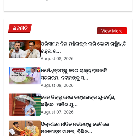
ରାଜନୀତି
View More
ପରିସୀମନ ବିନା ମହିଳାଙ୍କ ଲାଗି କୋଟା ଚାହୁଁଛନ୍ତି
ରାହୁଲ ଗ...
August 08, 2026
ଧର୍ମେନ୍ଦ୍ରଙ୍କୁ ନେଇ ରାଜ୍ୟ ରାଜନୀତି
ସରଗରମ, ନବୀନଙ୍କୁ ସ...
August 08, 2026
ଜେନ ଜିଙ୍କୁ ନେଇ କଙ୍ଗନାଙ୍କ ୟୁ-ଟର୍ଣ୍ଣ,
କହିଲେ- ଆଜିର ଯୁ...
August 07, 2026
ଦିଲ୍ଲୀରେ ନୀତିନ ନବୀନଙ୍କୁ ଭେଟିଲେ
ମନମୋହନ ସାମଲ, ବିଭିନ...