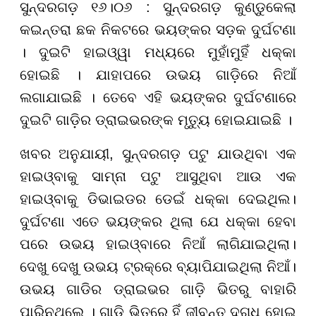
ସୁନ୍ଦରଗଡ଼ ୧୬।୦୬ : ସୁନ୍ଦରଗଡ଼ କୁଣ୍ଡୁକେଲା
କଇନ୍ତରା ଛକ ନିକଟରେ ଭୟଙ୍କର ସଡ଼କ ଦୁର୍ଘଟଣା
। ଦୁଇଟି ହାଇଓ୍ୱା ମଧ୍ୟରେ ମୁହାଁମୁହିଁ ଧକ୍କା
ହୋଇଛି । ଯାହାପରେ ଉଭୟ ଗାଡ଼ିରେ ନିଆଁ
ଲଗାଯାଇଛି । ତେବେ ଏହି ଭୟଙ୍କର ଦୁର୍ଘଟଣାରେ
ଦୁଇଟି ଗାଡ଼ିର ଡ୍ରାଇଭରଙ୍କ ମୃତ୍ୟୁ ହୋଇଯାଇଛି ।
ଖବର ଅନୁଯାୟୀ, ସୁନ୍ଦରଗଡ଼ ପଟୁ ଯାଉଥିବା ଏକ
ହାଇଓ୍ବାକୁ ସାମ୍ନା ପଟୁ ଆସୁଥିବା ଆଉ ଏକ
ହାଇଓ୍ବାକୁ ଡିଭାଇଡର ଡେଇଁ ଧକ୍କା ଦେଇଥିଲ।
ଦୁର୍ଘଟଣା ଏତେ ଭୟଙ୍କର ଥିଲା ଯେ ଧକ୍କା ହେବା
ପରେ ଉଭୟ ହାଇଓ୍ବାରେ ନିଆଁ ଲାଗିଯାଇଥିଲା।
ଦେଖୁ ଦେଖୁ ଉଭୟ ଟ୍ରକ୍ରେ ବ୍ୟାପିଯାଇଥିଲା ନିଆଁ।
ଉଭୟ ଗାଡିର ଡ୍ରାଇଭର ଗାଡ଼ି ଭିତରୁ ବାହାରି
ପାରିନଥିଲେ । ଗାଡ଼ି ଭିତରେ ହିଁ ଜୀବନ୍ତ ଦଗ୍ଧ ହୋଇ