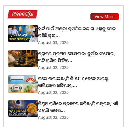
ଜୀବନଚର୍ଯ୍ୟା
View More
ହାର୍ଟ ପାଇଁ ଅଣ୍ଡା କ୍ଷତିକାରକ ନା ଏହାକୁ ନେଇ
ରହିଛି ଭୁଲ...
August 03, 2026
ଶ୍ରାବଣ ପ୍ରଥମ ସୋମବାର: ଦୁର୍ଲଭ ସଂଯୋଗ,
୩ଟି ରାଶିର ଫିଟିବ...
August 02, 2026
ଘରେ ଲଗାଇଛନ୍ତି କି AC ? ତେବେ ଆଗକୁ
ଲାଗିପାରେ ଜରିମାନା,...
August 02, 2026
ମିଥୁନ ରାଶିରେ ପ୍ରବେଶ କରିଛନ୍ତି ମଙ୍ଗଳ, ଏହି
୪ ରାଶି ଉପର...
August 02, 2026