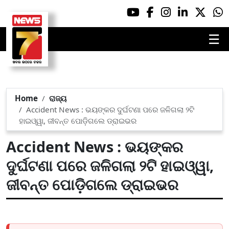
☰
Home
ରାଜ୍ୟ
Accident News : ଭୟଙ୍କର ଦୁର୍ଘଟଣା ପରେ ଜଳିଗଲା ୨ଟି
ହାଇଓ୍ୱା, ଜୀବନ୍ତ ପୋଡ଼ିଗଲେ ଡ୍ରାଇଭର
Accident News : ଭୟଙ୍କର
ଦୁର୍ଘଟଣା ପରେ ଜଳିଗଲା ୨ଟି ହାଇଓ୍ୱା,
ଜୀବନ୍ତ ପୋଡ଼ିଗଲେ ଡ୍ରାଇଭର