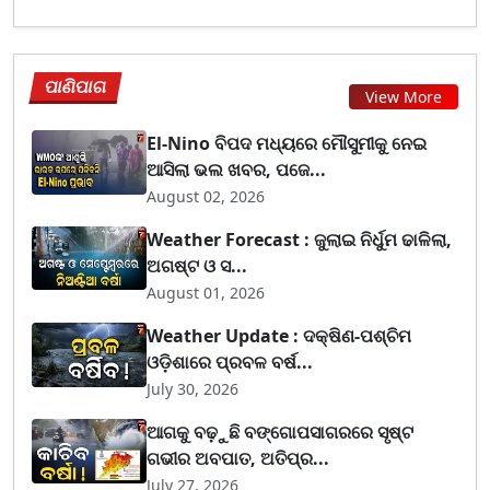
ପାଣିପାଗ
View More
El-Nino ବିପଦ ମଧ୍ୟରେ ମୌସୁମୀକୁ ନେଇ
ଆସିଲା ଭଲ ଖବର, ପଜେ...
August 02, 2026
Weather Forecast : ଜୁଲାଇ ନିର୍ଧୁମ ଢାଳିଲା,
ଅଗଷ୍ଟ ଓ ସ...
August 01, 2026
Weather Update : ଦକ୍ଷିଣ-ପଶ୍ଚିମ
ଓଡ଼ିଶାରେ ପ୍ରବଳ ବର୍ଷ...
July 30, 2026
ଆଗକୁ ବଢ଼ୁଛି ବଙ୍ଗୋପସାଗରରେ ସୃଷ୍ଟ
ଗଭୀର ଅବପାତ, ଅତିପ୍ର...
July 27, 2026