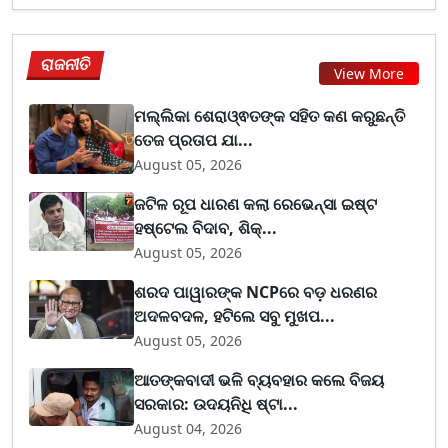
ରାଜନୀତି
View More
ମଲ୍ଲିକା ଶେରାଓ୍ଵତଙ୍କ ସହିତ କଣ କରୁଛନ୍ତି
ତେଜ ପ୍ରତାପ ଯା...
August 05, 2026
ଜଟିଳ ରୂପ ଧାରଣ କଲା ରେଭେନ୍ସା ଇଷ୍ଟ
ହଷ୍ଟେଲ ବିଦାବ, ଶିକ୍...
August 05, 2026
ଶରଦ ପାୱାରଙ୍କ NCPରେ ବଡ଼ ଧରଣର
ଅଦଳବଦଳ, ହଟିଲେ ସବୁ ମୁଖପ...
August 05, 2026
ଆତଙ୍କବାଦୀ ଭଳି ବ୍ୟବହାର କଲେ ବିଜୟ
ସରକାର: ଉଦୟନିଧି ଷ୍ଟା...
August 04, 2026