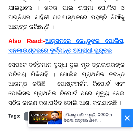
ଯାଇଥିଲେ । ଖବର ପାଇ ଭଷ୍ମା ପୋଲିସ ଓ
ଅଗ୍ନିଶମ ବାହିନୀ ଘଟଣାସ୍ଥଳରେ ପହଞ୍ଚି ନିଆଁକୁ
ଆୟତ୍ତ କରିଛନ୍ତି ।
Also Read:-
ଆକ୍ସନରେ କେନ୍ଦୁଝର ପୋଲିସ,
ଏନକାଉଣ୍ଟରରେ ଦୁର୍ଦ୍ଦାନ୍ତ ଅପରାଧୀ ଗୁରୁତର
ସେପଟେ ବର୍ତ୍ତମାନ ସୁଦ୍ଧା ଦୁଇ ମୃତ ଡ୍ରାଇଭରଙ୍କ
ପରିଚୟ ମିଳିନାହିଁ । ପୋଲିସ ପ୍ରାଥମିକ ତଦନ୍ତ
ଆରମ୍ଭ କରିଛି । ପୋଷ୍ଟମର୍ଟମ ରିପୋର୍ଟ ଏବଂ
ପୋଲିସର ପ୍ରାଥମିକ ରିପୋର୍ଟ ପରେ ମୃତ୍ୟୁ ନେଇ
ସଠିକ କାରଣ ଜଣାପଡିବ ବୋଲି ଆଶା କରାଯାଉଛି ।
×
Tags:
ଓଡ଼ିଶାକୁ ଆସିବ ପୁଞ୍ଜି, ତିନିଦିନିଆ
prameyanews7
Odisha News
ଦିଲ୍ଲୀ ଗସ୍ତରେ ଯିବେ
ମୁଖ୍ୟମନ୍ତ୍ରୀ ମୋହନ ମାଝୀ