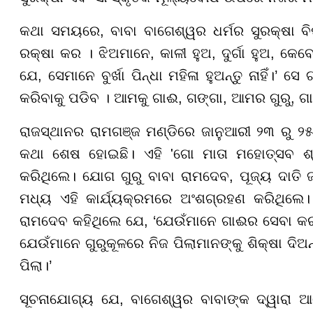
କଥା ସମୟରେ, ବାବା ବାଗେଶ୍ୱର ଧର୍ମର ସୁରକ୍ଷା ବି
ରକ୍ଷା କର । ଝିଅମାନେ, କାଳୀ ହୁଅ, ଦୁର୍ଗା ହୁଅ, କେବେ ବ
ଯେ, ସେମାନେ ବୁର୍ଖା ପିନ୍ଧା ମହିଳା ହୁଅନ୍ତୁ ନାହିଁ।
କରିବାକୁ ପଡିବ । ଆମକୁ ଗାଈ, ଗଙ୍ଗା, ଆମର ଗୁରୁ, ଗାୟ
ରାଜସ୍ଥାନର ରାମଗଞ୍ଜ ମଣ୍ଡିରେ ଜାନୁଆରୀ ୨୩ ରୁ ୨୫ 
କଥା ଶେଷ ହୋଇଛି। ଏହି 'ଗୋ ମାତା ମହୋତ୍ସବ ଶ
କରିଥିଲେ। ଯୋଗ ଗୁରୁ ବାବା ରାମଦେବ, ପୂଜ୍ୟ ଦାତି 
ମଧ୍ୟ ଏହି କାର୍ଯ୍ୟକ୍ରମରେ ଅଂଶଗ୍ରହଣ କରିଥିଲ
ରାମଦେବ କହିଥିଲେ ଯେ, ‘ଯେଉଁମାନେ ଗାଈର ସେବା କରନ୍ତ
ଯେଉଁମାନେ ଗୁରୁକୂଳରେ ନିଜ ପିଲାମାନଙ୍କୁ ଶିକ୍ଷା ଦିଅ
ପିଲା।’
ସୂଚନାଯୋଗ୍ୟ ଯେ, ବାଗେଶ୍ୱର ବାବାଙ୍କ ଦ୍ୱାରା ଆୟ