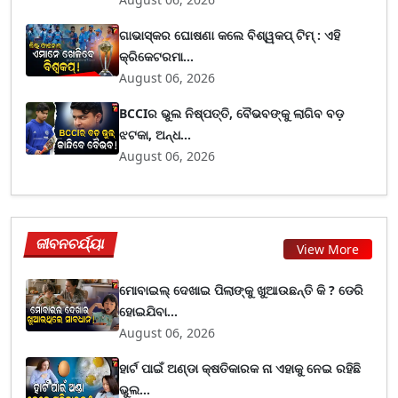
ଗାଭାସ୍କର ଘୋଷଣା କଲେ ବିଶ୍ୱକପ୍ ଟିମ୍ : ଏହି
କ୍ରିକେଟରମା...
August 06, 2026
BCCIର ଭୁଲ ନିଷ୍ପତ୍ତି, ବୈଭବଙ୍କୁ ଲାଗିବ ବଡ଼
ଝଟକା, ଅନ୍ଧ...
August 06, 2026
ଜୀବନଚର୍ଯ୍ୟା
View More
ମୋବାଇଲ୍ ଦେଖାଇ ପିଲାଙ୍କୁ ଖୁଆଉଛନ୍ତି କି ? ଡେରି
ହୋଇଯିବା...
August 06, 2026
ହାର୍ଟ ପାଇଁ ଅଣ୍ଡା କ୍ଷତିକାରକ ନା ଏହାକୁ ନେଇ ରହିଛି
ଭୁଲ...