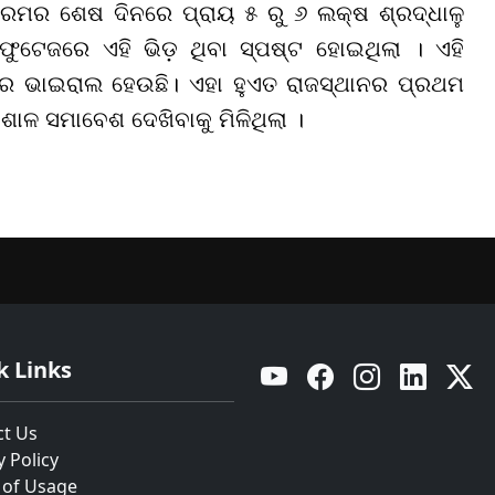
୍ରମର ଶେଷ ଦିନରେ ପ୍ରାୟ ୫ ରୁ ୬ ଲକ୍ଷ ଶ୍ରଦ୍ଧାଳୁ
ଫୁଟେଜରେ ଏହି ଭିଡ଼ ଥିବା ସ୍ପଷ୍ଟ ହୋଇଥିଲା । ଏହି
େ ଭାଇରାଲ ହେଉଛି। ଏହା ହୁଏତ ରାଜସ୍ଥାନର ପ୍ରଥମ
ିଶାଳ ସମାବେଶ ଦେଖିବାକୁ ମିଳିଥିଲା ।
k Links
YouTube
Facebook
Instagram
Linkedin
Twitt
ct Us
y Policy
 of Usage