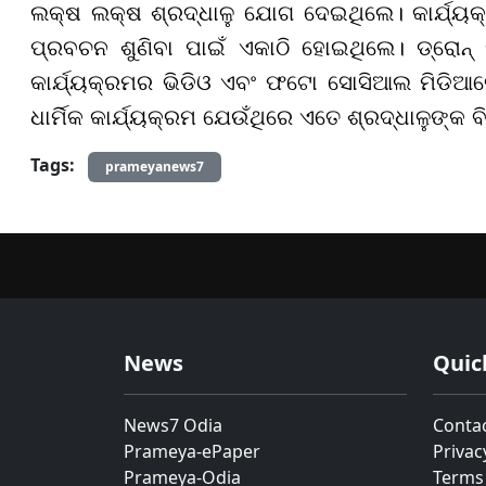
ଲକ୍ଷ ଲକ୍ଷ ଶ୍ରଦ୍ଧାଳୁ ଯୋଗ ଦେଇଥିଲେ। କାର୍ଯ୍ୟକ
ପ୍ରବଚନ ଶୁଣିବା ପାଇଁ ଏକାଠି ହୋଇଥିଲେ। ଡ୍ରୋନ୍ 
କାର୍ଯ୍ୟକ୍ରମର ଭିଡିଓ ଏବଂ ଫଟୋ ସୋସିଆଲ ମିଡିଆର
ଧାର୍ମିକ କାର୍ଯ୍ୟକ୍ରମ ଯେଉଁଥିରେ ଏତେ ଶ୍ରଦ୍ଧାଳୁଙ୍କ ବ
Tags:
prameyanews7
News
Quic
News7 Odia
Conta
Prameya-ePaper
Privac
Prameya-Odia
Terms