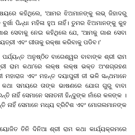
ଷୟରେ କହିଥିଲେ, ‘ଆମର ଝିଅମାନଙ୍କୁ ଲଭ୍ ଜିହାଦରୁ
ୁର୍ଖା ପିନ୍ଧା ମହିଳା ହୁଅ ନାହିଁ। ତୁମର ଝିଅମାନଙ୍କୁ କୁହ
’ ସେ ଗାଈ ସେବାକୁ ନେଇ କହିଥିଲେ ଯେ, ‘ଆମକୁ ଗାଈ ସେବା
ତ୍ରୀ ଏବଂ ଗୀତାକୁ ରକ୍ଷା କରିବାକୁ ପଡିବ।’
ପର୍ଯ୍ୟନ୍ତ ଅନୁଷ୍ଠିତ ବାଗେଶ୍ୱର ବାବାଙ୍କ ଶ୍ରୀ ରାମ
୍ରୀ ରାମ କଥା'ରେ ଲକ୍ଷ ଲକ୍ଷ ଭକ୍ତ ଅଂଶଗ୍ରହଣ
ଜୀ ମହାରାଜ ଏବଂ ମହନ୍ତ ଦୟାପୁରୀ ଜୀ ଭଳି ସନ୍ଥମାନେ
େ। କଥା ସମୟରେ ତାଙ୍କ ଭାଷଣରେ ଯୋଗ ଗୁରୁ ବାବା
ି ନାହିଁ ସେମାନେ ସନାତନୀ ହିନ୍ଦୁଙ୍କ ନାଁରେ କଳଙ୍କ ।
ନ୍ତି ନାହିଁ ସେମାନେ ମଧ୍ୟ ବ୍ରିଟିଶ ଏବଂ ମୋଗଲମାନଙ୍କ
ୋଜିତ ତିନି ଦିନିଆ ଶ୍ରୀ ରାମ କଥା କାର୍ଯ୍ୟକ୍ରମରେ