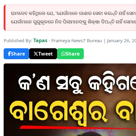
ରାମଦେବ କହିଥିଲେ ଯେ, ‘ଯେଉଁମାନେ ଗାଈର ସେବା କରନ୍ତି ନାହିଁ ସେମା
ଯେଉଁମାନେ ଗୁରୁକୂଳରେ ନିଜ ପିଲାମାନଙ୍କୁ ଶିକ୍ଷା ଦିଅନ୍ତି ନାହିଁ ସ
Tapas
Published By:
- Prameya-News7 Bureau | January 26, 
Share
Tweet
Share