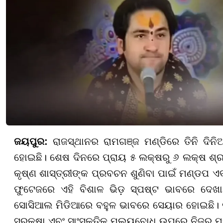
ଜୟପୁର:
ରାଜସ୍ଥାନର ରାମଗଞ୍ଜ ମଣ୍ଡିରେ ତିନି ଦିନ
ହୋଇଛି। ଶେଷ ଦିନରେ ପ୍ରାୟ ୫ ଲକ୍ଷରୁ ୬ ଲକ୍ଷ ଶ୍ରଦ
କୃଷ୍ଣ ଶାସ୍ତ୍ରୀଙ୍କ ପ୍ରବଚନ ଶୁଣିବା ପାଇଁ ମଣ୍ଡପ
ଫୁଟେଜରେ ଏହି ବିଶାଳ ଭିଡ଼ ସ୍ପଷ୍ଟ ଭାବରେ ଦେଖା
ସୋସିଆଲ ମିଡିଆରେ ବହୁଳ ଭାବରେ ସେୟାର ହୋଇଛି। କାର୍
ସୁରକ୍ଷା ଏବଂ ସାଂସ୍କୃତିକ ମୂଲ୍ୟବୋଧ ଉପରେ ନିଜର 