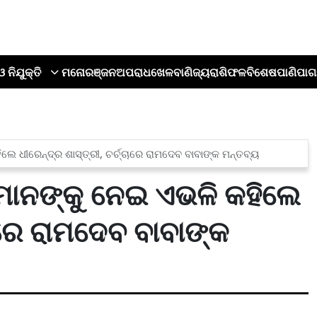
ଓ ନିଯୁକ୍ତି
ମନୋରଞ୍ଜନ
ଅପରାଧ
ଖେଳ
ବାଣିଜ୍ୟ
ରାଶିଫଳ
ବିଶେଷ
ପାଣିପାଗ
େ ଧୀରେନ୍ଦ୍ର ଶାସ୍ତ୍ରୀ, ଚର୍ଚ୍ଚାରେ ରାମଦେବ ବାବାଙ୍କ ମନ୍ତବ୍ୟ
ମାନଙ୍କୁ ନେଇ ଏଭଳି କହିଲେ
ଚାରେ ରାମଦେବ ବାବାଙ୍କ