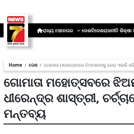
ରାଜ୍ୟ
ମହାନଗର
ଦେଶ
ବିଦେଶ
ରାଜନୀତି
ଶିକ୍ଷା 
Home
ଦେଶ
ଗୋମାତା ମହୋତ୍ସବରେ ଝିଅମାନଙ୍କୁ ନେଇ ଏଭଳି କହିଲ
ଗୋମାତା ମହୋତ୍ସବରେ ଝିଅ
ଧୀରେନ୍ଦ୍ର ଶାସ୍ତ୍ରୀ, ଚର୍ଚ୍
ମନ୍ତବ୍ୟ