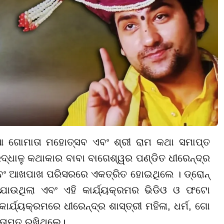
ିଆ ଗୋମାତା ମହୋତ୍ସବ ଏବଂ ଶ୍ରୀ ରାମ କଥା ସମାପ୍ତ
୍ଧାଳୁ କଥାକାର ବାବା ବାଗେଶ୍ୱର ପଣ୍ଡିତ ଧୀରେନ୍ଦ୍ର
 ଏବଂ ଆଖପାଖ ପରିସରରେ ଏକତ୍ରିତ ହୋଇଥିଲେ । ଡ୍ରୋନ୍
ଯାଉଥିଲା ଏବଂ ଏହି କାର୍ଯ୍ୟକ୍ରମର ଭିଡିଓ ଓ ଫଟୋ
ଯ୍ୟକ୍ରମରେ ଧୀରେନ୍ଦ୍ର ଶାସ୍ତ୍ରୀ ମହିଳା, ଧର୍ମ, ଗୋ
ମତାମତ ରଖିଥିଲେ।