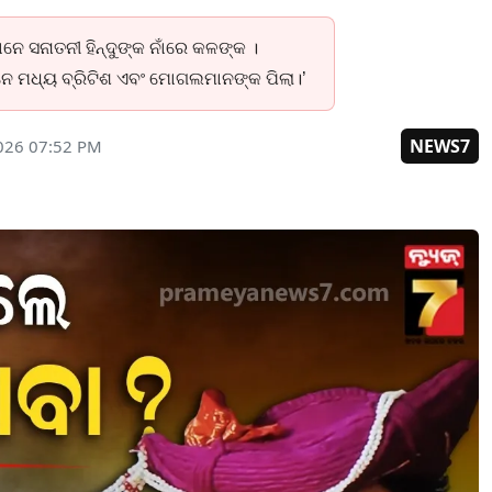
ନେ ସନାତନୀ ହିନ୍ଦୁଙ୍କ ନାଁରେ କଳଙ୍କ ।
େମାନେ ମଧ୍ୟ ବ୍ରିଟିଶ ଏବଂ ମୋଗଲମାନଙ୍କ ପିଲା।’
NEWS7
2026 07:52 PM