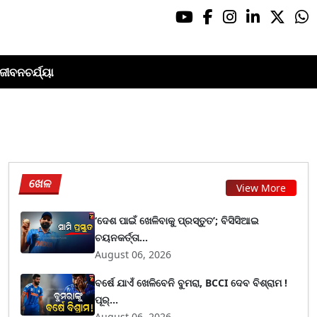
ଜୀବନଚର୍ଯ୍ୟା
ଖେଳ
View More
‘ଦେଶ ପାଇଁ ଖେଳିବାକୁ ପ୍ରସ୍ତୁତ’; ବିସିସିଆଇ
ଚୟନକର୍ତ୍ତା...
August 06, 2026
ବର୍ଷେ ଯାଏଁ ଖେଳିବେନି ବୁମରା, BCCI ଦେବ ବିଶ୍ରାମ !
ପୂର୍...
August 06, 2026