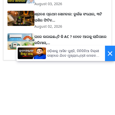
August 03, 2026
ଶ୍ରାବଣ ପ୍ରଥମ ସୋମବାର: ଦୁର୍ଲଭ ସଂଯୋଗ, ୩ଟି
ରାଶିର ଫିଟିବ...
August 02, 2026
ଘରେ ଲଗାଇଛନ୍ତି କି AC ? ତେବେ ଆଗକୁ ଲାଗିପାରେ
ଜରିମାନା,...
August 02, 2026
×
ଓଡ଼ିଶାକୁ ଆସିବ ପୁଞ୍ଜି, ତିନିଦିନିଆ ଦିଲ୍ଲୀ
ଗସ୍ତରେ ଯିବେ ମୁଖ୍ୟମନ୍ତ୍ରୀ ମୋହନ
ମାଝୀ