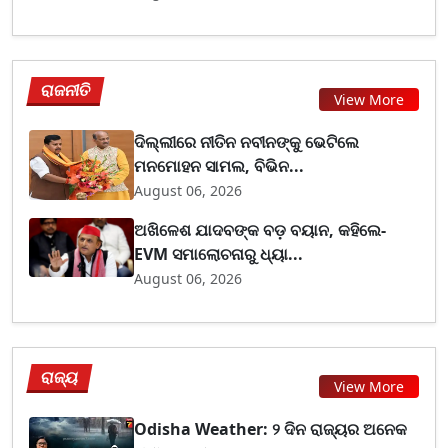
ରାଜନୀତି
View More
ଦିଲ୍ଲୀରେ ନୀତିନ ନବୀନଙ୍କୁ ଭେଟିଲେ
ମନମୋହନ ସାମଲ, ବିଭିନ...
August 06, 2026
ଅଖିଳେଶ ଯାଦବଙ୍କ ବଡ଼ ବୟାନ, କହିଲେ-
EVM ସମାଲୋଚନାରୁ ଧ୍ୟା...
August 06, 2026
ରାଜ୍ୟ
View More
Odisha Weather: ୨ ଦିନ ରାଜ୍ୟର ଅନେକ