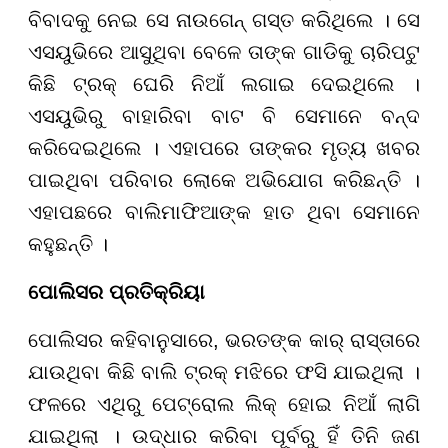
ବିବାଦକୁ ନେଇ ସେ ନାଉଗେନ୍ ଗସ୍ତ କରିଥିଲେ । ସେ
ଏସୟୁଭିରେ ଆସୁଥିବା ବେଳେ ତାଙ୍କ ଗାଡିକୁ ଚାରିପଟୁ
କିଛି ଟ୍ରକ୍ ଘେରି ନିଆଁ ଲଗାଇ ଦେଇଥିଲେ ।
ଏସୟୁଭିରୁ ବାହାରିବା ବାଟ ବି ସେମାନେ ବନ୍ଦ
କରିଦେଇଥିଲେ । ଏହାପରେ ତାଙ୍କର ମୃତ୍ୟ ଖବର
ପାଇଥିବା ପରିବାର ଲୋକେ ଅଭିଯୋଗ କରିଛନ୍ତି ।
ଏହାପଛରେ ବାଲିମାଫିଆଙ୍କ ହାତ ଥିବା ସେମାନେ
କହୁଛନ୍ତି ।
ପୋଲିସର ପ୍ରତିକ୍ରିୟା
ପୋଲିସର କହିବାନୁସାରେ, ଭରତଙ୍କ କାର୍ ରାସ୍ତାରେ
ଯାଉଥିବା କିଛି ବାଲି ଟ୍ରକ୍ ମଝିରେ ଫସି ଯାଇଥିଲା ।
ଫଳରେ ଏଥିରୁ ପେଟ୍ରୋଲ ଲିକ୍ ହୋଇ ନିଆଁ ଲାଗି
ଯାଇଥିଲା । ଉଦ୍ଧାର କରିବା ପୂର୍ବରୁ ହିଁ ତିନି ଜଣ