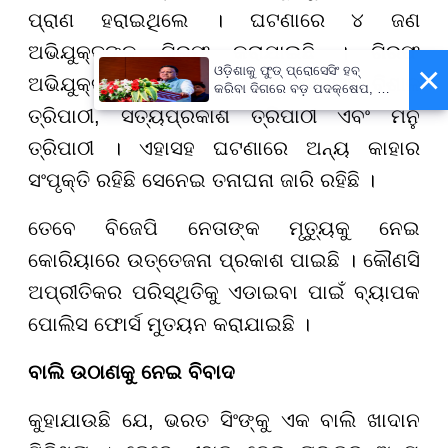
ପ୍ରାଣ ହରାଇଥିଲେ । ଘଟଣାରେ ୪ ଜଣ
ଅଭିଯୁକ୍ତଙ୍କୁ ଗିରଫ କରାଯାଇଛି । ଗିରଫ
×
ଓଡ଼ିଶାକୁ ଫୁଡ୍ ପ୍ରୋସେସିଂ ହବ୍
ଅଭିଯୁକ୍ତମାନେ ହେଲେ ଅକ୍ଷତ ତ୍ରିପାଥୀ, ବିଶାଳ
କରିବା ଦିଗରେ ବଡ଼ ପଦକ୍ଷେପ, ୪୨
ହଜାରରୁ ଅଧିକ ନିଯୁକ୍ତି ସୁଯୋଗ
ତ୍ରିପାଠୀ, ସତ୍ୟପ୍ରକାଶ ତ୍ରିପାଠୀ ଏବଂ ମନୁ
ତ୍ରିପାଠୀ । ଏହାସହ ଘଟଣାରେ ଅନ୍ୟ କାହାର
ସଂପୃକ୍ତି ରହିଛି ସେନେଇ ତନାଘନା ଜାରି ରହିଛି ।
ତେବେ ବିଜେପି ନେତାଙ୍କ ମୃତ୍ୟୁକୁ ନେଇ
କୋରିୟାରେ ଉତ୍ତେଜନା ପ୍ରକାଶ ପାଇଛି । କୌଣସି
ଅପ୍ରୀତିକର ପରିସ୍ଥିତିକୁ ଏଡାଇବା ପାଇଁ ବ୍ୟାପକ
ପୋଲିସ ଫୋର୍ସ ମୁତୟନ କରାଯାଇଛି ।
ବାଲି ଉଠାଣକୁ ନେଇ ବିବାଦ
କୁହାଯାଉଛି ଯେ, ଭରତ ସିଂଙ୍କୁ ଏକ ବାଲି ଖାଦାନ