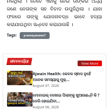
ମିଳିଥିଲା । ତେବେ ଏହାକୁ ନେଇ ତାଙ୍କର ଅନ୍ୟ
ଜଣେ ନେତାଙ୍କ ସହ ବିବାଦ ଉପୁଜିଥିଲା । ଯାହା
ଫଳରେ ତାଙ୍କୁ ଯୋଜନାବଦ୍ଧ ଭାବେ ହତ୍ୟା
କରାଯାଇଥିବା ସନ୍ଦେହ କରାଯାଉଛି ।
Tags:
prameyanews7
ଜୀବନଚର୍ଯ୍ୟା
View More
Ajwain Health: କେବଳ ସ୍ଵାଦ ନୁହେଁ
ଅନେକ ସମସ୍ୟାରୁ ମୁକ୍...
August 07, 2026
ମୋବାଇଲ୍ ଦେଖାଇ ପିଲାଙ୍କୁ ଖୁଆଉଛନ୍ତି କି ?
ଡେରି ହୋଇଯିବା...
August 06, 2026