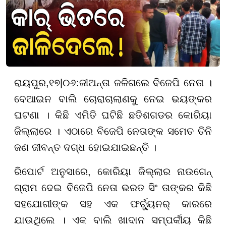
ରାୟପୁର
,
୧୭
|
୦୬
:
ଜୀଅନ୍ତା ଜଳିଗଲେ ବିଜେପି ନେତା ।
ବେଆଇନ ବାଲି ଚୋରାଚାଲାଣକୁ ନେଇ ଭୟଙ୍କର
ଘଟଣା । କିଛି ଏମିତି ଘଟିଛି ଛତିଶଗଡର କୋରିୟା
ଜିଲ୍ଲାରେ । ଏଠାରେ ବିଜେପି ନେତାଙ୍କ ସମେତ ତିନି
ଜଣ ଜୀବନ୍ତ ଦଗ୍ଧ ହୋଇଯାଇଛନ୍ତି ।
ରିପୋର୍ଟ ଅନୁସାରେ, କୋରିୟା ଜିଲ୍ଲାର ନାଉଗେନ୍
ଗ୍ରାମ ଦେଇ ବିଜେପି ନେତା ଭରତ ସିଂ ତାଙ୍କର କିଛି
ସହଯୋଗୀଙ୍କ ସହ ଏକ ଫର୍ଚ୍ୟୁନର୍ କାରରେ
ଯାଉଥିଲେ । ଏକ ବାଲି ଖାଦାନ ସମ୍ପର୍କୀୟ କିଛି