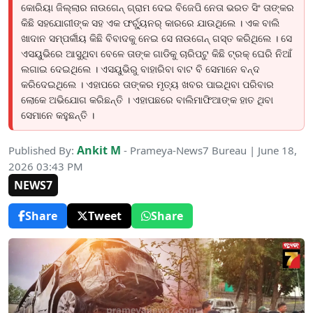
କୋରିୟା ଜିଲ୍ଲାର ନାଉଗେନ୍ ଗ୍ରାମ ଦେଇ ବିଜେପି ନେତା ଭରତ ସିଂ ତାଙ୍କର
କିଛି ସହଯୋଗୀଙ୍କ ସହ ଏକ ଫର୍ଚ୍ୟୁନର୍ କାରରେ ଯାଉଥିଲେ । ଏକ ବାଲି
ଖାଦାନ ସମ୍ପର୍କୀୟ କିଛି ବିବାଦକୁ ନେଇ ସେ ନାଉଗେନ୍ ଗସ୍ତ କରିଥିଲେ । ସେ
ଏସୟୁଭିରେ ଆସୁଥିବା ବେଳେ ତାଙ୍କ ଗାଡିକୁ ଚାରିପଟୁ କିଛି ଟ୍ରକ୍ ଘେରି ନିଆଁ
ଲଗାଇ ଦେଇଥିଲେ । ଏସୟୁଭିରୁ ବାହାରିବା ବାଟ ବି ସେମାନେ ବନ୍ଦ
କରିଦେଇଥିଲେ । ଏହାପରେ ତାଙ୍କର ମୃତ୍ୟ ଖବର ପାଇଥିବା ପରିବାର
ଲୋକେ ଅଭିଯୋଗ କରିଛନ୍ତି । ଏହାପଛରେ ବାଲିମାଫିଆଙ୍କ ହାତ ଥିବା
ସେମାନେ କହୁଛନ୍ତି ।
Ankit M
Published By:
- Prameya-News7 Bureau | June 18,
2026 03:43 PM
NEWS7
Share
Tweet
Share