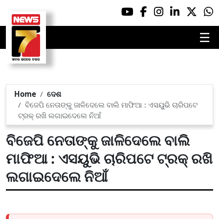
☰
Home
ଦେଶ
ବିଜେପି ନେତାଙ୍କୁ ଜାଳିଦେଲେ ବାଲି ମାଫିଆ : ଏସୟୁଭି ଚାରିପଟେ
ଟ୍ରକ୍ ରଖି ଲଗାଇଦେଲେ ନିଆଁ
ବିଜେପି ନେତାଙ୍କୁ ଜାଳିଦେଲେ ବାଲି
ମାଫିଆ : ଏସୟୁଭି ଚାରିପଟେ ଟ୍ରକ୍ ରଖି
ଲଗାଇଦେଲେ ନିଆଁ