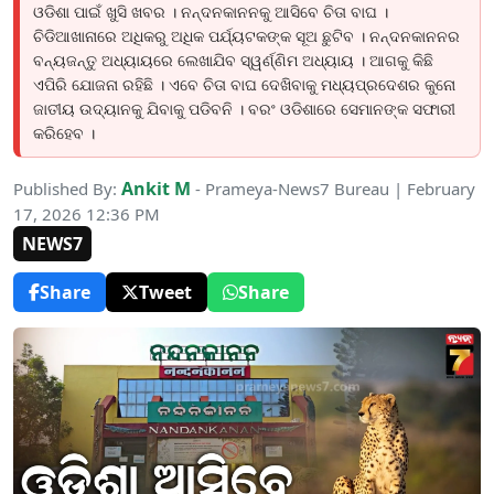
ଓଡିଶା ପାଇଁ ଖୁସି ଖବର । ନନ୍ଦନକାନନକୁ ଆସିବେ ଚିତା ବାଘ ।
ଚିଡିଆଖାନାରେ ଅଧିକରୁ ଅଧିକ ପର୍ଯ୍ୟଟକଙ୍କ ସୂଅ ଛୁଟିବ । ନନ୍ଦନକାନନର
ବନ୍ୟଜନ୍ତୁ ଅଧ୍ୟାୟରେ ଲେଖାଯିବ ସ୍ୱର୍ଣ୍ଣିମ ଅଧ୍ୟାୟ । ଆଗକୁ କିଛି
ଏପିରି ଯୋଜନା ରହିଛି । ଏବେ ଚିତା ବାଘ ଦେଖିବାକୁ ମଧ୍ୟପ୍ରଦେଶର କୁନୋ
ଜାତୀୟ ଉଦ୍ୟାନକୁ ଯିବାକୁ ପଡିବନି । ବରଂ ଓଡିଶାରେ ସେମାନଙ୍କ ସଫାରୀ
କରିହେବ ।
Ankit M
Published By:
- Prameya-News7 Bureau | February
17, 2026 12:36 PM
NEWS7
Share
Tweet
Share