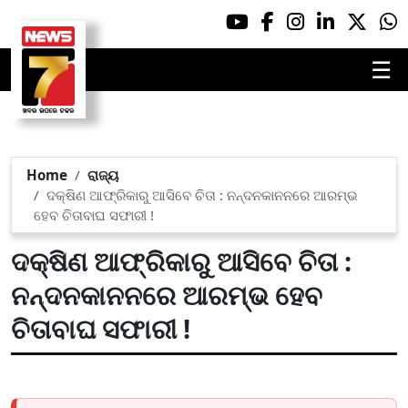
☰
Home
ରାଜ୍ୟ
ଦକ୍ଷିଣ ଆଫ୍ରିକାରୁ ଆସିବେ ଚିତା : ନନ୍ଦନକାନନରେ ଆରମ୍ଭ
ହେବ ଚିତାବାଘ ସଫାରୀ !
ଦକ୍ଷିଣ ଆଫ୍ରିକାରୁ ଆସିବେ ଚିତା :
ନନ୍ଦନକାନନରେ ଆରମ୍ଭ ହେବ
ଚିତାବାଘ ସଫାରୀ !