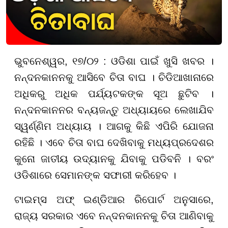
ଭୁବନେଶ୍ୱର, ୧୭/୦୨ : ଓଡିଶା ପାଇଁ ଖୁସି ଖବର ।
ନନ୍ଦନକାନନକୁ ଆସିବେ ଚିତା ବାଘ । ଚିଡିଆଖାନାରେ
ଅଧିକରୁ ଅଧିକ ପର୍ଯ୍ୟଟକଙ୍କ ସୂଅ ଛୁଟିବ ।
ନନ୍ଦନକାନନର ବନ୍ୟଜନ୍ତୁ ଅଧ୍ୟାୟରେ ଲେଖାଯିବ
ସ୍ୱର୍ଣ୍ଣିମ ଅଧ୍ୟାୟ । ଆଗକୁ କିଛି ଏପିରି ଯୋଜନା
ରହିଛି । ଏବେ ଚିତା ବାଘ ଦେଖିବାକୁ ମଧ୍ୟପ୍ରଦେଶର
କୁନୋ ଜାତୀୟ ଉଦ୍ୟାନକୁ ଯିବାକୁ ପଡିବନି । ବରଂ
ଓଡିଶାରେ ସେମାନଙ୍କ ସଫାରୀ କରିହେବ ।
ଟାଇମ୍ସ ଅଫ୍ ଇଣ୍ଡିଆର ରିପୋର୍ଟ ଅନୁସାରେ,
ରାଜ୍ୟ ସରକାର ଏବେ ନନ୍ଦନକାନନକୁ ଚିତା ଆଣିବାକୁ