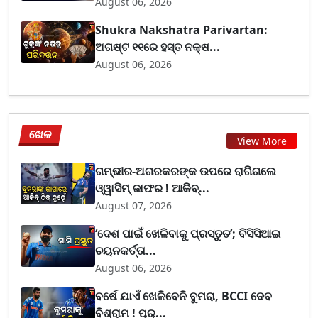
August 06, 2026
Shukra Nakshatra Parivartan:
ଅଗଷ୍ଟ ୧୧ରେ ହସ୍ତ ନକ୍ଷ...
August 06, 2026
ଖେଳ
View More
ଗମ୍ଭୀର-ଅଗରକରଙ୍କ ଉପରେ ରାଗିଗଲେ
ଓ୍ୱାସିମ୍ ଜାଫର ! ଆକିବ୍...
August 07, 2026
‘ଦେଶ ପାଇଁ ଖେଳିବାକୁ ପ୍ରସ୍ତୁତ’; ବିସିସିଆଇ
ଚୟନକର୍ତ୍ତା...
August 06, 2026
ବର୍ଷେ ଯାଏଁ ଖେଳିବେନି ବୁମରା, BCCI ଦେବ
ବିଶ୍ରାମ ! ପୂର୍...