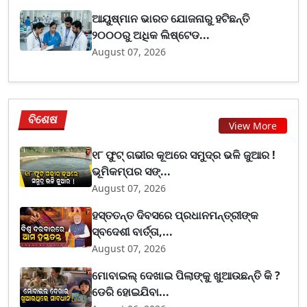
ଆୟୁଷ୍ମାନ ଭାରତ ଯୋଜନାରୁ ହଟିଛନ୍ତି
୨୦୦୦ରୁ ଅଧିକ ଲିଷ୍ଟେଡ...
August 07, 2026
ବିଶେଷ
View More
୧୮ ଫୁଟ୍ ଗଭୀର କୂଅରେ ସମୁଦ୍ର ଭଳି ଜୁଆର !
ଭୂମିକମ୍ପର ସଙ୍...
August 07, 2026
ହସ୍ତତନ୍ତ ଦିବସରେ ପ୍ରଧାନମନ୍ତ୍ରୀଙ୍କ
ସ୍ବଦେଶୀ ବାର୍ତ୍ତା,...
August 07, 2026
ମୋବାଇଲ୍ ଦେଖାଇ ପିଲାଙ୍କୁ ଖୁଆଉଛନ୍ତି କି ?
ଡେରି ହୋଇଯିବା...