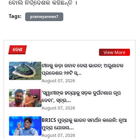
ବୋଲି ନିର୍ଦ୍ଦେଶକ କହିଛନ୍ତି ।
Tags:
prameyanews7
ଦେଶ
View More
ଚୀନକୁ କଡ଼ା ଜବାବ ଦେଲା ଭାରତ; ଅରୁଣାଚଳ
ପ୍ରଦେଶର ୨୭ଟି ସ୍...
August 07, 2026
'ସ୍ୱାମୀଙ୍କ ହତ୍ୟାକୁ ସଡ଼କ ଦୁର୍ଘଟଣାର ରୂପ
ଦେବା', ସ୍ତ୍ର...
August 07, 2026
BRICS ମୁଦ୍ରାକୁ ଭାରତ ସମର୍ଥନ କରେନି: ନୂଆ
ମୁଦ୍ରା ଯୋଜନା...
August 07, 2026