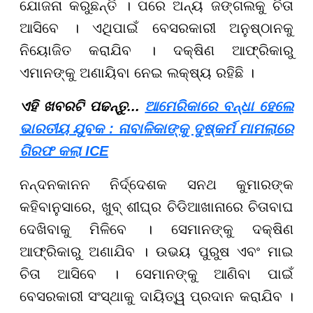
ଯୋଜନା କରୁଛନ୍ତି । ପରେ ଅନ୍ୟ ଜଙ୍ଗଲକୁ ଚିତା
ଆସିବେ । ଏଥିପାଇଁ ବେସରକାରୀ ଅନୁଷ୍ଠାନକୁ
ନିୟୋଜିତ କରାଯିବ । ଦକ୍ଷିଣ ଆଫ୍ରିକାରୁ
ଏମାନଙ୍କୁ ଅଣାୟିବା ନେଇ ଲକ୍ଷ୍ୟ ରହିଛି ।
ଏହି ଖବରଟି ପଢନ୍ତୁ...
ଆମେରିକାରେ ବନ୍ଧା ହେଲେ
ଭାରତୀୟ ଯୁବକ : ନାବାଳିକାଙ୍କୁ ଦୁଷ୍କର୍ମ ମାମଲାରେ
ଗିରଫ କଲା ICE
ନନ୍ଦନକାନନ ନିର୍ଦ୍ଦେଶକ ସନଥ କୁମାରଙ୍କ
କହିବାନୁସାରେ, ଖୁବ୍ ଶୀଘ୍ର ଚିଡିଆଖାନାରେ ଚିତାବାଘ
ଦେଖିବାକୁ ମିଳିବେ । ସେମାନଙ୍କୁ ଦକ୍ଷିଣ
ଆଫ୍ରିକାରୁ ଅଣାଯିବ । ଉଭୟ ପୁରୁଷ ଏବଂ ମାଇ
ଚିତା ଆସିବେ । ସେମାନଙ୍କୁ ଆଣିବା ପାଇଁ
ବେସରକାରୀ ସଂସ୍ଥାକୁ ଦାୟିତ୍ୱ ପ୍ରଦାନ କରାଯିବ ।