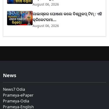
August 06, 2026
ଗାଭାସ୍କର ଘୋଷଣା କଲେ ବିଶ୍ୱକପ୍ ଟିମ୍ : ଏହି
କ୍ରିକେଟରମା...
August 06, 2026
News
News7 Odia
Prameya-ePaper
Prameya-Odia
Prameya-English