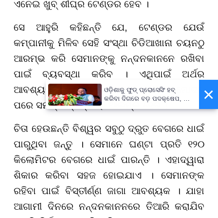
ଏନେଇ ଖୁବ୍ ଶୀଘ୍ର ଟେଣ୍ଡର ହେବ ।
ସେ ଆହୁରି କହିଛନ୍ତି ଯେ, ଟେଣ୍ଡର ଯେଉଁ
କମ୍ପାନୀକୁ ମିଳିବ ସେହି ସଂସ୍ଥା ଚିଡିଆଖାନା ଚୟନଠୁ
ଆରମ୍ଭ କରି ସେମାନଙ୍କୁ ନନ୍ଦନକାନନେ ରଖିବା
ପାଇଁ ବ୍ୟବସ୍ଥା କରିବ । ଏଥିପାଇଁ ଅର୍ଥର
×
ଆବଶ୍ୟକତା ରହିଛି । ସରକାରଙ୍କ ଅନୁମୋଦନ
ଓଡ଼ିଶାକୁ ଫୁଡ୍ ପ୍ରୋସେସିଂ ହବ୍
କରିବା ଦିଗରେ ବଡ଼ ପଦକ୍ଷେପ, ୪୨
ପରେ ସମସ୍ତ ପ୍ରକ୍ରିୟା ଆରମ୍ଭ ହେବ ।
ହଜାରରୁ ଅଧିକ ନିଯୁକ୍ତି ସୁଯୋଗ
ଚିତା ହେଉଛନ୍ତି ବିଶ୍ୱର ସବୁଠୁ ଦ୍ରୁତ ବେଗରେ ଧାଇଁ
ପାରୁଥିବା ଜନ୍ତୁ । ସେମାନେ ଘଣ୍ଟା ପ୍ରତି ୧୨୦
କିଲୋମିଟର ବେଗରେ ଧାଇଁ ପାରନ୍ତି । ଏହାଦ୍ୱାରା
ଶିକାର କରିବା ସହଜ ହୋଇଯାଏ । ସେମାନଙ୍କ
ରହିବା ପାଇଁ ବିସ୍ତୀର୍ଣ୍ଣ ଜାଗା ଆବଶ୍ୟକ । ଯାହା
ଆଗାମୀ ଦିନରେ ନନ୍ଦନକାନନରେ ତିଆରି କରାଯିବ