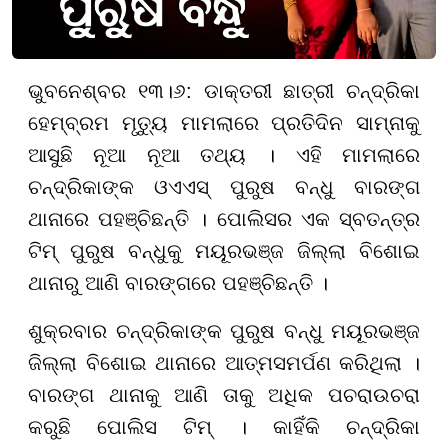
ଭୁବନେଶ୍ବର ୧୩।୬: ଡାକ୍ତରୀ ଛାତ୍ରୀ ଚନ୍ଦ୍ରିକା
ହେମ୍ବ୍ରମ ମୃତ୍ୟୁ ମାମଲାରେ ପ୍ରତିଦିନ ସାମ୍ନାକୁ
ଆସୁଛି ନୂଆ ନୂଆ ତଥ୍ୟ । ଏହି ମାମଲାରେ
ଚନ୍ଦ୍ରିକାଙ୍କ ଓଏଏସ୍ ପୁରୁଷ ବନ୍ଧୁ ବାରଙ୍ଗ
ଥାନାରେ ପହଞ୍ଚିଛନ୍ତି ।
ପୋଲିସର ଏକ ସ୍ବତନ୍ତ୍ର
ଟିମ୍ ପୁରୁଷ ବନ୍ଧୁକୁ ମୟୂରଭଞ୍ଜ ଜିଲ୍ଲା ବିଶୋଇ
ଥାନାରୁ ଆଣି ବାରଙ୍ଗରେ ପହଞ୍ଚିଛନ୍ତି ।
ଶୁକ୍ରବାର ଚନ୍ଦ୍ରିକାଙ୍କ ପୁରୁଷ ବନ୍ଧୁ ମୟୂରଭଞ୍ଜ
ଜିଲ୍ଲା ବିଶୋଇ ଥାନାରେ ଆତ୍ମସମର୍ପଣ କରିଥିଲା ।
ବାରଙ୍ଗ ଥାନାକୁ ଆଣି ତାକୁ ଅଧିକ ପଚରାଉଚରା
କରୁଛି ପୋଲିସ ଟିମ୍ । କାହିଁକି ଚନ୍ଦ୍ରିକା