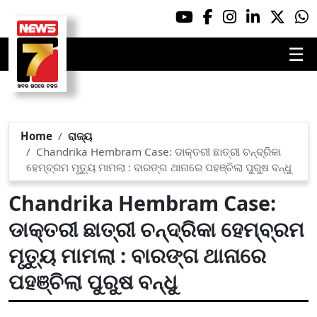
☰
Home
ରାଜ୍ୟ
Chandrika Hembram Case: ଡାକ୍ତରୀ ଛାତ୍ରୀ ଚନ୍ଦ୍ରିକା
ହେମ୍ବ୍ରମ ମୃତ୍ୟୁ ମାମଲା : ବାରଙ୍ଗ ଥାନାରେ ପହଞ୍ଚିଲା ପୁରୁଷ ବନ୍ଧୁ
Chandrika Hembram Case:
ଡାକ୍ତରୀ ଛାତ୍ରୀ ଚନ୍ଦ୍ରିକା ହେମ୍ବ୍ରମ
ମୃତ୍ୟୁ ମାମଲା : ବାରଙ୍ଗ ଥାନାରେ
ପହଞ୍ଚିଲା ପୁରୁଷ ବନ୍ଧୁ