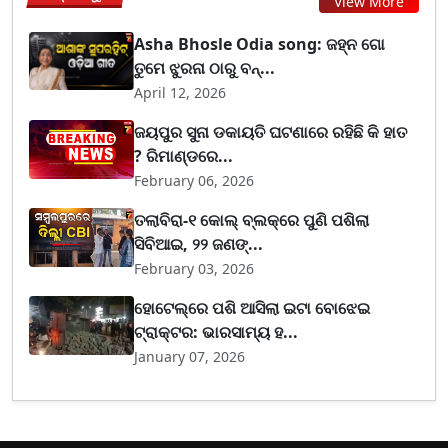
View More
Asha Bhosle Odia song: ଜହ୍ନ ଗୋ
ତୁମେ ଝୁରନା ଠାରୁ ବନ୍...
April 12, 2026
ଜୟପୁର ସୁନା ଡକାୟତି ଘଟଣାରେ ରହିଛି କି ହାତ
? ରିମାଣ୍ଡରେ...
February 06, 2026
ତଲାବିରା-୧ କୋଲ୍ ବ୍ଲକ୍‌ରେ ପୁଣି ପଶିଲା
ସିବିଆଇ, ୨୨ ଜଣଙ୍...
February 03, 2026
ହୋଟେଲ୍‌ରେ ପଶି ଆସିଲା ଇଟା ବୋଝେଇ
ଟ୍ରାକ୍ଟର: ଭାରସାମ୍ୟ ହ...
January 07, 2026