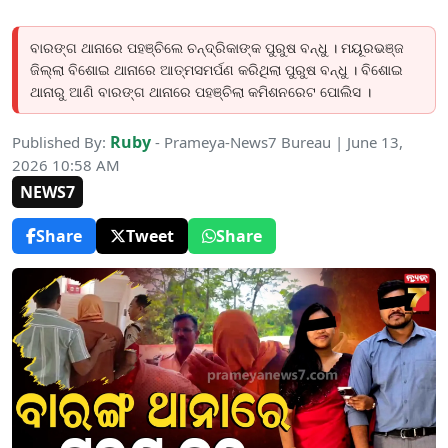
ବାରଙ୍ଗ ଥାନାରେ ପହଞ୍ଚିଲେ ଚନ୍ଦ୍ରିକାଙ୍କ ପୁରୁଷ ବନ୍ଧୁ । ମୟୂରଭଞ୍ଜ
ଜିଲ୍ଲା ବିଶୋଇ ଥାନାରେ ଆତ୍ମସମର୍ପଣ କରିଥିଲା ପୁରୁଷ ବନ୍ଧୁ । ବିଶୋଇ
ଥାନାରୁ ଆଣି ବାରଙ୍ଗ ଥାନାରେ ପହଞ୍ଚିଲା କମିଶନରେଟ ପୋଲିସ ।
Ruby
Published By:
- Prameya-News7 Bureau | June 13,
2026 10:58 AM
NEWS7
Share
Tweet
Share