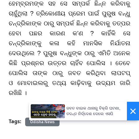
ହେମ୍ବ୍ରମଙ୍କ ସହ ସେ ସମ୍ପର୍କ ଛିନ୍ନ କରିବାକୁ
ଚାହୁଁଥିଲା ? ତ୍ରିକୋଣୀୟ ପ୍ରେମ ପାଇଁ ପୁରୁଷ ବନ୍ଧୁ
ଚନ୍ଦ୍ରିକାଙ୍କ ଠାରୁ ସମ୍ପର୍କ ଛିନ୍ନ କରିବାକୁ ତତ୍ପର
ହେବା ପଛର କାରଣ କ'ଣ ? କାହିଁକି ସେ
ଚନ୍ଦ୍ରିକାଙ୍କୁ କଳା କହି ମାନସିକ ନିର୍ଯାତନା
ଦେଉଥିଲେ ? ପୁରୁଷ ବନ୍ଧୁଙ୍କ ଠାରୁ ଏମିତି ଅନେକ
କିଛି ପ୍ରଶ୍ନର ଉତ୍ତର ଚାହିଁବ ପୋଲିସ । ତେବେ
ପୋଲିସ ତାଙ୍କ ଠାରୁ ଜବତ କରିଥିବା ଲାପଟପ୍
ଓ ମୋବାଇଲରୁ ତଥ୍ୟ କାଢ଼ିବାକୁ ଉଦ୍ୟମ ଜାରି
ରଖିଛି ।
×
ଜବତ ବାଇକ ଥାନାରୁ ବିକ୍ରି ଘଟଣା,
ତଦନ୍ତ ନିର୍ଦ୍ଦେଶ ଦେଲେ ଏସପି
Tags:
Odisha News