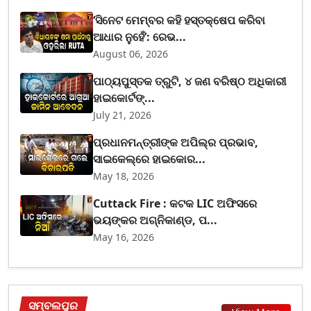
‘ସିନେଟ ମେମ୍ବର କହି ହସ୍ତକ୍ଷେପ କରିବା
ଆଧାର ନୁହେଁ’: ରେଭ...
August 06, 2026
ପାଠ୍ୟପୁସ୍ତକ ତ୍ରୁଟି, ୪ ଜଣ ବରିଷ୍ଠ ଅଧିକାରୀ
ହାଇକୋର୍ଟଙ୍...
July 21, 2026
ପ୍ରଧାନମନ୍ତ୍ରୀଙ୍କ ଅପିଲ୍‌ର ପ୍ରଭାବ,
ସାଇକେଲ୍‌ରେ ହାଇକୋର...
May 18, 2026
Cuttack Fire : କଟକ LIC ଅଫିସରେ
ଭୟଙ୍କର ଅଗ୍ନିକାଣ୍ଡ, ପ...
May 16, 2026
ସମ୍ବଲପୁର