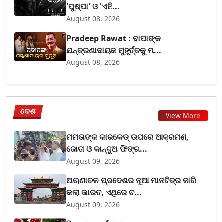
'ପୁଷ୍ପା' ଓ 'ଏନି...
August 08, 2026
Pradeep Rawat : ବାପାଙ୍କ
ଯନ୍ତ୍ରଣାଦାୟକ ମୁହୂର୍ତ୍ତକୁ ମ...
August 08, 2026
ଦେଶ
View More
ମମତାଙ୍କ କାରକେଡ୍‌ ଉପରେ ଆକ୍ରମଣ,
ଜୋତା ଓ କାନ୍ଦୁଅ ଫିଙ୍ଗ...
August 09, 2026
ଅଋଣାଚଳ ପ୍ରଦେଶର ନୂଆ ମାନଚିତ୍ର ଜାରି
କଲା ଭାରତ, ଏଥିରେ ଚ...
August 09, 2026