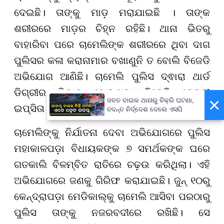
ଦେଇଛି। ତାଙ୍କୁ ମାଡ଼ ମରାଯାଇଛି । ତାଙ୍କ
ଶରୀରରେ ମାଡ଼ର ଚିହ୍ନ ରହିଛି। ଥାନା ଭିତରୁ
ବାହାରିବା ପରେ ଚାମେଲିଙ୍କ ଶରୀରରେ ଥିବା ଦାଗ
ପୁଲିସର କଳା କରାନାମାର ବଖାଣୁନି ତ ବୋଲି ବିଜେଡି
ଅଭିଯୋଗ ଆଣିଛି। ଚାମେଲି ପୁଲିସ ଦ୍ଵାରା ଥାର୍ଡ
ଡିଗ୍ରୀର ଶିକାର ହୋଇଥିବା ବିଜେଡି ନେତ୍ରୀ
×
ଜବତ ବାଇକ ଥାନାରୁ ବିକ୍ରି ଘଟଣା,
ଇପ୍ସିତା ଅଭିଯୋଗ କରିଛନ୍ତି।
ତଦନ୍ତ ନିର୍ଦ୍ଦେଶ ଦେଲେ ଏସପି
ଚାମେଲିଙ୍କୁ ନିର୍ଯାତନା ଦେବା ଅଭିଯୋଗରେ ପୁଲିସ
ମହାକାଳପଡ଼ା ବିଧାୟକଙ୍କ ୭ ସମର୍ଥକଙ୍କ ଘରେ
ଗତକାଲି ବିଳମ୍ବିତ ରାତିରେ ଚଢ଼ଉ କରିଥିଲା। ଏହି
ଅଭିଯୋଗରେ ଜଣକୁ ଗିରିଫ କରାଯାଇଛି। ଜୁନ୍ ୧୦ରୁ
କେନ୍ଦ୍ରାପଡ଼ା ମେଡିକାଲ୍କୁ ଚାମେଲି ଆସିବା ପରଠାରୁ
ପୁଲିସ ତାଙ୍କୁ ନଜରବଦୀରେ ରଖିଛି। ସେ