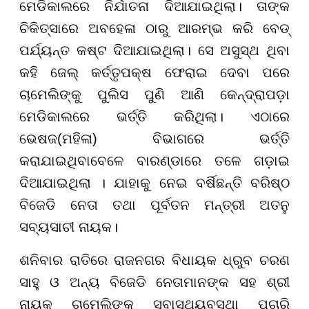
ମେଡିକାଲରେ ନିର୍ଯାତନା ଦିଆଯାଇଥିଲା। ତାଙ୍କ
ଚିକିତ୍ସାରେ ଅବହେଳା ଠାରୁ ଆରମ୍ଭ କରି ବେଡ୍
ପର୍ଯ୍ୟନ୍ତ କଷ୍ଟ ଦିଆଯାଇଥିଲା। ସେ ଅସୁସ୍ଥ ଥିବା
କହି ଜେଲ୍ କର୍ତ୍ତୃପକ୍ଷ ଫେରାଇ ଦେବା ପରେ
ଚାମେଲିଙ୍କୁ ପୁଲିସ ପୁଣି ଆଣି କେନ୍ଦ୍ରାପଡ଼ା
ମେଡିକାଲରେ ଭର୍ତ୍ତି କରିଥିଲା। ଏଠାରେ
ଭେଷଜ(ମହିଳା) ବିଭାଗରେ ଭର୍ତ୍ତି
କରାଯାଇଥିବାବେଳେ ବାରଣ୍ଡାରେ ତଳେ ଗଡ଼ାଇ
ଦିଆଯାଇଥିଲା । ଯାହାକୁ ନେଇ ବର୍ଷିଛନ୍ତି ବରିଷ୍ଠ
ବିଜେଡି ନେତା ତଥା ପୂର୍ବତନ ମନ୍ତ୍ରୀ ଅତନୁ
ସବ୍ୟସାଚୀ ନାୟକ।
ଶନିବାର ରାତିରେ ରାଜନଗର ବିଧାୟକ ଧ୍ରୁବ ଚରଣ
ସାହୁ ଓ ଅନ୍ୟ ବିଜେଡି ନେତାମାନଙ୍କ ସହ ଶ୍ରୀ
ନାୟକ ଚାମେଲିଙ୍କ ସ୍ବାସ୍ଥ୍ୟବସ୍ଥା ପଚାରି