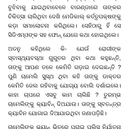
ବୁଝିବାକୁ ଯାଇଥିବାବେଳେ ବାରଣ୍ଡାରେ ତାଙ୍କର
ଚିକିତ୍ସା ଚାଲିଥିବା ଦେଖି ମେଡିକାଲ୍ କର୍ତ୍ତୃପକ୍ଷଙ୍କୁ
କଡ଼ା ସମାଲୋଚନା କରିଥିଲେ। ସେହିଠାରୁ ହିଁ ସେ
ସିଡିଏମ୍ଓଙ୍କ ସହ ଫୋନ୍ ଯେଗେ କଥା ହୋଇଥିଲେ।
ଅତନୁ କହିଥିଲେ କି- ଯେଉଁ ରୋଗୀଙ୍କ
ସ୍ବାସ୍ଥ୍ୟବସ୍ଥା ଗୁରୁତର ଥିବା କଥା କହୁଛନ୍ତି,
ତାଙ୍କୁ ଆପଣ ତଳେ କେମିତି ଗଡ଼ାଇ ଦେଇଛନ୍ତି ?
ପୁଣି ଚାମେଲି ସୁସ୍ଥ ଥିବା କହି ତାଙ୍କୁ ଡାକ୍ତର
କେମିତି ଜେଲ ରହିବାକୁ ଯୋଗ୍ୟ ବୋଲି ଦର୍ଶାଇଲେ।
କାହା ଚାପରେ ଏସବୁ କାମ ଚାଲିଛି ? ତୁରମ୍ଭ
ଚାମେଲିଙ୍କୁ କ୍ୟାବିନ୍ ଦିଅଯାଉ। ତାଙ୍କୁ ସ୍ବତନ୍ତ୍ର
କ୍ୟାବିନ ଯୋଗାଇ ଦିଆଯାଇଥିବା ଜଣାପଡ଼ିଛି।
ଚାମେଲିଙ୍କୁ ଭ୍ୟାନ୍ ଭିତରେ ପୂରାଇ ପୁଲିସ ନିର୍ଯାତନା