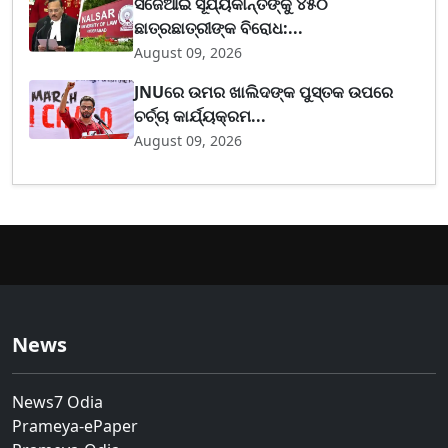
ସିଜେଆଇ ସୂର୍ଯ୍ୟକାନ୍ତଙ୍କୁ ୪୫୦
ଛାତ୍ରଛାତ୍ରୀଙ୍କ ବିରୋଧ:...
August 09, 2026
JNUରେ ଉମର ଖାଲିଦଙ୍କ ପୁସ୍ତକ ଉପରେ
ଚର୍ଚ୍ଚା କାର୍ଯ୍ୟକ୍ରମ...
August 09, 2026
News
News7 Odia
Prameya-ePaper