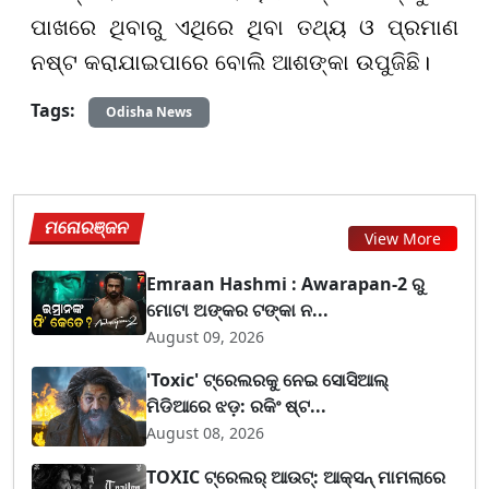
ପାଖରେ ଥିବାରୁ ଏଥିରେ ଥିବା ତଥ୍ୟ ଓ ପ୍ରମାଣ
ନଷ୍ଟ କରାଯାଇପାରେ ବୋଲି ଆଶଙ୍କା ଉପୁଜିଛି।
Tags:
Odisha News
ମନୋରଞ୍ଜନ
View More
Emraan Hashmi : Awarapan-2 ରୁ
ମୋଟା ଅଙ୍କର ଟଙ୍କା ନ...
August 09, 2026
'Toxic' ଟ୍ରେଲରକୁ ନେଇ ସୋସିଆଲ୍
ମିଡିଆରେ ଝଡ଼: ରକିଂ ଷ୍ଟ...
August 08, 2026
TOXIC ଟ୍ରେଲର୍ ଆଉଟ୍: ଆକ୍ସନ୍ ମାମଲାରେ