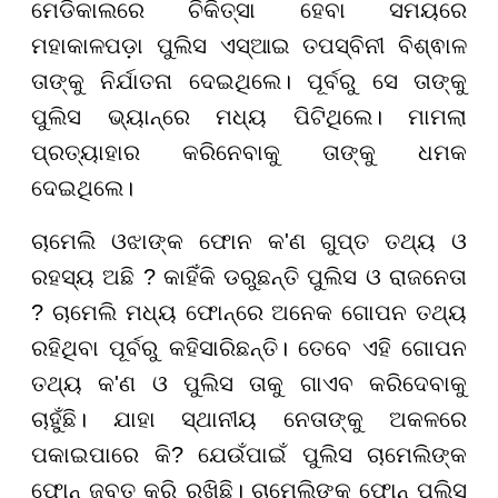
ମେଡିକାଲରେ ଚିକିତ୍ସା ହେବା ସମୟରେ
ମହାକାଳପଡ଼ା ପୁଲିସ ଏସ୍ଆଇ ତପସ୍ବିନୀ ବିଶ୍ଵାଳ
ତାଙ୍କୁ ନିର୍ଯାତନା ଦେଇଥିଲେ। ପୂର୍ବରୁ ସେ ତାଙ୍କୁ
ପୁଲିସ ଭ୍ୟାନ୍ରେ ମଧ୍ୟ ପିଟିଥିଲେ। ମାମଲା
ପ୍ରତ୍ୟାହାର କରିନେବାକୁ ତାଙ୍କୁ ଧମକ
ଦେଇଥିଲେ।
ଚାମେଲି ଓଝାଙ୍କ ଫୋନ କ'ଣ ଗୁପ୍ତ ତଥ୍ୟ ଓ
ରହସ୍ୟ ଅଛି ? କାହିଁକି ଡରୁଛନ୍ତି ପୁଲିସ ଓ ରାଜନେତା
? ଚାମେଲି ମଧ୍ୟ ଫୋନ୍ରେ ଅନେକ ଗୋପନ ତଥ୍ୟ
ରହିଥିବା ପୂର୍ବରୁ କହିସାରିଛନ୍ତି। ତେବେ ଏହି ଗୋପନ
ତଥ୍ୟ କ'ଣ ଓ ପୁଲିସ ତାକୁ ଗାଏବ କରିଦେବାକୁ
ଚାହୁଁଛି। ଯାହା ସ୍ଥାନୀୟ ନେତାଙ୍କୁ ଅକଳରେ
ପକାଇପାରେ କି? ଯେଉଁପାଇଁ ପୁଲିସ ଚାମେଲିଙ୍କ
ଫୋନ୍ ଜବତ କରି ରଖିଛି। ଚାମେଲିଙ୍କ ଫୋନ୍ ପୁଲିସ