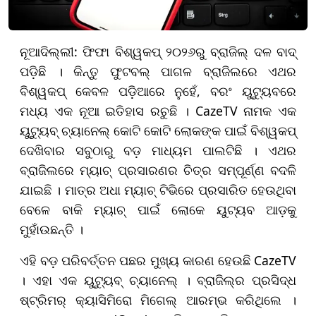
ନୂଆଦିଲ୍ଲୀ: ଫିଫା ବିଶ୍ୱକପ୍ ୨୦୨୬ରୁ ବ୍ରାଜିଲ୍ ଦଳ ବାଦ୍
ପଡ଼ିଛି । କିନ୍ତୁ ଫୁଟବଲ୍‌ ପାଗଳ ବ୍ରାଜିଲରେ ଏଥର
ବିଶ୍ୱକପ୍ କେବଳ ପଡ଼ିଆରେ ନୁହେଁ, ବରଂ ୟୁଟ୍ୟୁବରେ
ମଧ୍ୟ ଏକ ନୂଆ ଇତିହାସ ରଚୁଛି । CazeTV ନାମକ ଏକ
ୟୁଟ୍ୟୁବ୍ ଚ୍ୟାନେଲ୍ କୋଟି କୋଟି ଲୋକଙ୍କ ପାଇଁ ବିଶ୍ୱକପ୍
ଦେଖିବାର ସବୁଠାରୁ ବଡ଼ ମାଧ୍ୟମ ପାଲଟିଛି । ଏଥର
ବ୍ରାଜିଲରେ ମ୍ୟାଚ୍ ପ୍ରସାରଣର ଚିତ୍ର ସମ୍ପୂର୍ଣ୍ଣ ବଦଳି
ଯାଇଛି । ମାତ୍ର ଅଧା ମ୍ୟାଚ୍ ଟିଭିରେ ପ୍ରସାରିତ ହେଉଥିବା
ବେଳେ ବାକି ମ୍ୟାଚ୍ ପାଇଁ ଲୋକେ ୟୁଟ୍ୟବ ଆଡ଼କୁ
ମୁହାଁଉଛନ୍ତି ।
ଏହି ବଡ଼ ପରିବର୍ତ୍ତନ ପଛର ମୁଖ୍ୟ କାରଣ ହେଉଛି CazeTV
। ଏହା ଏକ ୟୁଟ୍ୟୁବ୍ ଚ୍ୟାନେଲ୍ । ବ୍ରାଜିଲ୍‌ର ପ୍ରସିଦ୍ଧ
ଷ୍ଟ୍ରିମର୍ କ୍ୟାସିମିରୋ ମିଗେଲ୍ ଆରମ୍ଭ କରିଥିଲେ ।