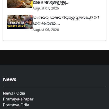
ଅନେକ ସମସ୍ୟାରୁ ମୁକ୍...
August 07, 2026
ମୋବାଇଲ୍ ଦେଖାଇ ପିଲାଙ୍କୁ ଖୁଆଉଛନ୍ତି କି ?
ଡେରି ହୋଇଯିବା...
August 06, 2026
News
News7 Odia
Prameya-ePaper
Prameya-Odia