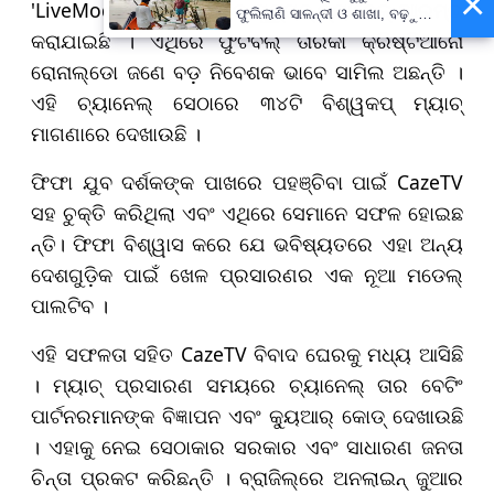
×
'LiveModeTV' ନାମରେ ଏକ ୟୁଟ୍ୟୁବ୍ ଚ୍ୟାନେଲ୍ ଆରମ୍ଭ
ଫୁଲିଲାଣି ସାଳନ୍ଦୀ ଓ ଶାଖା, ବଢ଼ୁଛି
ବନ୍ୟା ଭୟ
କରାଯାଇଛି । ଏଥିରେ ଫୁଟବଲ୍ ତାରକା କ୍ରିଷ୍ଟିଆନୋ
ରୋନାଲ୍ଡୋ ଜଣେ ବଡ଼ ନିବେଶକ ଭାବେ ସାମିଲ ଅଛନ୍ତି ।
ଏହି ଚ୍ୟାନେଲ୍ ସେଠାରେ ୩୪ଟି ବିଶ୍ୱକପ୍ ମ୍ୟାଚ୍
ମାଗଣାରେ ଦେଖାଉଛି ।
ଫିଫା ଯୁବ ଦର୍ଶକଙ୍କ ପାଖରେ ପହଞ୍ଚିବା ପାଇଁ CazeTV
ସହ ଚୁକ୍ତି କରିଥିଲା ଏବଂ ଏଥିରେ ସେମାନେ ସଫଳ ହୋଇଛ
ନ୍ତି। ଫିଫା ବିଶ୍ୱାସ କରେ ଯେ ଭବିଷ୍ୟତରେ ଏହା ଅନ୍ୟ
ଦେଶଗୁଡ଼ିକ ପାଇଁ ଖେଳ ପ୍ରସାରଣର ଏକ ନୂଆ ମଡେଲ୍
ପାଲଟିବ ।
ଏହି ସଫଳତା ସହିତ CazeTV ବିବାଦ ଘେରକୁ ମଧ୍ୟ ଆସିଛି
। ମ୍ୟାଚ୍ ପ୍ରସାରଣ ସମୟରେ ଚ୍ୟାନେଲ୍ ତାର ବେଟିଂ
ପାର୍ଟନରମାନଙ୍କ ବିଜ୍ଞାପନ ଏବଂ କ୍ୟୁଆର୍ କୋଡ୍ ଦେଖାଉଛି
। ଏହାକୁ ନେଇ ସେଠାକାର ସରକାର ଏବଂ ସାଧାରଣ ଜନତା
ଚିନ୍ତା ପ୍ରକଟ କରିଛନ୍ତି । ବ୍ରାଜିଲ୍‌ରେ ଅନଲାଇନ୍ ଜୁଆର