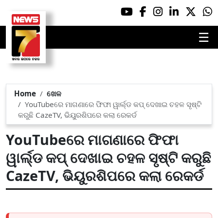
☰
Home
ଖେଳ
YouTubeରେ ମାଗଣାରେ ଫିଫା ୱାର୍ଲ୍ଡ କପ୍ ଦେଖାଇ ଚହଳ ସୃଷ୍ଟି
କରୁଛି CazeTV, ଭିୟୁରଶିପରେ କଲା ରେକର୍ଡ
YouTubeରେ ମାଗଣାରେ ଫିଫା
ୱାର୍ଲ୍ଡ କପ୍ ଦେଖାଇ ଚହଳ ସୃଷ୍ଟି କରୁଛି
CazeTV, ଭିୟୁରଶିପରେ କଲା ରେକର୍ଡ