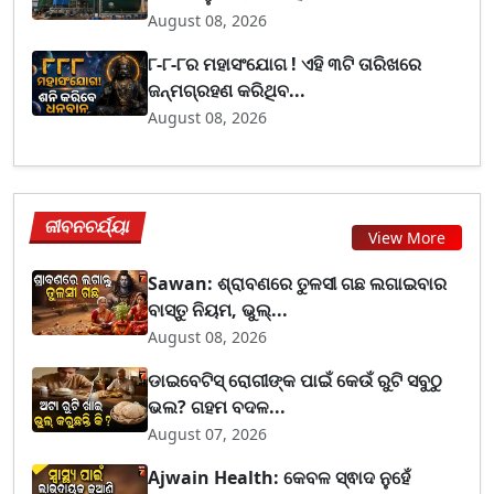
August 08, 2026
୮-୮-୮ର ମହାସଂଯୋଗ ! ଏହି ୩ଟି ତାରିଖରେ
ଜନ୍ମଗ୍ରହଣ କରିଥିବ...
August 08, 2026
ଜୀବନଚର୍ଯ୍ୟା
View More
Sawan: ଶ୍ରାବଣରେ ତୁଳସୀ ଗଛ ଲଗାଇବାର
ବାସ୍ତୁ ନିୟମ, ଭୁଲ୍...
August 08, 2026
ଡାଇବେଟିସ୍ ରୋଗୀଙ୍କ ପାଇଁ କେଉଁ ରୁଟି ସବୁଠୁ
ଭଲ? ଗହମ ବଦଳ...
August 07, 2026
Ajwain Health: କେବଳ ସ୍ଵାଦ ନୁହେଁ