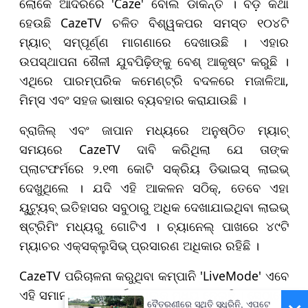
ଲୋକେ ଆଦରରେ 'Caze' ବୋଲି ଡାକନ୍ତି । ବଡ଼ କଥା
ହେଉଛି CazeTV ଚଳିତ ବିଶ୍ୱକପର ସମସ୍ତ ୧୦୪ଟି
ମ୍ୟାଚ୍ ସମ୍ପୂର୍ଣ୍ଣ ମାଗଣାରେ ଦେଖାଉଛି । ଏହାର
ଉପସ୍ଥାପନା ଶୈଳୀ ଯୁବପିଢ଼ିଙ୍କୁ ବେଶ୍ ଆକୃଷ୍ଟ କରୁଛି ।
ଏଥିରେ ପାରମ୍ପରିକ କମେଣ୍ଟ୍ରି ବଦଳରେ ମଜାଳିଆ,
ମିମ୍ସ ଏବଂ ସହଜ ଭାଷାର ବ୍ୟବହାର କରାଯାଉଛି ।
ବ୍ରାଜିଲ୍ ଏବଂ ଜାପାନ ମଧ୍ୟରେ ଅନୁଷ୍ଠିତ ମ୍ୟାଚ୍
ସମୟରେ CazeTV ଦାବି କରିଥିଲା ଯେ ତାଙ୍କ
ପ୍ଲାଟଫର୍ମରେ ୨.୧୩ କୋଟି ସକ୍ରିୟ ଡିଭାଇସ୍ ଲାଇଭ୍
ଦେଖୁଥିଲେ । ଯଦି ଏହି ଆକଳନ ସଠିକ୍, ତେବେ ଏହା
ୟୁଟ୍ୟୁବ୍ ଇତିହାସର ସବୁଠାରୁ ଅଧିକ ଦେଖାଯାଇଥିବା ଲାଇଭ୍
ଷ୍ଟ୍ରିମିଂ ମଧ୍ୟରୁ ଗୋଟିଏ । ଚ୍ୟାନେଲ୍ ପାଖରେ ୪୯ଟି
ମ୍ୟାଚର ଏକ୍ସକ୍ଲୁସିଭ୍ ପ୍ରସାରଣ ଅଧିକାର ରହିଛି ।
CazeTV ପରିଚାଳନା କରୁଥିବା କମ୍ପାନି 'LiveMode' ଏବେ
ଏହି ସମାନ ମଡେଲ୍ ପୁର୍ତ୍ତୁଗାଲ୍‌କୁ ମଧ୍ୟ ନେଇଛି । ସେଠାରେ
ବୈତରଣୀରେ ସ୍ଥିତି ସୁଧୁରିନି, ଏପଟେ