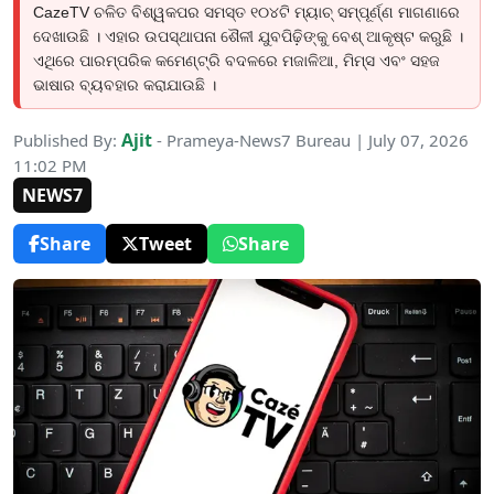
CazeTV ଚଳିତ ବିଶ୍ୱକପର ସମସ୍ତ ୧୦୪ଟି ମ୍ୟାଚ୍ ସମ୍ପୂର୍ଣ୍ଣ ମାଗଣାରେ
ଦେଖାଉଛି । ଏହାର ଉପସ୍ଥାପନା ଶୈଳୀ ଯୁବପିଢ଼ିଙ୍କୁ ବେଶ୍ ଆକୃଷ୍ଟ କରୁଛି ।
ଏଥିରେ ପାରମ୍ପରିକ କମେଣ୍ଟ୍ରି ବଦଳରେ ମଜାଳିଆ, ମିମ୍ସ ଏବଂ ସହଜ
ଭାଷାର ବ୍ୟବହାର କରାଯାଉଛି ।
Ajit
Published By:
- Prameya-News7 Bureau | July 07, 2026
11:02 PM
NEWS7
Share
Tweet
Share