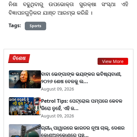
ନିଶା ବଢୁଥିବାରୁ ଉପଭୋକ୍ତା ସୁରକ୍ଷା ସଂସ୍ଥା ଏହି
ବିଜ୍ଞାପନଗୁଡ଼ିକର ଯାଞ୍ଚ ଆରମ୍ଭ କରିଛି ।
Tags:
Sports
ବିଶେଷ
View More
ବାବା ଭେଙ୍ଗାଙ୍କ ଭୟଙ୍କର ଭବିଷ୍ୟବାଣୀ,
୨୦୨୬ ଶେଷ ବେଳକୁ ଲ...
August 09, 2026
Petrol Tips: ପେଟ୍ରୋଲ ପମ୍ପରେ କେବଳ
ଜିରୋ ନୁହେଁ, ଏହି ଜ...
August 09, 2026
ଗ୍ରୀନ୍ ପାୱାରରେ ଭାରତର ନୂଆ ଚାଲ୍, ଦେଶର
କୋଣଅନୁକୋଣରେ ପହ...