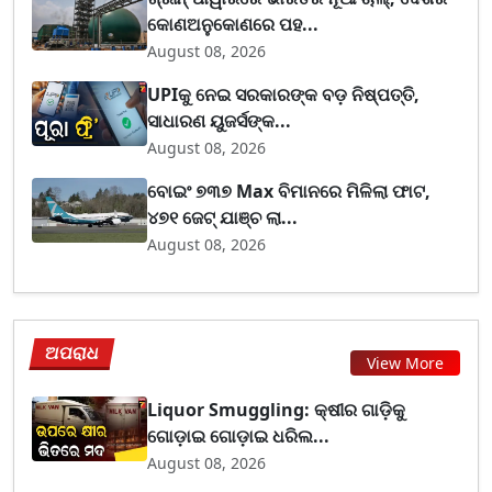
କୋଣଅନୁକୋଣରେ ପହ...
August 08, 2026
UPIକୁ ନେଇ ସରକାରଙ୍କ ବଡ଼ ନିଷ୍ପତ୍ତି,
ସାଧାରଣ ୟୁଜର୍ସଙ୍କ...
August 08, 2026
ବୋଇଂ ୭୩୭ Max ବିମାନରେ ମିଳିଲା ଫାଟ,
୪୭୧ ଜେଟ୍ ଯାଞ୍ଚ ଲା...
August 08, 2026
ଅପରାଧ
View More
Liquor Smuggling: କ୍ଷୀର ଗାଡ଼ିକୁ
ଗୋଡ଼ାଇ ଗୋଡ଼ାଇ ଧରିଲ...
August 08, 2026