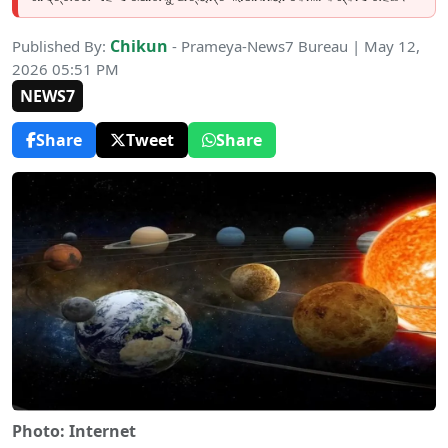
Chikun
Published By:
- Prameya-News7 Bureau | May 12,
2026 05:51 PM
NEWS7
Share
Tweet
Share
Photo: Internet