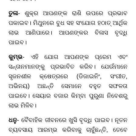
ତୁଳା
- ଶୁକ୍ର ଆପଣଙ୍କ ରାଶି ଉପରେ ପ୍ରଭାବ
ପକାଇବ। ମିଥୁନରେ ବୁଧ ସହ ସଂଯୋଗ ହଠାତ୍ ଆର୍ଥିକ
ଲାଭ ଆଣିପାରେ। ଆପଣଙ୍କର ବିଳାସ ବୃଦ୍ଧି
ପାଇବ।
କୁମ୍ଭ
- ଏହି ଯୋଗ ଆପଣଙ୍କ ପ୍ରେମ ଏବଂ
ସନ୍ତାନମାନଙ୍କୁ ପ୍ରଭାବିତ କରିବ। ଯେଉଁମାନେ
ସୃଜନଶୀଳ କ୍ଷେତ୍ରରେ (ଡିଜାଇନିଂ, ସଂଗୀତ,
ଅଭିନୟ) ଅଛନ୍ତି ସେମାନେ ବହୁତ ସଫଳତା
ପାଇବେ। ସେୟାର ବଜାର କିମ୍ବା ପୁରୁଣା ନିବେଶରୁ
ଲାଭ ମିଳିବ।
ଧନୁ
- ବୈବାହିକ ଜୀବନରେ ଖୁସି ବୃଦ୍ଧି ପାଇବ। ନୂତନ
ବ୍ୟବସାୟ ଆରମ୍ଭ କରିବାକୁ ଚାହୁଁଛନ୍ତି, ତେବେ