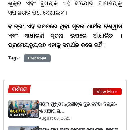
ଶୁକ୍ର ଏବଂ ବୁଧଙ୍କ ଏହି ସଂଯୋଗ ଆପଣଙ୍କୁ
ସଫଳତାର ପଥ ଦେଖାଇବ।
ବି.ଦ୍ର: ଏହି ଖବରରେ ଥିବା ସୂଚନା ଧାର୍ମିକ ବିଶ୍ୱାସ
ଏବଂ ସାଧାରଣ ସୂଚନା ଉପରେ ଆଧାରିତ ।
ପ୍ରମେୟନ୍ୟୁଜ୭ ଏହାକୁ ସମର୍ଥନ କରେ ନାହିଁ ।
Tags:
Horoscope
ବାଣିଜ୍ୟ
View More
ସରିଲା ମୁଖ୍ୟମନ୍ତ୍ରୀଙ୍କ ଦୁଇ ଦିନିଆ ଦିଲ୍ଲୀ-
ଏନ୍‌ସିଆର୍ ଗ...
August 08, 2026
ଗ୍ରୀନ୍ ପାୱାରରେ ଭାରତର ନୂଆ ଚାଲ୍, ଦେଶର