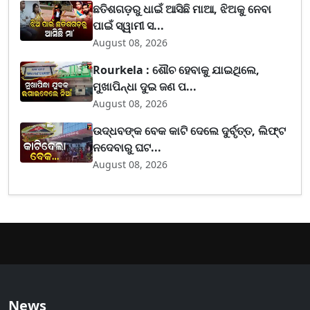
ଛତିଶଗଡ଼ରୁ ଧାଇଁ ଆସିଛି ମାଆ, ଝିଅକୁ ନେବା
ପାଇଁ ସ୍ୱାମୀ ସ...
August 08, 2026
Rourkela : ଶୌଚ ହେବାକୁ ଯାଇଥିଲେ,
ମୁଖାପିନ୍ଧା ଦୁଇ ଜଣ ପ...
August 08, 2026
ଉଦ୍ଧବଙ୍କ ବେକ କାଟି ଦେଲେ ଦୁର୍ବୃତ୍ତ, ଲିଫ୍ଟ
ନଦେବାରୁ ଘଟ...
August 08, 2026
News