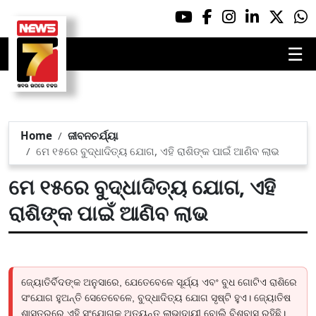
☰
Home
ଜୀବନଚର୍ଯ୍ୟା
ମେ ୧୫ରେ ବୁଦ୍ଧାଦିତ୍ୟ ଯୋଗ, ଏହି ରାଶିଙ୍କ ପାଇଁ ଆଣିବ ଲାଭ
ମେ ୧୫ରେ ବୁଦ୍ଧାଦିତ୍ୟ ଯୋଗ, ଏହି
ରାଶିଙ୍କ ପାଇଁ ଆଣିବ ଲାଭ
ଜ୍ୟୋତିର୍ବିଦଙ୍କ ଅନୁସାରେ, ଯେତେବେଳେ ସୂର୍ଯ୍ୟ ଏବଂ ବୁଧ ଗୋଟିଏ ରାଶିରେ
ସଂଯୋଗ ହୁଅନ୍ତି ସେତେବେଳେ, ବୁଦ୍ଧାଦିତ୍ୟ ଯୋଗ ସୃଷ୍ଟି ହୁଏ। ଜ୍ୟୋତିଷ
ଶାସ୍ତ୍ରରେ ଏହି ସଂଯୋଗକୁ ଅତ୍ୟନ୍ତ ଲାଭାଦାୟୀ ବୋଲି ବିଶ୍ବାସ ରହିଛି।