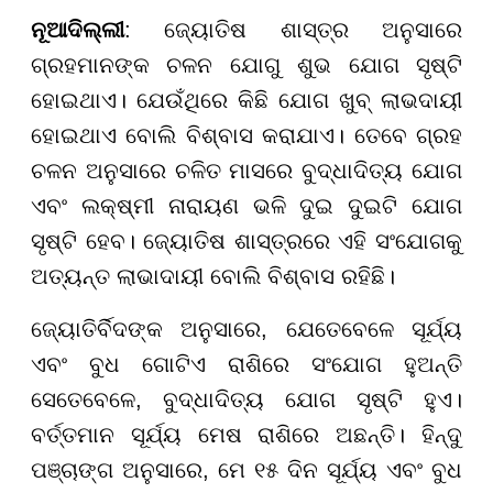
ନୂଆଦିଲ୍ଲୀ
: ଜ୍ୟୋତିଷ ଶାସ୍ତ୍ର ଅନୁସାରେ
ଗ୍ରହମାନଙ୍କ ଚଳନ ଯୋଗୁ ଶୁଭ ଯୋଗ ସୃଷ୍ଟି
ହୋଇଥାଏ। ଯେଉଁଥିରେ କିଛି ଯୋଗ ଖୁବ୍ ଲାଭଦାୟୀ
ହୋଇଥାଏ ବୋଲି ବିଶ୍ବାସ କରାଯାଏ। ତେବେ ଗ୍ରହ
ଚଳନ ଅନୁସାରେ ଚଳିତ ମାସରେ ବୁଦ୍ଧାଦିତ୍ୟ ଯୋଗ
ଏବଂ ଲକ୍ଷ୍ମୀ ନାରାୟଣ ଭଳି ଦୁଇ ଦୁଇଟି ଯୋଗ
ସୃଷ୍ଟି ହେବ। ଜ୍ୟୋତିଷ ଶାସ୍ତ୍ରରେ ଏହି ସଂଯୋଗକୁ
ଅତ୍ୟନ୍ତ ଲାଭାଦାୟୀ ବୋଲି ବିଶ୍ବାସ ରହିଛି।
ଜ୍ୟୋତିର୍ବିଦଙ୍କ ଅନୁସାରେ, ଯେତେବେଳେ ସୂର୍ଯ୍ୟ
ଏବଂ ବୁଧ ଗୋଟିଏ ରାଶିରେ ସଂଯୋଗ ହୁଅନ୍ତି
ସେତେବେଳେ, ବୁଦ୍ଧାଦିତ୍ୟ ଯୋଗ ସୃଷ୍ଟି ହୁଏ।
ବର୍ତ୍ତମାନ ସୂର୍ଯ୍ୟ ମେଷ ରାଶିରେ ଅଛନ୍ତି। ହିନ୍ଦୁ
ପଞ୍ଚାଙ୍ଗ ଅନୁସାରେ, ମେ ୧୫ ଦିନ ସୂର୍ଯ୍ୟ ଏବଂ ବୁଧ