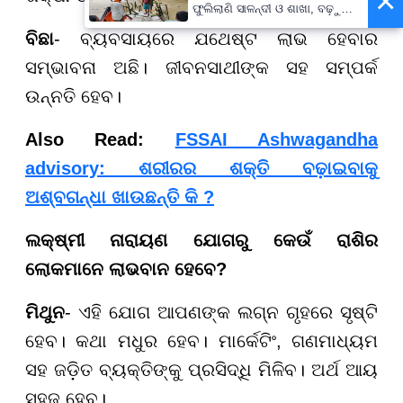
×
ଫୁଲିଲାଣି ସାଳନ୍ଦୀ ଓ ଶାଖା, ବଢ଼ୁଛି
ବନ୍ୟା ଭୟ
ବିଛା
- ବ୍ୟବସାୟରେ ଯଥେଷ୍ଟ ଲାଭ ହେବାର
ସମ୍ଭାବନା ଅଛି। ଜୀବନସାଥୀଙ୍କ ସହ ସମ୍ପର୍କ
ଉନ୍ନତି ହେବ।
Also Read:
FSSAI Ashwagandha
advisory: ଶରୀରର ଶକ୍ତି ବଢ଼ାଇବାକୁ
ଅଶ୍ବଗନ୍ଧା ଖାଉଛନ୍ତି କି ?
ଲକ୍ଷ୍ମୀ ନାରାୟଣ ଯୋଗରୁ କେଉଁ ରାଶିର
ଲୋକମାନେ ଲାଭବାନ ହେବେ?
ମିଥୁନ
- ଏହି ଯୋଗ ଆପଣଙ୍କ ଲଗ୍ନ ଗୃହରେ ସୃଷ୍ଟି
ହେବ। କଥା ମଧୁର ହେବ। ମାର୍କେଟିଂ, ଗଣମାଧ୍ୟମ
ସହ ଜଡ଼ିତ ବ୍ୟକ୍ତିଙ୍କୁ ପ୍ରସିଦ୍ଧି ମିଳିବ। ଅର୍ଥ ଆୟ
ସହଜ ହେବ।