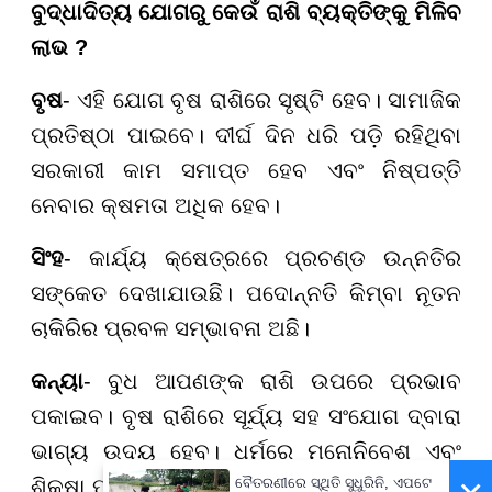
ବୁଦ୍ଧାଦିତ୍ୟ ଯୋଗରୁ କେଉଁ ରାଶି ବ୍ୟକ୍ତିଙ୍କୁ ମିଳିବ
ଲାଭ ?
ବୃଷ
- ଏହି ଯୋଗ ବୃଷ ରାଶିରେ ସୃଷ୍ଟି ହେବ। ସାମାଜିକ
ପ୍ରତିଷ୍ଠା ପାଇବେ। ଦୀର୍ଘ ଦିନ ଧରି ପଡ଼ି ରହିଥିବା
ସରକାରୀ କାମ ସମାପ୍ତ ହେବ ଏବଂ ନିଷ୍ପତ୍ତି
ନେବାର କ୍ଷମତା ଅଧିକ ହେବ।
ସିଂହ
- କାର୍ଯ୍ୟ କ୍ଷେତ୍ରରେ ପ୍ରଚଣ୍ଡ ଉନ୍ନତିର
ସଙ୍କେତ ଦେଖାଯାଉଛି। ପଦୋନ୍ନତି କିମ୍ବା ନୂତନ
ଚାକିରିର ପ୍ରବଳ ସମ୍ଭାବନା ଅଛି।
କନ୍ୟା
- ବୁଧ ଆପଣଙ୍କ ରାଶି ଉପରେ ପ୍ରଭାବ
ପକାଇବ। ବୃଷ ରାଶିରେ ସୂର୍ଯ୍ୟ ସହ ସଂଯୋଗ ଦ୍ବାରା
ଭାଗ୍ୟ ଉଦୟ ହେବ। ଧର୍ମରେ ମନୋନିବେଶ ଏବଂ
ଶିକ୍ଷା ପାଇଁ ଏକ ମଙ୍ଗଳଦାୟକ ପ୍ରମାଣିତ ହେବ।
ବୈତରଣୀରେ ସ୍ଥିତି ସୁଧୁରିନି, ଏପଟେ