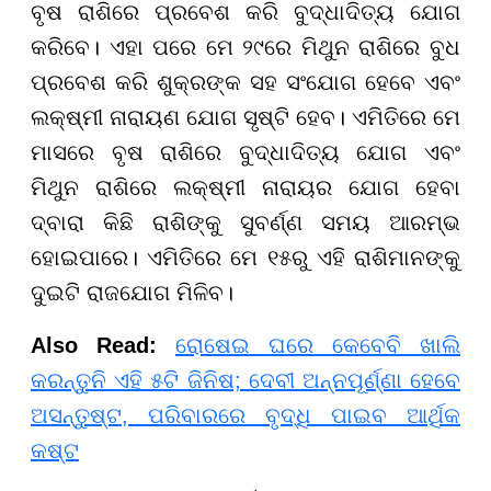
ବୃଷ ରାଶିରେ ପ୍ରବେଶ କରି ବୁଦ୍ଧାଦିତ୍ୟ ଯୋଗ
କରିବେ। ଏହା ପରେ ମେ ୨୯ରେ ମିଥୁନ ରାଶିରେ ବୁଧ
ପ୍ରବେଶ କରି ଶୁକ୍ରଙ୍କ ସହ ସଂଯୋଗ ହେବେ ଏବଂ
ଲକ୍ଷ୍ମୀ ନାରାୟଣ ଯୋଗ ସୃଷ୍ଟି ହେବ। ଏମିତିରେ ମେ
ମାସରେ ବୃଷ ରାଶିରେ ବୁଦ୍ଧାଦିତ୍ୟ ଯୋଗ ଏବଂ
ମିଥୁନ ରାଶିରେ ଲକ୍ଷ୍ମୀ ନାରାୟର ଯୋଗ ହେବା
ଦ୍ବାରା କିଛି ରାଶିଙ୍କୁ ସୁବର୍ଣ୍ଣ ସମୟ ଆରମ୍ଭ
ହୋଇପାରେ। ଏମିତିରେ ମେ ୧୫ରୁ ଏହି ରାଶିମାନଙ୍କୁ
ଦୁଇଟି ରାଜଯୋଗ ମିଳିବ।
Also Read:
ରୋଷେଇ ଘରେ କେବେବି ଖାଲି
କରନ୍ତୁନି ଏହି ୫ଟି ଜିନିଷ; ଦେବୀ ଅନ୍ନପୂର୍ଣ୍ଣା ହେବେ
ଅସନ୍ତୁଷ୍ଟ, ପରିବାରରେ ବୃଦ୍ଧି ପାଇବ ଆର୍ଥିକ
କଷ୍ଟ​​​​​​​