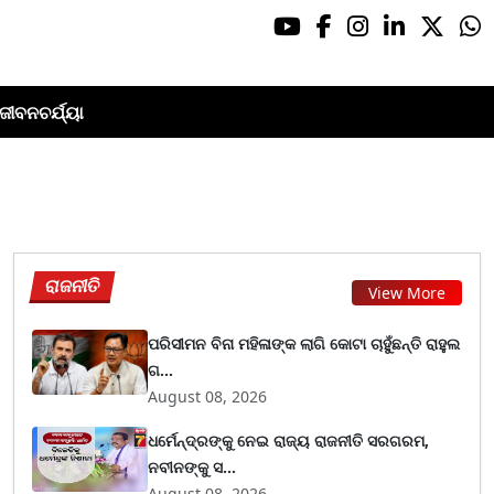
ଜୀବନଚର୍ଯ୍ୟା
ରାଜନୀତି
View More
ପରିସୀମନ ବିନା ମହିଳାଙ୍କ ଲାଗି କୋଟା ଚାହୁଁଛନ୍ତି ରାହୁଲ
ଗ...
August 08, 2026
ଧର୍ମେନ୍ଦ୍ରଙ୍କୁ ନେଇ ରାଜ୍ୟ ରାଜନୀତି ସରଗରମ,
ନବୀନଙ୍କୁ ସ...
August 08, 2026