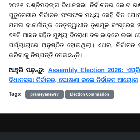
୨୦୨୬ ପଶ୍ଚିମବଙ୍ଗ ବିଧାନସଭା ନିର୍ବାଚନର ଭୋଟ ଗ
ପୁଡୁଚେରୀର ନିର୍ବାଚନ ଫଳାଫଳ ମଧ୍ୟ ସେହି ଦିନ ଘୋଷ
ମମତା ବାନାର୍ଜୀଙ୍କ ନେତୃତ୍ୱାଧୀନ ତୃଣମୂଳ କଂଗ୍ରେସ ୨
୭୭ଟି ଆସନ ସହିତ ମୁଖ୍ୟ ବିରୋଧୀ ଦଳ ଭାବରେ ଉଭା ହୋଇ
ପର୍ଯ୍ୟାୟରେ ଅନୁଷ୍ଠିତ ହୋଇଥିଲା। ଏଥର, ନିର୍ବାଚନ 
କରିବାକୁ ନିଷ୍ପତ୍ତି ନେଇଛନ୍ତି।
ଆହୁରି ପଢ଼ନ୍ତୁ:
Assembly Election 2026: ଏପ୍ର
ବିଧାନସଭା ନିର୍ବାଚନ, ଘୋଷଣା କଲେ ନିର୍ବାଚନ ଆୟୋଗ
Tags:
prameyanews7
Election Commission