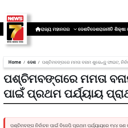
ରାଜ୍ୟ
ମହାନଗର
ଦେଶ
ବିଦେଶ
ରାଜନୀତି
ଶିକ୍ଷା 
Home
ଦେଶ
ପଶ୍ଚିମବଙ୍ଗରେ ମମତା ବନାମ ଶୁଭେନ୍ଦୁ ଫାଇଟ, ନିର୍ବାଚନ
ପଶ୍ଚିମବଙ୍ଗରେ ମମତା ବନାମ 
ପାଇଁ ପ୍ରଥମ ପର୍ଯ୍ୟାୟ ପ୍ରାର୍
ପଶ୍ଚିମବଙ୍ଗ ନିର୍ବାଚନ ପାଇଁ ବିଜେପି ପ୍ରଥମ ପର୍ଯ୍ୟାୟରେ ୧୪୪ ଜଣ ପ୍