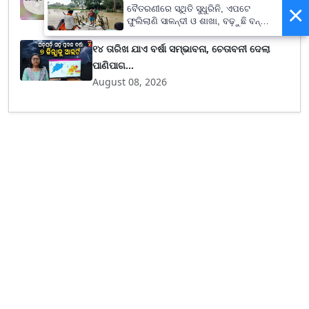
ନବୀନଙ୍କୁ ସ...
×
ବୈତରଣୀରେ ସ୍ଥିତି ସୁଧୁରିନି, ଏପଟେ
August 08, 2026
ଫୁଲିଲାଣି ସାଳନ୍ଦୀ ଓ ଶାଖା, ବଢ଼ୁଛି ବନ୍ୟା
ଭୟ
୧୪ ତାରିଖ ଯାଏ ବର୍ଷା ସମ୍ଭାବନା, ଚେତାବନୀ ଦେଲା
ପାଣିପାଗ...
August 08, 2026