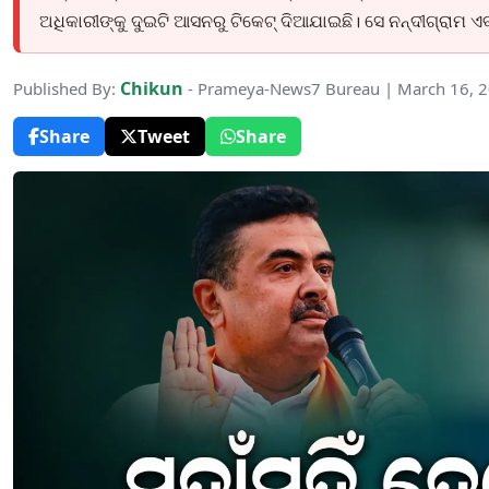
ଅଧିକାରୀଙ୍କୁ ଦୁଇଟି ଆସନରୁ ଟିକେଟ୍ ଦିଆଯାଇଛି। ସେ ନନ୍ଦୀଗ୍ରାମ ଏବ
Chikun
Published By:
- Prameya-News7 Bureau | March 16, 
Share
Tweet
Share