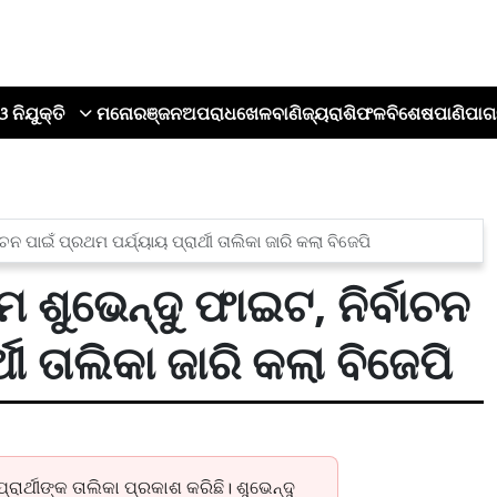
ଓ ନିଯୁକ୍ତି
ମନୋରଞ୍ଜନ
ଅପରାଧ
ଖେଳ
ବାଣିଜ୍ୟ
ରାଶିଫଳ
ବିଶେଷ
ପାଣିପାଗ
 ପାଇଁ ପ୍ରଥମ ପର୍ଯ୍ୟାୟ ପ୍ରାର୍ଥୀ ତାଲିକା ଜାରି କଲା ବିଜେପି
ଶୁଭେନ୍ଦୁ ଫାଇଟ, ନିର୍ବାଚନ
ଥୀ ତାଲିକା ଜାରି କଲା ବିଜେପି
ରାର୍ଥୀଙ୍କ ତାଲିକା ପ୍ରକାଶ କରିଛି। ଶୁଭେନ୍ଦୁ