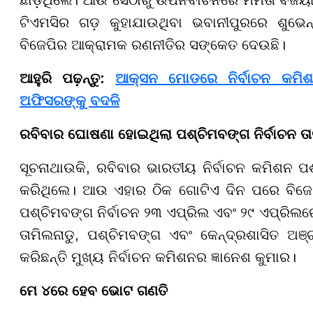
ଟିଏମସିର ଗଡ଼ କୁହାଯାଉଥିବା ଭବାନୀପୁରରେ ଶୁଭେନ୍ଦ
ବିଜେପିର ଆକ୍ରାମକ ରଣନୀତିର ସଙ୍କେତ ଦେଉଛି।
ଆହୁରି ପଢ଼ନ୍ତୁ:
ଆକ୍ସନ ମୋଡରେ ନିର୍ବାଚନ କମି
ଅଫିସରଙ୍କୁ ବଦଳି
ରବିବାର ଘୋଷଣା ହୋଇଥିଲା ପଶ୍ଚିମବଙ୍ଗ ନିର୍ବାଚନ ତା
ସୂଚନାଥାଉକି, ରବିବାର ଭାରତୀୟ ନିର୍ବାଚନ କମିଶନ ପଶ
କରିଥିଲେ। ଆଉ ଏହାର ଠିକ ଗୋଟିଏ ଦିନ ପରେ ବିଜେପି 
ପଶ୍ଚିମବଙ୍ଗ ନିର୍ବାଚନ ୨୩ ଏପ୍ରିଲ ଏବଂ ୨୯ ଏପ୍ରିଲର
ତାମିଲନାଡୁ, ପଶ୍ଚିମବଙ୍ଗ ଏବଂ କେନ୍ଦ୍ରଶାସିତ ଅଞ୍
କରିଛନ୍ତି ମୁଖ୍ୟ ନିର୍ବାଚନ କମିଶନର ଜ୍ଞାନେଶ କୁମାର।
ମେ ୪ରେ ହେବ ଭୋଟ ଗଣତି