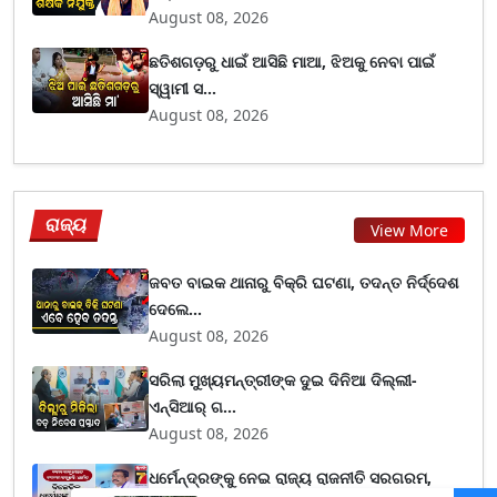
August 08, 2026
ଛତିଶଗଡ଼ରୁ ଧାଇଁ ଆସିଛି ମାଆ, ଝିଅକୁ ନେବା ପାଇଁ
ସ୍ୱାମୀ ସ...
August 08, 2026
ରାଜ୍ୟ
View More
ଜବତ ବାଇକ ଥାନାରୁ ବିକ୍ରି ଘଟଣା, ତଦନ୍ତ ନିର୍ଦ୍ଦେଶ
ଦେଲେ...
August 08, 2026
ସରିଲା ମୁଖ୍ୟମନ୍ତ୍ରୀଙ୍କ ଦୁଇ ଦିନିଆ ଦିଲ୍ଲୀ-
ଏନ୍‌ସିଆର୍ ଗ...
August 08, 2026
ଧର୍ମେନ୍ଦ୍ରଙ୍କୁ ନେଇ ରାଜ୍ୟ ରାଜନୀତି ସରଗରମ,