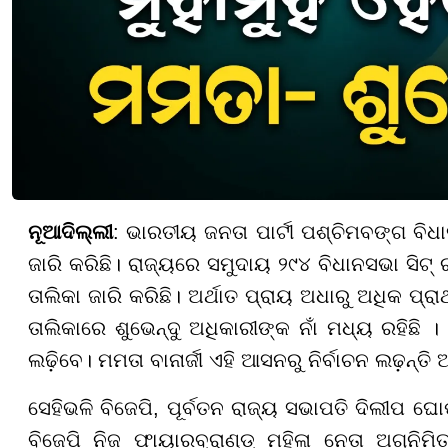
ନୂଆଦିଲ୍ଲୀ
: ଭାରତୀୟ ଜନତା ପାର୍ଟୀ ପଶ୍ଚିମବଙ୍ଗ ବିଧାନ
ଜାରି କରିଛି। ରାଜ୍ୟରେ ସମୁଦାୟ ୨୯୪ ବିଧାନସଭା ସିଟ୍ 
ତାଲିକା ଜାରି କରିଛି। ଅର୍ଥାତ ପ୍ରାୟ ଅଧାରୁ ଅଧିକ ପ୍ରାର୍
ତାଲିକାରେ ଶୁଭେନ୍ଦୁ ଅଧିକାରୀଙ୍କ ନାଁ ମଧ୍ୟ ରହିଛି ।
ଲଢ଼ିବେ। ମମତା ବାନାର୍ଜୀ ଏହି ଆସନରୁ ନିର୍ବାଚନ ଲଢ଼ନ୍
ସେହିଭଳି ବିଜେପି, ପୂର୍ବତନ ରାଜ୍ୟ ସଭାପତି ଦିଲୀପ 
ବିଜେପି ନିଜ ଫାୟାରବ୍ରାଣ୍ଡ୍ ମହିଳା ନେତା ଅଗ୍ନିମି