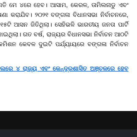
ଣତି ମେ ୪ରେ ହେବ। ଆସାମ, କେରଳ, ତାମିଲନାଡୁ ଏବଂ
ଣା କରାଯିବ। ୨୦୨୧ ବଙ୍ଗଳା ବିଧାନସଭା ନିର୍ବାଚନରେ,
୧୫ଟି ଆସନ ଜିତିଥିଲା। ସେହିଭଳି ଭାରତୀୟ ଜନତା ପାର୍ଟି
ଥିଲା। ଗତ ବର୍ଷ, ରାଜ୍ୟର ବିଧାନସଭା ନିର୍ବାଚନ ଆଠଟି
କମିଶନ କେବଳ ଦୁଇଟି ପର୍ଯ୍ୟାୟରେ ବଙ୍ଗଳା ନିର୍ବାଚନ
ିଲରେ ୪ ରାଜ୍ୟ ଏବଂ କେନ୍ଦ୍ରଶାସିତ ଅଞ୍ଚଳରେ ହେବ