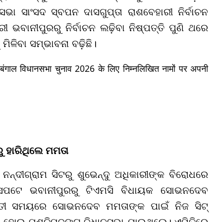
ସଭା ସାଂସଦ ସ୍ବପନ ଦାସଗୁପ୍ତା ରାଶବେହାରୀ ନିର୍ବାଚନ
ୀ ଭବାନୀପୁରରୁ ନିର୍ବାଚନ ଲଢ଼ିବା ନିଷ୍ପତ୍ତି ପୁଣି ଥରେ
ଳିବା ସମ୍ଭାବନା ବଢ଼ିଛି।
चिम बंगाल विधानसभा चुनाव 2026 के लिए निम्नलिखित नामों पर अपनी
ାରୁ ହାରିଥିଲେ ମମତା
ଜୀ ନନ୍ଦୀଗ୍ରାମ ସିଟରୁ ଶୁଭେନ୍ଦୁ ଅଧିକାରୀଙ୍କ ବିରୋଧରେ
। ସେପଟେ ଭବାନୀପୁରରୁ ଟିଏମସି ବିଧାୟକ ସୋଭନଦେବ
ତ୍ତୀ ସମୟରେ ସୋଭନଦେବ ମମତାଙ୍କ ପାଇଁ ନିଜ ସିଟ୍
ୀ ହୋଇ ପଶ୍ଚିମବଙ୍ଗ ବିଧାନସଭା ଯାଇଥିଲେ। ଏମିତିରେ