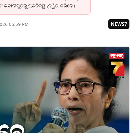
ଂ ଭବାନୀପୁରରୁ ପ୍ରତିଦ୍ୱନ୍ଦ୍ୱିତା କରିବେ।
NEWS7
2026 05:59 PM