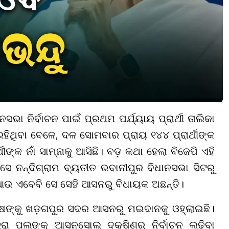
ସଭା ନିର୍ବାଚନ ପାଇଁ ପ୍ରଥମ ପର୍ଯ୍ୟାୟ ପ୍ରାର୍ଥୀ ତାଲିକା
ରହିଥିବା ବେଳେ, ଦଳ ସୋମବାର ପ୍ରାୟ ୧୪୪ ପ୍ରାର୍ଥୀଙ୍କ
ଥୀଙ୍କ ନାଁ ସାମ୍ନାକୁ ଆସିଛି। ବଡ଼ କଥା ହେଲା ବିଜେପି ଏହି
 ସେ ନନ୍ଦିଗ୍ରାମ ବ୍ୟତୀତ ଭବାନୀପୁର ବିଧାନସଭା ସିଟରୁ
ତି ଆଉ ଏବେବି ସେ ସେହି ଆସନରୁ ବିଧାୟକ ଅଛନ୍ତି।
ଘୋଷଙ୍କୁ ଖଡ଼ଗପୁର ସଦର ଆସନରୁ ମଇଦାନକୁ ଓହ୍ଲାଇଛି।
ତ୍ରା ପଲଙ୍କୁ ଆସନସୋଲ ଦକ୍ଷିଣରୁ ନିର୍ବାଚନ ଲଢ଼ିବା