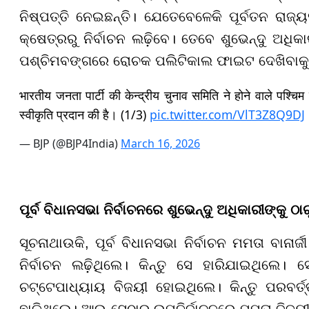
ନିଷ୍ପତ୍ତି ନେଇଛନ୍ତି। ଯେତେବେଳେକି ପୂର୍ବତନ ରାଜ୍ୟ
କ୍ଷେତ୍ରରୁ ନିର୍ବାଚନ ଲଢ଼ିବେ। ତେବେ ଶୁଭେନ୍ଦୁ ଅଧିକାର
ପଶ୍ଚିମବଙ୍ଗରେ ରୋଚକ ପଲିଟିକାଲ ଫାଇଟ ଦେଖିବାକୁ ମି
भारतीय जनता पार्टी की केन्द्रीय चुनाव समिति ने होने वाले पश्
स्वीकृति प्रदान की है। (1/3)
pic.twitter.com/VlT3Z8Q9DJ
— BJP (@BJP4India)
March 16, 2026
ପୂର୍ବ ବିଧାନସଭା ନିର୍ବାଚନରେ ଶୁଭେନ୍ଦୁ ଅଧିକାରୀଙ୍କୁ ଠ
ସୂଚନାଥାଉକି, ପୂର୍ବ ବିଧାନସଭା ନିର୍ବାଚନ ମମତା ବାନାର୍
ନିର୍ବାଚନ ଲଢ଼ିଥିଲେ। କିନ୍ତୁ ସେ ହାରିଯାଇଥିଲେ
ଚଟ୍ଟେପାଧ୍ୟାୟ ବିଜୟୀ ହୋଇଥିଲେ। କିନ୍ତୁ ପରବର୍
ଛାଡ଼ିଥିଲେ। ଆଉ ସେଠାରୁ ଉପନିର୍ବାଚନରେ ମମତା ବିଜୟ