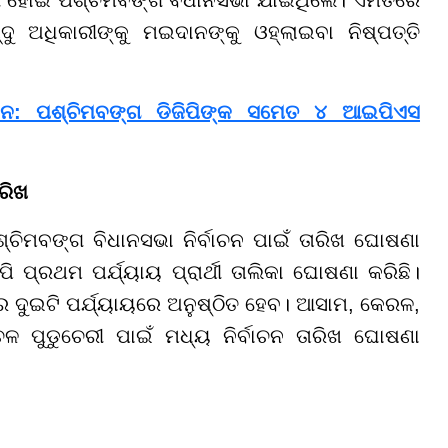
ୁ ଅଧିକାରୀଙ୍କୁ ମଇଦାନଙ୍କୁ ଓହ୍ଲାଇବା ନିଷ୍ପତ୍ତି
ଶନ: ପଶ୍ଚିମବଙ୍ଗ ଡିଜିପିଙ୍କ ସମେତ ୪ ଆଇପିଏସ
ରିଖ
୍ଚିମବଙ୍ଗ ବିଧାନସଭା ନିର୍ବାଚନ ପାଇଁ ତାରିଖ ଘୋଷଣା
ପ୍ରଥମ ପର୍ଯ୍ୟାୟ ପ୍ରାର୍ଥୀ ତାଲିକା ଘୋଷଣା କରିଛି।
େ ଦୁଇଟି ପର୍ଯ୍ୟାୟରେ ଅନୁଷ୍ଠିତ ହେବ। ଆସାମ, କେରଳ,
ଚଳ ପୁଡୁଚେରୀ ପାଇଁ ମଧ୍ୟ ନିର୍ବାଚନ ତାରିଖ ଘୋଷଣା