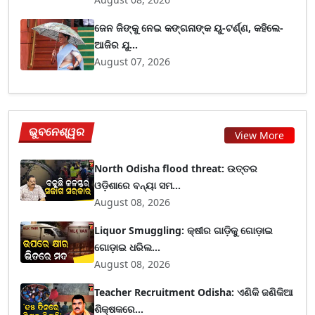
ଜେନ ଜିଙ୍କୁ ନେଇ କଙ୍ଗନାଙ୍କ ୟୁ-ଟର୍ଣ୍ଣ, କହିଲେ-
ଆଜିର ଯୁ...
August 07, 2026
ଭୁବନେଶ୍ୱର
View More
North Odisha flood threat: ଉତ୍ତର
ଓଡ଼ିଶାରେ ବନ୍ୟା ସମ...
August 08, 2026
Liquor Smuggling: କ୍ଷୀର ଗାଡ଼ିକୁ ଗୋଡ଼ାଇ
ଗୋଡ଼ାଇ ଧରିଲ...
August 08, 2026
Teacher Recruitment Odisha: ଏଣିକି ଜଣିକିଆ
ଶିକ୍ଷକରେ...