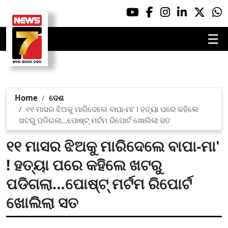
☰
Home
ଦେଶ
୧୧ ମାସର ଝିଅକୁ ମାରିଦେଲେ ବାପା-ମା' ! ହତ୍ୟା ପରେ କହିଲେ
ଖଟରୁ ପଡିଗଲା…ପୋଷ୍ଟ୍ ମର୍ଟମ ରିପୋର୍ଟ ଖୋଲିଲା ସତ
୧୧ ମାସର ଝିଅକୁ ମାରିଦେଲେ ବାପା-ମା'
! ହତ୍ୟା ପରେ କହିଲେ ଖଟରୁ
ପଡିଗଲା…ପୋଷ୍ଟ୍ ମର୍ଟମ ରିପୋର୍ଟ
ଖୋଲିଲା ସତ