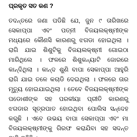
ପ୍ରକୃତ ସତ କଣ ?
ତଦନ୍ତରେ ଜଣା ପଡିଛି ଯେ, ଜୁନ ୯ ତାରିଖରେ
ସେକାପ୍ପା ଏବଂ ପତ୍ନୀ ବିଜୟଲକ୍ଷ୍ମୀଙ୍କ
ମଧ୍ୟରେ କୌଣସି କାରଣରୁ ଝଗଡା ହୋଇଥିଲା ।
ରାଗି ଯାଇ ଶିଶୁଟିକୁ ବିଜୟଲକ୍ଷ୍ମୀ ଗୋଇଠା
ମାରିଥିଲେ । ଫଳରେ ଶିଶୁକନ୍ୟାଟି ଜୋରରେ
କାନ୍ଦିଥିଲା । କାନ୍ଦ ଶୁଣି ବାପା ସେକାପ୍ପା ଆହୁରି
ରାଗି ଯାଇ ତଳେ କଚାଡି ଦେଇଥିଲା । ଫଳରେ ତାର
ମୃତ୍ୟୁ ହୋଇଯାଇଥିଲା । ତେବେ ବିଜୟଲକ୍ଷ୍ମୀଙ୍କ
ପଡୋଶୀଙ୍କ ସହ ପରକୀୟା ପ୍ରୀତି କାରଣରୁ
ଝଗଡାର ସୂତ୍ରପାତ ହୋଇଥିବା ପୋଲିସ ସନ୍ଦେହ
କରୁଛି । ଏବେ ଉଭୟ ବାପା ସେକାପ୍ପା ଏବଂ ମା
ବିଜୟଲକ୍ଷ୍ମୀଙ୍କୁ ଗିରଫ କରାଯିବା ସହ ସଦନ୍ତ