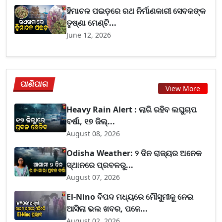
ହିମାଚଳ ପଇଡ଼ରେ ରଥ ନିର୍ମାଣକାରୀ ସେବକଙ୍କ
ତୃଷ୍ଣା ମେଣ୍ଟି...
June 12, 2026
ପାଣିପାଗ
View More
Heavy Rain Alert : ଲାଗି ରହିବ ଲଘୁଚାପ
ବର୍ଷା, ୧୭ ଜିଲ୍...
August 08, 2026
Odisha Weather: ୨ ଦିନ ରାଜ୍ୟର ଅନେକ
ସ୍ଥାନରେ ପ୍ରବଳରୁ...
August 07, 2026
El-Nino ବିପଦ ମଧ୍ୟରେ ମୌସୁମୀକୁ ନେଇ
ଆସିଲା ଭଲ ଖବର, ପଜେ...
August 02, 2026