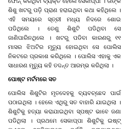
ଫୋନ୍ କରିଥିବା ବ୍ୟକ୍ତି ହେଲେ ସେକାପ୍ପା । ତାଙ୍କ
ଶିଶୁ ଖଟରୁ ପଡି଼ ପ୍ରାଣ ହରାଇଥିବା କଥା କହିଥିଲେ ।
ଏହି ସମୟରେ ସ୍ତ୍ରୀ ମଧ୍ୟ ନିଦରେ ଶୋଇ
ପଡିଥିଲେ । ତେଣୁ ଶିଶୁଟି ପଡିଥିବା ସେ
ଜାଣିପାରିନଥିଲେ । ଖଟରୁ ପଡିବା କାରଣରୁ ୧୧
ମାସର ଝିଅଟିର ମୃତ୍ୟୁ ହୋଇଥିବା ସେ ପୋଲିସ
ନିକଟରେ ପ୍ରକାଶ କରିଥିଲେ । ପୋଲିସ ଏହାକୁ ଏକ
ସାଧାରଣ ମୃତ୍ୟୁ କହି ତଦନ୍ତ ଆରମ୍ଭ କରିଥିଲା ।
ପୋଷ୍ଟ ମର୍ଟମରେ ସତ
ପୋଲିସ ଶିଶୁଟିର ମୃତଦେହକୁ ବ୍ୟବଚ୍ଛେଦ ପାଇଁ
ପଠାଇଥିଲା । ହେଲେ ଏଥିରୁ ସତ ବାହାରି ଯାଇଥିଲା ।
ଶିଶୁଟିକୁ ହତ୍ୟା କରାଯାଇଥିବା ସ୍ପଷ୍ଟ ଭାବେ ଜଣା
ପଡିଥିଲା । ପ୍ରଥମେ ସେକାପ୍ପା ଶିଶୁଟିକୁ ଇଷ୍ଟ୍