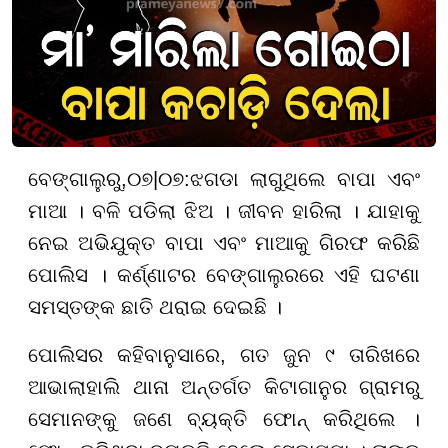
ବେଙ୍ଗାଲୁରୁ,
୦
୭
|
୦୭
:
ଝଗଡା ଲାଗୁଥିଲେ ବାପା ଏବଂ
ମାଆ । ବଳି ପଡିଲା ଝିଅ । ଜୀବନ ହାରିଲା । ଯାହାକୁ
ନେଇ ଅଭିଯୁକ୍ତ ବାପା ଏବଂ ମାଆକୁ ଗିରଫ କରିଛି
ପୋଲିସ । କର୍ଣ୍ଣାଟର ବେଙ୍ଗାଲୁରରେ ଏହି ଘଟଣା
ସମସ୍ତଙ୍କ ଛାତି ଥରାଇ ଦେଇଛି ।
ପୋଲିସର କହିବାନୁସାରେ, ଗତ ଜୁନ ୯ ତାରିଖରେ
ଆଭାଲାହାଲି ଥାନା ଅନ୍ତର୍ଗତ କିଟାଗାନୁର ଗ୍ରାମରୁ
ସେମାନଙ୍କୁ ଜଣେ ବ୍ୟକ୍ତି ଫୋନ୍ କରିଥିଲେ ।