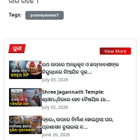
ଜାରି ରହିଛି ।
Tags:
prameyanews7
ପୁରୀ
View More
ରଥ ଉପରେ ଅନଧିକୃତ ଓ ଛଦ୍ମବେଶୀଙ୍କ
ବିରୁଦ୍ଧରେ ନିଆଯିବ ଦୃଢ...
July 03, 2026
Shree Jagannath Temple:
ଶ୍ରୀମନ୍ଦିରରେ ହେବ ବୈଷୟିକ ଯା...
July 02, 2026
ଡ୍ରେନ୍ ଉପରେ ନିର୍ମାଣ ହୋଇଥିଲା ଘର,
ପ୍ରଶାସନ ବୁଲାଇଲା ବ...
June 20, 2026