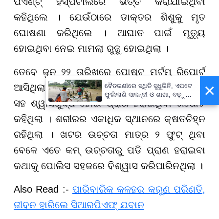
ପଏଣ୍ଟ୍ ହସ୍ପିଟାଲରେ ଭର୍ତ୍ତି କରାଯାଇଥିବା
କହିଥିଲେ । ଯେଉଁଠାରେ ଡାକ୍ତର ଶିଶୁକୁ ମୃତ
ଘୋଷଣା କରିଥିଲେ । ଆଘାତ ପାଇଁ ମୃତ୍ୟୁ
ହୋଇଥିବା ନେଇ ମାମଲା ରୁଜୁ ହୋଇଥିଲା ।
ତେବେ ଜୁନ ୨୨ ତାରିଖରେ ପୋଷ୍ଟ ମର୍ଟମ୍ ରିପୋର୍ଟ
×
ଆସିଥିଲା । କନ୍ୟାର ଶରୀର ଭିତରେ ବ୍ଲିଡିଂ ହେବା
ବୈତରଣୀରେ ସ୍ଥିତି ସୁଧୁରିନି, ଏପଟେ
ଫୁଲିଲାଣି ସାଳନ୍ଦୀ ଓ ଶାଖା, ବଢ଼ୁଛି
ସହ ଶ୍ୱାସରୁଦ୍ଧ ହୋଇ ପ୍ରାଣ ହରାଇଥିବା ରିପୋର୍ଟ
ବନ୍ୟା ଭୟ
କହିଥିଲା । ଶରୀରର ଏକାଧିକ ସ୍ଥାନରେ କ୍ଷତଚିହ୍ନ
ରହିଥିଲା । ଖଟର ଉଚ୍ଚତା ମାତ୍ର ୨ ଫୁଟ୍ ଥିବା
ବେଳେ ଏତେ କମ୍ ଉଚ୍ଚତାରୁ ପଡି ପ୍ରାଣ ହରାଇବା
କଥାକୁ ପୋଲିସ ସହଜରେ ବିଶ୍ୱାସ କରିପାରିନଥିଲା ।
Also Read :-
ପାରିବାରିକ କଳହର କରୁଣ ପରିଣତି,
ଜୀବନ ହାରିଲେ ସିଆରପିଏଫ୍ ଯବାନ