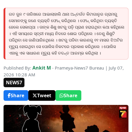
ଗତ ଜୁନ ୯ ତାରିଖରେ ଆଭାଲାହାଲି ଥାନା ଅନ୍ତର୍ଗତ କିଟାଗାନୁର ଗ୍ରାମରୁ
ସେମାନଙ୍କୁ ଜଣେ ବ୍ୟକ୍ତି ଫୋନ୍ କରିଥିଲେ । ଫୋନ୍ କରିଥିବା ବ୍ୟକ୍ତି
ହେଲେ ସେକାପ୍ପା । ତାଙ୍କ ଶିଶୁ ଖଟରୁ ପଡି଼ ପ୍ରାଣ ହରାଇଥିବା କଥା କହିଥିଲେ
। ଏହି ସମୟରେ ସ୍ତ୍ରୀ ମଧ୍ୟ ନିଦରେ ଶୋଇ ପଡିଥିଲେ । ତେଣୁ ଶିଶୁଟି
ପଡିଥିବା ସେ ଜାଣିପାରିନଥିଲେ । ଖଟରୁ ପଡିବା କାରଣରୁ ୧୧ ମାସର ଝିଅଟିର
ମୃତ୍ୟୁ ହୋଇଥିବା ସେ ପୋଲିସ ନିକଟରେ ପ୍ରକାଶ କରିଥିଲେ । ପୋଲିସ
ଏହାକୁ ଏକ ସାଧାରଣ ମୃତ୍ୟୁ କହି ତଦନ୍ତ ଆରମ୍ଭ କରିଥିଲା ।
Ankit M
Published By:
- Prameya-News7 Bureau | July 07,
2026 10:28 AM
NEWS7
Share
Tweet
Share