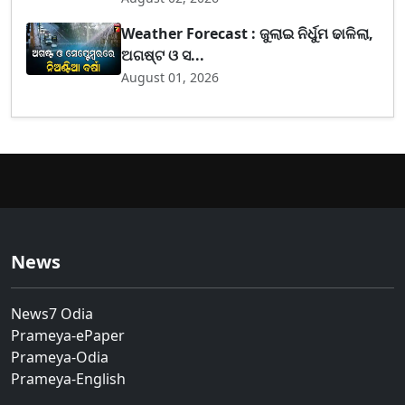
Weather Forecast : ଜୁଲାଇ ନିର୍ଧୁମ ଢାଳିଲା,
ଅଗଷ୍ଟ ଓ ସ...
August 01, 2026
News
News7 Odia
Prameya-ePaper
Prameya-Odia
Prameya-English