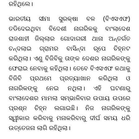
ରହିଥିଲେ।
ଭାରତୀୟ ସୀମା ସୁରକ୍ଷା ବଳ (ବିଏସଏଫ)
ତଡିଦେଇଥିବା ବିଦେଶୀ ନାଗରିକକୁ ବାଂଲାଦେଶ
ରାଜଶାହୀ ଜିଲ୍ଲାର ଗୋଦାଗରୀ ଥାନା ଅନ୍ତର୍ଗତ
ଚନ୍ଦଲାଇ ଗ୍ରାମର ବାସିନ୍ଦା ରୂପେ ଚିହ୍ନଟ
କରିଥିଲା। ଏଣୁ ବିଜିବିକୁ ତାଙ୍କ ଦେଶର ନାଗରିକଙ୍କୁ
ଫେରାଇ ନେବାକୁ କହିଥିଲା। ତେବେ ବିଏସଏଫ କଥାକୁ
ବିଜିବି ପ୍ରଥମେ ପ୍ରତ୍ୟାଖାନ କରିଥିଲା ଓ
ନାଗରିକଙ୍କୁ ନେଇ ନଥିଲା। ଏହି ଘଟଣାରୁ
ବାଂଲାଦେଶର ମାମଲା ସମ୍ଭାଳିବାର ଉପାୟ ଉପରେ
ପ୍ରଶ୍ନ ଚିହ୍ନ ଲଗାଇଛି। ନିଜ ନାଗରିକଙ୍କୁ
ସ୍ୱୀକାର କରିବାକୁ ମନାକରିବାରୁ ଦୀର୍ଘ ସମୟ ଧରି
ଉତ୍ତେଜନା ଲାଗି ରହିଥିଲା।