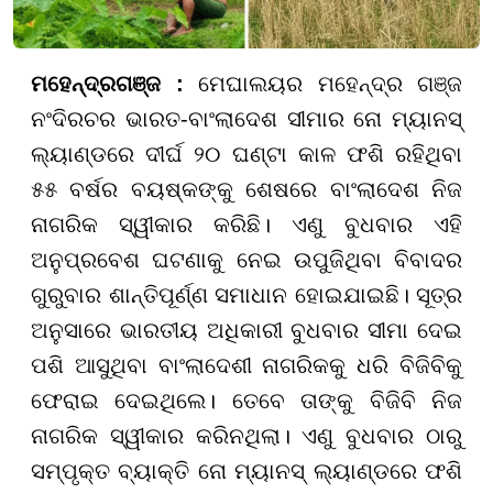
ମହେନ୍ଦ୍ରଗଞ୍ଜ :
ମେଘାଲୟର ମହେନ୍ଦ୍ର ଗଞ୍ଜ
ନଂଦିରଚର ଭାରତ-ବାଂଲାଦେଶ ସୀମାର ନୋ ମ୍ୟାନସ୍
ଲ୍ୟାଣ୍ଡରେ ଦୀର୍ଘ ୨୦ ଘଣ୍ଟା କାଳ ଫଶି ରହିଥିବା
୫୫ ବର୍ଷର ବୟଷ୍କଙ୍କୁ ଶେଷରେ ବାଂଲାଦେଶ ନିଜ
ନାଗରିକ ସ୍ୱୀକାର କରିଛି। ଏଣୁ ବୁଧବାର ଏହି
ଅନୁପ୍ରବେଶ ଘଟଣାକୁ ନେଇ ଉପୁଜିଥିବା ବିବାଦର
ଗୁରୁବାର ଶାନ୍ତିପୂର୍ଣ୍ଣ ସମାଧାନ ହୋଇଯାଇଛି। ସୂତ୍ର
ଅନୁସାରେ ଭାରତୀୟ ଅଧିକାରୀ ବୁଧବାର ସୀମା ଦେଇ
ପଶି ଆସୁଥିବା ବାଂଲାଦେଶୀ ନାଗରିକକୁ ଧରି ବିଜିବିକୁ
ଫେରାଇ ଦେଇଥିଲେ। ତେବେ ତାଙ୍କୁ ବିଜିବି ନିଜ
ନାଗରିକ ସ୍ୱୀକାର କରିନଥିଲା। ଏଣୁ ବୁଧବାର ଠାରୁ
ସମ୍ପୃକ୍ତ ବ୍ୟାକ୍ତି ନୋ ମ୍ୟାନସ୍ ଲ୍ୟାଣ୍ଡରେ ଫଶି