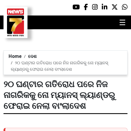
☰
Home
ଦେଶ
୨୦ ଘଣ୍ଟାର ଗତିରୋଧ ପରେ ନିଜ ନାଗରିକକୁ ନୋ ମ୍ୟାନସ୍
ଲ୍ୟାଣ୍ଡରୁ ଫେରାଇ ନେଲା ବାଂଲାଦେଶ
୨୦ ଘଣ୍ଟାର ଗତିରୋଧ ପରେ ନିଜ
ନାଗରିକକୁ ନୋ ମ୍ୟାନସ୍ ଲ୍ୟାଣ୍ଡରୁ
ଫେରାଇ ନେଲା ବାଂଲାଦେଶ