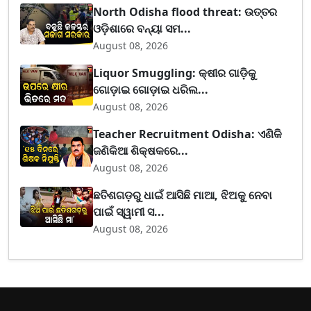
North Odisha flood threat: ଉତ୍ତର
ଓଡ଼ିଶାରେ ବନ୍ୟା ସମ...
August 08, 2026
Liquor Smuggling: କ୍ଷୀର ଗାଡ଼ିକୁ
ଗୋଡ଼ାଇ ଗୋଡ଼ାଇ ଧରିଲ...
August 08, 2026
Teacher Recruitment Odisha: ଏଣିକି
ଜଣିକିଆ ଶିକ୍ଷକରେ...
August 08, 2026
ଛତିଶଗଡ଼ରୁ ଧାଇଁ ଆସିଛି ମାଆ, ଝିଅକୁ ନେବା
ପାଇଁ ସ୍ୱାମୀ ସ...
August 08, 2026