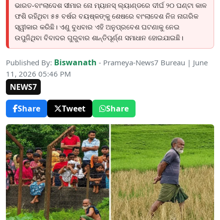
ଭାରତ-ବାଂଲାଦେଶ ସୀମାର ନୋ ମ୍ୟାନସ୍ ଲ୍ୟାଣ୍ଡରେ ଦୀର୍ଘ ୨୦ ଘଣ୍ଟା କାଳ
ଫଶି ରହିଥିବା ୫୫ ବର୍ଷର ବୟଷ୍କଙ୍କୁ ଶେଷରେ ବାଂଲାଦେଶ ନିଜ ନାଗରିକ
ସ୍ୱୀକାର କରିଛି। ଏଣୁ ବୁଧବାର ଏହି ଅନୁପ୍ରବେଶ ଘଟଣାକୁ ନେଇ
ଉପୁଜିଥିବା ବିବାଦର ଗୁରୁବାର ଶାନ୍ତିପୂର୍ଣ୍ଣ ସମାଧାନ ହୋଇଯାଇଛି।
Biswanath
Published By:
- Prameya-News7 Bureau | June
11, 2026 05:46 PM
NEWS7
Share
Tweet
Share