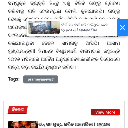
ସମ୍ପୃକ୍ତ ବ୍ୟକ୍ତି ହିନ୍ଦୁ ଏଣୁ ବିଜିବି ତାଙ୍କୁ ଗ୍ରହଣ
କରିବାକୁ ରାଜି ହେଉନଥିଲା ବୋଲି କୁହାଯାଉଛି। ତାଙ୍କୁ
ଦେଶକୁ ଫେରାଇ ନେବା ପୂର୍ବରୁ ବିଜିବି ପାଖାପାଖି ୨୦ ଘଣ୍ଟା
×
ଦୀର୍ଘ ୧୦ ବର୍ଷ ଧରି ଚାଲିଥିଲା ଦେହ
ଅପେକ୍ଷା କରାଇଥିଲା। ଏହି ଘଟଣା ଆସାମରେ ଅବୈଧ
ବ୍ୟବସାୟ ! ଗ୍ରାହକ ପିଛା
ବାଂଲାଦେଶୀ ପ୍ରବାସୀଙ୍କ ବିରୋଧରେ ଦ୍ରୁତ ଅଭିଯାନ
ନିଆଯାଉଥିଲା ଅତିରିକ୍ତ ୫୦୦
ଟଙ୍କା !
ଚଳାଯାଇଥିବା ବେଳେ ସାମ୍ନାକୁ ଆସିଛି। ଆସାମ
ମୁଖ୍ୟମନ୍ତ୍ରୀ ହିମାନ୍ତ ବିଶ୍ୱାଶର୍ମା ବାରମ୍ବାର କହୁଛନ୍ତି
୨୦୨୬ ମସିହାରେ ଅବୈଧ ଅନୁପ୍ରବେଶକାରୀଙ୍କ ବିରୋଧରେ
ରାଜ୍ୟ କଡ଼ା କାର୍ଯ୍ୟାନୁଷ୍ଠାନ କରିବ।
Tags:
prameyanews7
ବିଦେଶ
View More
ଚୀନ୍ ସହ ଯୁଦ୍ଧ କରିବ ଆମେରିକା ! ଡ୍ରାଗନ