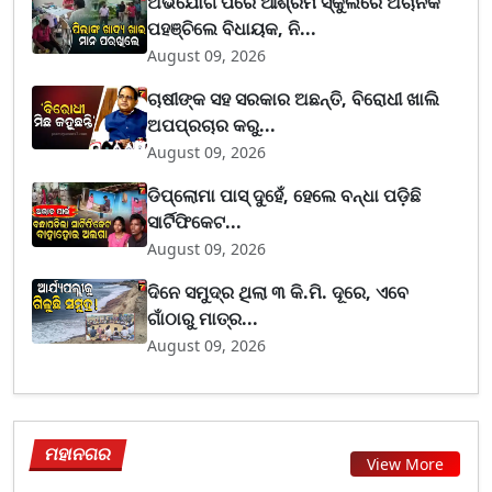
ଅଭିଯୋଗ ପରେ ଆଶ୍ରମ ସ୍କୁଲରେ ଅଚାନକ
ପହଞ୍ଚିଲେ ବିଧାୟକ, ନି...
August 09, 2026
ଚାଷୀଙ୍କ ସହ ସରକାର ଅଛନ୍ତି, ବିରୋଧୀ ଖାଲି
ଅପପ୍ରଚାର କରୁ...
August 09, 2026
ଡିପ୍ଲୋମା ପାସ୍ ଦୁହେଁ, ହେଲେ ବନ୍ଧା ପଡ଼ିଛି
ସାର୍ଟିଫିକେଟ...
August 09, 2026
ଦିନେ ସମୁଦ୍ର ଥିଲା ୩ କି.ମି. ଦୂରେ, ଏବେ
ଗାଁଠାରୁ ମାତ୍ର...
August 09, 2026
ମହାନଗର
View More