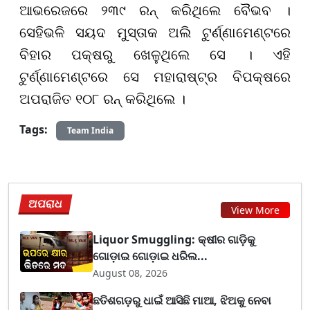
ଆଭରେଜରେ ୨୩୯ ରନ୍ କରିଥିଲେ ବୈଭବ ।
ସେହିଭଳି ସୟଦ ମୁସ୍ତାକ ଅଲି ଟୁର୍ଣ୍ଣାମେଣ୍ଟରେ
ବିହାର ପକ୍ଷରୁ ଖେଳୁଥିଲେ ସେ । ଏହି
ଟୁର୍ଣ୍ଣାମେଣ୍ଟରେ ସେ ମହାରାଷ୍ଟ୍ର ବିପକ୍ଷରେ
ଅପରାଜିତ ୧୦୮ ରନ୍ କରିଥିଲେ ।
Tags:
Team India
ଅପରାଧ
View More
Liquor Smuggling: କ୍ଷୀର ଗାଡ଼ିକୁ
ଗୋଡ଼ାଇ ଗୋଡ଼ାଇ ଧରିଲ...
August 08, 2026
ଛତିଶଗଡ଼ରୁ ଧାଇଁ ଆସିଛି ମାଆ, ଝିଅକୁ ନେବା