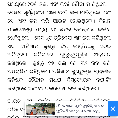
ସମୟରେ ୨୦ଟି ଛକା ଏବଂ ୩୧ଟି ଚୌକା ମାରିଥିଲେ ।
ବୈଭବ ସୂର୍ଯ୍ୟବଂଶୀ ଏକା ୧୪ଟି ଛକା ମାରିଥିଲେ ଏବଂ
ସେ ୧୭୧ ରନ କରି ଆଉଟ ହୋଇଥିଲେ। ବିହାନ
ମାଲହୋତ୍ରା ମଧ୍ୟ ୬୯ ରନର ଚମତ୍କାର ଇନିଂସ
ଖେଳିଥିଲେ । ବେଦାନ୍ତ ତ୍ରିବେଦୀ ୩୮ ରନ କରିଥିଲେ
ଏବଂ ଅଭିଜ୍ଞାନ କୁଣ୍ଡୁ ଟିମ୍ ଇଣ୍ଡିଆକୁ ୪୦୦
ଅତିକ୍ରମ କରିବାରେ ଗୁରୁତ୍ୱପୂର୍ଣ୍ଣ ଅବଦାନ
ରଖିଥିଲେ। କୁଣ୍ଡୁ ୧୭ ବଲ୍ ରେ ୩୨ ରନ କରି
ଅପରାଜିତ ରହିଥିଲେ। ଅଭିଜ୍ଞାନ କୁଣ୍ଡୁଙ୍କ ବ୍ୟତୀତ
କନିଷ୍କ ଚୌହାନ ମଧ୍ୟ ବିସ୍ଫୋରକ ବ୍ୟାଟିଂ
କରିଥିଲେ ଏବଂ ୧୨ ବଲରେ ୨୮ ରନ କରିଥିଲେ।
ଭାରତ ୧୯ ବର୍ଷରୁ କମ୍ ଦିନିକିଆ କ୍ରିକେଟ
×
ବୈତରଣୀରେ ସ୍ଥିତି ସୁଧୁରିନି, ଏପଟେ
ଇତିହାସରେ ତୃତୀୟ ସର୍ବାଧିକ ସ୍କୋର କରିଛି। ୧୯
ଫୁଲିଲାଣି ସାଳନ୍ଦୀ ଓ ଶାଖା, ବଢ଼ୁଛି
ବନ୍ୟା ଭୟ
ବର୍ଷରୁ କମ୍ ଦିନିକିଆ ମ୍ୟାଚରେ ଭାରତର ପୂର୍ବରୁ