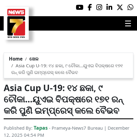
☰
Home
ଖେଳ
Asia Cup U-19: ୧୪ ଛକା, ୯ ଚୌକା...ୟୁଏଇ ବିପକ୍ଷରେ ୧୭୧
ରନ୍ କରି ପୁଣି ଇମ୍ପ୍ରେସ୍ କଲେ ବୈଭବ
Asia Cup U-19: ୧୪ ଛକା, ୯
ଚୌକା...ୟୁଏଇ ବିପକ୍ଷରେ ୧୭୧ ରନ୍
କରି ପୁଣି ଇମ୍ପ୍ରେସ୍ କଲେ ବୈଭବ
Tapas
Published By:
- Prameya-News7 Bureau | December
12, 2025 04:54 PM