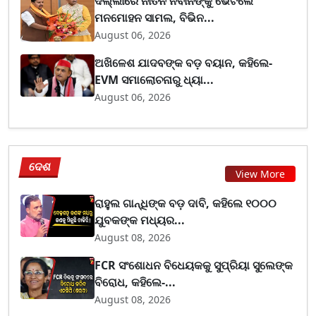
ଦିଲ୍ଲୀରେ ନୀତିନ ନବୀନଙ୍କୁ ଭେଟିଲେ
ମନମୋହନ ସାମଲ, ବିଭିନ...
August 06, 2026
ଅଖିଳେଶ ଯାଦବଙ୍କ ବଡ଼ ବୟାନ, କହିଲେ-
EVM ସମାଲୋଚନାରୁ ଧ୍ୟା...
August 06, 2026
ଦେଶ
View More
ରାହୁଲ ଗାନ୍ଧିଙ୍କ ବଡ଼ ଦାବି, କହିଲେ ୧୦୦୦
ଯୁବକଙ୍କ ମଧ୍ୟର...
August 08, 2026
FCR ସଂଶୋଧନ ବିଧେୟକକୁ ସୁପ୍ରିୟା ସୁଲେଙ୍କ
ବିରୋଧ, କହିଲେ-...
August 08, 2026