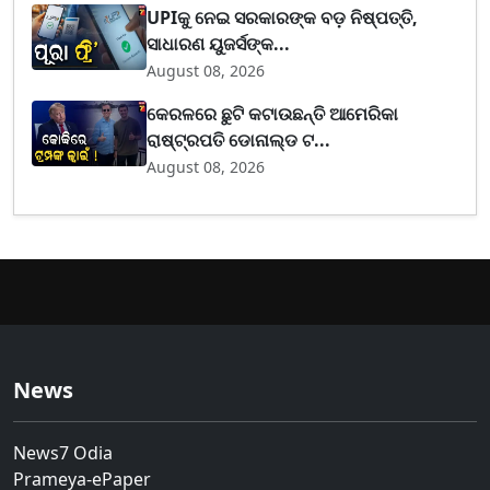
UPIକୁ ନେଇ ସରକାରଙ୍କ ବଡ଼ ନିଷ୍ପତ୍ତି,
ସାଧାରଣ ୟୁଜର୍ସଙ୍କ...
August 08, 2026
କେରଳରେ ଛୁଟି କଟାଉଛନ୍ତି ଆମେରିକା
ରାଷ୍ଟ୍ରପତି ଡୋନାଲ୍ଡ ଟ...
August 08, 2026
News
News7 Odia
Prameya-ePaper