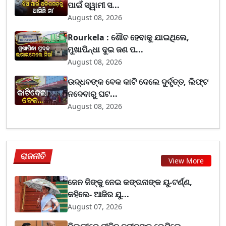
ପାଇଁ ସ୍ୱାମୀ ସ...
August 08, 2026
Rourkela : ଶୌଚ ହେବାକୁ ଯାଇଥିଲେ,
ମୁଖାପିନ୍ଧା ଦୁଇ ଜଣ ପ...
August 08, 2026
ଉଦ୍ଧବଙ୍କ ବେକ କାଟି ଦେଲେ ଦୁର୍ବୃତ୍ତ, ଲିଫ୍ଟ
ନଦେବାରୁ ଘଟ...
August 08, 2026
ରାଜନୀତି
View More
ଜେନ ଜିଙ୍କୁ ନେଇ କଙ୍ଗନାଙ୍କ ୟୁ-ଟର୍ଣ୍ଣ,
କହିଲେ- ଆଜିର ଯୁ...
August 07, 2026