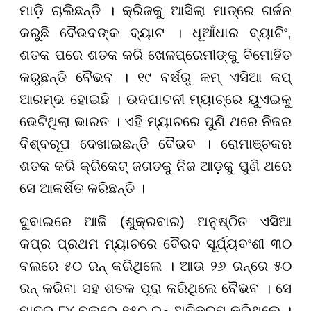
ମାଡ଼ି ଚାଲିଛନ୍ତି । କ୍ରିଜକୁ ଆସିଲା ମାତ୍ରେ ଗର୍ଜନ
କରୁଛି ବୈଭବଙ୍କ ବ୍ୟାଟ । ଧୂଆଁଧାର ବ୍ୟାଟିଂ,
ଶତକ ପରେ ଶତକ କରି ଖେଳପ୍ରେମୀଙ୍କୁ ବିମୋହିତ
କରୁଛନ୍ତି ବୈଭବ । ୧୯ ବର୍ଷରୁ କମ୍ ଏସିଆ କପ୍
ଆରମ୍ଭ ହୋଇଛି । ଉଦଘାଟନୀ ମ୍ୟାଚ୍ରେ ୟୁଏଇକୁ
ଭେଟିଥିଲା ଭାରତ । ଏହି ମ୍ୟାଚରେ ପୁଣି ଥରେ ନିଜର
ବିଶ୍ବରୂପ ଦେଖାଇଛନ୍ତି ବୈଭବ । ରୋମାଞ୍ଚକର
ଶତକ କରି କ୍ରିକେଟ୍ ଜଗତକୁ ନିଜ ଆଡ଼କୁ ପୁଣି ଥରେ
ସେ ଆକର୍ଷିତ କରିଛନ୍ତି ।
ଦୁବାଇରେ ଆଜି (ଶୁକ୍ରବାର) ଅନୁଷ୍ଠିତ ଏସିଆ
କପ୍ର ପ୍ରଥମ ମ୍ୟାଚରେ ବୈଭବ ସୂର୍ଯ୍ୟବଂଶୀ ୩୦
ବଲରେ ୫୦ ରନ୍ କରିଥିଲେ । ଆଉ ୨୬ ରନ୍ରେ ୫୦
ରନ୍ କରିବା ସହ ଶତକ ପୂରା କରିଥିଲେ ବୈଭବ । ସେ
ମାତ୍ର ୮୪ ବଲରେ ୧୫୦ ରନ୍ ଅତିକ୍ରମ କରିଥିଲେ ।