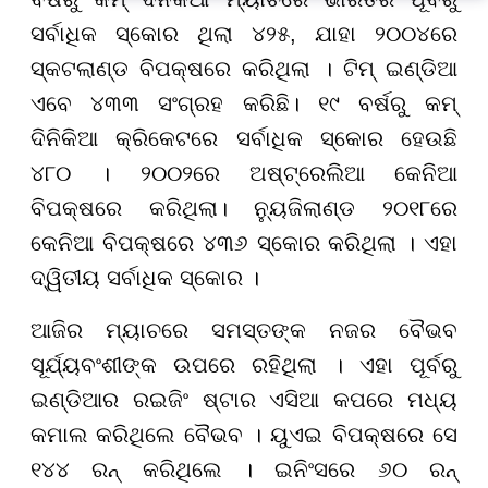
ସର୍ବାଧିକ ସ୍କୋର ଥିଲା ୪୨୫, ଯାହା ୨୦୦୪ରେ
ସ୍କଟଲାଣ୍ଡ ବିପକ୍ଷରେ କରିଥିଲା । ଟିମ୍ ଇଣ୍ଡିଆ
ଏବେ ୪୩୩ ସଂଗ୍ରହ କରିଛି। ୧୯ ବର୍ଷରୁ କମ୍
ଦିନିକିଆ କ୍ରିକେଟରେ ସର୍ବାଧିକ ସ୍କୋର ହେଉଛି
୪୮୦ । ୨୦୦୨ରେ ଅଷ୍ଟ୍ରେଲିଆ କେନିଆ
ବିପକ୍ଷରେ କରିଥିଲା। ନ୍ୟୁଜିଲାଣ୍ଡ ୨୦୧୮ରେ
କେନିଆ ବିପକ୍ଷରେ ୪୩୬ ସ୍କୋର କରିଥିଲା । ଏହା
ଦ୍ୱିତୀୟ ସର୍ବାଧିକ ସ୍କୋର ।
ଆଜିର ମ୍ୟାଚରେ ସମସ୍ତଙ୍କ ନଜର ବୈଭବ
ସୂର୍ଯ୍ୟବଂଶୀଙ୍କ ଉପରେ ରହିଥିଲା । ଏହା ପୂର୍ବରୁ
ଇଣ୍ଡିଆର ରଇଜିଂ ଷ୍ଟାର ଏସିଆ କପରେ ମଧ୍ୟ
କମାଲ କରିଥିଲେ ବୈଭବ । ୟୁଏଇ ବିପକ୍ଷରେ ସେ
୧୪୪ ରନ୍ କରିଥିଲେ । ଇନିଂସରେ ୬୦ ରନ୍