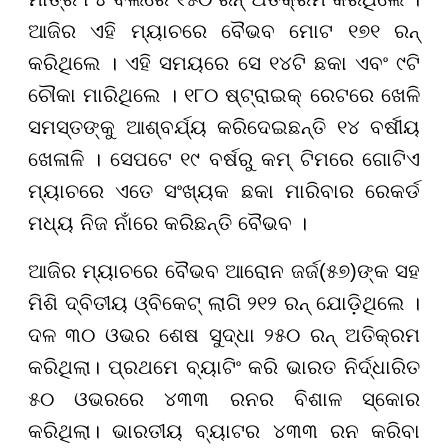
ଆଜିର ଏହି ମ୍ୟାଚରେ ବୈଭବ ମୋଟ ୧୭୧ ରନ୍
କରିଥିଲେ । ଏହି ସମୟରେ ସେ ୧୪ଟି ଛକା ଏବଂ ୯ଟି
ଚୌକା ମାରିଥିଲେ । ୧୮୦ ଷ୍ଟ୍ରାଇକ୍ ରେଟରେ ଖେଳି
ସମସ୍ତଙ୍କୁ ଆଶ୍ବର୍ଯ୍ୟ କରିଦେଇଛନ୍ତି ୧୪ ବର୍ଷୀୟ
ଖେଳାଳି । ସେପଟେ ୧୯ ବର୍ଷରୁ କମ୍ ଟିମରେ ଗୋଟିଏ
ମ୍ୟାଚରେ ଏତେ ସଂଖ୍ୟକ ଛକା ମାରିବାର ରେକର୍ଡ
ମଧ୍ୟ ନିଜ ନାଁରେ କରିଛନ୍ତି ବୈଭବ ।
ଆଜିର ମ୍ୟାଚରେ ବୈଭବ ଆରୋନ ଜର୍ଜ(୫୭)ଙ୍କ ସହ
ମିଶି ଦ୍ବିତୀୟ ଓ୍ବିକେଟ୍ ଲାଗି ୨୧୨ ରନ୍ ଯୋଡ଼ିଥିଲେ ।
ଦଳ ୩୦ ଓଭର ଶେଷ ସୁଦ୍ଧା ୨୫୦ ରନ୍ ଅତିକ୍ରମ
କରିଥିଲା। ପ୍ରଥମେ ବ୍ୟାଟିଂ କରି ଭାରତ ନିର୍ଦ୍ଧାରିତ
୫୦ ଓଭରରେ ୪୩୩ ରନର ବିଶାଳ ସ୍କୋର
କରିଥିଲା। ଭାରତୀୟ ବ୍ୟାଟର ୪୩୩ ରନ କରିବା