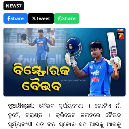
NEWS7
Share
Tweet
Share
ନୂଆଦିଲ୍ଲୀ:
ବୈଭବ ସୂର୍ଯ୍ୟବଂଶୀ । ଗୋଟିଏ ନାଁ
ନୁହେଁ, ବ୍ରାଣ୍ଡ । କ୍ରିକେଟ ଜଗତରେ ବୈଭବ
ସୂର୍ଯ୍ୟବଂଶୀ ବଡ଼ ବଡ଼ ସ୍କୋର ସହ ଆଗକୁ ଆଗକୁ