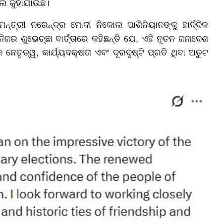
ଲି କୁହାଯାଉଛି।
୍ତ୍ରୀ ନରେନ୍ଦ୍ର ମୋଦୀ ନିକୋଲ ପାଶିନିୟାନଙ୍କୁ ହାର୍ଦ୍ଦିକ
ଜର ଶୁଭେଚ୍ଛା ବାର୍ତ୍ତାରେ କହିଛନ୍ତି ଯେ, ଏହି ନୂତନ ଜନାଦେଶ
େତୃତ୍ୱ, କାର୍ଯ୍ୟଦକ୍ଷତା ଏବଂ ଦୂରଦୃଷ୍ଟି ପ୍ରତି ଥିବା ଅତୁଟ