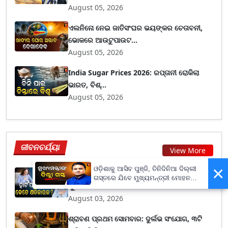
August 05, 2026
ଏଲନିନୋ ନେଇ ଜାତିସଂଘର ଭୟଙ୍କର ଚେତାବନୀ,
ଭୋକରେ ଆଉଟୁପାଉଟ...
August 05, 2026
India Sugar Prices 2026: ରପ୍ତାନୀ ରୋକିଲା
ଭାରତ, ବିଶ୍...
August 05, 2026
ଜୀବନଚର୍ଯ୍ୟା
View More
×
ଓଡ଼ିଶାକୁ ଆସିବ ପୁଞ୍ଜି, ତିନିଦିନିଆ ଦିଲ୍ଲୀ
ହାର୍ଟ ପାଇଁ ଅଣ୍ଡା କ୍ଷତିକାରକ ନା ଏହାକୁ ନେଇ ରହିଛି
ଗସ୍ତରେ ଯିବେ ମୁଖ୍ୟମନ୍ତ୍ରୀ ମୋହନ
ଭୁଲ...
ମାଝୀ
August 03, 2026
ଶ୍ରାବଣ ପ୍ରଥମ ସୋମବାର: ଦୁର୍ଲଭ ସଂଯୋଗ, ୩ଟି