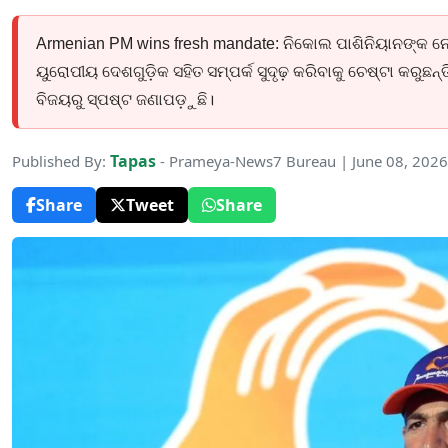
Armenian PM wins fresh mandate: ନିକୋଲ ପାଶିନିୟାନଙ୍କ ନ
ୟୁରୋପୀୟ ଦେଶଗୁଡ଼ିକ ସହିତ ସମ୍ପର୍କ ସୁଦୃଢ଼ କରିବାକୁ ଚେଷ୍ଟା କରୁଛନ୍
ବିଜୟରୁ ସ୍ପଷ୍ଟ ଜଣାପଡ଼ୁଛି।
Tapas
Published By:
- Prameya-News7 Bureau | June 08, 202
Share
Tweet
Share