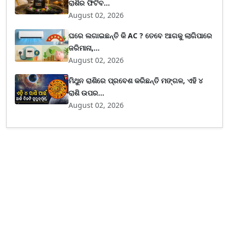
ରାଶିର ଫିଟିବ...
August 02, 2026
ଘରେ ଲଗାଇଛନ୍ତି କି AC ? ତେବେ ଆଗକୁ ଲାଗିପାରେ
ଜରିମାନା,...
August 02, 2026
ମିଥୁନ ରାଶିରେ ପ୍ରବେଶ କରିଛନ୍ତି ମଙ୍ଗଳ, ଏହି ୪
ରାଶି ଉପର...
August 02, 2026