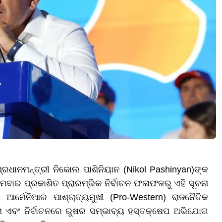
୍ରଧାନମନ୍ତ୍ରୀ ନିକୋଲ ପାଶିନିୟାନ (Nikol Pashinyan)ଙ୍କ
ାର ପ୍ରକାଶିତ ପ୍ରାରମ୍ଭିକ ନିର୍ବାଚନ ଫଳାଫଳରୁ ଏହି ସୂଚନା
ଆର୍ମେନିଆର ପାଶ୍ଚାତ୍ୟମୁଖୀ (Pro-Western) ରାଜନୈତିକ
ତତା ଏବଂ ନିର୍ବାଚନରେ ରୁଷର ସମ୍ଭାବ୍ୟ ହସ୍ତକ୍ଷେପ ଅଭିଯୋଗ