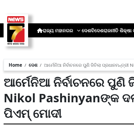
ରାଜ୍ୟ
ମହାନଗର
ଦେଶ
ବିଦେଶ
ରାଜନୀତି
ଶିକ୍ଷା 
Home
ଦେଶ
ଆର୍ମେନିଆ ନିର୍ବାଚନରେ ପୁଣି ଜିତିଲା ପ୍ରଧାନମନ୍ତ୍ର
ଆର୍ମେନିଆ ନିର୍ବାଚନରେ ପୁଣି 
Nikol Pashinyanଙ୍କ ଦଳ
ପିଏମ୍ ମୋଦୀ