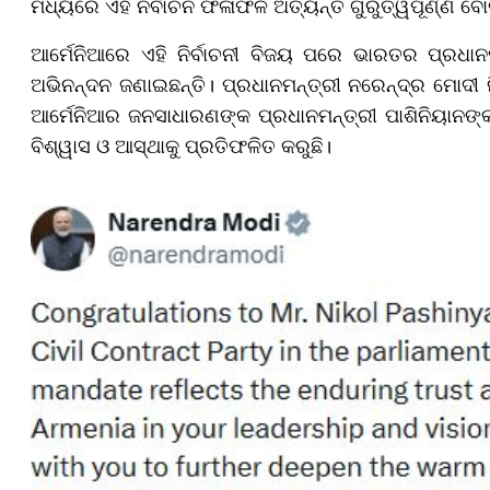
ମଧ୍ୟରେ ଏହି ନିର୍ବାଚନ ଫଳାଫଳ ଅତ୍ୟନ୍ତ ଗୁରୁତ୍ୱପୂର୍ଣ୍ଣ ବୋ
ଆର୍ମେନିଆରେ ଏହି ନିର୍ବାଚନୀ ବିଜୟ ପରେ ଭାରତର ପ୍ରଧାନମନ
ଅଭିନନ୍ଦନ ଜଣାଇଛନ୍ତି। ପ୍ରଧାନମନ୍ତ୍ରୀ ନରେନ୍ଦ୍ର ମୋଦୀ ନି
ଆର୍ମେନିଆର ଜନସାଧାରଣଙ୍କ ପ୍ରଧାନମନ୍ତ୍ରୀ ପାଶିନିୟାନଙ୍କ ନ
ବିଶ୍ୱାସ ଓ ଆସ୍ଥାକୁ ପ୍ରତିଫଳିତ କରୁଛି।