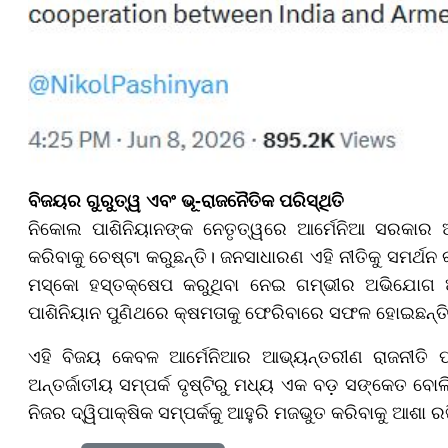
ବିଜୟର ଗୁରୁତ୍ୱ ଏବଂ ଭୂ-ରାଜନୈତିକ ପରିସ୍ଥିତି
ନିକୋଲ ପାଶିନିୟାନଙ୍କ ନେତୃତ୍ୱରେ ଆର୍ମେନିଆ ସରକାର ଆମ
କରିବାକୁ ଚେଷ୍ଟା କରୁଛନ୍ତି। ଜନସାଧାରଣ ଏହି ନୀତିକୁ ସମର୍ଥନ 
ମସ୍କୋ ହସ୍ତକ୍ଷେପ କରୁଥିବା ନେଇ ଗମ୍ଭୀର ଅଭିଯୋଗ ଆସି
ପାଶିନିୟାନ ପୁଣିଥରେ କ୍ଷମତାକୁ ଫେରିବାରେ ସଫଳ ହୋଇଛନ୍ତ
ଏହି ବିଜୟ କେବଳ ଆର୍ମେନିଆର ଆଭ୍ୟନ୍ତରୀଣ ରାଜନୀତି ପା
ଅନ୍ତର୍ଜାତୀୟ ସମ୍ପର୍କ ଦୃଷ୍ଟିରୁ ମଧ୍ୟ ଏକ ବଡ଼ ସଙ୍କେତ ବ
ନିଜର ଦ୍ୱିପାକ୍ଷିକ ସମ୍ପର୍କକୁ ଆହୁରି ମଜଭୁତ କରିବାକୁ ଆଶା ରଖ