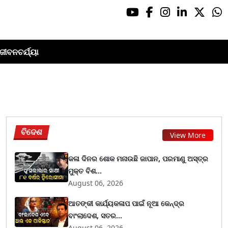
ଜୀବନଚର୍ଯ୍ୟା
ବିଦେଶ
View More
କଳା ଦିନର ଶୋକ ମନାଉଛି ଜାପାନ, ପରମାଣୁ ଅସ୍ତ୍ର
ମୁକ୍ତ ବିଶ...
August 06, 2026
ଆତଙ୍କୀ କାର୍ଯ୍ୟକଳାପ ପାଇଁ ନୂଆ କେନ୍ଦ୍ର
ବାଂଲାଦେଶ, ସତର...
August 06, 2026