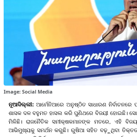
Image: Social Media
ନୂଆଦିଲ୍ଲୀ:
ଆର୍ମେନିଆରେ ଅନୁଷ୍ଠିତ ସାଧାରଣ ନିର୍ବାଚନରେ ପ
ଶାସକ ଦଳ ବହୁମତ ହାସଲ କରି ପୁଣିଥରେ ବିଜୟୀ ହୋଇଛି। ସୋମବ
ମିଳିଛି। ରାଜନୈତିକ ସମୀକ୍ଷକମାନଙ୍କ ମତରେ, ଏହି ବିଜୟ 
ଆଭିମୁଖ୍ୟକୁ ସମର୍ଥନ କରୁଛି। ରୁଷିଆ ସହିତ ବଢ଼ୁଥିବା ତିକ୍