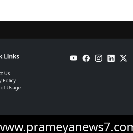
k Links
YouTube
Facebook
Instagram
Linkedin
Twitt
ct Us
y Policy
 of Usage
www.prameyanews7.co