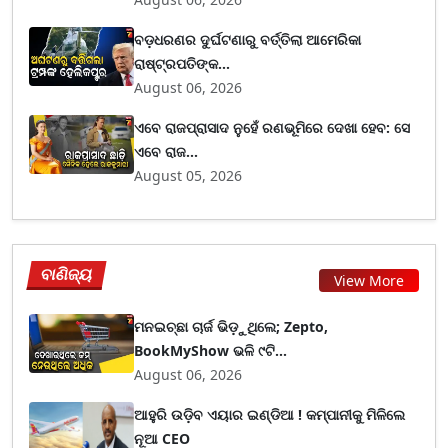
ବଡ଼ଧରଣର ଦୁର୍ଘଟଣାରୁ ବର୍ତ୍ତିଲା ଆମେରିକା
ରାଷ୍ଟ୍ରପତିଙ୍କ...
August 06, 2026
ଏବେ ରାଜପ୍ରାସାଦ ନୁହେଁ ରଣଭୂମିରେ ଦେଖା ହେବ: ସେ
ଏବେ ରାଜ...
August 05, 2026
ବାଣିଜ୍ୟ
View More
ମନଇଚ୍ଛା ଚାର୍ଜ ଭିଡ଼ୁଥିଲେ; Zepto,
BookMyShow ଭଳି ୯ଟି...
August 06, 2026
ଆହୁରି ଉଡ଼ିବ ଏୟାର ଇଣ୍ଡିଆ ! କମ୍ପାନୀକୁ ମିଳିଲେ
ନୂଆ CEO