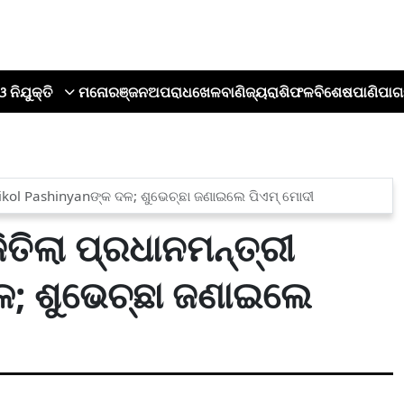
ଓ ନିଯୁକ୍ତି
ମନୋରଞ୍ଜନ
ଅପରାଧ
ଖେଳ
ବାଣିଜ୍ୟ
ରାଶିଫଳ
ବିଶେଷ
ପାଣିପାଗ
ୀ Nikol Pashinyanଙ୍କ ଦଳ; ଶୁଭେଚ୍ଛା ଜଣାଇଲେ ପିଏମ୍ ମୋଦୀ
ଜିତିଲା ପ୍ରଧାନମନ୍ତ୍ରୀ
; ଶୁଭେଚ୍ଛା ଜଣାଇଲେ