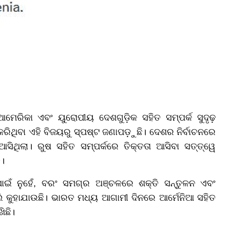
େରିକା ଏବଂ ୟୁରୋପୀୟ ଦେଶଗୁଡ଼ିକ ସହିତ ସମ୍ପର୍କ ସୁଦୃଢ଼
କରିଥିବା ଏହି ବିଜୟରୁ ସ୍ପଷ୍ଟ ଜଣାପଡ଼ୁଛି। ଦେଶର ନିର୍ବାଚନରେ
ଥିଲା। ରୁଷ ସହିତ ସମ୍ପର୍କରେ ତିକ୍ତତା ଆସିବା ସତ୍ତ୍ୱେ
ି।
ଇଁ ନୁହେଁ, ବରଂ ସମଗ୍ର ଅଞ୍ଚଳରେ ଶକ୍ତି ସନ୍ତୁଳନ ଏବଂ
ୋଲି କୁହାଯାଉଛି। ଭାରତ ମଧ୍ୟ ଆଗାମୀ ଦିନରେ ଆର୍ମେନିଆ ସହିତ
ିଛି।