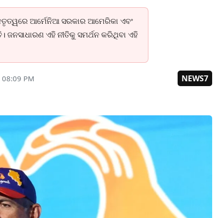
େତୃତ୍ୱରେ ଆର୍ମେନିଆ ସରକାର ଆମେରିକା ଏବଂ
ତି। ଜନସାଧାରଣ ଏହି ନୀତିକୁ ସମର୍ଥନ କରିଥିବା ଏହି
NEWS7
6 08:09 PM